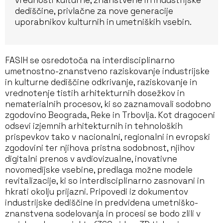
dediščine, privlačne za nove generacije
uporabnikov kulturnih in umetniških vsebin.
FASIH se osredotoča na interdisciplinarno
umetnostno-znanstveno raziskovanje industrijske
in kulturne dediščine odkrivanje, raziskovanje in
vrednotenje tistih arhitekturnih dosežkov in
nematerialnih procesov, ki so zaznamovali sodobno
zgodovino Beograda, Reke in Trbovlja. Kot dragoceni
odsevi izjemnih arhitekturnih in tehnoloških
prispevkov tako v nacionalni, regionalni in evropski
zgodovini ter njihova pristna sodobnost, njihov
digitalni prenos v avdiovizualne, inovativne
novomedijske vsebine, predlaga možne modele
revitalizacije, ki so interdisciplinarno zasnovani in
hkrati okolju prijazni. Pripovedi iz dokumentov
industrijske dediščine in predvidena umetniško-
znanstvena sodelovanja in procesi se bodo zlili v