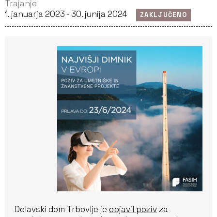
Trajanje
1. januarja 2023 - 30. junija 2024
ZAKLJUČENO
Delavski dom Trbovlje je
objavil poziv
za