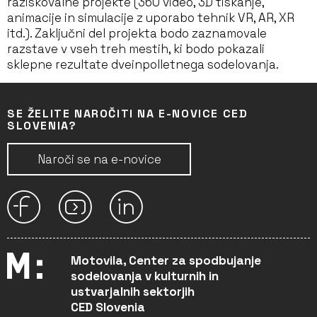
raziskovalne projekte (360 video, 3D tiskanje,
animacije in simulacije z uporabo tehnik VR, AR, XR
itd.). Zaključni del projekta bodo zaznamovale
razstave v vseh treh mestih, ki bodo pokazali
sklepne rezultate dveinpolletnega sodelovanja.
SE ŽELITE NAROČITI NA E-NOVICE CED
SLOVENIA?
Naroči se na e-novice
Motovila, Center za spodbujanje
sodelovanja v kulturnih in
ustvarjalnih sektorjih
CED Slovenia