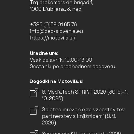
Trg prekomorskih brigad 1,
1000 Ljubljana, 3. nad.
+386 (0)59 01 65 76
info@ced-slovenia.eu
https://motovila.si/
Uradne ure:
Vsak delavnik, 10.00-13.00
Sestanki po predhodnem dogovoru.
Dogodki na Motovila.si
8. MediaTech SPRINT 2026 (30. 9.–1.
10. 2026)
Spletno mreženje za vzpostavitev
partnerstev s knjižnicami (8. 9.
2026)
Svetovanje KULtorek v letu 2026