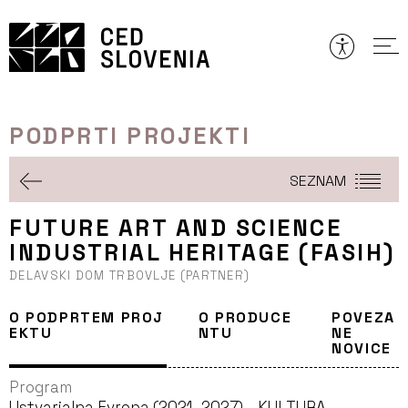
Preskoči
to
vsebine
PODPRTI PROJEKTI
SEZNAM
FUTURE ART AND SCIENCE
INDUSTRIAL HERITAGE (FASIH)
DELAVSKI DOM TRBOVLJE (PARTNER)
O PODPRTEM PROJ
O PRODUCE
POVEZA
EKTU
NTU
NE
NOVICE
Program
Ustvarjalna Evropa (2021–2027) – KULTURA