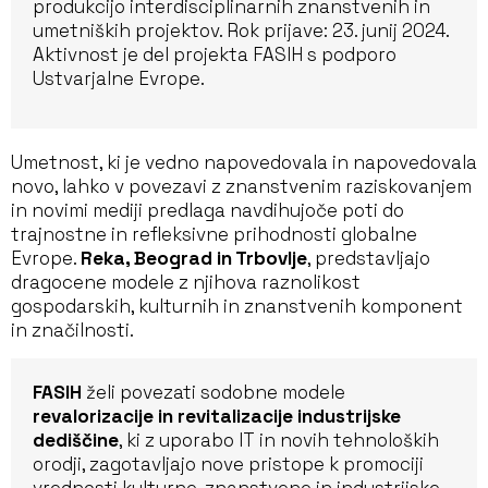
produkcijo interdisciplinarnih znanstvenih in
umetniških projektov. Rok prijave: 23. junij 2024.
Aktivnost je del projekta FASIH s podporo
Ustvarjalne Evrope.
Umetnost, ki je vedno napovedovala in napovedovala
novo, lahko v povezavi z znanstvenim raziskovanjem
in novimi mediji predlaga navdihujoče poti do
trajnostne in refleksivne prihodnosti globalne
Evrope.
Reka, Beograd in Trbovlje
, predstavljajo
dragocene modele z njihova raznolikost
gospodarskih, kulturnih in znanstvenih komponent
in značilnosti.
FASIH
želi povezati sodobne modele
revalorizacije in revitalizacije industrijske
dediščine
, ki z uporabo IT in novih tehnoloških
orodji, zagotavljajo nove pristope k promociji
vrednosti kulturne, znanstvene in industrijske