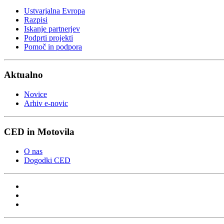
Ustvarjalna Evropa
Razpisi
Iskanje partnerjev
Podprti projekti
Pomoč in podpora
Aktualno
Novice
Arhiv e-novic
CED in Motovila
O nas
Dogodki CED