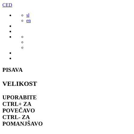
Preskoči
CED
to
sl
vsebine
en
PISAVA
VELIKOST
UPORABITE
CTRL+
ZA
POVEČAVO
CTRL-
ZA
POMANJŠAVO