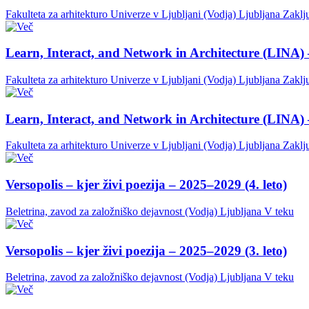
Fakulteta za arhitekturo Univerze v Ljubljani (Vodja)
Ljubljana
Zaklj
Learn, Interact, and Network in Architecture (LINA) 
Fakulteta za arhitekturo Univerze v Ljubljani (Vodja)
Ljubljana
Zaklj
Learn, Interact, and Network in Architecture (LINA) 
Fakulteta za arhitekturo Univerze v Ljubljani (Vodja)
Ljubljana
Zaklj
Versopolis – kjer živi poezija – 2025–2029 (4. leto)
Beletrina, zavod za založniško dejavnost (Vodja)
Ljubljana
V teku
Versopolis – kjer živi poezija – 2025–2029 (3. leto)
Beletrina, zavod za založniško dejavnost (Vodja)
Ljubljana
V teku