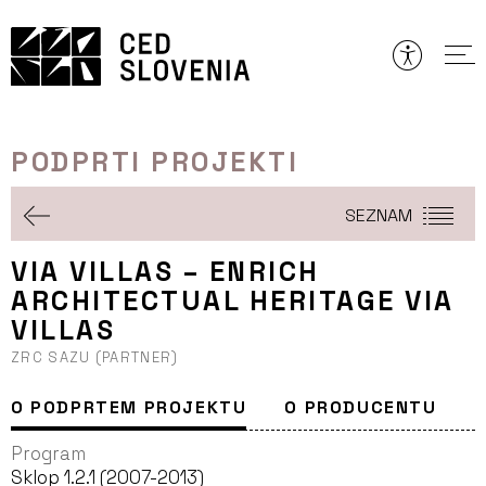
Preskoči
to
vsebine
PODPRTI PROJEKTI
SEZNAM
VIA VILLAS – ENRICH
ARCHITECTUAL HERITAGE VIA
VILLAS
ZRC SAZU (PARTNER)
O PODPRTEM PROJEKTU
O PRODUCENTU
Program
Sklop 1.2.1 (2007-2013)