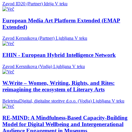
Zavod ID20 (Partner)
Idrija
V teku
European Media Art Platform Extended (EMAP
Extended)
Zavod Kersnikova (Partner)
Ljubljana
V teku
EHIN - European Hybrid Intelligence Network
Zavod Kersnikova (Vodja)
Ljubljana
V teku
W.Write – Women, Writing, Rights, and Rites:
reimagining the ecosystem of Literary Arts
BeletrinaDigital, digitalne storitve d.o.o. (Vodja)
Ljubljana
V teku
RE-MIND: A Mindfulness-Based Capacity-Building
Model for Digital Wellbeing and Intergenerational
Audience Engagement in Museums