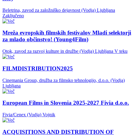
Beletrina, zavod za založniško dejavnost (Vodja)
Ljubljana
Zaključeno
Mreža evropskih filmskih festivalov Mladi selektorji
za mlado občinstvo! (Young4Film)
Otok, zavod za razvoj kulture in družbe (Vodja)
Ljubljana
V teku
FILMDISTRIBUTION2025
Cinemania Group, družba za filmsko tehnologijo, d.o.o. (Vodja)
Ljubljana
European Films in Slovenia 2025-2027 Fivia d.o.o.
Fivia/Cenex (Vodja)
Vojnik
ACQUISITIONS AND DISTRIBUTION OF