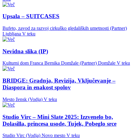
Upsala – SUITCASES
Bufeto, zavod za razvoj cirkuško gledaliških umetnosti (Partner)
Ljubljana
V teku
Nevidna slika (IP)
Kulturni dom Franca Bernika Domžale (Partner)
Domžale
V teku
BRIDGE: Gradnja, Revizija, Vključevanje –
Diaspora in enakost spolov
Mesto žensk (Vodja)
V teku
Studio Virc – Mini Slate 2025: Izzvenelo bo,
Dolasilla, princesa usode, Tujek, Pobeglo srce
Studio Virc (Vodja)
Novo mesto
V teku