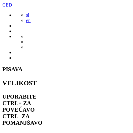
Preskoči
CED
to
sl
vsebine
en
PISAVA
VELIKOST
UPORABITE
CTRL+
ZA
POVEČAVO
CTRL-
ZA
POMANJŠAVO