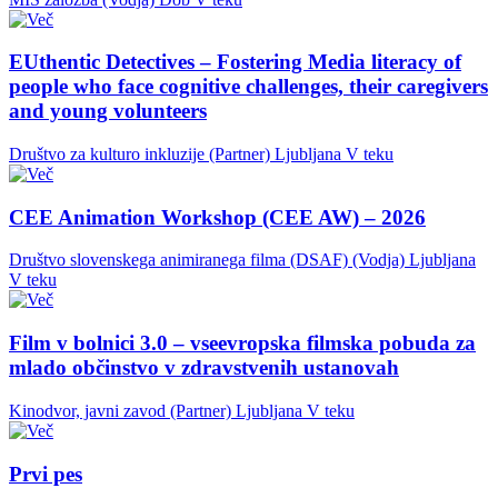
EUthentic Detectives – Fostering Media literacy of
people who face cognitive challenges, their caregivers
and young volunteers
Društvo za kulturo inkluzije (Partner)
Ljubljana
V teku
CEE Animation Workshop (CEE AW) – 2026
Društvo slovenskega animiranega filma (DSAF) (Vodja)
Ljubljana
V teku
Film v bolnici 3.0 – vseevropska filmska pobuda za
mlado občinstvo v zdravstvenih ustanovah
Kinodvor, javni zavod (Partner)
Ljubljana
V teku
Prvi pes