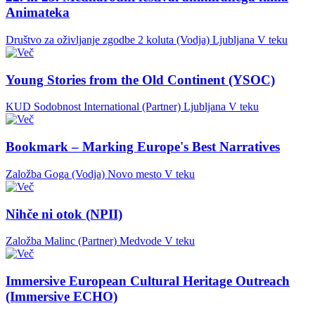
Animateka
Društvo za oživljanje zgodbe 2 koluta (Vodja)
Ljubljana
V teku
Young Stories from the Old Continent (YSOC)
KUD Sodobnost International (Partner)
Ljubljana
V teku
Bookmark – Marking Europe's Best Narratives
Založba Goga (Vodja)
Novo mesto
V teku
Nihče ni otok (NPII)
Založba Malinc (Partner)
Medvode
V teku
Immersive European Cultural Heritage Outreach
(Immersive ECHO)