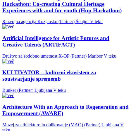
Hackathon: Co-creating Cultural Heritage
Experiences with and for youth (Hup Hackathon)
Razvojna agencija Kozjansko (Partner)
Šentjur
V teku
Artificial Intelligence for Artistic Futures and
Creative Talents (ARTIFACT)
Društvo za sodobno umetnost X-OP (Partner)
Maribor
V teku
KULTIVATOR – kulturni ekosistem za
soustvarjanje sprememb
Bunker (Partner)
Ljubljana
V teku
Architecture With an Approach to Regeneration and
Empowerment (AWARE)
Muzej za arhitekturo in oblikovanje (MAO) (Partner)
Ljubljana
V
teku