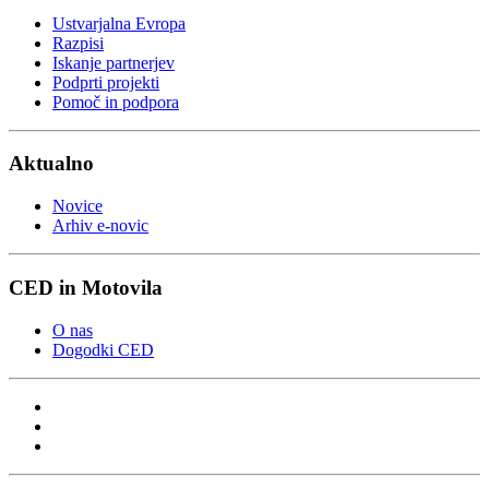
Ustvarjalna Evropa
Razpisi
Iskanje partnerjev
Podprti projekti
Pomoč in podpora
Aktualno
Novice
Arhiv e-novic
CED in Motovila
O nas
Dogodki CED