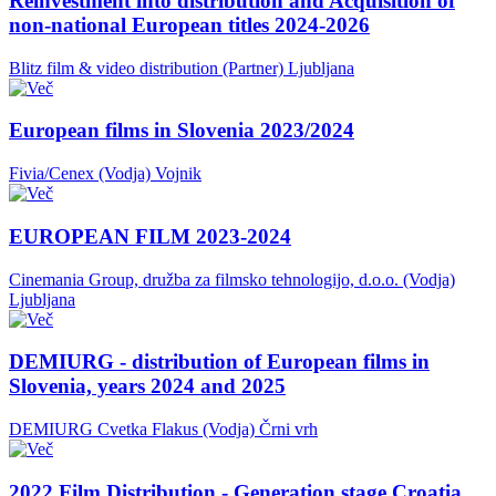
Reinvestment into distribution and Acquisition of
non-national European titles 2024-2026
Blitz film & video distribution (Partner)
Ljubljana
European films in Slovenia 2023/2024
Fivia/Cenex (Vodja)
Vojnik
EUROPEAN FILM 2023-2024
Cinemania Group, družba za filmsko tehnologijo, d.o.o. (Vodja)
Ljubljana
DEMIURG - distribution of European films in
Slovenia, years 2024 and 2025
DEMIURG Cvetka Flakus (Vodja)
Črni vrh
2022 Film Distribution - Generation stage Croatia,