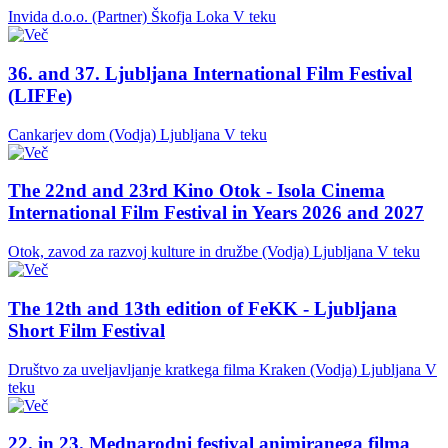
Invida d.o.o. (Partner)
Škofja Loka
V teku
36. and 37. Ljubljana International Film Festival
(LIFFe)
Cankarjev dom (Vodja)
Ljubljana
V teku
The 22nd and 23rd Kino Otok - Isola Cinema
International Film Festival in Years 2026 and 2027
Otok, zavod za razvoj kulture in družbe (Vodja)
Ljubljana
V teku
The 12th and 13th edition of FeKK - Ljubljana
Short Film Festival
Društvo za uveljavljanje kratkega filma Kraken (Vodja)
Ljubljana
V
teku
22. in 23. Mednarodni festival animiranega filma