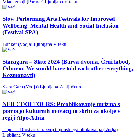
Mladi zmaji (Partner)
Ljubljana
V teku
Slow Performing Arts Festivals for Improved
Wellbeing, Mental Health and Social Inclusion
(Festival SPA)
Bunker (Vodja)
Ljubljana
V teku
Staragara – Slate 2024 (Barva dvoma, Črni labod,
Odvzem, We would have told each other everything,
Kozmonavti)
Stara Gara (Vodja)
Ljubljana
Zaključeno
NEB COOLTOURS: Preoblikovanje turizma s
pomočjo kulturnih inovacij in skrbi za okolje v
regiji Alpe-Adria
Trajna – Društvo za razvoj trajnostnega oblikovanja (Vodja)
Ljubljana
V teku