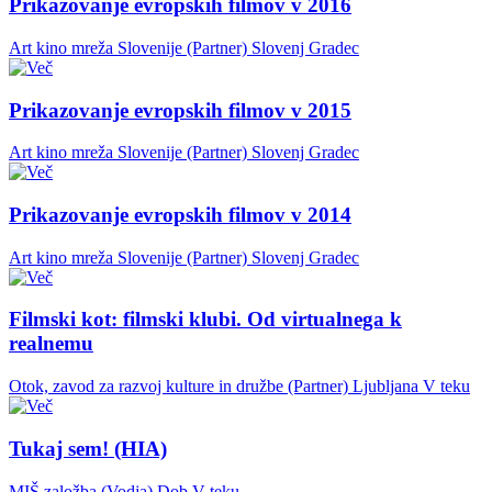
Prikazovanje evropskih filmov v 2016
Art kino mreža Slovenije (Partner)
Slovenj Gradec
Prikazovanje evropskih filmov v 2015
Art kino mreža Slovenije (Partner)
Slovenj Gradec
Prikazovanje evropskih filmov v 2014
Art kino mreža Slovenije (Partner)
Slovenj Gradec
Filmski kot: filmski klubi. Od virtualnega k
realnemu
Otok, zavod za razvoj kulture in družbe (Partner)
Ljubljana
V teku
Tukaj sem! (HIA)
MIŠ založba (Vodja)
Dob
V teku