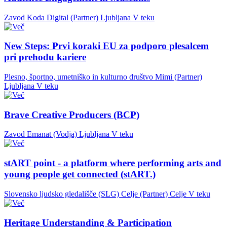
Zavod Koda Digital (Partner)
Ljubljana
V teku
New Steps: Prvi koraki EU za podporo plesalcem
pri prehodu kariere
Plesno, športno, umetniško in kulturno društvo Mimi (Partner)
Ljubljana
V teku
Brave Creative Producers (BCP)
Zavod Emanat (Vodja)
Ljubljana
V teku
stART point - a platform where performing arts and
young people get connected (stART.)
Slovensko ljudsko gledališče (SLG) Celje (Partner)
Celje
V teku
Heritage Understanding & Participation