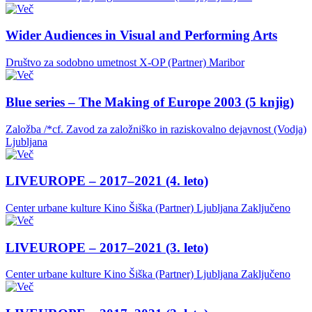
Wider Audiences in Visual and Performing Arts
Društvo za sodobno umetnost X-OP (Partner)
Maribor
Blue series – The Making of Europe 2003 (5 knjig)
Založba /*cf. Zavod za založniško in raziskovalno dejavnost (Vodja)
Ljubljana
LIVEUROPE – 2017–2021 (4. leto)
Center urbane kulture Kino Šiška (Partner)
Ljubljana
Zaključeno
LIVEUROPE – 2017–2021 (3. leto)
Center urbane kulture Kino Šiška (Partner)
Ljubljana
Zaključeno