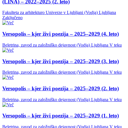
(LINA) – 2022–2025 (2. leto)
Fakulteta za arhitekturo Univerze v Ljubljani (Vodja)
Ljubljana
Zaključeno
Versopolis – kjer živi poezija – 2025–2029 (4. leto)
Beletrina, zavod za založniško dejavnost (Vodja)
Ljubljana
V teku
Versopolis – kjer živi poezija – 2025–2029 (3. leto)
Beletrina, zavod za založniško dejavnost (Vodja)
Ljubljana
V teku
Versopolis – kjer živi poezija – 2025–2029 (2. leto)
Beletrina, zavod za založniško dejavnost (Vodja)
Ljubljana
V teku
Versopolis – kjer živi poezija – 2025–2029 (1. leto)
Beletrina, zavod za založniško dejavnost (Vodja)
Ljubljana
V teku