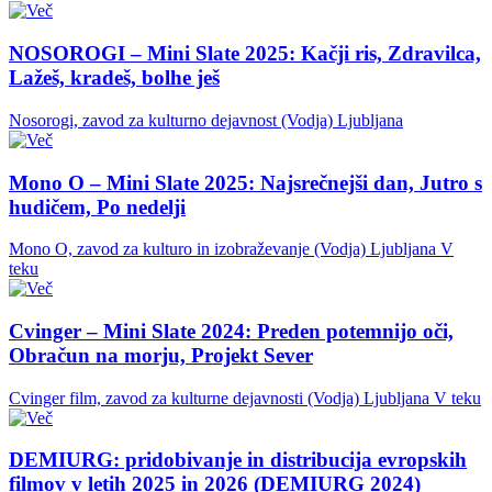
NOSOROGI – Mini Slate 2025: Kačji ris, Zdravilca,
Lažeš, kradeš, bolhe ješ
Nosorogi, zavod za kulturno dejavnost (Vodja)
Ljubljana
Mono O – Mini Slate 2025: Najsrečnejši dan, Jutro s
hudičem, Po nedelji
Mono O, zavod za kulturo in izobraževanje (Vodja)
Ljubljana
V
teku
Cvinger – Mini Slate 2024: Preden potemnijo oči,
Obračun na morju, Projekt Sever
Cvinger film, zavod za kulturne dejavnosti (Vodja)
Ljubljana
V teku
DEMIURG: pridobivanje in distribucija evropskih
filmov v letih 2025 in 2026 (DEMIURG 2024)