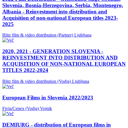
Slovenia, Bosnia-Herzegovina, Serbia, Montenegro,
Albania - Reinvestment into distribution and
Acquisition of non-national European titles 2023-
2025
Blitz film & video distribution (Partner)
Ljubljana
2020, 2021 - GENERATION SLOVENIA -
REINVESTMENT INTO DISTRIBUTION AND
ACQUISITION OF NON-NATIONAL EUROPEAN
TITLES 2022-2024
Blitz film & video distribution (Vodja)
Ljubljana
European Films in Slovenia 2022/2023
Fivia/Cenex (Vodja)
Vojnik
DEMIURG - distribution of European films in