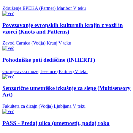
Združenje EPEKA (Partner)
Maribor
V teku
Povezovanje evropskih kulturnih krajin z vozli in
vzorci (Knots and Patterns)
Zavod Carnica (Vodja)
Kranj
V teku
Pohodniške poti dediščine (INHERIT)
Gornjesavski muzej Jesenice (Partner)
V teku
Senzorične umetniške izkušnje za slepe (Multisensory
Art)
Fakulteta za dizajn (Vodja)
Ljubljana
V teku
PASS - Predaj ulico (umetnosti), podaj roko