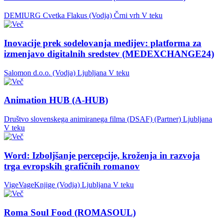
DEMIURG Cvetka Flakus (Vodja)
Črni vrh
V teku
Inovacije prek sodelovanja medijev: platforma za
izmenjavo digitalnih sredstev (MEDEXCHANGE24)
Salomon d.o.o. (Vodja)
Ljubljana
V teku
Animation HUB (A-HUB)
Društvo slovenskega animiranega filma (DSAF) (Partner)
Ljubljana
V teku
Word: Izboljšanje percepcije, kroženja in razvoja
trga evropskih grafičnih romanov
VigeVageKnjige (Vodja)
Ljubljana
V teku
Roma Soul Food (ROMASOUL)