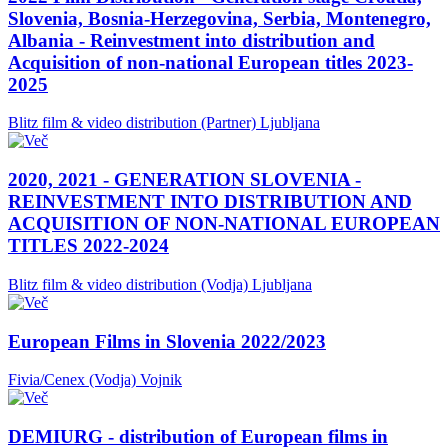
Slovenia, Bosnia-Herzegovina, Serbia, Montenegro,
Albania - Reinvestment into distribution and
Acquisition of non-national European titles 2023-
2025
Blitz film & video distribution (Partner)
Ljubljana
2020, 2021 - GENERATION SLOVENIA -
REINVESTMENT INTO DISTRIBUTION AND
ACQUISITION OF NON-NATIONAL EUROPEAN
TITLES 2022-2024
Blitz film & video distribution (Vodja)
Ljubljana
European Films in Slovenia 2022/2023
Fivia/Cenex (Vodja)
Vojnik
DEMIURG - distribution of European films in