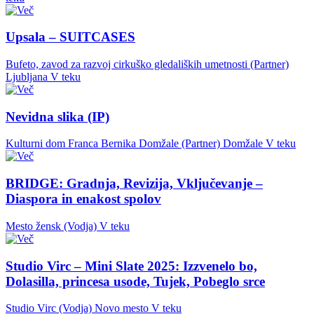
Upsala – SUITCASES
Bufeto, zavod za razvoj cirkuško gledaliških umetnosti (Partner)
Ljubljana
V teku
Nevidna slika (IP)
Kulturni dom Franca Bernika Domžale (Partner)
Domžale
V teku
BRIDGE: Gradnja, Revizija, Vključevanje –
Diaspora in enakost spolov
Mesto žensk (Vodja)
V teku
Studio Virc – Mini Slate 2025: Izzvenelo bo,
Dolasilla, princesa usode, Tujek, Pobeglo srce
Studio Virc (Vodja)
Novo mesto
V teku