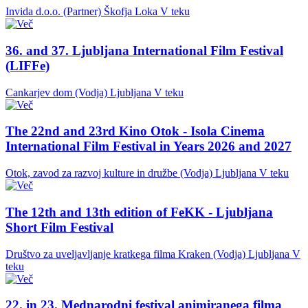
Invida d.o.o. (Partner)
Škofja Loka
V teku
36. and 37. Ljubljana International Film Festival
(LIFFe)
Cankarjev dom (Vodja)
Ljubljana
V teku
The 22nd and 23rd Kino Otok - Isola Cinema
International Film Festival in Years 2026 and 2027
Otok, zavod za razvoj kulture in družbe (Vodja)
Ljubljana
V teku
The 12th and 13th edition of FeKK - Ljubljana
Short Film Festival
Društvo za uveljavljanje kratkega filma Kraken (Vodja)
Ljubljana
V
teku
22. in 23. Mednarodni festival animiranega filma