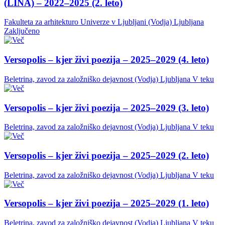
(LINA) – 2022–2025 (2. leto)
Fakulteta za arhitekturo Univerze v Ljubljani (Vodja)
Ljubljana
Zaključeno
Versopolis – kjer živi poezija – 2025–2029 (4. leto)
Beletrina, zavod za založniško dejavnost (Vodja)
Ljubljana
V teku
Versopolis – kjer živi poezija – 2025–2029 (3. leto)
Beletrina, zavod za založniško dejavnost (Vodja)
Ljubljana
V teku
Versopolis – kjer živi poezija – 2025–2029 (2. leto)
Beletrina, zavod za založniško dejavnost (Vodja)
Ljubljana
V teku
Versopolis – kjer živi poezija – 2025–2029 (1. leto)
Beletrina, zavod za založniško dejavnost (Vodja)
Ljubljana
V teku