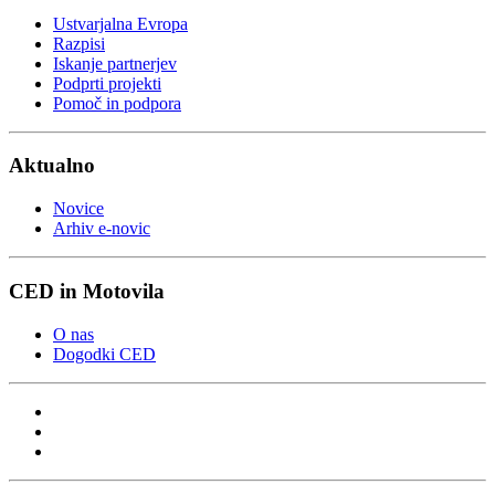
Ustvarjalna Evropa
Razpisi
Iskanje partnerjev
Podprti projekti
Pomoč in podpora
Aktualno
Novice
Arhiv e-novic
CED in Motovila
O nas
Dogodki CED