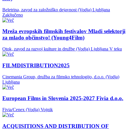
Beletrina, zavod za založniško dejavnost (Vodja)
Ljubljana
Zaključeno
Mreža evropskih filmskih festivalov Mladi selektorji
za mlado občinstvo! (Young4Film)
Otok, zavod za razvoj kulture in družbe (Vodja)
Ljubljana
V teku
FILMDISTRIBUTION2025
Cinemania Group, družba za filmsko tehnologijo, d.o.o. (Vodja)
Ljubljana
European Films in Slovenia 2025-2027 Fivia d.o.o.
Fivia/Cenex (Vodja)
Vojnik
ACQUISITIONS AND DISTRIBUTION OF