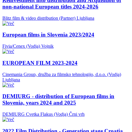
Reinvestment into distribution and Acquisition of
non-national European titles 2024-2026
Blitz film & video distribution (Partner)
Ljubljana
European films in Slovenia 2023/2024
Fivia/Cenex (Vodja)
Vojnik
EUROPEAN FILM 2023-2024
Cinemania Group, družba za filmsko tehnologijo, d.o.o. (Vodja)
Ljubljana
DEMIURG - distribution of European films in
Slovenia, years 2024 and 2025
DEMIURG Cvetka Flakus (Vodja)
Črni vrh
2022 Film Distribution - Generation stage Croatia,