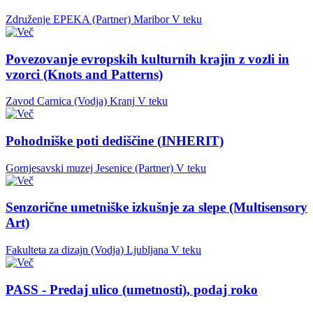
Združenje EPEKA (Partner)
Maribor
V teku
Povezovanje evropskih kulturnih krajin z vozli in
vzorci (Knots and Patterns)
Zavod Carnica (Vodja)
Kranj
V teku
Pohodniške poti dediščine (INHERIT)
Gornjesavski muzej Jesenice (Partner)
V teku
Senzorične umetniške izkušnje za slepe (Multisensory
Art)
Fakulteta za dizajn (Vodja)
Ljubljana
V teku
PASS - Predaj ulico (umetnosti), podaj roko