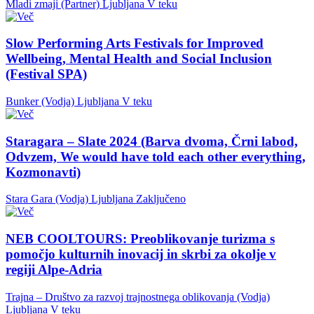
Mladi zmaji (Partner)
Ljubljana
V teku
Slow Performing Arts Festivals for Improved
Wellbeing, Mental Health and Social Inclusion
(Festival SPA)
Bunker (Vodja)
Ljubljana
V teku
Staragara – Slate 2024 (Barva dvoma, Črni labod,
Odvzem, We would have told each other everything,
Kozmonavti)
Stara Gara (Vodja)
Ljubljana
Zaključeno
NEB COOLTOURS: Preoblikovanje turizma s
pomočjo kulturnih inovacij in skrbi za okolje v
regiji Alpe-Adria
Trajna – Društvo za razvoj trajnostnega oblikovanja (Vodja)
Ljubljana
V teku