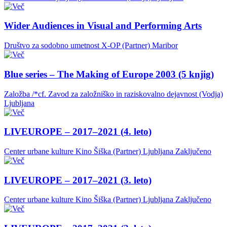
Wider Audiences in Visual and Performing Arts
Društvo za sodobno umetnost X-OP (Partner)
Maribor
Blue series – The Making of Europe 2003 (5 knjig)
Založba /*cf. Zavod za založniško in raziskovalno dejavnost (Vodja)
Ljubljana
LIVEUROPE – 2017–2021 (4. leto)
Center urbane kulture Kino Šiška (Partner)
Ljubljana
Zaključeno
LIVEUROPE – 2017–2021 (3. leto)
Center urbane kulture Kino Šiška (Partner)
Ljubljana
Zaključeno