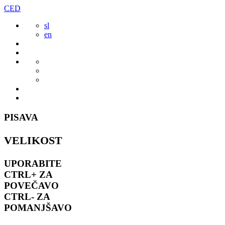
Preskoči
CED
to
sl
vsebine
en
PISAVA
VELIKOST
UPORABITE
CTRL+
ZA
POVEČAVO
CTRL-
ZA
POMANJŠAVO