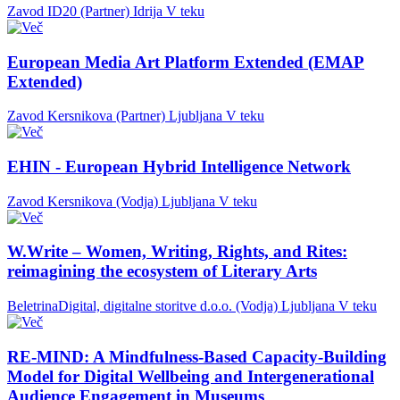
Zavod ID20 (Partner)
Idrija
V teku
European Media Art Platform Extended (EMAP
Extended)
Zavod Kersnikova (Partner)
Ljubljana
V teku
EHIN - European Hybrid Intelligence Network
Zavod Kersnikova (Vodja)
Ljubljana
V teku
W.Write – Women, Writing, Rights, and Rites:
reimagining the ecosystem of Literary Arts
BeletrinaDigital, digitalne storitve d.o.o. (Vodja)
Ljubljana
V teku
RE-MIND: A Mindfulness-Based Capacity-Building
Model for Digital Wellbeing and Intergenerational
Audience Engagement in Museums