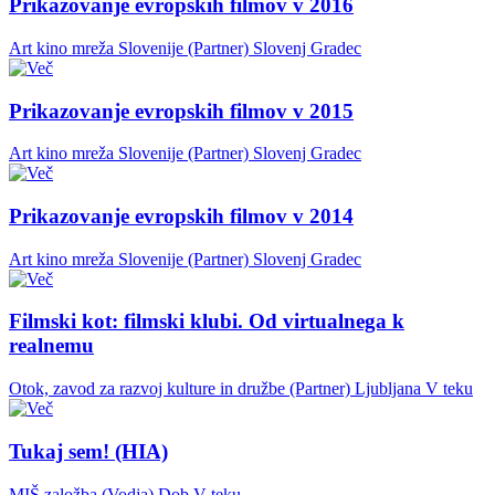
Prikazovanje evropskih filmov v 2016
Art kino mreža Slovenije (Partner)
Slovenj Gradec
Prikazovanje evropskih filmov v 2015
Art kino mreža Slovenije (Partner)
Slovenj Gradec
Prikazovanje evropskih filmov v 2014
Art kino mreža Slovenije (Partner)
Slovenj Gradec
Filmski kot: filmski klubi. Od virtualnega k
realnemu
Otok, zavod za razvoj kulture in družbe (Partner)
Ljubljana
V teku
Tukaj sem! (HIA)
MIŠ založba (Vodja)
Dob
V teku