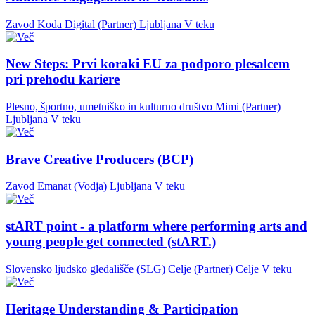
Zavod Koda Digital (Partner)
Ljubljana
V teku
New Steps: Prvi koraki EU za podporo plesalcem
pri prehodu kariere
Plesno, športno, umetniško in kulturno društvo Mimi (Partner)
Ljubljana
V teku
Brave Creative Producers (BCP)
Zavod Emanat (Vodja)
Ljubljana
V teku
stART point - a platform where performing arts and
young people get connected (stART.)
Slovensko ljudsko gledališče (SLG) Celje (Partner)
Celje
V teku
Heritage Understanding & Participation