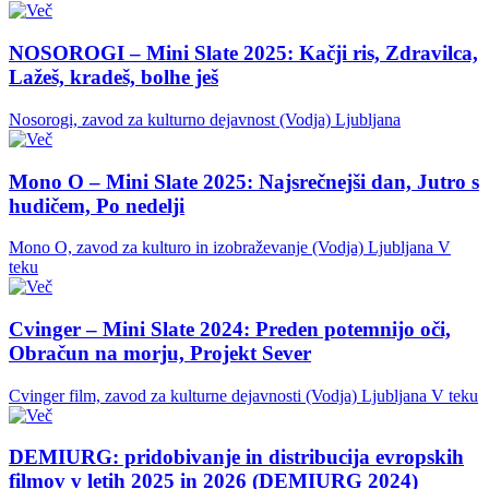
NOSOROGI – Mini Slate 2025: Kačji ris, Zdravilca,
Lažeš, kradeš, bolhe ješ
Nosorogi, zavod za kulturno dejavnost (Vodja)
Ljubljana
Mono O – Mini Slate 2025: Najsrečnejši dan, Jutro s
hudičem, Po nedelji
Mono O, zavod za kulturo in izobraževanje (Vodja)
Ljubljana
V
teku
Cvinger – Mini Slate 2024: Preden potemnijo oči,
Obračun na morju, Projekt Sever
Cvinger film, zavod za kulturne dejavnosti (Vodja)
Ljubljana
V teku
DEMIURG: pridobivanje in distribucija evropskih
filmov v letih 2025 in 2026 (DEMIURG 2024)