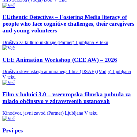
EUthentic Detectives – Fostering Media literacy of
people who face cognitive challenges, their caregivers
and young volunteers
Društvo za kulturo inkluzije (Partner)
Ljubljana
V teku
CEE Animation Workshop (CEE AW) – 2026
Društvo slovenskega animiranega filma (DSAF) (Vodja)
Ljubljana
V teku
Film v bolnici 3.0 – vseevropska filmska pobuda za
mlado občinstvo v zdravstvenih ustanovah
Kinodvor, javni zavod (Partner)
Ljubljana
V teku
Prvi pes