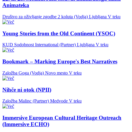
Animateka
Društvo za oživljanje zgodbe 2 koluta (Vodja)
Ljubljana
V teku
Young Stories from the Old Continent (YSOC)
KUD Sodobnost International (Partner)
Ljubljana
V teku
Bookmark – Marking Europe's Best Narratives
Založba Goga (Vodja)
Novo mesto
V teku
Nihče ni otok (NPII)
Založba Malinc (Partner)
Medvode
V teku
Immersive European Cultural Heritage Outreach
(Immersive ECHO)