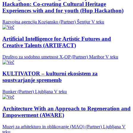
Hackathon: Co-creating Cultural Heritage
Experiences with and for youth (Hup Hackathon)
Razvojna agencija Kozjansko (Partner)
Šentjur
V teku
Artificial Intelligence for Artistic Futures and
Creative Talents (ARTIFACT)
Društvo za sodobno umetnost X-OP (Partner)
Maribor
V teku
KULTIVATOR – kulturni ekosistem za
soustvarjanje sprememb
Bunker (Partner)
Ljubljana
V teku
Architecture With an Approach to Regeneration and
Empowerment (AWARE)
Muzej za arhitekturo in oblikovanje (MAO) (Partner)
Ljubljana
V
teku