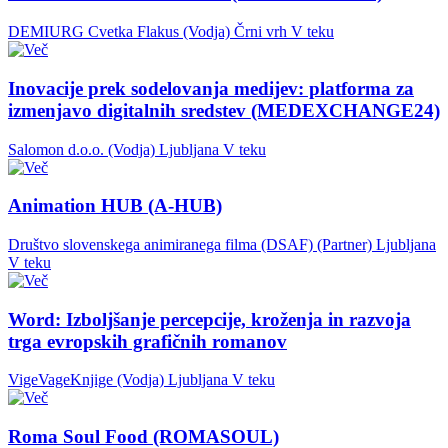
DEMIURG Cvetka Flakus (Vodja)
Črni vrh
V teku
Inovacije prek sodelovanja medijev: platforma za
izmenjavo digitalnih sredstev (MEDEXCHANGE24)
Salomon d.o.o. (Vodja)
Ljubljana
V teku
Animation HUB (A-HUB)
Društvo slovenskega animiranega filma (DSAF) (Partner)
Ljubljana
V teku
Word: Izboljšanje percepcije, kroženja in razvoja
trga evropskih grafičnih romanov
VigeVageKnjige (Vodja)
Ljubljana
V teku
Roma Soul Food (ROMASOUL)