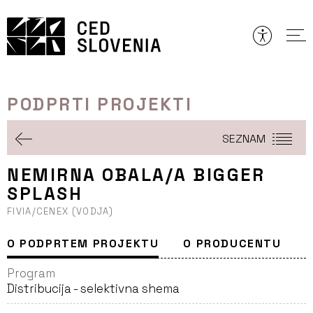
Preskoči
to
vsebine
PODPRTI PROJEKTI
SEZNAM
NEMIRNA OBALA/A BIGGER
SPLASH
FIVIA/CENEX (VODJA)
O PODPRTEM PROJEKTU
O PRODUCENTU
Program
Distribucija - selektivna shema