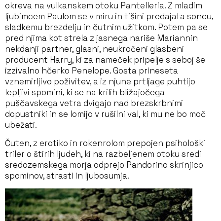
okreva na vulkanskem otoku Pantelleria. Z mladim
ljubimcem Paulom se v miru in tišini predajata soncu,
sladkemu brezdelju in čutnim užitkom. Potem pa se
pred njima kot strela z jasnega nariše Mariannin
nekdanji partner, glasni, neukročeni glasbeni
producent Harry, ki za nameček pripelje s seboj še
izzivalno hčerko Penelope. Gosta prineseta
vznemirljivo poživitev, a iz njune prtljage puhtijo
lepljivi spomini, ki se na krilih bližajočega
puščavskega vetra dvigajo nad brezskrbnimi
dopustniki in se lomijo v rušilni val, ki mu ne bo moč
ubežati.
Čuten, z erotiko in rokenrolom prepojen psihološki
triler o štirih ljudeh, ki na razbeljenem otoku sredi
sredozemskega morja odprejo Pandorino skrinjico
spominov, strasti in ljubosumja.