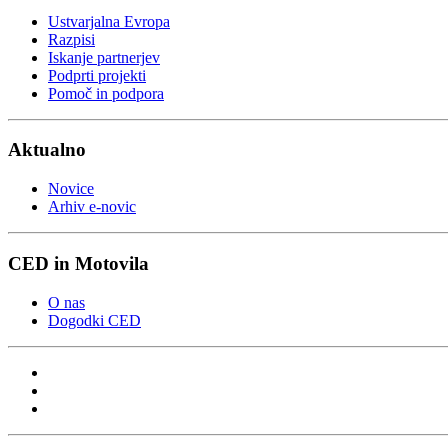
Ustvarjalna Evropa
Razpisi
Iskanje partnerjev
Podprti projekti
Pomoč in podpora
Aktualno
Novice
Arhiv e-novic
CED in Motovila
O nas
Dogodki CED