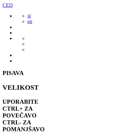
Preskoči
CED
to
sl
vsebine
en
PISAVA
VELIKOST
UPORABITE
CTRL+
ZA
POVEČAVO
CTRL-
ZA
POMANJŠAVO