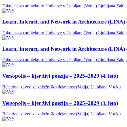
Fakulteta za arhitekturo Univerze v Ljubljani (Vodja)
Ljubljana
Zaklj
Learn, Interact, and Network in Architecture (LINA) 
Fakulteta za arhitekturo Univerze v Ljubljani (Vodja)
Ljubljana
Zaklj
Learn, Interact, and Network in Architecture (LINA) 
Fakulteta za arhitekturo Univerze v Ljubljani (Vodja)
Ljubljana
Zaklj
Versopolis – kjer živi poezija – 2025–2029 (4. leto)
Beletrina, zavod za založniško dejavnost (Vodja)
Ljubljana
V teku
Versopolis – kjer živi poezija – 2025–2029 (3. leto)
Beletrina, zavod za založniško dejavnost (Vodja)
Ljubljana
V teku