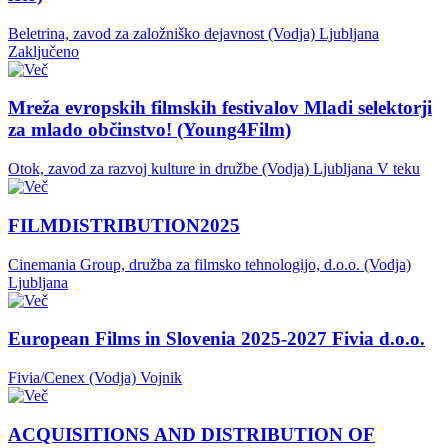
Beletrina, zavod za založniško dejavnost (Vodja)
Ljubljana
Zaključeno
Mreža evropskih filmskih festivalov Mladi selektorji
za mlado občinstvo! (Young4Film)
Otok, zavod za razvoj kulture in družbe (Vodja)
Ljubljana
V teku
FILMDISTRIBUTION2025
Cinemania Group, družba za filmsko tehnologijo, d.o.o. (Vodja)
Ljubljana
European Films in Slovenia 2025-2027 Fivia d.o.o.
Fivia/Cenex (Vodja)
Vojnik
ACQUISITIONS AND DISTRIBUTION OF