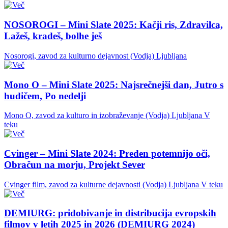
NOSOROGI – Mini Slate 2025: Kačji ris, Zdravilca,
Lažeš, kradeš, bolhe ješ
Nosorogi, zavod za kulturno dejavnost (Vodja)
Ljubljana
Mono O – Mini Slate 2025: Najsrečnejši dan, Jutro s
hudičem, Po nedelji
Mono O, zavod za kulturo in izobraževanje (Vodja)
Ljubljana
V
teku
Cvinger – Mini Slate 2024: Preden potemnijo oči,
Obračun na morju, Projekt Sever
Cvinger film, zavod za kulturne dejavnosti (Vodja)
Ljubljana
V teku
DEMIURG: pridobivanje in distribucija evropskih
filmov v letih 2025 in 2026 (DEMIURG 2024)