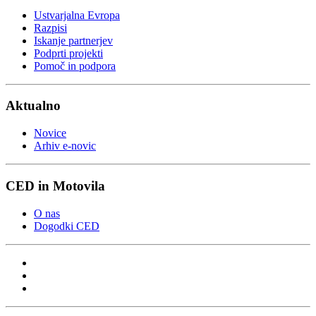
Ustvarjalna Evropa
Razpisi
Iskanje partnerjev
Podprti projekti
Pomoč in podpora
Aktualno
Novice
Arhiv e-novic
CED in Motovila
O nas
Dogodki CED