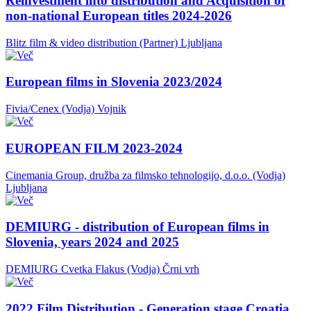
Reinvestment into distribution and Acquisition of
non-national European titles 2024-2026
Blitz film & video distribution (Partner)
Ljubljana
European films in Slovenia 2023/2024
Fivia/Cenex (Vodja)
Vojnik
EUROPEAN FILM 2023-2024
Cinemania Group, družba za filmsko tehnologijo, d.o.o. (Vodja)
Ljubljana
DEMIURG - distribution of European films in
Slovenia, years 2024 and 2025
DEMIURG Cvetka Flakus (Vodja)
Črni vrh
2022 Film Distribution - Generation stage Croatia,