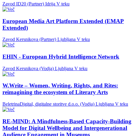
Zavod ID20 (Partner)
Idrija
V teku
European Media Art Platform Extended (EMAP
Extended)
Zavod Kersnikova (Partner)
Ljubljana
V teku
EHIN - European Hybrid Intelligence Network
Zavod Kersnikova (Vodja)
Ljubljana
V teku
W.Write – Women, Writing, Rights, and Rites:
reimagining the ecosystem of Literary Arts
BeletrinaDigital, digitalne storitve d.o.o. (Vodja)
Ljubljana
V teku
RE-MIND: A Mindfulness-Based Capacity-Building
Model for Digital Wellbeing and Intergenerational
Audience Engagement in Museums