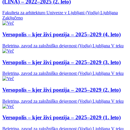
(LINA) – 2022–2025 (2. leto)
Fakulteta za arhitekturo Univerze v Ljubljani (Vodja)
Ljubljana
Zaključeno
Versopolis – kjer živi poezija – 2025–2029 (4. leto)
Beletrina, zavod za založniško dejavnost (Vodja)
Ljubljana
V teku
Versopolis – kjer živi poezija – 2025–2029 (3. leto)
Beletrina, zavod za založniško dejavnost (Vodja)
Ljubljana
V teku
Versopolis – kjer živi poezija – 2025–2029 (2. leto)
Beletrina, zavod za založniško dejavnost (Vodja)
Ljubljana
V teku
Versopolis – kjer živi poezija – 2025–2029 (1. leto)
Beletrina, zavod za založniško dejavnost (Vodja)
Ljubljana
V teku