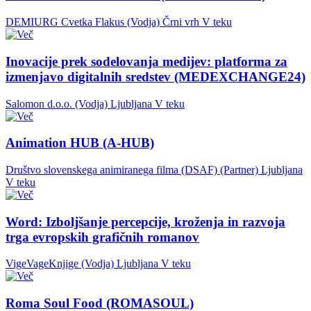
DEMIURG Cvetka Flakus (Vodja)
Črni vrh
V teku
Inovacije prek sodelovanja medijev: platforma za
izmenjavo digitalnih sredstev (MEDEXCHANGE24)
Salomon d.o.o. (Vodja)
Ljubljana
V teku
Animation HUB (A-HUB)
Društvo slovenskega animiranega filma (DSAF) (Partner)
Ljubljana
V teku
Word: Izboljšanje percepcije, kroženja in razvoja
trga evropskih grafičnih romanov
VigeVageKnjige (Vodja)
Ljubljana
V teku
Roma Soul Food (ROMASOUL)