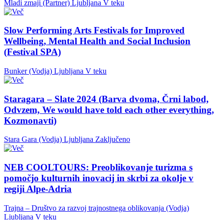
Mladi zmaji (Partner)
Ljubljana
V teku
Slow Performing Arts Festivals for Improved
Wellbeing, Mental Health and Social Inclusion
(Festival SPA)
Bunker (Vodja)
Ljubljana
V teku
Staragara – Slate 2024 (Barva dvoma, Črni labod,
Odvzem, We would have told each other everything,
Kozmonavti)
Stara Gara (Vodja)
Ljubljana
Zaključeno
NEB COOLTOURS: Preoblikovanje turizma s
pomočjo kulturnih inovacij in skrbi za okolje v
regiji Alpe-Adria
Trajna – Društvo za razvoj trajnostnega oblikovanja (Vodja)
Ljubljana
V teku