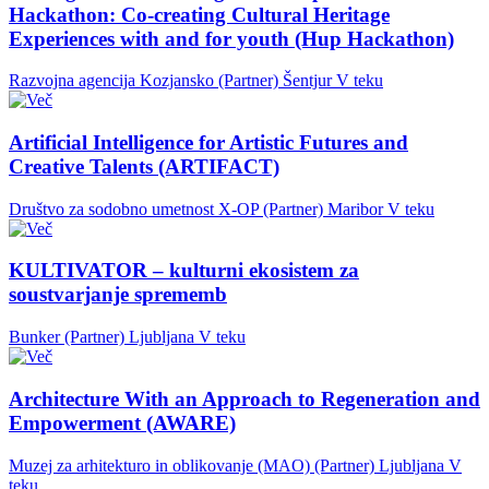
Hackathon: Co-creating Cultural Heritage
Experiences with and for youth (Hup Hackathon)
Razvojna agencija Kozjansko (Partner)
Šentjur
V teku
Artificial Intelligence for Artistic Futures and
Creative Talents (ARTIFACT)
Društvo za sodobno umetnost X-OP (Partner)
Maribor
V teku
KULTIVATOR – kulturni ekosistem za
soustvarjanje sprememb
Bunker (Partner)
Ljubljana
V teku
Architecture With an Approach to Regeneration and
Empowerment (AWARE)
Muzej za arhitekturo in oblikovanje (MAO) (Partner)
Ljubljana
V
teku