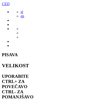
Preskoči
CED
to
sl
vsebine
en
PISAVA
VELIKOST
UPORABITE
CTRL+
ZA
POVEČAVO
CTRL-
ZA
POMANJŠAVO