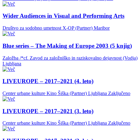
Wider Audiences in Visual and Performing Arts
Društvo za sodobno umetnost X-OP (Partner)
Maribor
Blue series – The Making of Europe 2003 (5 knjig)
Založba /*cf. Zavod za založniško in raziskovalno dejavnost (Vodja)
Ljubljana
LIVEUROPE – 2017–2021 (4. leto)
Center urbane kulture Kino Šiška (Partner)
Ljubljana
Zaključeno
LIVEUROPE – 2017–2021 (3. leto)
Center urbane kulture Kino Šiška (Partner)
Ljubljana
Zaključeno