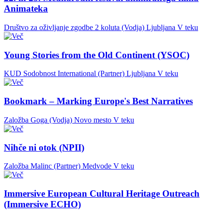
Animateka
Društvo za oživljanje zgodbe 2 koluta (Vodja)
Ljubljana
V teku
Young Stories from the Old Continent (YSOC)
KUD Sodobnost International (Partner)
Ljubljana
V teku
Bookmark – Marking Europe's Best Narratives
Založba Goga (Vodja)
Novo mesto
V teku
Nihče ni otok (NPII)
Založba Malinc (Partner)
Medvode
V teku
Immersive European Cultural Heritage Outreach
(Immersive ECHO)