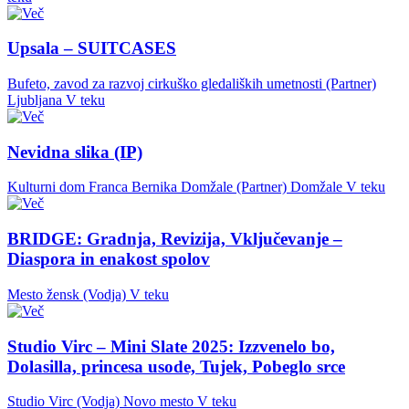
Upsala – SUITCASES
Bufeto, zavod za razvoj cirkuško gledaliških umetnosti (Partner)
Ljubljana
V teku
Nevidna slika (IP)
Kulturni dom Franca Bernika Domžale (Partner)
Domžale
V teku
BRIDGE: Gradnja, Revizija, Vključevanje –
Diaspora in enakost spolov
Mesto žensk (Vodja)
V teku
Studio Virc – Mini Slate 2025: Izzvenelo bo,
Dolasilla, princesa usode, Tujek, Pobeglo srce
Studio Virc (Vodja)
Novo mesto
V teku