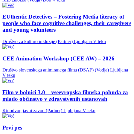
EUthentic Detectives – Fostering Media literacy of
people who face cognitive challenges, their caregivers
and young volunteers
Društvo za kulturo inkluzije (Partner)
Ljubljana
V teku
CEE Animation Workshop (CEE AW) – 2026
Društvo slovenskega animiranega filma (DSAF) (Vodja)
Ljubljana
V teku
Film v bolnici 3.0 – vseevropska filmska pobuda za
mlado občinstvo v zdravstvenih ustanovah
Kinodvor, javni zavod (Partner)
Ljubljana
V teku
Prvi pes