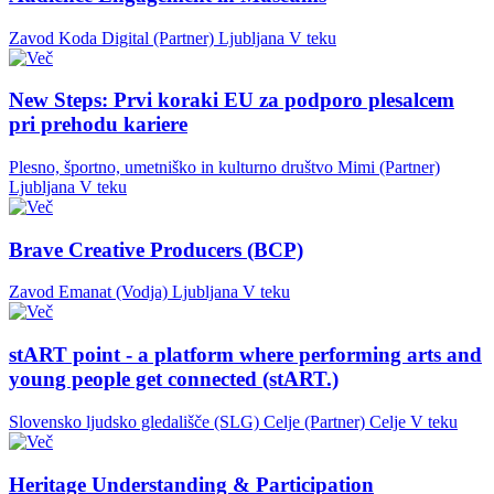
Zavod Koda Digital (Partner)
Ljubljana
V teku
New Steps: Prvi koraki EU za podporo plesalcem
pri prehodu kariere
Plesno, športno, umetniško in kulturno društvo Mimi (Partner)
Ljubljana
V teku
Brave Creative Producers (BCP)
Zavod Emanat (Vodja)
Ljubljana
V teku
stART point - a platform where performing arts and
young people get connected (stART.)
Slovensko ljudsko gledališče (SLG) Celje (Partner)
Celje
V teku
Heritage Understanding & Participation