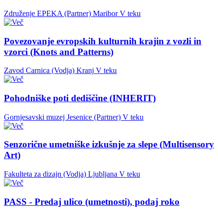
Združenje EPEKA (Partner)
Maribor
V teku
Povezovanje evropskih kulturnih krajin z vozli in
vzorci (Knots and Patterns)
Zavod Carnica (Vodja)
Kranj
V teku
Pohodniške poti dediščine (INHERIT)
Gornjesavski muzej Jesenice (Partner)
V teku
Senzorične umetniške izkušnje za slepe (Multisensory
Art)
Fakulteta za dizajn (Vodja)
Ljubljana
V teku
PASS - Predaj ulico (umetnosti), podaj roko