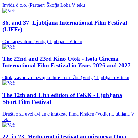
Invida d.o.o. (Partner)
Škofja Loka
V teku
36. and 37. Ljubljana International Film Festival
(LIFFe)
Cankarjev dom (Vodja)
Ljubljana
V teku
The 22nd and 23rd Kino Otok - Isola Cinema
International Film Festival in Years 2026 and 2027
Otok, zavod za razvoj kulture in družbe (Vodja)
Ljubljana
V teku
The 12th and 13th edition of FeKK - Ljubljana
Short Film Festival
Društvo za uveljavljanje kratkega filma Kraken (Vodja)
Ljubljana
V
teku
22. in 23. Mednarodni festival animiranega filma