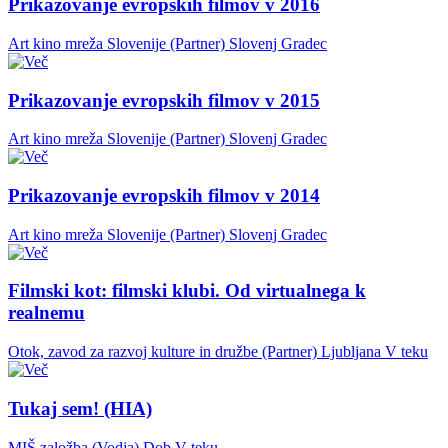
Prikazovanje evropskih filmov v 2016
Art kino mreža Slovenije (Partner)
Slovenj Gradec
Prikazovanje evropskih filmov v 2015
Art kino mreža Slovenije (Partner)
Slovenj Gradec
Prikazovanje evropskih filmov v 2014
Art kino mreža Slovenije (Partner)
Slovenj Gradec
Filmski kot: filmski klubi. Od virtualnega k
realnemu
Otok, zavod za razvoj kulture in družbe (Partner)
Ljubljana
V teku
Tukaj sem! (HIA)
MIŠ založba (Vodja)
Dob
V teku