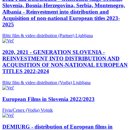
Slovenia, Bosnia-Herzegovina, Serbia, Montenegro,
Albania - Reinvestment into distribution and
Acquisition of non-national European titles 2023-
2025
Blitz film & video distribution (Partner)
Ljubljana
2020, 2021 - GENERATION SLOVENIA -
REINVESTMENT INTO DISTRIBUTION AND
ACQUISITION OF NON-NATIONAL EUROPEAN
TITLES 2022-2024
Blitz film & video distribution (Vodja)
Ljubljana
European Films in Slovenia 2022/2023
Fivia/Cenex (Vodja)
Vojnik
DEMIURG - distribution of European films in