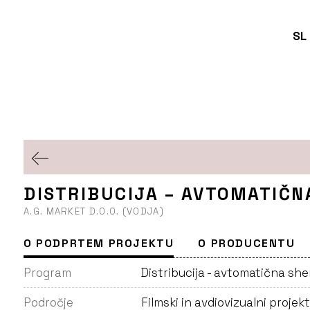
SL
DISTRIBUCIJA – AVTOMATIČN
A.G. MARKET D.O.O. (VODJA)
O PODPRTEM PROJEKTU
O PRODUCENTU
Program
Distribucija - avtomatična sh
Področje
Filmski in avdiovizualni projekt