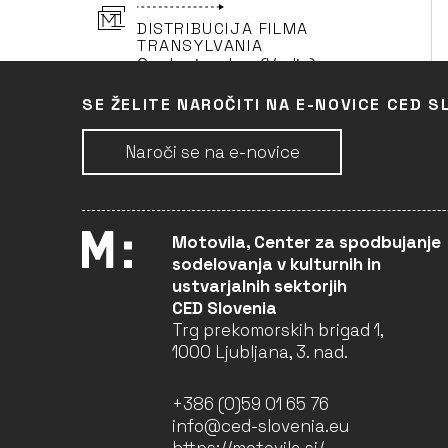
DISTRIBUCIJA FILMA
TRANSYLVANIA
Cankarjev dom (Vodja)
LJUBLJANA
SE ŽELITE NAROČITI NA E-NOVICE CED S
Naroči se na e-novice
DISTRIBUCIJA -
AVTOMATIČNA
DISTRIBUCIJA V 2006
Cinemania Group, družba
za filmsko tehnologijo, d.o.o.
Motovila, Center za spodbujanje
(Vodja)
sodelovanja v kulturnih in
LJUBLJANA
ustvarjalnih sektorjih
CED Slovenia
Trg prekomorskih brigad 1,
DISTRIBUCIJA FILMA
1000 Ljubljana, 3. nad.
EFTER BRYLLUPPET
Cinemania Group, družba
+386 (0)59 01 65 76
za filmsko tehnologijo, d.o.o.
info@ced-slovenia.eu
(Vodja)