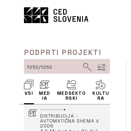
Preskoči
to
MOBILE LAB FOR THEATRE
vsebine
AND COMMUNICATION
Exodos, festival sodobnih
odrskih umetnosti
(Partner)
PODPRTI PROJEKTI
IMMEDIATE - IMMERSIVE
MEDIA DANCE
INTEGRATING IN
1252/1252
TELEMATIC
ENVIRONMENTS
Zavod Projekt Atol
(Partner)
VSI
MED
MEDSEKTO
KULTU
LJUBLJANA
IA
RSKI
RA
DISTRIBUCIJA -
AVTOMATIČNA SHEMA V
2006