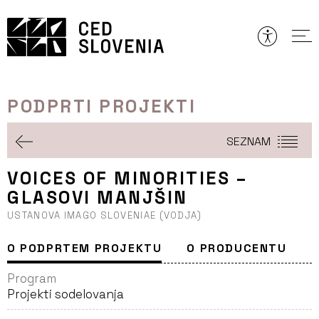
Preskoči
to
vsebine
PODPRTI PROJEKTI
SEZNAM
VOICES OF MINORITIES –
GLASOVI MANJŠIN
USTANOVA IMAGO SLOVENIAE (VODJA)
O PODPRTEM PROJEKTU
O PRODUCENTU
Program
Projekti sodelovanja