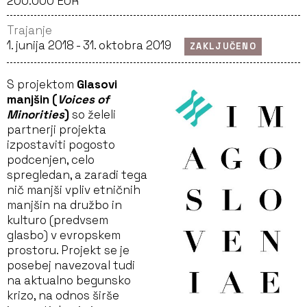
200.000 EUR
Trajanje
1. junija 2018 - 31. oktobra 2019
ZAKLJUČENO
S projektom
Glasovi
manjšin (
Voices of
Minorities
)
so želeli
partnerji projekta
izpostaviti pogosto
podcenjen, celo
spregledan, a zaradi tega
nič manjši vpliv etničnih
manjšin na družbo in
kulturo (predvsem
glasbo) v evropskem
prostoru. Projekt se je
posebej navezoval tudi
na aktualno begunsko
krizo, na odnos širše