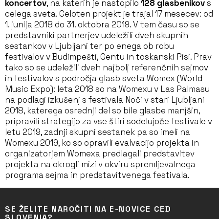
koncertov
, na katerih je nastopilo
128 glasbenikov
s
celega sveta. Celoten projekt je trajal 17 mesecev: od
1. junija 2018 do 31. oktobra 2019. V tem času so se
predstavniki partnerjev udeležili dveh skupnih
sestankov v Ljubljani ter po enega ob robu
festivalov v Budimpešti, Gentu in toskanski Pisi. Prav
tako so se udeležili dveh najbolj referenčnih sejmov
in festivalov s področja glasb sveta Womex (World
Music Expo): leta 2018 so na Womexu v Las Palmasu
na podlagi izkušenj s festivala Noči v stari Ljubljani
2018, katerega osrednji del so bile glasbe manjšin,
pripravili strategijo za vse štiri sodelujoče festivale v
letu 2019, zadnji skupni sestanek pa so imeli na
Womexu 2019, ko so opravili evalvacijo projekta in
organizatorjem Womexa predlagali predstavitev
projekta na okrogli mizi v okviru spremljevalnega
programa sejma in predstavitvenega festivala.
SE ŽELITE NAROČITI NA E-NOVICE CED
SLOVENIA?