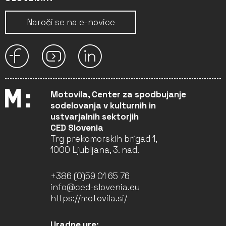
Naroči se na e-novice
Motovila, Center za spodbujanje
sodelovanja v kulturnih in
ustvarjalnih sektorjih
CED Slovenia
Trg prekomorskih brigad 1,
1000 Ljubljana, 3. nad.
+386 (0)59 01 65 76
info@ced-slovenia.eu
https://motovila.si/
Uradne ure: