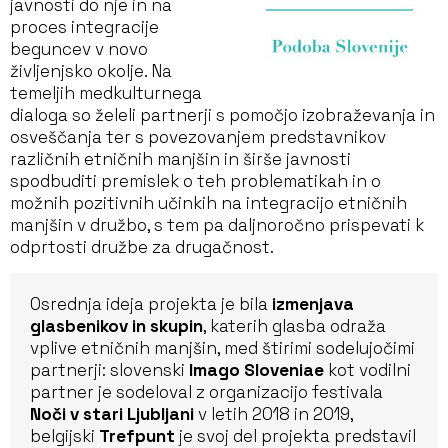
javnosti do nje in na
proces integracije
beguncev v novo
življenjsko okolje. Na
temeljih medkulturnega
dialoga so želeli partnerji s pomočjo izobraževanja in
osveščanja ter s povezovanjem predstavnikov
različnih etničnih manjšin in širše javnosti
spodbuditi premislek o teh problematikah in o
možnih pozitivnih učinkih na integracijo etničnih
manjšin v družbo, s tem pa daljnoročno prispevati k
odprtosti družbe za drugačnost.
Osrednja ideja projekta je bila
izmenjava
glasbenikov in skupin
, katerih glasba odraža
vplive etničnih manjšin, med štirimi sodelujočimi
partnerji: slovenski
Imago Sloveniae
kot vodilni
partner je sodeloval z organizacijo festivala
Noči v stari Ljubljani
v letih 2018 in 2019,
belgijski
Trefpunt
je svoj del projekta predstavil