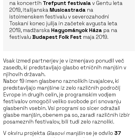
na koncertih
Trefpunt festivala
v Gentu leta
2019, italijanska
Musicastrada
na
istoimenskem festivalu v severozahodni
Toskani konec julija in začetek avgusta leta
2019, madžarska
Hagyományok Háza
pa na
festivalu
Budapest Folk Fest
maja 2019.
Vsak izmed partnerjev je v izmenjavo ponudil več
zasedb, ki predstavljajo glasbo etničnih manjšin v
njihovih državah.
Nabor 19 imen glasbeno raznolikih izvajalcev, ki
predstavljajo manjšine iz zelo različnih področij
Evrope in drugih celin, je programskim vodjem
festivalov omogočil veliko svobode pri snovanju
glasbenih vsebin. Vsi programi so sicer odražali
glasbe manjšin, obenem pa so, zaradi različnih izbir
posameznih festivalov, bili tudi zelo raznoliki.
V okviru projekta
Glasovi manjšin
se je odvilo
37