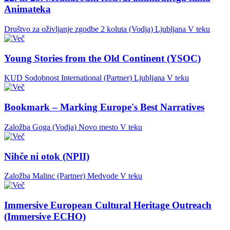
Animateka
Društvo za oživljanje zgodbe 2 koluta (Vodja)
Ljubljana
V teku
Young Stories from the Old Continent (YSOC)
KUD Sodobnost International (Partner)
Ljubljana
V teku
Bookmark – Marking Europe's Best Narratives
Založba Goga (Vodja)
Novo mesto
V teku
Nihče ni otok (NPII)
Založba Malinc (Partner)
Medvode
V teku
Immersive European Cultural Heritage Outreach
(Immersive ECHO)