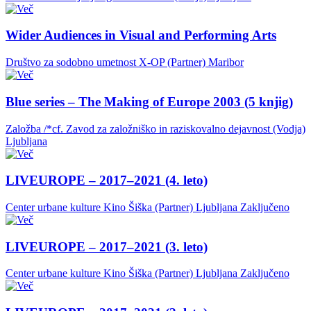
Wider Audiences in Visual and Performing Arts
Društvo za sodobno umetnost X-OP (Partner)
Maribor
Blue series – The Making of Europe 2003 (5 knjig)
Založba /*cf. Zavod za založniško in raziskovalno dejavnost (Vodja)
Ljubljana
LIVEUROPE – 2017–2021 (4. leto)
Center urbane kulture Kino Šiška (Partner)
Ljubljana
Zaključeno
LIVEUROPE – 2017–2021 (3. leto)
Center urbane kulture Kino Šiška (Partner)
Ljubljana
Zaključeno