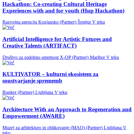
Hackathon: Co-creating Cultural Heritage
Experiences with and for youth (Hup Hackathon)
Razvojna agencija Kozjansko (Partner)
Šentjur
V teku
Artificial Intelligence for Artistic Futures and
Creative Talents (ARTIFACT)
Društvo za sodobno umetnost X-OP (Partner)
Maribor
V teku
KULTIVATOR – kulturni ekosistem za
soustvarjanje sprememb
Bunker (Partner)
Ljubljana
V teku
Architecture With an Approach to Regeneration and
Empowerment (AWARE)
Muzej za arhitekturo in oblikovanje (MAO) (Partner)
Ljubljana
V
teku