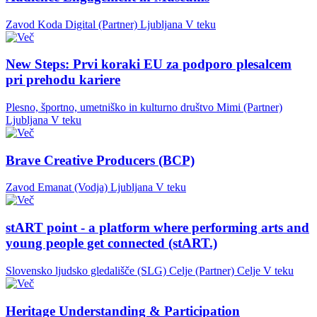
Zavod Koda Digital (Partner)
Ljubljana
V teku
New Steps: Prvi koraki EU za podporo plesalcem
pri prehodu kariere
Plesno, športno, umetniško in kulturno društvo Mimi (Partner)
Ljubljana
V teku
Brave Creative Producers (BCP)
Zavod Emanat (Vodja)
Ljubljana
V teku
stART point - a platform where performing arts and
young people get connected (stART.)
Slovensko ljudsko gledališče (SLG) Celje (Partner)
Celje
V teku
Heritage Understanding & Participation