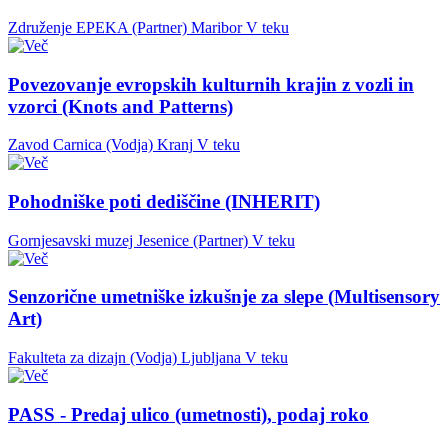
Združenje EPEKA (Partner)
Maribor
V teku
Povezovanje evropskih kulturnih krajin z vozli in
vzorci (Knots and Patterns)
Zavod Carnica (Vodja)
Kranj
V teku
Pohodniške poti dediščine (INHERIT)
Gornjesavski muzej Jesenice (Partner)
V teku
Senzorične umetniške izkušnje za slepe (Multisensory
Art)
Fakulteta za dizajn (Vodja)
Ljubljana
V teku
PASS - Predaj ulico (umetnosti), podaj roko