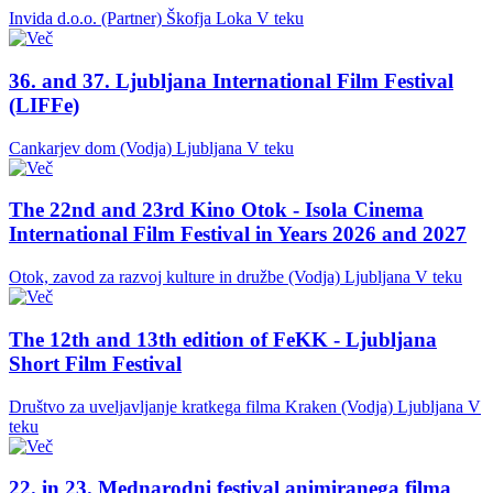
Invida d.o.o. (Partner)
Škofja Loka
V teku
36. and 37. Ljubljana International Film Festival
(LIFFe)
Cankarjev dom (Vodja)
Ljubljana
V teku
The 22nd and 23rd Kino Otok - Isola Cinema
International Film Festival in Years 2026 and 2027
Otok, zavod za razvoj kulture in družbe (Vodja)
Ljubljana
V teku
The 12th and 13th edition of FeKK - Ljubljana
Short Film Festival
Društvo za uveljavljanje kratkega filma Kraken (Vodja)
Ljubljana
V
teku
22. in 23. Mednarodni festival animiranega filma