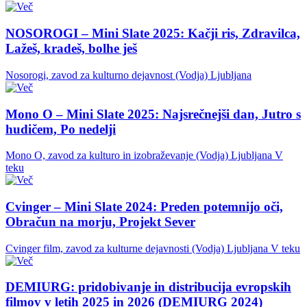
NOSOROGI – Mini Slate 2025: Kačji ris, Zdravilca,
Lažeš, kradeš, bolhe ješ
Nosorogi, zavod za kulturno dejavnost (Vodja)
Ljubljana
Mono O – Mini Slate 2025: Najsrečnejši dan, Jutro s
hudičem, Po nedelji
Mono O, zavod za kulturo in izobraževanje (Vodja)
Ljubljana
V
teku
Cvinger – Mini Slate 2024: Preden potemnijo oči,
Obračun na morju, Projekt Sever
Cvinger film, zavod za kulturne dejavnosti (Vodja)
Ljubljana
V teku
DEMIURG: pridobivanje in distribucija evropskih
filmov v letih 2025 in 2026 (DEMIURG 2024)