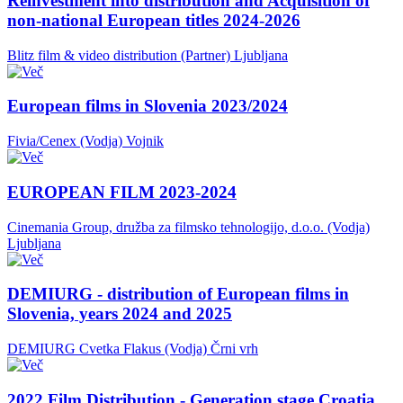
Reinvestment into distribution and Acquisition of
non-national European titles 2024-2026
Blitz film & video distribution (Partner)
Ljubljana
European films in Slovenia 2023/2024
Fivia/Cenex (Vodja)
Vojnik
EUROPEAN FILM 2023-2024
Cinemania Group, družba za filmsko tehnologijo, d.o.o. (Vodja)
Ljubljana
DEMIURG - distribution of European films in
Slovenia, years 2024 and 2025
DEMIURG Cvetka Flakus (Vodja)
Črni vrh
2022 Film Distribution - Generation stage Croatia,