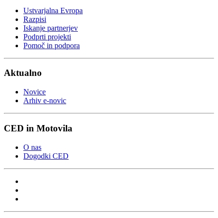
Ustvarjalna Evropa
Razpisi
Iskanje partnerjev
Podprti projekti
Pomoč in podpora
Aktualno
Novice
Arhiv e-novic
CED in Motovila
O nas
Dogodki CED