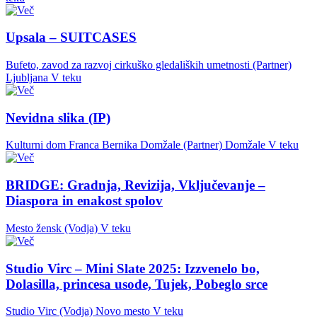
Upsala – SUITCASES
Bufeto, zavod za razvoj cirkuško gledaliških umetnosti (Partner)
Ljubljana
V teku
Nevidna slika (IP)
Kulturni dom Franca Bernika Domžale (Partner)
Domžale
V teku
BRIDGE: Gradnja, Revizija, Vključevanje –
Diaspora in enakost spolov
Mesto žensk (Vodja)
V teku
Studio Virc – Mini Slate 2025: Izzvenelo bo,
Dolasilla, princesa usode, Tujek, Pobeglo srce
Studio Virc (Vodja)
Novo mesto
V teku