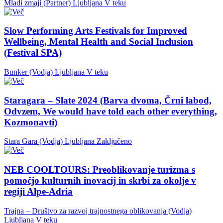
Mladi zmaji (Partner)
Ljubljana
V teku
Slow Performing Arts Festivals for Improved
Wellbeing, Mental Health and Social Inclusion
(Festival SPA)
Bunker (Vodja)
Ljubljana
V teku
Staragara – Slate 2024 (Barva dvoma, Črni labod,
Odvzem, We would have told each other everything,
Kozmonavti)
Stara Gara (Vodja)
Ljubljana
Zaključeno
NEB COOLTOURS: Preoblikovanje turizma s
pomočjo kulturnih inovacij in skrbi za okolje v
regiji Alpe-Adria
Trajna – Društvo za razvoj trajnostnega oblikovanja (Vodja)
Ljubljana
V teku