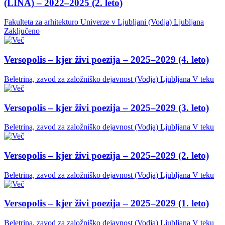
(LINA) – 2022–2025 (2. leto)
Fakulteta za arhitekturo Univerze v Ljubljani (Vodja)
Ljubljana
Zaključeno
Versopolis – kjer živi poezija – 2025–2029 (4. leto)
Beletrina, zavod za založniško dejavnost (Vodja)
Ljubljana
V teku
Versopolis – kjer živi poezija – 2025–2029 (3. leto)
Beletrina, zavod za založniško dejavnost (Vodja)
Ljubljana
V teku
Versopolis – kjer živi poezija – 2025–2029 (2. leto)
Beletrina, zavod za založniško dejavnost (Vodja)
Ljubljana
V teku
Versopolis – kjer živi poezija – 2025–2029 (1. leto)
Beletrina, zavod za založniško dejavnost (Vodja)
Ljubljana
V teku