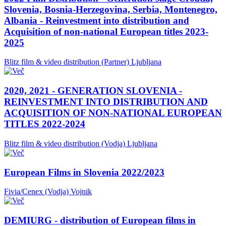
Slovenia, Bosnia-Herzegovina, Serbia, Montenegro,
Albania - Reinvestment into distribution and
Acquisition of non-national European titles 2023-
2025
Blitz film & video distribution (Partner)
Ljubljana
2020, 2021 - GENERATION SLOVENIA -
REINVESTMENT INTO DISTRIBUTION AND
ACQUISITION OF NON-NATIONAL EUROPEAN
TITLES 2022-2024
Blitz film & video distribution (Vodja)
Ljubljana
European Films in Slovenia 2022/2023
Fivia/Cenex (Vodja)
Vojnik
DEMIURG - distribution of European films in