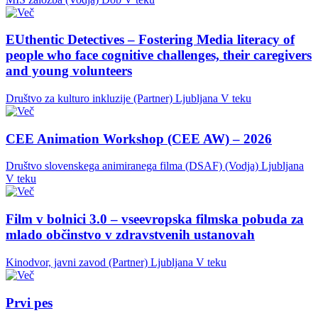
EUthentic Detectives – Fostering Media literacy of
people who face cognitive challenges, their caregivers
and young volunteers
Društvo za kulturo inkluzije (Partner)
Ljubljana
V teku
CEE Animation Workshop (CEE AW) – 2026
Društvo slovenskega animiranega filma (DSAF) (Vodja)
Ljubljana
V teku
Film v bolnici 3.0 – vseevropska filmska pobuda za
mlado občinstvo v zdravstvenih ustanovah
Kinodvor, javni zavod (Partner)
Ljubljana
V teku
Prvi pes