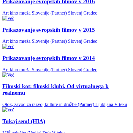
Prikazovanje evropskih filmov v 2016
Art kino mreža Slovenije (Partner)
Slovenj Gradec
Prikazovanje evropskih filmov v 2015
Art kino mreža Slovenije (Partner)
Slovenj Gradec
Prikazovanje evropskih filmov v 2014
Art kino mreža Slovenije (Partner)
Slovenj Gradec
Filmski kot: filmski klubi. Od virtualnega k
realnemu
Otok, zavod za razvoj kulture in družbe (Partner)
Ljubljana
V teku
Tukaj sem! (HIA)
MIŠ založba (Vodja)
Dob
V teku