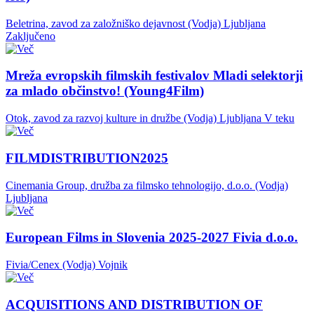
Beletrina, zavod za založniško dejavnost (Vodja)
Ljubljana
Zaključeno
Mreža evropskih filmskih festivalov Mladi selektorji
za mlado občinstvo! (Young4Film)
Otok, zavod za razvoj kulture in družbe (Vodja)
Ljubljana
V teku
FILMDISTRIBUTION2025
Cinemania Group, družba za filmsko tehnologijo, d.o.o. (Vodja)
Ljubljana
European Films in Slovenia 2025-2027 Fivia d.o.o.
Fivia/Cenex (Vodja)
Vojnik
ACQUISITIONS AND DISTRIBUTION OF