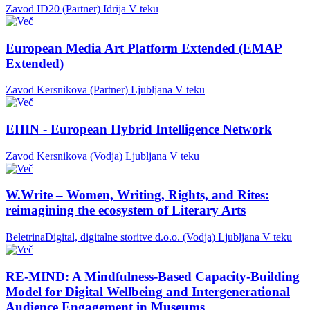
Zavod ID20 (Partner)
Idrija
V teku
European Media Art Platform Extended (EMAP
Extended)
Zavod Kersnikova (Partner)
Ljubljana
V teku
EHIN - European Hybrid Intelligence Network
Zavod Kersnikova (Vodja)
Ljubljana
V teku
W.Write – Women, Writing, Rights, and Rites:
reimagining the ecosystem of Literary Arts
BeletrinaDigital, digitalne storitve d.o.o. (Vodja)
Ljubljana
V teku
RE-MIND: A Mindfulness-Based Capacity-Building
Model for Digital Wellbeing and Intergenerational
Audience Engagement in Museums