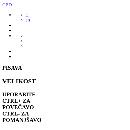
Preskoči
CED
to
sl
vsebine
en
PISAVA
VELIKOST
UPORABITE
CTRL+
ZA
POVEČAVO
CTRL-
ZA
POMANJŠAVO