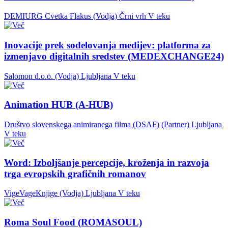
DEMIURG Cvetka Flakus (Vodja)
Črni vrh
V teku
Inovacije prek sodelovanja medijev: platforma za
izmenjavo digitalnih sredstev (MEDEXCHANGE24)
Salomon d.o.o. (Vodja)
Ljubljana
V teku
Animation HUB (A-HUB)
Društvo slovenskega animiranega filma (DSAF) (Partner)
Ljubljana
V teku
Word: Izboljšanje percepcije, kroženja in razvoja
trga evropskih grafičnih romanov
VigeVageKnjige (Vodja)
Ljubljana
V teku
Roma Soul Food (ROMASOUL)