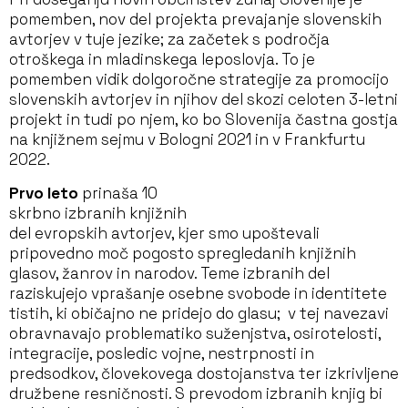
pomemben, nov del projekta prevajanje slovenskih
avtorjev v tuje jezike; za začetek s področja
otroškega in mladinskega leposlovja. To je
pomemben vidik dolgoročne strategije za promocijo
slovenskih avtorjev in njihov del skozi celoten 3-letni
projekt in tudi po njem, ko bo Slovenija častna gostja
na knjižnem sejmu v Bologni 2021 in v Frankfurtu
2022.
Prvo leto
prinaša 10
skrbno izbranih knjižnih
del evropskih avtorjev, kjer smo upoštevali
pripovedno moč pogosto spregledanih knjižnih
glasov, žanrov in narodov. Teme izbranih del
raziskujejo vprašanje osebne svobode in identitete
tistih, ki običajno ne pridejo do glasu; v tej navezavi
obravnavajo problematiko suženjstva, osirotelosti,
integracije, posledic vojne, nestrpnosti in
predsodkov, človekovega dostojanstva ter izkrivljene
družbene resničnosti. S prevodom izbranih knjig bi