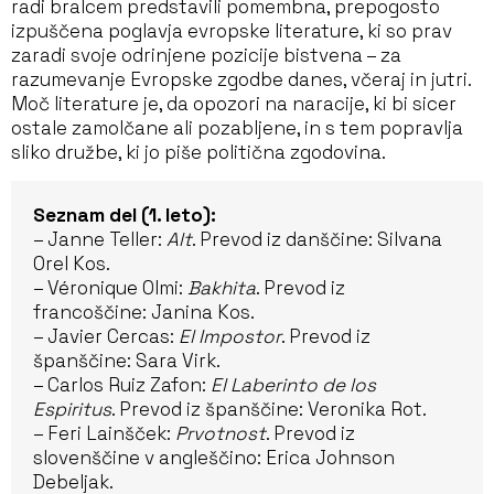
radi bralcem predstavili pomembna, prepogosto
izpuščena poglavja evropske literature, ki so prav
zaradi svoje odrinjene pozicije bistvena – za
razumevanje Evropske zgodbe danes, včeraj in jutri.
Moč literature je, da opozori na naracije, ki bi sicer
ostale zamolčane ali pozabljene, in s tem popravlja
sliko družbe, ki jo piše politična zgodovina.
Seznam del (1. leto):
– Janne Teller:
Alt
. Prevod iz danščine: Silvana
Orel Kos.
– Véronique Olmi:
Bakhita
. Prevod iz
francoščine: Janina Kos.
– Javier Cercas:
El Impostor
. Prevod iz
španščine: Sara Virk.
– Carlos Ruiz Zafon:
El Laberinto de los
Espiritus
. Prevod iz španščine: Veronika Rot.
– Feri Lainšček:
Prvotnost
. Prevod iz
slovenščine v angleščino: Erica Johnson
Debeljak.