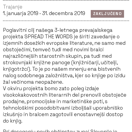
Trajanje
1. januarja 2019 - 31. decembra 2019
ZAKLJUČENO
Poglavitni cilj našega 3-letnega prevajalskega
projekta SPREAD THE WORDS je širiti zavedanje o
izjemnih dosežkih evropske literature, ne samo med
obstoječimi, temveč tudi med novimi bralci
najrazličnejših starostnih skupin, pa tudi med
strokovnjaki knjižne panoge (knjižničarji, učitelji,
knjigotržci). To je po našem mnenju ena bistvenih
nalog sodobnega založništva, kjer so knjige po izidu
žal večinoma neopažene.
V okviru projekta bomo zato poleg izdaje
visokokakovostnih literarnih del prenovili obstoječe
prodajne, promocijske in marketinške poti, s
tehnološkimi posodobitvami izboljšali uporabniško
izkušnjo in bralcem zagotovili enostavnejši dostop
do knjig.
Pri doseganju novih občinstev zunaj Slovenije je