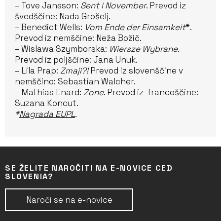
– Tove Jansson:
Sent i November
. Prevod iz
švedščine: Nada Grošelj.
– Benedict Wells:
Vom Ende der Einsamkeit
*.
Prevod iz nemščine: Neža Božič.
– Wislawa Szymborska:
Wiersze Wybrane
.
Prevod iz poljščine: Jana Unuk.
– Lila Prap:
Zmaji?!
Prevod iz slovenščine v
nemščino: Sebastian Walcher.
– Mathias Enard:
Zone
. Prevod iz francoščine:
Suzana Koncut.
*
Nagrada EUPL
.
SE ŽELITE NAROČITI NA E-NOVICE CED
SLOVENIA?
Naroči se na e-novice