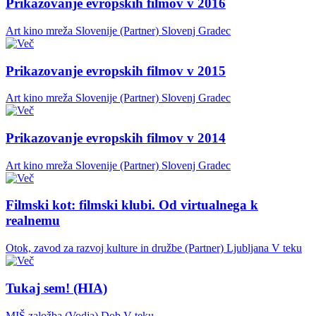
Prikazovanje evropskih filmov v 2016
Art kino mreža Slovenije (Partner)
Slovenj Gradec
Prikazovanje evropskih filmov v 2015
Art kino mreža Slovenije (Partner)
Slovenj Gradec
Prikazovanje evropskih filmov v 2014
Art kino mreža Slovenije (Partner)
Slovenj Gradec
Filmski kot: filmski klubi. Od virtualnega k
realnemu
Otok, zavod za razvoj kulture in družbe (Partner)
Ljubljana
V teku
Tukaj sem! (HIA)
MIŠ založba (Vodja)
Dob
V teku