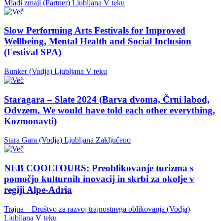
Mladi zmaji (Partner)
Ljubljana
V teku
Slow Performing Arts Festivals for Improved
Wellbeing, Mental Health and Social Inclusion
(Festival SPA)
Bunker (Vodja)
Ljubljana
V teku
Staragara – Slate 2024 (Barva dvoma, Črni labod,
Odvzem, We would have told each other everything,
Kozmonavti)
Stara Gara (Vodja)
Ljubljana
Zaključeno
NEB COOLTOURS: Preoblikovanje turizma s
pomočjo kulturnih inovacij in skrbi za okolje v
regiji Alpe-Adria
Trajna – Društvo za razvoj trajnostnega oblikovanja (Vodja)
Ljubljana
V teku