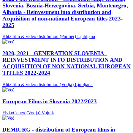
Slovenia, Bosnia-Herzegovina, Serbia, Montenegro,
Albania - Reinvestment into distribution and
Acquisition of non-national European titles 2023-
2025
Blitz film & video distribution (Partner)
Ljubljana
2020, 2021 - GENERATION SLOVENIA -
REINVESTMENT INTO DISTRIBUTION AND
ACQUISITION OF NON-NATIONAL EUROPEAN
TITLES 2022-2024
Blitz film & video distribution (Vodja)
Ljubljana
European Films in Slovenia 2022/2023
Fivia/Cenex (Vodja)
Vojnik
DEMIURG - distribution of European films in