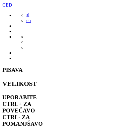
Preskoči
CED
to
sl
vsebine
en
PISAVA
VELIKOST
UPORABITE
CTRL+
ZA
POVEČAVO
CTRL-
ZA
POMANJŠAVO