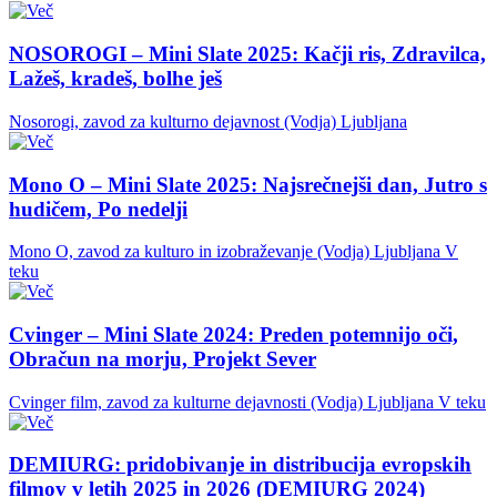
NOSOROGI – Mini Slate 2025: Kačji ris, Zdravilca,
Lažeš, kradeš, bolhe ješ
Nosorogi, zavod za kulturno dejavnost (Vodja)
Ljubljana
Mono O – Mini Slate 2025: Najsrečnejši dan, Jutro s
hudičem, Po nedelji
Mono O, zavod za kulturo in izobraževanje (Vodja)
Ljubljana
V
teku
Cvinger – Mini Slate 2024: Preden potemnijo oči,
Obračun na morju, Projekt Sever
Cvinger film, zavod za kulturne dejavnosti (Vodja)
Ljubljana
V teku
DEMIURG: pridobivanje in distribucija evropskih
filmov v letih 2025 in 2026 (DEMIURG 2024)