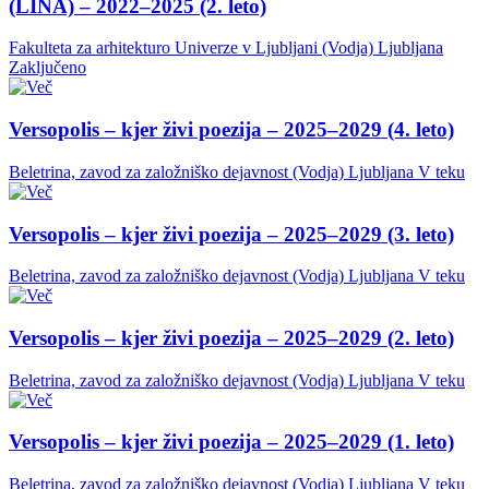
(LINA) – 2022–2025 (2. leto)
Fakulteta za arhitekturo Univerze v Ljubljani (Vodja)
Ljubljana
Zaključeno
Versopolis – kjer živi poezija – 2025–2029 (4. leto)
Beletrina, zavod za založniško dejavnost (Vodja)
Ljubljana
V teku
Versopolis – kjer živi poezija – 2025–2029 (3. leto)
Beletrina, zavod za založniško dejavnost (Vodja)
Ljubljana
V teku
Versopolis – kjer živi poezija – 2025–2029 (2. leto)
Beletrina, zavod za založniško dejavnost (Vodja)
Ljubljana
V teku
Versopolis – kjer živi poezija – 2025–2029 (1. leto)
Beletrina, zavod za založniško dejavnost (Vodja)
Ljubljana
V teku