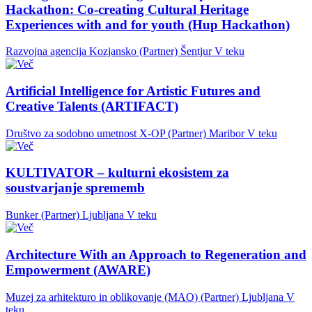
Hackathon: Co-creating Cultural Heritage
Experiences with and for youth (Hup Hackathon)
Razvojna agencija Kozjansko (Partner)
Šentjur
V teku
Artificial Intelligence for Artistic Futures and
Creative Talents (ARTIFACT)
Društvo za sodobno umetnost X-OP (Partner)
Maribor
V teku
KULTIVATOR – kulturni ekosistem za
soustvarjanje sprememb
Bunker (Partner)
Ljubljana
V teku
Architecture With an Approach to Regeneration and
Empowerment (AWARE)
Muzej za arhitekturo in oblikovanje (MAO) (Partner)
Ljubljana
V
teku