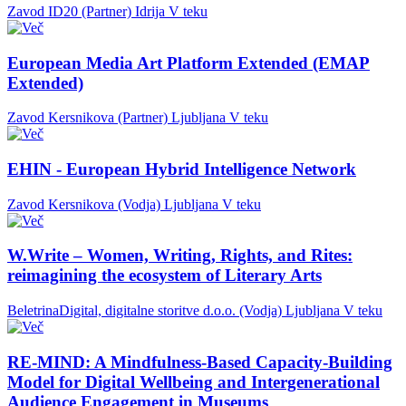
Zavod ID20 (Partner)
Idrija
V teku
European Media Art Platform Extended (EMAP
Extended)
Zavod Kersnikova (Partner)
Ljubljana
V teku
EHIN - European Hybrid Intelligence Network
Zavod Kersnikova (Vodja)
Ljubljana
V teku
W.Write – Women, Writing, Rights, and Rites:
reimagining the ecosystem of Literary Arts
BeletrinaDigital, digitalne storitve d.o.o. (Vodja)
Ljubljana
V teku
RE-MIND: A Mindfulness-Based Capacity-Building
Model for Digital Wellbeing and Intergenerational
Audience Engagement in Museums