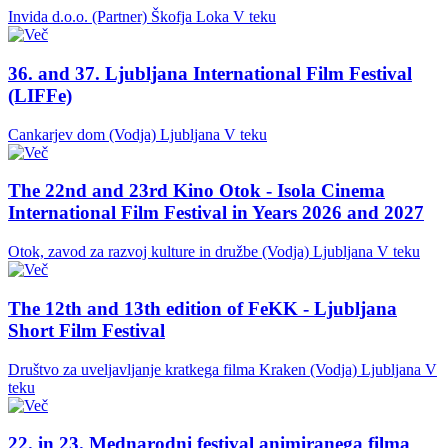
Invida d.o.o. (Partner)
Škofja Loka
V teku
36. and 37. Ljubljana International Film Festival
(LIFFe)
Cankarjev dom (Vodja)
Ljubljana
V teku
The 22nd and 23rd Kino Otok - Isola Cinema
International Film Festival in Years 2026 and 2027
Otok, zavod za razvoj kulture in družbe (Vodja)
Ljubljana
V teku
The 12th and 13th edition of FeKK - Ljubljana
Short Film Festival
Društvo za uveljavljanje kratkega filma Kraken (Vodja)
Ljubljana
V
teku
22. in 23. Mednarodni festival animiranega filma