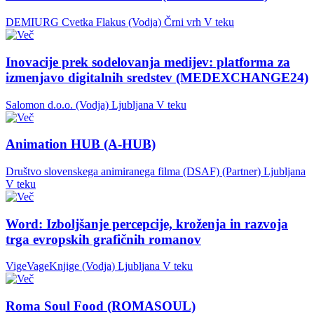
DEMIURG Cvetka Flakus (Vodja)
Črni vrh
V teku
Inovacije prek sodelovanja medijev: platforma za
izmenjavo digitalnih sredstev (MEDEXCHANGE24)
Salomon d.o.o. (Vodja)
Ljubljana
V teku
Animation HUB (A-HUB)
Društvo slovenskega animiranega filma (DSAF) (Partner)
Ljubljana
V teku
Word: Izboljšanje percepcije, kroženja in razvoja
trga evropskih grafičnih romanov
VigeVageKnjige (Vodja)
Ljubljana
V teku
Roma Soul Food (ROMASOUL)