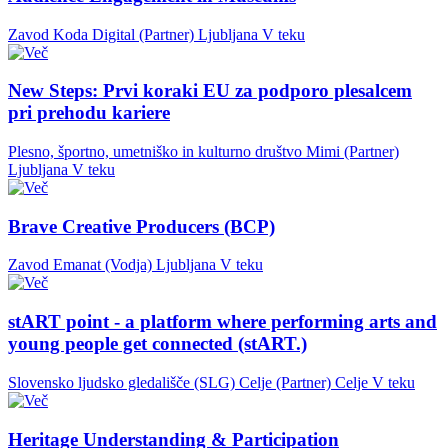
Zavod Koda Digital (Partner)
Ljubljana
V teku
New Steps: Prvi koraki EU za podporo plesalcem
pri prehodu kariere
Plesno, športno, umetniško in kulturno društvo Mimi (Partner)
Ljubljana
V teku
Brave Creative Producers (BCP)
Zavod Emanat (Vodja)
Ljubljana
V teku
stART point - a platform where performing arts and
young people get connected (stART.)
Slovensko ljudsko gledališče (SLG) Celje (Partner)
Celje
V teku
Heritage Understanding & Participation