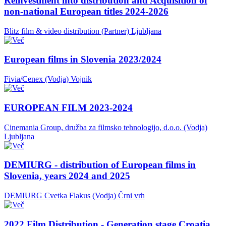
Reinvestment into distribution and Acquisition of
non-national European titles 2024-2026
Blitz film & video distribution (Partner)
Ljubljana
European films in Slovenia 2023/2024
Fivia/Cenex (Vodja)
Vojnik
EUROPEAN FILM 2023-2024
Cinemania Group, družba za filmsko tehnologijo, d.o.o. (Vodja)
Ljubljana
DEMIURG - distribution of European films in
Slovenia, years 2024 and 2025
DEMIURG Cvetka Flakus (Vodja)
Črni vrh
2022 Film Distribution - Generation stage Croatia,