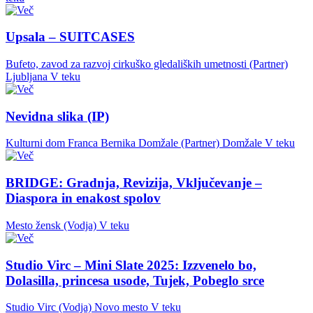
Upsala – SUITCASES
Bufeto, zavod za razvoj cirkuško gledaliških umetnosti (Partner)
Ljubljana
V teku
Nevidna slika (IP)
Kulturni dom Franca Bernika Domžale (Partner)
Domžale
V teku
BRIDGE: Gradnja, Revizija, Vključevanje –
Diaspora in enakost spolov
Mesto žensk (Vodja)
V teku
Studio Virc – Mini Slate 2025: Izzvenelo bo,
Dolasilla, princesa usode, Tujek, Pobeglo srce
Studio Virc (Vodja)
Novo mesto
V teku