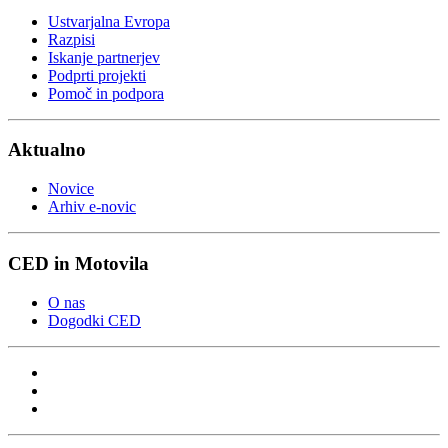
Ustvarjalna Evropa
Razpisi
Iskanje partnerjev
Podprti projekti
Pomoč in podpora
Aktualno
Novice
Arhiv e-novic
CED in Motovila
O nas
Dogodki CED