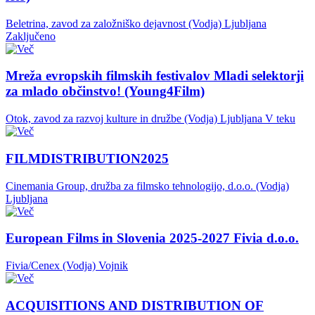
Beletrina, zavod za založniško dejavnost (Vodja)
Ljubljana
Zaključeno
Mreža evropskih filmskih festivalov Mladi selektorji
za mlado občinstvo! (Young4Film)
Otok, zavod za razvoj kulture in družbe (Vodja)
Ljubljana
V teku
FILMDISTRIBUTION2025
Cinemania Group, družba za filmsko tehnologijo, d.o.o. (Vodja)
Ljubljana
European Films in Slovenia 2025-2027 Fivia d.o.o.
Fivia/Cenex (Vodja)
Vojnik
ACQUISITIONS AND DISTRIBUTION OF