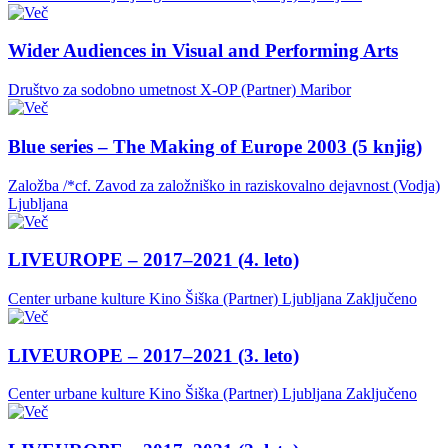
Wider Audiences in Visual and Performing Arts
Društvo za sodobno umetnost X-OP (Partner)
Maribor
Blue series – The Making of Europe 2003 (5 knjig)
Založba /*cf. Zavod za založniško in raziskovalno dejavnost (Vodja)
Ljubljana
LIVEUROPE – 2017–2021 (4. leto)
Center urbane kulture Kino Šiška (Partner)
Ljubljana
Zaključeno
LIVEUROPE – 2017–2021 (3. leto)
Center urbane kulture Kino Šiška (Partner)
Ljubljana
Zaključeno