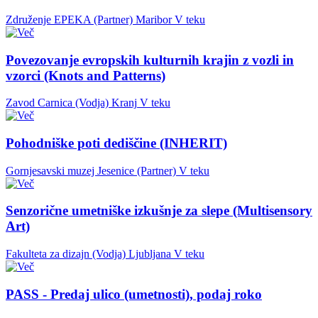
Združenje EPEKA (Partner)
Maribor
V teku
Povezovanje evropskih kulturnih krajin z vozli in
vzorci (Knots and Patterns)
Zavod Carnica (Vodja)
Kranj
V teku
Pohodniške poti dediščine (INHERIT)
Gornjesavski muzej Jesenice (Partner)
V teku
Senzorične umetniške izkušnje za slepe (Multisensory
Art)
Fakulteta za dizajn (Vodja)
Ljubljana
V teku
PASS - Predaj ulico (umetnosti), podaj roko