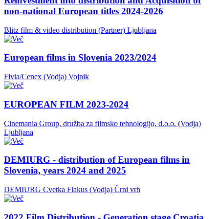
Reinvestment into distribution and Acquisition of
non-national European titles 2024-2026
Blitz film & video distribution (Partner)
Ljubljana
European films in Slovenia 2023/2024
Fivia/Cenex (Vodja)
Vojnik
EUROPEAN FILM 2023-2024
Cinemania Group, družba za filmsko tehnologijo, d.o.o. (Vodja)
Ljubljana
DEMIURG - distribution of European films in
Slovenia, years 2024 and 2025
DEMIURG Cvetka Flakus (Vodja)
Črni vrh
2022 Film Distribution - Generation stage Croatia,