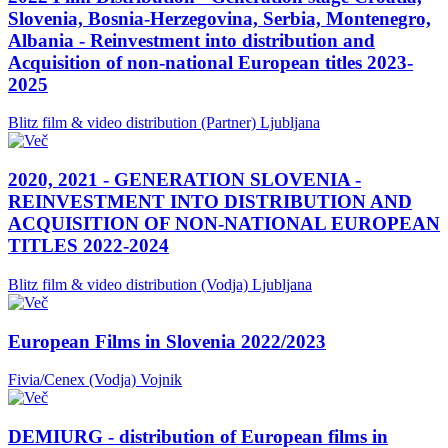
Slovenia, Bosnia-Herzegovina, Serbia, Montenegro,
Albania - Reinvestment into distribution and
Acquisition of non-national European titles 2023-
2025
Blitz film & video distribution (Partner)
Ljubljana
2020, 2021 - GENERATION SLOVENIA -
REINVESTMENT INTO DISTRIBUTION AND
ACQUISITION OF NON-NATIONAL EUROPEAN
TITLES 2022-2024
Blitz film & video distribution (Vodja)
Ljubljana
European Films in Slovenia 2022/2023
Fivia/Cenex (Vodja)
Vojnik
DEMIURG - distribution of European films in