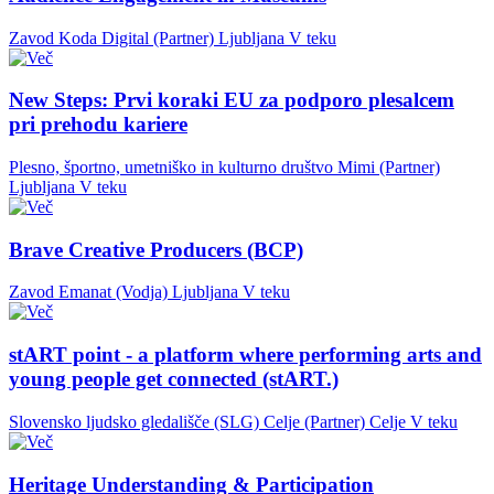
Zavod Koda Digital (Partner)
Ljubljana
V teku
New Steps: Prvi koraki EU za podporo plesalcem
pri prehodu kariere
Plesno, športno, umetniško in kulturno društvo Mimi (Partner)
Ljubljana
V teku
Brave Creative Producers (BCP)
Zavod Emanat (Vodja)
Ljubljana
V teku
stART point - a platform where performing arts and
young people get connected (stART.)
Slovensko ljudsko gledališče (SLG) Celje (Partner)
Celje
V teku
Heritage Understanding & Participation