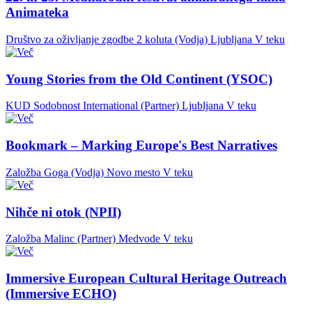
Animateka
Društvo za oživljanje zgodbe 2 koluta (Vodja)
Ljubljana
V teku
Young Stories from the Old Continent (YSOC)
KUD Sodobnost International (Partner)
Ljubljana
V teku
Bookmark – Marking Europe's Best Narratives
Založba Goga (Vodja)
Novo mesto
V teku
Nihče ni otok (NPII)
Založba Malinc (Partner)
Medvode
V teku
Immersive European Cultural Heritage Outreach
(Immersive ECHO)