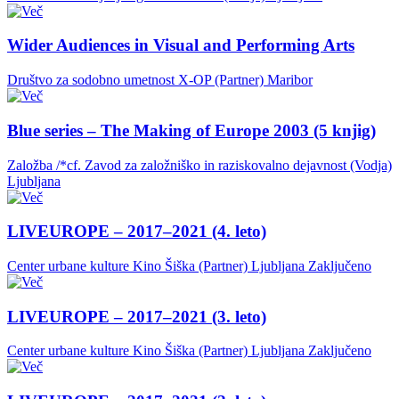
Wider Audiences in Visual and Performing Arts
Društvo za sodobno umetnost X-OP (Partner)
Maribor
Blue series – The Making of Europe 2003 (5 knjig)
Založba /*cf. Zavod za založniško in raziskovalno dejavnost (Vodja)
Ljubljana
LIVEUROPE – 2017–2021 (4. leto)
Center urbane kulture Kino Šiška (Partner)
Ljubljana
Zaključeno
LIVEUROPE – 2017–2021 (3. leto)
Center urbane kulture Kino Šiška (Partner)
Ljubljana
Zaključeno