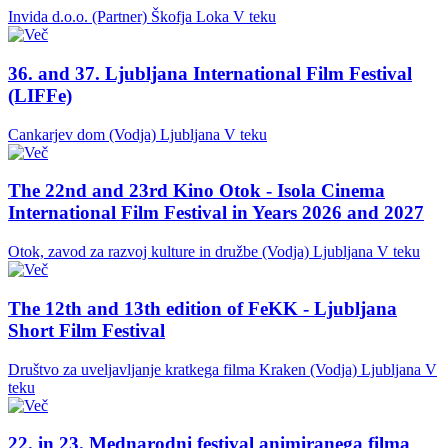
Invida d.o.o. (Partner)
Škofja Loka
V teku
36. and 37. Ljubljana International Film Festival
(LIFFe)
Cankarjev dom (Vodja)
Ljubljana
V teku
The 22nd and 23rd Kino Otok - Isola Cinema
International Film Festival in Years 2026 and 2027
Otok, zavod za razvoj kulture in družbe (Vodja)
Ljubljana
V teku
The 12th and 13th edition of FeKK - Ljubljana
Short Film Festival
Društvo za uveljavljanje kratkega filma Kraken (Vodja)
Ljubljana
V
teku
22. in 23. Mednarodni festival animiranega filma