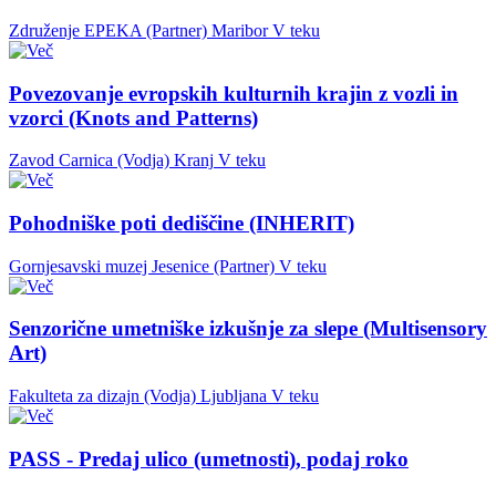
Združenje EPEKA (Partner)
Maribor
V teku
Povezovanje evropskih kulturnih krajin z vozli in
vzorci (Knots and Patterns)
Zavod Carnica (Vodja)
Kranj
V teku
Pohodniške poti dediščine (INHERIT)
Gornjesavski muzej Jesenice (Partner)
V teku
Senzorične umetniške izkušnje za slepe (Multisensory
Art)
Fakulteta za dizajn (Vodja)
Ljubljana
V teku
PASS - Predaj ulico (umetnosti), podaj roko