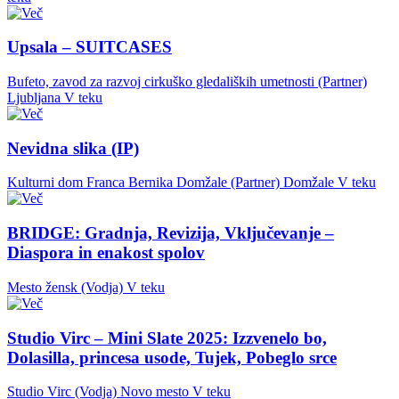
Upsala – SUITCASES
Bufeto, zavod za razvoj cirkuško gledaliških umetnosti (Partner)
Ljubljana
V teku
Nevidna slika (IP)
Kulturni dom Franca Bernika Domžale (Partner)
Domžale
V teku
BRIDGE: Gradnja, Revizija, Vključevanje –
Diaspora in enakost spolov
Mesto žensk (Vodja)
V teku
Studio Virc – Mini Slate 2025: Izzvenelo bo,
Dolasilla, princesa usode, Tujek, Pobeglo srce
Studio Virc (Vodja)
Novo mesto
V teku