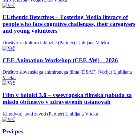
EUthentic Detectives – Fostering Media literacy of
people who face cognitive challenges, their caregivers
and young volunteers
Društvo za kulturo inkluzije (Partner)
Ljubljana
V teku
CEE Animation Workshop (CEE AW) – 2026
Društvo slovenskega animiranega filma (DSAF) (Vodja)
Ljubljana
V teku
Film v bolnici 3.0 – vseevropska filmska pobuda za
mlado občinstvo v zdravstvenih ustanovah
Kinodvor, javni zavod (Partner)
Ljubljana
V teku
Prvi pes