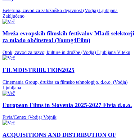
Beletrina, zavod za založniško dejavnost (Vodja)
Ljubljana
Zaključeno
Mreža evropskih filmskih festivalov Mladi selektorji
za mlado občinstvo! (Young4Film)
Otok, zavod za razvoj kulture in družbe (Vodja)
Ljubljana
V teku
FILMDISTRIBUTION2025
Cinemania Group, družba za filmsko tehnologijo, d.o.o. (Vodja)
Ljubljana
European Films in Slovenia 2025-2027 Fivia d.o.o.
Fivia/Cenex (Vodja)
Vojnik
ACQUISITIONS AND DISTRIBUTION OF