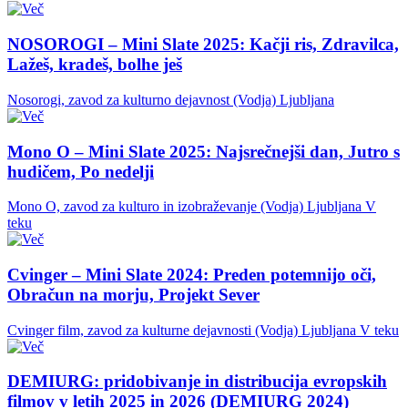
NOSOROGI – Mini Slate 2025: Kačji ris, Zdravilca,
Lažeš, kradeš, bolhe ješ
Nosorogi, zavod za kulturno dejavnost (Vodja)
Ljubljana
Mono O – Mini Slate 2025: Najsrečnejši dan, Jutro s
hudičem, Po nedelji
Mono O, zavod za kulturo in izobraževanje (Vodja)
Ljubljana
V
teku
Cvinger – Mini Slate 2024: Preden potemnijo oči,
Obračun na morju, Projekt Sever
Cvinger film, zavod za kulturne dejavnosti (Vodja)
Ljubljana
V teku
DEMIURG: pridobivanje in distribucija evropskih
filmov v letih 2025 in 2026 (DEMIURG 2024)