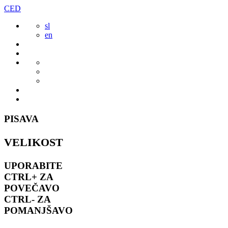
Preskoči
CED
to
sl
vsebine
en
PISAVA
VELIKOST
UPORABITE
CTRL+
ZA
POVEČAVO
CTRL-
ZA
POMANJŠAVO