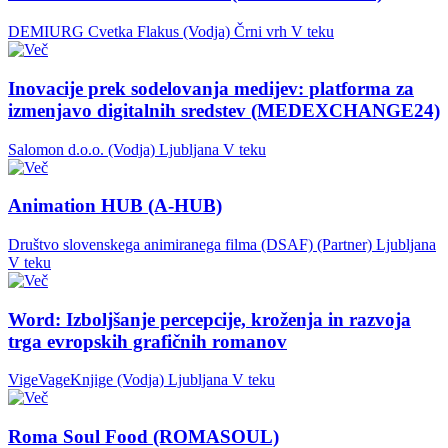
DEMIURG Cvetka Flakus (Vodja)
Črni vrh
V teku
Inovacije prek sodelovanja medijev: platforma za
izmenjavo digitalnih sredstev (MEDEXCHANGE24)
Salomon d.o.o. (Vodja)
Ljubljana
V teku
Animation HUB (A-HUB)
Društvo slovenskega animiranega filma (DSAF) (Partner)
Ljubljana
V teku
Word: Izboljšanje percepcije, kroženja in razvoja
trga evropskih grafičnih romanov
VigeVageKnjige (Vodja)
Ljubljana
V teku
Roma Soul Food (ROMASOUL)