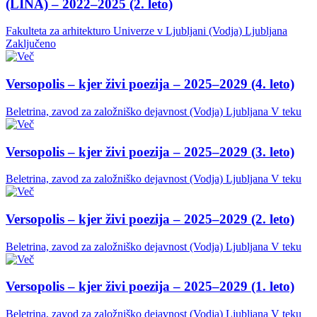
(LINA) – 2022–2025 (2. leto)
Fakulteta za arhitekturo Univerze v Ljubljani (Vodja)
Ljubljana
Zaključeno
Versopolis – kjer živi poezija – 2025–2029 (4. leto)
Beletrina, zavod za založniško dejavnost (Vodja)
Ljubljana
V teku
Versopolis – kjer živi poezija – 2025–2029 (3. leto)
Beletrina, zavod za založniško dejavnost (Vodja)
Ljubljana
V teku
Versopolis – kjer živi poezija – 2025–2029 (2. leto)
Beletrina, zavod za založniško dejavnost (Vodja)
Ljubljana
V teku
Versopolis – kjer živi poezija – 2025–2029 (1. leto)
Beletrina, zavod za založniško dejavnost (Vodja)
Ljubljana
V teku