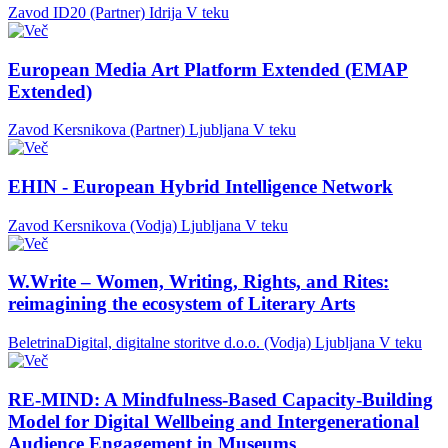
Zavod ID20 (Partner)
Idrija
V teku
European Media Art Platform Extended (EMAP
Extended)
Zavod Kersnikova (Partner)
Ljubljana
V teku
EHIN - European Hybrid Intelligence Network
Zavod Kersnikova (Vodja)
Ljubljana
V teku
W.Write – Women, Writing, Rights, and Rites:
reimagining the ecosystem of Literary Arts
BeletrinaDigital, digitalne storitve d.o.o. (Vodja)
Ljubljana
V teku
RE-MIND: A Mindfulness-Based Capacity-Building
Model for Digital Wellbeing and Intergenerational
Audience Engagement in Museums