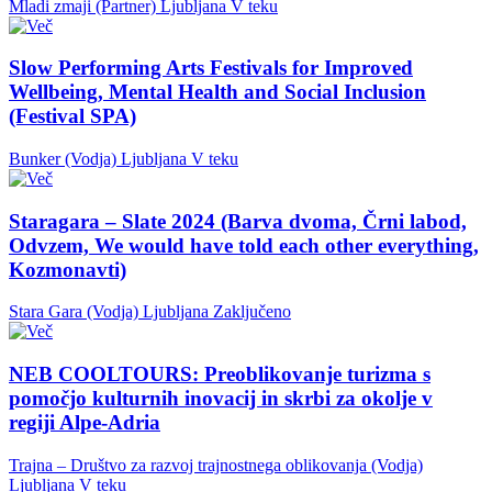
Mladi zmaji (Partner)
Ljubljana
V teku
Slow Performing Arts Festivals for Improved
Wellbeing, Mental Health and Social Inclusion
(Festival SPA)
Bunker (Vodja)
Ljubljana
V teku
Staragara – Slate 2024 (Barva dvoma, Črni labod,
Odvzem, We would have told each other everything,
Kozmonavti)
Stara Gara (Vodja)
Ljubljana
Zaključeno
NEB COOLTOURS: Preoblikovanje turizma s
pomočjo kulturnih inovacij in skrbi za okolje v
regiji Alpe-Adria
Trajna – Društvo za razvoj trajnostnega oblikovanja (Vodja)
Ljubljana
V teku