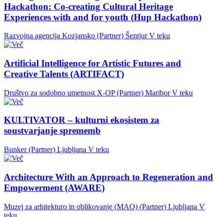
Hackathon: Co-creating Cultural Heritage
Experiences with and for youth (Hup Hackathon)
Razvojna agencija Kozjansko (Partner)
Šentjur
V teku
Artificial Intelligence for Artistic Futures and
Creative Talents (ARTIFACT)
Društvo za sodobno umetnost X-OP (Partner)
Maribor
V teku
KULTIVATOR – kulturni ekosistem za
soustvarjanje sprememb
Bunker (Partner)
Ljubljana
V teku
Architecture With an Approach to Regeneration and
Empowerment (AWARE)
Muzej za arhitekturo in oblikovanje (MAO) (Partner)
Ljubljana
V
teku