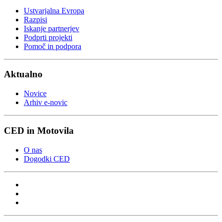
Ustvarjalna Evropa
Razpisi
Iskanje partnerjev
Podprti projekti
Pomoč in podpora
Aktualno
Novice
Arhiv e-novic
CED in Motovila
O nas
Dogodki CED