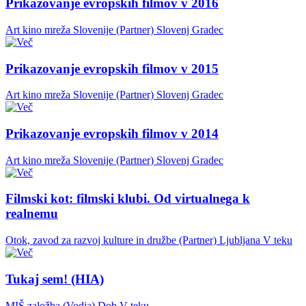
Prikazovanje evropskih filmov v 2016
Art kino mreža Slovenije (Partner)
Slovenj Gradec
Prikazovanje evropskih filmov v 2015
Art kino mreža Slovenije (Partner)
Slovenj Gradec
Prikazovanje evropskih filmov v 2014
Art kino mreža Slovenije (Partner)
Slovenj Gradec
Filmski kot: filmski klubi. Od virtualnega k
realnemu
Otok, zavod za razvoj kulture in družbe (Partner)
Ljubljana
V teku
Tukaj sem! (HIA)
MIŠ založba (Vodja)
Dob
V teku