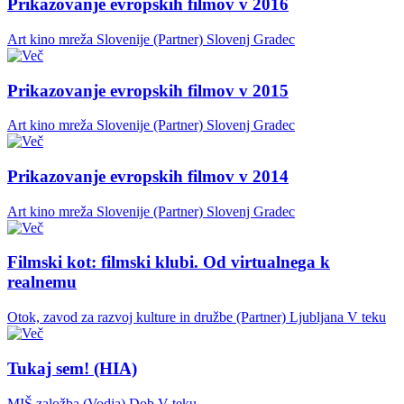
Prikazovanje evropskih filmov v 2016
Art kino mreža Slovenije (Partner)
Slovenj Gradec
Prikazovanje evropskih filmov v 2015
Art kino mreža Slovenije (Partner)
Slovenj Gradec
Prikazovanje evropskih filmov v 2014
Art kino mreža Slovenije (Partner)
Slovenj Gradec
Filmski kot: filmski klubi. Od virtualnega k
realnemu
Otok, zavod za razvoj kulture in družbe (Partner)
Ljubljana
V teku
Tukaj sem! (HIA)
MIŠ založba (Vodja)
Dob
V teku