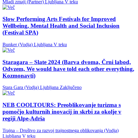
Mladi zmaji (Partner)
Ljubljana
V teku
Slow Performing Arts Festivals for Improved
Wellbeing, Mental Health and Social Inclusion
(Festival SPA)
Bunker (Vodja)
Ljubljana
V teku
Staragara – Slate 2024 (Barva dvoma, Črni labod,
Odvzem, We would have told each other everything,
Kozmonavti)
Stara Gara (Vodja)
Ljubljana
Zaključeno
NEB COOLTOURS: Preoblikovanje turizma s
pomočjo kulturnih inovacij in skrbi za okolje v
regiji Alpe-Adria
Trajna – Društvo za razvoj trajnostnega oblikovanja (Vodja)
Ljubljana
V teku