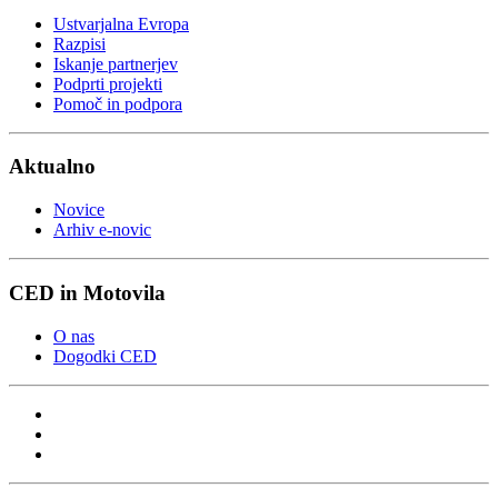
Ustvarjalna Evropa
Razpisi
Iskanje partnerjev
Podprti projekti
Pomoč in podpora
Aktualno
Novice
Arhiv e-novic
CED in Motovila
O nas
Dogodki CED