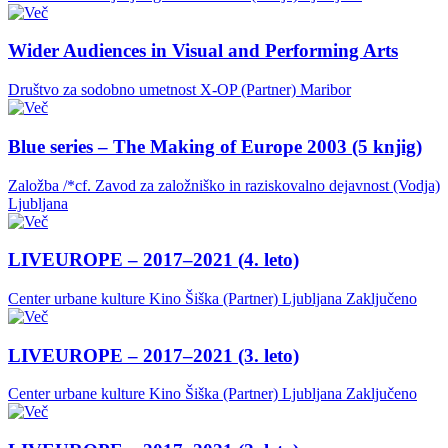
Wider Audiences in Visual and Performing Arts
Društvo za sodobno umetnost X-OP (Partner)
Maribor
Blue series – The Making of Europe 2003 (5 knjig)
Založba /*cf. Zavod za založniško in raziskovalno dejavnost (Vodja)
Ljubljana
LIVEUROPE – 2017–2021 (4. leto)
Center urbane kulture Kino Šiška (Partner)
Ljubljana
Zaključeno
LIVEUROPE – 2017–2021 (3. leto)
Center urbane kulture Kino Šiška (Partner)
Ljubljana
Zaključeno