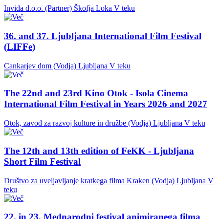
Invida d.o.o. (Partner)
Škofja Loka
V teku
36. and 37. Ljubljana International Film Festival
(LIFFe)
Cankarjev dom (Vodja)
Ljubljana
V teku
The 22nd and 23rd Kino Otok - Isola Cinema
International Film Festival in Years 2026 and 2027
Otok, zavod za razvoj kulture in družbe (Vodja)
Ljubljana
V teku
The 12th and 13th edition of FeKK - Ljubljana
Short Film Festival
Društvo za uveljavljanje kratkega filma Kraken (Vodja)
Ljubljana
V
teku
22. in 23. Mednarodni festival animiranega filma