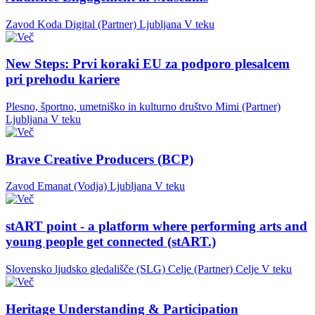
Zavod Koda Digital (Partner)
Ljubljana
V teku
New Steps: Prvi koraki EU za podporo plesalcem
pri prehodu kariere
Plesno, športno, umetniško in kulturno društvo Mimi (Partner)
Ljubljana
V teku
Brave Creative Producers (BCP)
Zavod Emanat (Vodja)
Ljubljana
V teku
stART point - a platform where performing arts and
young people get connected (stART.)
Slovensko ljudsko gledališče (SLG) Celje (Partner)
Celje
V teku
Heritage Understanding & Participation