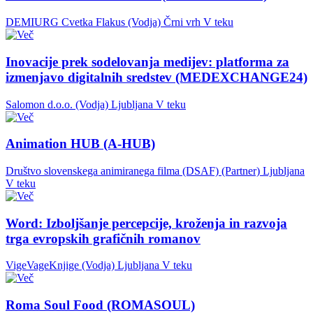
DEMIURG Cvetka Flakus (Vodja)
Črni vrh
V teku
Inovacije prek sodelovanja medijev: platforma za
izmenjavo digitalnih sredstev (MEDEXCHANGE24)
Salomon d.o.o. (Vodja)
Ljubljana
V teku
Animation HUB (A-HUB)
Društvo slovenskega animiranega filma (DSAF) (Partner)
Ljubljana
V teku
Word: Izboljšanje percepcije, kroženja in razvoja
trga evropskih grafičnih romanov
VigeVageKnjige (Vodja)
Ljubljana
V teku
Roma Soul Food (ROMASOUL)