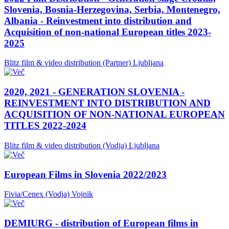
Slovenia, Bosnia-Herzegovina, Serbia, Montenegro,
Albania - Reinvestment into distribution and
Acquisition of non-national European titles 2023-
2025
Blitz film & video distribution (Partner)
Ljubljana
2020, 2021 - GENERATION SLOVENIA -
REINVESTMENT INTO DISTRIBUTION AND
ACQUISITION OF NON-NATIONAL EUROPEAN
TITLES 2022-2024
Blitz film & video distribution (Vodja)
Ljubljana
European Films in Slovenia 2022/2023
Fivia/Cenex (Vodja)
Vojnik
DEMIURG - distribution of European films in