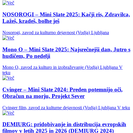
NOSOROGI – Mini Slate 2025: Kačji ris, Zdravilca,
Lažeš, kradeš, bolhe ješ
Nosorogi, zavod za kulturno dejavnost (Vodja)
Ljubljana
Mono O – Mini Slate 2025: Najsrečnejši dan, Jutro s
hudičem, Po nedelji
Mono O, zavod za kulturo in izobraževanje (Vodja)
Ljubljana
V
teku
Cvinger – Mini Slate 2024: Preden potemnijo oči,
Obračun na morju, Projekt Sever
Cvinger film, zavod za kulturne dejavnosti (Vodja)
Ljubljana
V teku
DEMIURG: pridobivanje in distribucija evropskih
filmov v letih 2025 in 2026 (DEMIURG 2024)