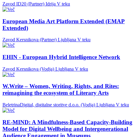
Zavod ID20 (Partner)
Idrija
V teku
European Media Art Platform Extended (EMAP
Extended)
Zavod Kersnikova (Partner)
Ljubljana
V teku
EHIN - European Hybrid Intelligence Network
Zavod Kersnikova (Vodja)
Ljubljana
V teku
W.Write – Women, Writing, Rights, and Rites:
reimagining the ecosystem of Literary Arts
BeletrinaDigital, digitalne storitve d.o.o. (Vodja)
Ljubljana
V teku
RE-MIND: A Mindfulness-Based Capacity-Building
Model for Digital Wellbeing and Intergenerational
Audience Engagement in Museums