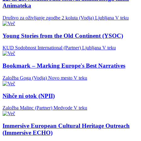
Animateka
Društvo za oživljanje zgodbe 2 koluta (Vodja)
Ljubljana
V teku
Young Stories from the Old Continent (YSOC)
KUD Sodobnost International (Partner)
Ljubljana
V teku
Bookmark – Marking Europe's Best Narratives
Založba Goga (Vodja)
Novo mesto
V teku
Nihče ni otok (NPII)
Založba Malinc (Partner)
Medvode
V teku
Immersive European Cultural Heritage Outreach
(Immersive ECHO)