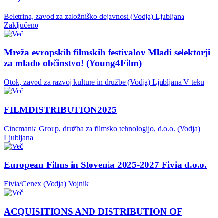
Beletrina, zavod za založniško dejavnost (Vodja)
Ljubljana
Zaključeno
Mreža evropskih filmskih festivalov Mladi selektorji
za mlado občinstvo! (Young4Film)
Otok, zavod za razvoj kulture in družbe (Vodja)
Ljubljana
V teku
FILMDISTRIBUTION2025
Cinemania Group, družba za filmsko tehnologijo, d.o.o. (Vodja)
Ljubljana
European Films in Slovenia 2025-2027 Fivia d.o.o.
Fivia/Cenex (Vodja)
Vojnik
ACQUISITIONS AND DISTRIBUTION OF