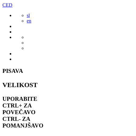
Preskoči
CED
to
sl
vsebine
en
PISAVA
VELIKOST
UPORABITE
CTRL+
ZA
POVEČAVO
CTRL-
ZA
POMANJŠAVO