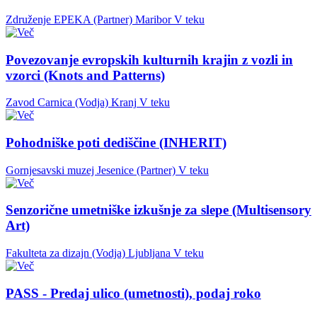
Združenje EPEKA (Partner)
Maribor
V teku
Povezovanje evropskih kulturnih krajin z vozli in
vzorci (Knots and Patterns)
Zavod Carnica (Vodja)
Kranj
V teku
Pohodniške poti dediščine (INHERIT)
Gornjesavski muzej Jesenice (Partner)
V teku
Senzorične umetniške izkušnje za slepe (Multisensory
Art)
Fakulteta za dizajn (Vodja)
Ljubljana
V teku
PASS - Predaj ulico (umetnosti), podaj roko