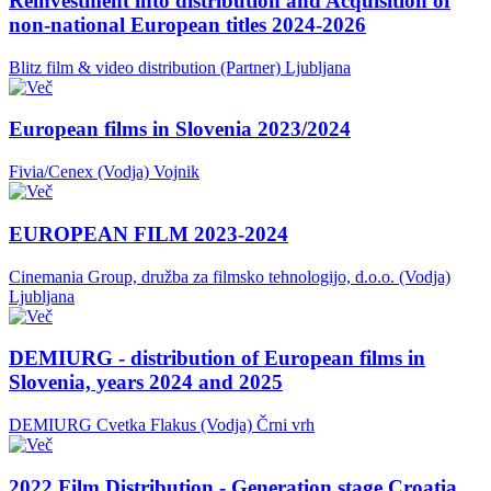
Reinvestment into distribution and Acquisition of
non-national European titles 2024-2026
Blitz film & video distribution (Partner)
Ljubljana
European films in Slovenia 2023/2024
Fivia/Cenex (Vodja)
Vojnik
EUROPEAN FILM 2023-2024
Cinemania Group, družba za filmsko tehnologijo, d.o.o. (Vodja)
Ljubljana
DEMIURG - distribution of European films in
Slovenia, years 2024 and 2025
DEMIURG Cvetka Flakus (Vodja)
Črni vrh
2022 Film Distribution - Generation stage Croatia,