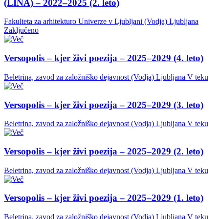
(LINA) – 2022–2025 (2. leto)
Fakulteta za arhitekturo Univerze v Ljubljani (Vodja)
Ljubljana
Zaključeno
Versopolis – kjer živi poezija – 2025–2029 (4. leto)
Beletrina, zavod za založniško dejavnost (Vodja)
Ljubljana
V teku
Versopolis – kjer živi poezija – 2025–2029 (3. leto)
Beletrina, zavod za založniško dejavnost (Vodja)
Ljubljana
V teku
Versopolis – kjer živi poezija – 2025–2029 (2. leto)
Beletrina, zavod za založniško dejavnost (Vodja)
Ljubljana
V teku
Versopolis – kjer živi poezija – 2025–2029 (1. leto)
Beletrina, zavod za založniško dejavnost (Vodja)
Ljubljana
V teku