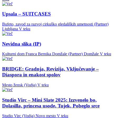
Upsala – SUITCASES
Bufeto, zavod za razvoj cirkuško gledaliških umetnosti (Partner)
Ljubljana
V teku
Nevidna slika (IP)
Kulturni dom Franca Bernika Domžale (Partner)
Domžale
V teku
BRIDGE: Gradnja, Revizija, Vključevanje –
Diaspora in enakost spolov
Mesto žensk (Vodja)
V teku
Studio Virc – Mini Slate 2025: Izzvenelo bo,
Dolasilla, princesa usode, Tujek, Pobeglo srce
Studio Virc (Vodja)
Novo mesto
V teku