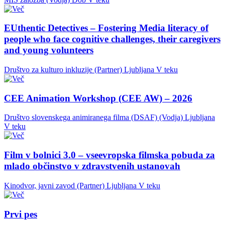
EUthentic Detectives – Fostering Media literacy of
people who face cognitive challenges, their caregivers
and young volunteers
Društvo za kulturo inkluzije (Partner)
Ljubljana
V teku
CEE Animation Workshop (CEE AW) – 2026
Društvo slovenskega animiranega filma (DSAF) (Vodja)
Ljubljana
V teku
Film v bolnici 3.0 – vseevropska filmska pobuda za
mlado občinstvo v zdravstvenih ustanovah
Kinodvor, javni zavod (Partner)
Ljubljana
V teku
Prvi pes