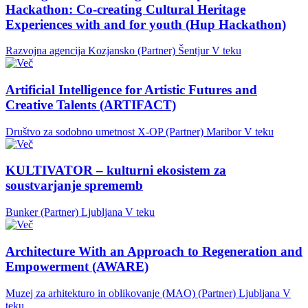
Hackathon: Co-creating Cultural Heritage
Experiences with and for youth (Hup Hackathon)
Razvojna agencija Kozjansko (Partner)
Šentjur
V teku
Artificial Intelligence for Artistic Futures and
Creative Talents (ARTIFACT)
Društvo za sodobno umetnost X-OP (Partner)
Maribor
V teku
KULTIVATOR – kulturni ekosistem za
soustvarjanje sprememb
Bunker (Partner)
Ljubljana
V teku
Architecture With an Approach to Regeneration and
Empowerment (AWARE)
Muzej za arhitekturo in oblikovanje (MAO) (Partner)
Ljubljana
V
teku