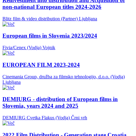
Reinvestment into distribution and Acquisition of
non-national European titles 2024-2026
Blitz film & video distribution (Partner)
Ljubljana
European films in Slovenia 2023/2024
Fivia/Cenex (Vodja)
Vojnik
EUROPEAN FILM 2023-2024
Cinemania Group, družba za filmsko tehnologijo, d.o.o. (Vodja)
Ljubljana
DEMIURG - distribution of European films in
Slovenia, years 2024 and 2025
DEMIURG Cvetka Flakus (Vodja)
Črni vrh
2022 Film Distribution - Generation stage Croatia,