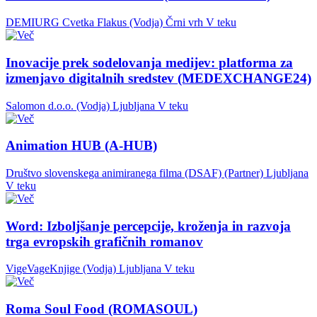
DEMIURG Cvetka Flakus (Vodja)
Črni vrh
V teku
Inovacije prek sodelovanja medijev: platforma za
izmenjavo digitalnih sredstev (MEDEXCHANGE24)
Salomon d.o.o. (Vodja)
Ljubljana
V teku
Animation HUB (A-HUB)
Društvo slovenskega animiranega filma (DSAF) (Partner)
Ljubljana
V teku
Word: Izboljšanje percepcije, kroženja in razvoja
trga evropskih grafičnih romanov
VigeVageKnjige (Vodja)
Ljubljana
V teku
Roma Soul Food (ROMASOUL)