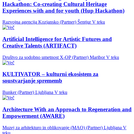
Hackathon: Co-creating Cultural Heritage
Experiences with and for youth (Hup Hackathon)
Razvojna agencija Kozjansko (Partner)
Šentjur
V teku
Artificial Intelligence for Artistic Futures and
Creative Talents (ARTIFACT)
Društvo za sodobno umetnost X-OP (Partner)
Maribor
V teku
KULTIVATOR – kulturni ekosistem za
soustvarjanje sprememb
Bunker (Partner)
Ljubljana
V teku
Architecture With an Approach to Regeneration and
Empowerment (AWARE)
Muzej za arhitekturo in oblikovanje (MAO) (Partner)
Ljubljana
V
teku