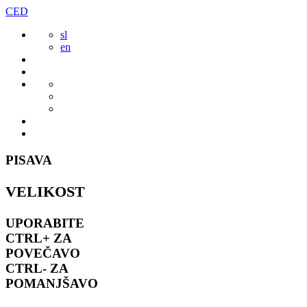
Preskoči
CED
to
sl
vsebine
en
PISAVA
VELIKOST
UPORABITE
CTRL+
ZA
POVEČAVO
CTRL-
ZA
POMANJŠAVO