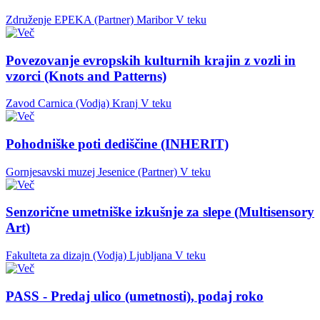
Združenje EPEKA (Partner)
Maribor
V teku
Povezovanje evropskih kulturnih krajin z vozli in
vzorci (Knots and Patterns)
Zavod Carnica (Vodja)
Kranj
V teku
Pohodniške poti dediščine (INHERIT)
Gornjesavski muzej Jesenice (Partner)
V teku
Senzorične umetniške izkušnje za slepe (Multisensory
Art)
Fakulteta za dizajn (Vodja)
Ljubljana
V teku
PASS - Predaj ulico (umetnosti), podaj roko