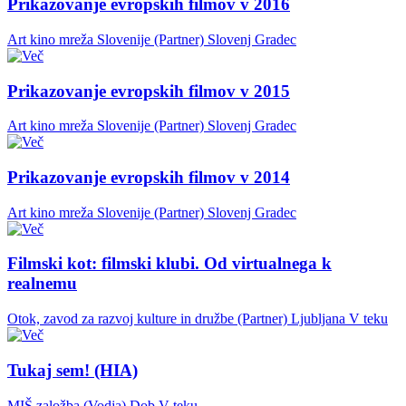
Prikazovanje evropskih filmov v 2016
Art kino mreža Slovenije (Partner)
Slovenj Gradec
Prikazovanje evropskih filmov v 2015
Art kino mreža Slovenije (Partner)
Slovenj Gradec
Prikazovanje evropskih filmov v 2014
Art kino mreža Slovenije (Partner)
Slovenj Gradec
Filmski kot: filmski klubi. Od virtualnega k
realnemu
Otok, zavod za razvoj kulture in družbe (Partner)
Ljubljana
V teku
Tukaj sem! (HIA)
MIŠ založba (Vodja)
Dob
V teku