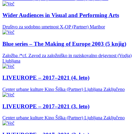
Wider Audiences in Visual and Performing Arts
Društvo za sodobno umetnost X-OP (Partner)
Maribor
Blue series – The Making of Europe 2003 (5 knjig)
Založba /*cf. Zavod za založniško in raziskovalno dejavnost (Vodja)
Ljubljana
LIVEUROPE – 2017–2021 (4. leto)
Center urbane kulture Kino Šiška (Partner)
Ljubljana
Zaključeno
LIVEUROPE – 2017–2021 (3. leto)
Center urbane kulture Kino Šiška (Partner)
Ljubljana
Zaključeno