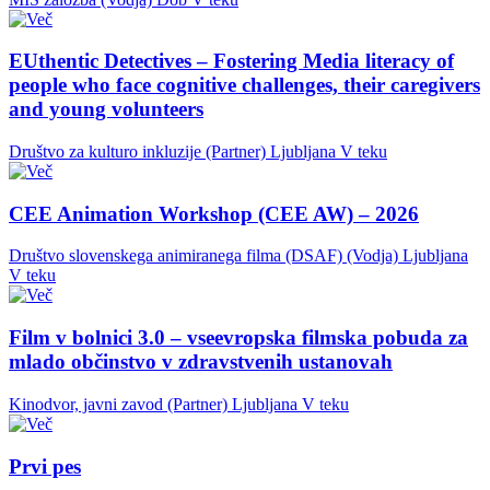
EUthentic Detectives – Fostering Media literacy of
people who face cognitive challenges, their caregivers
and young volunteers
Društvo za kulturo inkluzije (Partner)
Ljubljana
V teku
CEE Animation Workshop (CEE AW) – 2026
Društvo slovenskega animiranega filma (DSAF) (Vodja)
Ljubljana
V teku
Film v bolnici 3.0 – vseevropska filmska pobuda za
mlado občinstvo v zdravstvenih ustanovah
Kinodvor, javni zavod (Partner)
Ljubljana
V teku
Prvi pes