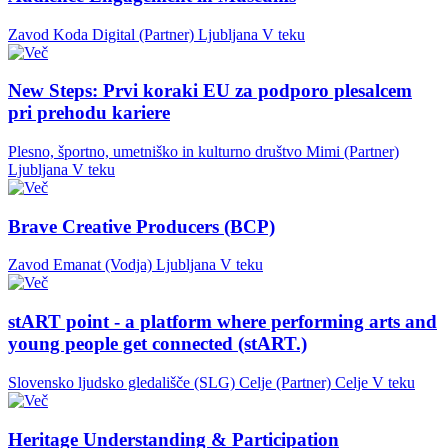
Zavod Koda Digital (Partner)
Ljubljana
V teku
New Steps: Prvi koraki EU za podporo plesalcem
pri prehodu kariere
Plesno, športno, umetniško in kulturno društvo Mimi (Partner)
Ljubljana
V teku
Brave Creative Producers (BCP)
Zavod Emanat (Vodja)
Ljubljana
V teku
stART point - a platform where performing arts and
young people get connected (stART.)
Slovensko ljudsko gledališče (SLG) Celje (Partner)
Celje
V teku
Heritage Understanding & Participation