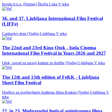
Invida d.o.o. (Partner)
Škofja Loka
V teku
36. and 37. Ljubljana International Film Festival
(LIFFe)
Cankarjev dom (Vodja)
Ljubljana
V teku
The 22nd and 23rd Kino Otok - Isola Cinema
International Film Festival in Years 2026 and 2027
Otok, zavod za razvoj kulture in družbe (Vodja)
Ljubljana
V teku
The 12th and 13th edition of FeKK - Ljubljana
Short Film Festival
Društvo za uveljavljanje kratkega filma Kraken (Vodja)
Ljubljana
V
teku
22. in 23. Mednarodni festival animiranega filma