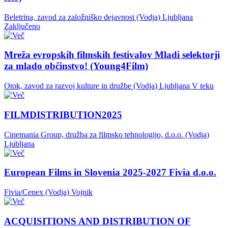
Beletrina, zavod za založniško dejavnost (Vodja)
Ljubljana
Zaključeno
Mreža evropskih filmskih festivalov Mladi selektorji
za mlado občinstvo! (Young4Film)
Otok, zavod za razvoj kulture in družbe (Vodja)
Ljubljana
V teku
FILMDISTRIBUTION2025
Cinemania Group, družba za filmsko tehnologijo, d.o.o. (Vodja)
Ljubljana
European Films in Slovenia 2025-2027 Fivia d.o.o.
Fivia/Cenex (Vodja)
Vojnik
ACQUISITIONS AND DISTRIBUTION OF