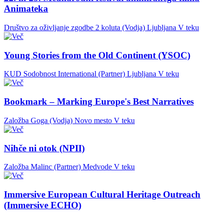
Animateka
Društvo za oživljanje zgodbe 2 koluta (Vodja)
Ljubljana
V teku
Young Stories from the Old Continent (YSOC)
KUD Sodobnost International (Partner)
Ljubljana
V teku
Bookmark – Marking Europe's Best Narratives
Založba Goga (Vodja)
Novo mesto
V teku
Nihče ni otok (NPII)
Založba Malinc (Partner)
Medvode
V teku
Immersive European Cultural Heritage Outreach
(Immersive ECHO)