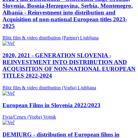
Slovenia, Bosnia-Herzegovina, Serbia, Montenegro,
Albania - Reinvestment into distribution and
Acquisition of non-national European titles 2023-
2025
Blitz film & video distribution (Partner)
Ljubljana
2020, 2021 - GENERATION SLOVENIA -
REINVESTMENT INTO DISTRIBUTION AND
ACQUISITION OF NON-NATIONAL EUROPEAN
TITLES 2022-2024
Blitz film & video distribution (Vodja)
Ljubljana
European Films in Slovenia 2022/2023
Fivia/Cenex (Vodja)
Vojnik
DEMIURG - distribution of European films in