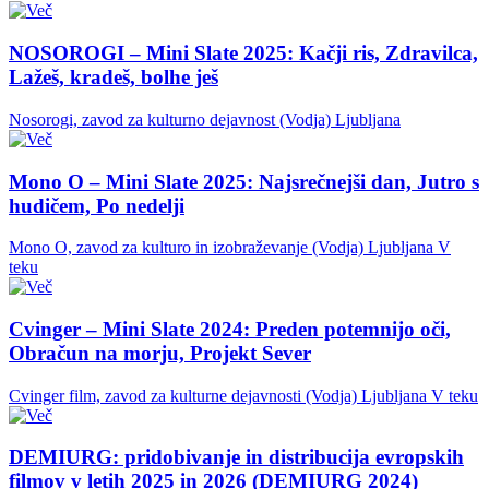
NOSOROGI – Mini Slate 2025: Kačji ris, Zdravilca,
Lažeš, kradeš, bolhe ješ
Nosorogi, zavod za kulturno dejavnost (Vodja)
Ljubljana
Mono O – Mini Slate 2025: Najsrečnejši dan, Jutro s
hudičem, Po nedelji
Mono O, zavod za kulturo in izobraževanje (Vodja)
Ljubljana
V
teku
Cvinger – Mini Slate 2024: Preden potemnijo oči,
Obračun na morju, Projekt Sever
Cvinger film, zavod za kulturne dejavnosti (Vodja)
Ljubljana
V teku
DEMIURG: pridobivanje in distribucija evropskih
filmov v letih 2025 in 2026 (DEMIURG 2024)