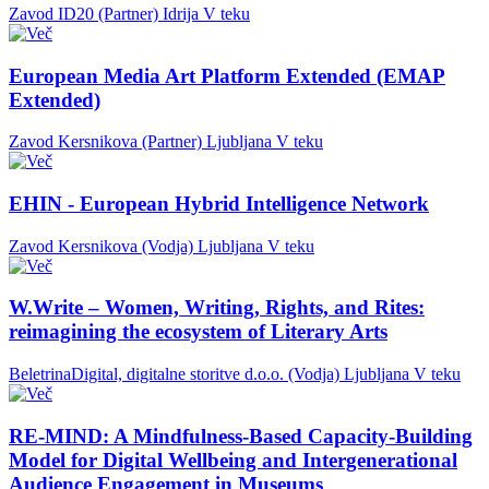
Zavod ID20 (Partner)
Idrija
V teku
European Media Art Platform Extended (EMAP
Extended)
Zavod Kersnikova (Partner)
Ljubljana
V teku
EHIN - European Hybrid Intelligence Network
Zavod Kersnikova (Vodja)
Ljubljana
V teku
W.Write – Women, Writing, Rights, and Rites:
reimagining the ecosystem of Literary Arts
BeletrinaDigital, digitalne storitve d.o.o. (Vodja)
Ljubljana
V teku
RE-MIND: A Mindfulness-Based Capacity-Building
Model for Digital Wellbeing and Intergenerational
Audience Engagement in Museums