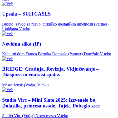
Upsala – SUITCASES
Bufeto, zavod za razvoj cirkuško gledaliških umetnosti (Partner)
Ljubljana
V teku
Nevidna slika (IP)
Kulturni dom Franca Bernika Domžale (Partner)
Domžale
V teku
BRIDGE: Gradnja, Revizija, Vključevanje –
Diaspora in enakost spolov
Mesto žensk (Vodja)
V teku
Studio Virc – Mini Slate 2025: Izzvenelo bo,
Dolasilla, princesa usode, Tujek, Pobeglo srce
Studio Virc (Vodja)
Novo mesto
V teku