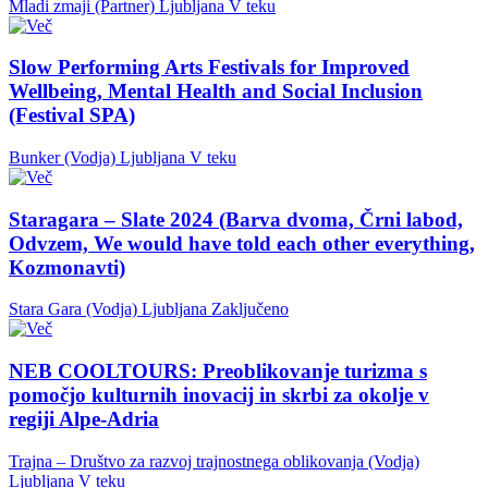
Mladi zmaji (Partner)
Ljubljana
V teku
Slow Performing Arts Festivals for Improved
Wellbeing, Mental Health and Social Inclusion
(Festival SPA)
Bunker (Vodja)
Ljubljana
V teku
Staragara – Slate 2024 (Barva dvoma, Črni labod,
Odvzem, We would have told each other everything,
Kozmonavti)
Stara Gara (Vodja)
Ljubljana
Zaključeno
NEB COOLTOURS: Preoblikovanje turizma s
pomočjo kulturnih inovacij in skrbi za okolje v
regiji Alpe-Adria
Trajna – Društvo za razvoj trajnostnega oblikovanja (Vodja)
Ljubljana
V teku