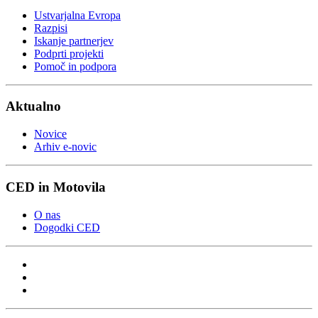
Ustvarjalna Evropa
Razpisi
Iskanje partnerjev
Podprti projekti
Pomoč in podpora
Aktualno
Novice
Arhiv e-novic
CED in Motovila
O nas
Dogodki CED