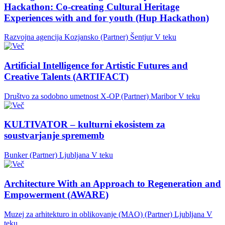
Hackathon: Co-creating Cultural Heritage
Experiences with and for youth (Hup Hackathon)
Razvojna agencija Kozjansko (Partner)
Šentjur
V teku
Artificial Intelligence for Artistic Futures and
Creative Talents (ARTIFACT)
Društvo za sodobno umetnost X-OP (Partner)
Maribor
V teku
KULTIVATOR – kulturni ekosistem za
soustvarjanje sprememb
Bunker (Partner)
Ljubljana
V teku
Architecture With an Approach to Regeneration and
Empowerment (AWARE)
Muzej za arhitekturo in oblikovanje (MAO) (Partner)
Ljubljana
V
teku