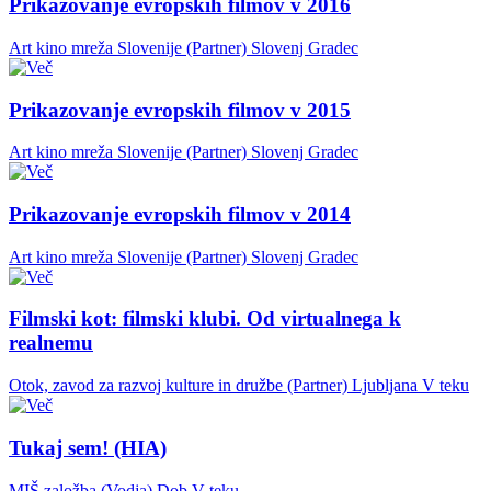
Prikazovanje evropskih filmov v 2016
Art kino mreža Slovenije (Partner)
Slovenj Gradec
Prikazovanje evropskih filmov v 2015
Art kino mreža Slovenije (Partner)
Slovenj Gradec
Prikazovanje evropskih filmov v 2014
Art kino mreža Slovenije (Partner)
Slovenj Gradec
Filmski kot: filmski klubi. Od virtualnega k
realnemu
Otok, zavod za razvoj kulture in družbe (Partner)
Ljubljana
V teku
Tukaj sem! (HIA)
MIŠ založba (Vodja)
Dob
V teku