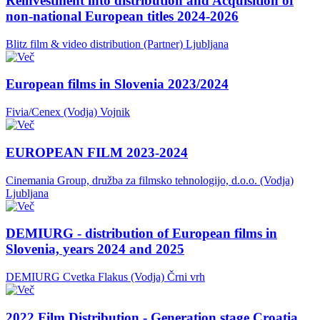
Reinvestment into distribution and Acquisition of
non-national European titles 2024-2026
Blitz film & video distribution (Partner)
Ljubljana
European films in Slovenia 2023/2024
Fivia/Cenex (Vodja)
Vojnik
EUROPEAN FILM 2023-2024
Cinemania Group, družba za filmsko tehnologijo, d.o.o. (Vodja)
Ljubljana
DEMIURG - distribution of European films in
Slovenia, years 2024 and 2025
DEMIURG Cvetka Flakus (Vodja)
Črni vrh
2022 Film Distribution - Generation stage Croatia,