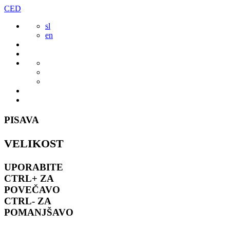
Preskoči
CED
to
sl
vsebine
en
PISAVA
VELIKOST
UPORABITE
CTRL+
ZA
POVEČAVO
CTRL-
ZA
POMANJŠAVO