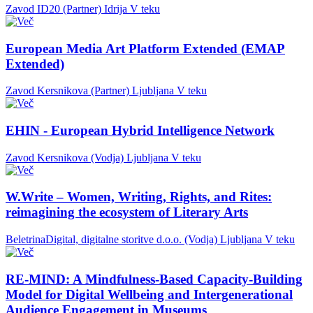
Zavod ID20 (Partner)
Idrija
V teku
European Media Art Platform Extended (EMAP
Extended)
Zavod Kersnikova (Partner)
Ljubljana
V teku
EHIN - European Hybrid Intelligence Network
Zavod Kersnikova (Vodja)
Ljubljana
V teku
W.Write – Women, Writing, Rights, and Rites:
reimagining the ecosystem of Literary Arts
BeletrinaDigital, digitalne storitve d.o.o. (Vodja)
Ljubljana
V teku
RE-MIND: A Mindfulness-Based Capacity-Building
Model for Digital Wellbeing and Intergenerational
Audience Engagement in Museums