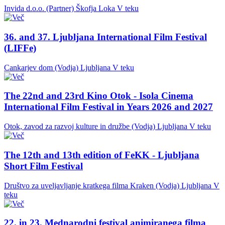
Invida d.o.o. (Partner)
Škofja Loka
V teku
36. and 37. Ljubljana International Film Festival
(LIFFe)
Cankarjev dom (Vodja)
Ljubljana
V teku
The 22nd and 23rd Kino Otok - Isola Cinema
International Film Festival in Years 2026 and 2027
Otok, zavod za razvoj kulture in družbe (Vodja)
Ljubljana
V teku
The 12th and 13th edition of FeKK - Ljubljana
Short Film Festival
Društvo za uveljavljanje kratkega filma Kraken (Vodja)
Ljubljana
V
teku
22. in 23. Mednarodni festival animiranega filma