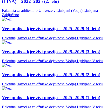
(LINA) – 2022–2025 (2. leto)
Fakulteta za arhitekturo Univerze v Ljubljani (Vodja)
Ljubljana
Zaključeno
Versopolis – kjer živi poezija – 2025–2029 (4. leto)
Beletrina, zavod za založniško dejavnost (Vodja)
Ljubljana
V teku
Versopolis – kjer živi poezija – 2025–2029 (3. leto)
Beletrina, zavod za založniško dejavnost (Vodja)
Ljubljana
V teku
Versopolis – kjer živi poezija – 2025–2029 (2. leto)
Beletrina, zavod za založniško dejavnost (Vodja)
Ljubljana
V teku
Versopolis – kjer živi poezija – 2025–2029 (1. leto)
Beletrina, zavod za založniško dejavnost (Vodja)
Ljubljana
V teku