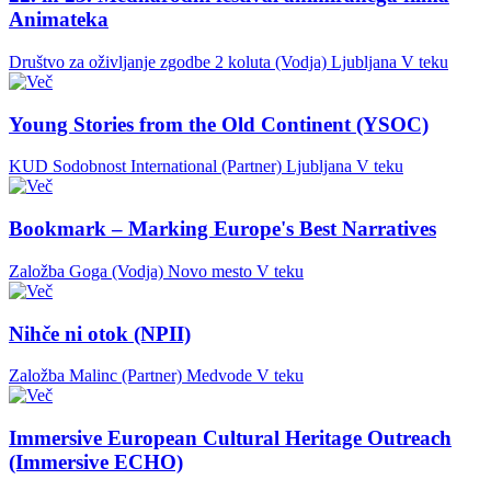
Animateka
Društvo za oživljanje zgodbe 2 koluta (Vodja)
Ljubljana
V teku
Young Stories from the Old Continent (YSOC)
KUD Sodobnost International (Partner)
Ljubljana
V teku
Bookmark – Marking Europe's Best Narratives
Založba Goga (Vodja)
Novo mesto
V teku
Nihče ni otok (NPII)
Založba Malinc (Partner)
Medvode
V teku
Immersive European Cultural Heritage Outreach
(Immersive ECHO)