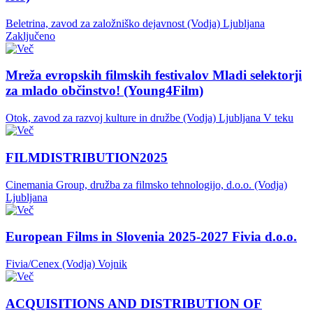
Beletrina, zavod za založniško dejavnost (Vodja)
Ljubljana
Zaključeno
Mreža evropskih filmskih festivalov Mladi selektorji
za mlado občinstvo! (Young4Film)
Otok, zavod za razvoj kulture in družbe (Vodja)
Ljubljana
V teku
FILMDISTRIBUTION2025
Cinemania Group, družba za filmsko tehnologijo, d.o.o. (Vodja)
Ljubljana
European Films in Slovenia 2025-2027 Fivia d.o.o.
Fivia/Cenex (Vodja)
Vojnik
ACQUISITIONS AND DISTRIBUTION OF