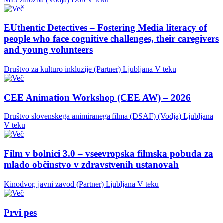
EUthentic Detectives – Fostering Media literacy of
people who face cognitive challenges, their caregivers
and young volunteers
Društvo za kulturo inkluzije (Partner)
Ljubljana
V teku
CEE Animation Workshop (CEE AW) – 2026
Društvo slovenskega animiranega filma (DSAF) (Vodja)
Ljubljana
V teku
Film v bolnici 3.0 – vseevropska filmska pobuda za
mlado občinstvo v zdravstvenih ustanovah
Kinodvor, javni zavod (Partner)
Ljubljana
V teku
Prvi pes