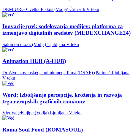
DEMIURG Cvetka Flakus (Vodja)
Črni vrh
V teku
Inovacije prek sodelovanja medijev: platforma za
izmenjavo digitalnih sredstev (MEDEXCHANGE24)
Salomon d.o.o. (Vodja)
Ljubljana
V teku
Animation HUB (A-HUB)
Društvo slovenskega animiranega filma (DSAF) (Partner)
Ljubljana
V teku
Word: Izboljšanje percepcije, kroženja in razvoja
trga evropskih grafičnih romanov
VigeVageKnjige (Vodja)
Ljubljana
V teku
Roma Soul Food (ROMASOUL)