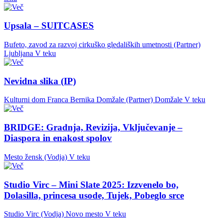
Upsala – SUITCASES
Bufeto, zavod za razvoj cirkuško gledaliških umetnosti (Partner)
Ljubljana
V teku
Nevidna slika (IP)
Kulturni dom Franca Bernika Domžale (Partner)
Domžale
V teku
BRIDGE: Gradnja, Revizija, Vključevanje –
Diaspora in enakost spolov
Mesto žensk (Vodja)
V teku
Studio Virc – Mini Slate 2025: Izzvenelo bo,
Dolasilla, princesa usode, Tujek, Pobeglo srce
Studio Virc (Vodja)
Novo mesto
V teku