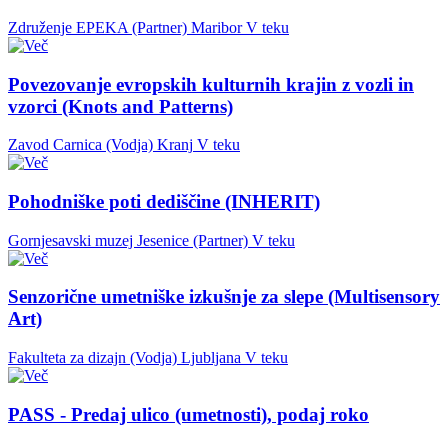
Združenje EPEKA (Partner)
Maribor
V teku
Povezovanje evropskih kulturnih krajin z vozli in
vzorci (Knots and Patterns)
Zavod Carnica (Vodja)
Kranj
V teku
Pohodniške poti dediščine (INHERIT)
Gornjesavski muzej Jesenice (Partner)
V teku
Senzorične umetniške izkušnje za slepe (Multisensory
Art)
Fakulteta za dizajn (Vodja)
Ljubljana
V teku
PASS - Predaj ulico (umetnosti), podaj roko