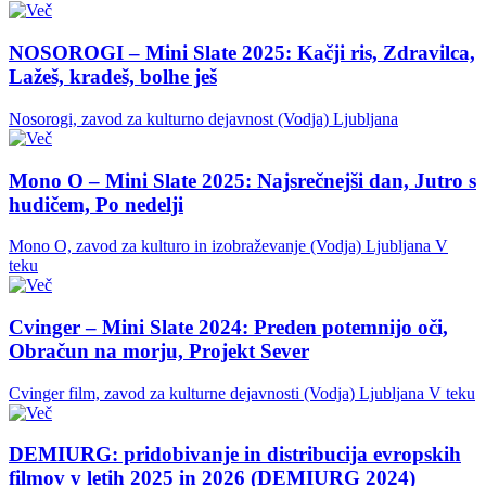
NOSOROGI – Mini Slate 2025: Kačji ris, Zdravilca,
Lažeš, kradeš, bolhe ješ
Nosorogi, zavod za kulturno dejavnost (Vodja)
Ljubljana
Mono O – Mini Slate 2025: Najsrečnejši dan, Jutro s
hudičem, Po nedelji
Mono O, zavod za kulturo in izobraževanje (Vodja)
Ljubljana
V
teku
Cvinger – Mini Slate 2024: Preden potemnijo oči,
Obračun na morju, Projekt Sever
Cvinger film, zavod za kulturne dejavnosti (Vodja)
Ljubljana
V teku
DEMIURG: pridobivanje in distribucija evropskih
filmov v letih 2025 in 2026 (DEMIURG 2024)