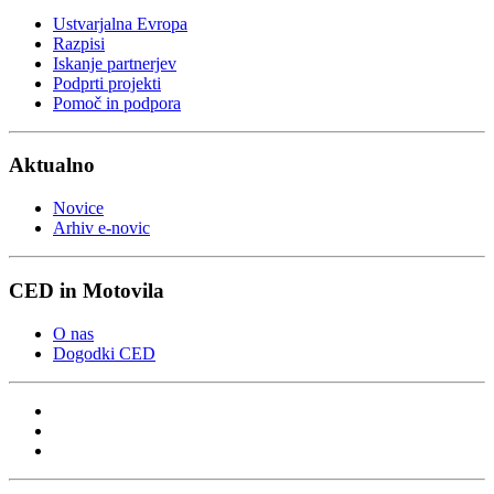
Ustvarjalna Evropa
Razpisi
Iskanje partnerjev
Podprti projekti
Pomoč in podpora
Aktualno
Novice
Arhiv e-novic
CED in Motovila
O nas
Dogodki CED