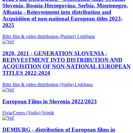
Slovenia, Bosnia-Herzegovina, Serbia, Montenegro,
Albania - Reinvestment into distribution and
Acquisition of non-national European titles 2023-
2025
Blitz film & video distribution (Partner)
Ljubljana
2020, 2021 - GENERATION SLOVENIA -
REINVESTMENT INTO DISTRIBUTION AND
ACQUISITION OF NON-NATIONAL EUROPEAN
TITLES 2022-2024
Blitz film & video distribution (Vodja)
Ljubljana
European Films in Slovenia 2022/2023
Fivia/Cenex (Vodja)
Vojnik
DEMIURG - distribution of European films in