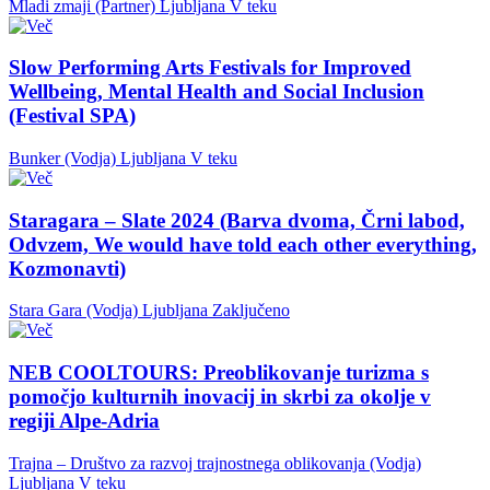
Mladi zmaji (Partner)
Ljubljana
V teku
Slow Performing Arts Festivals for Improved
Wellbeing, Mental Health and Social Inclusion
(Festival SPA)
Bunker (Vodja)
Ljubljana
V teku
Staragara – Slate 2024 (Barva dvoma, Črni labod,
Odvzem, We would have told each other everything,
Kozmonavti)
Stara Gara (Vodja)
Ljubljana
Zaključeno
NEB COOLTOURS: Preoblikovanje turizma s
pomočjo kulturnih inovacij in skrbi za okolje v
regiji Alpe-Adria
Trajna – Društvo za razvoj trajnostnega oblikovanja (Vodja)
Ljubljana
V teku