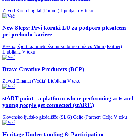
Zavod Koda Digital (Partner)
Ljubljana
V teku
New Steps: Prvi koraki EU za podporo plesalcem
pri prehodu kariere
Plesno, športno, umetniško in kulturno društvo Mimi (Partner)
Ljubljana
V teku
Brave Creative Producers (BCP)
Zavod Emanat (Vodja)
Ljubljana
V teku
stART point - a platform where performing arts and
young people get connected (stART.)
Slovensko ljudsko gledališče (SLG) Celje (Partner)
Celje
V teku
Heritage Understanding & Participation