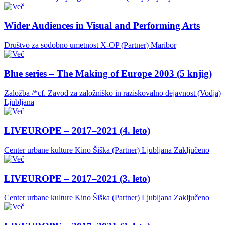
Wider Audiences in Visual and Performing Arts
Društvo za sodobno umetnost X-OP (Partner)
Maribor
Blue series – The Making of Europe 2003 (5 knjig)
Založba /*cf. Zavod za založniško in raziskovalno dejavnost (Vodja)
Ljubljana
LIVEUROPE – 2017–2021 (4. leto)
Center urbane kulture Kino Šiška (Partner)
Ljubljana
Zaključeno
LIVEUROPE – 2017–2021 (3. leto)
Center urbane kulture Kino Šiška (Partner)
Ljubljana
Zaključeno