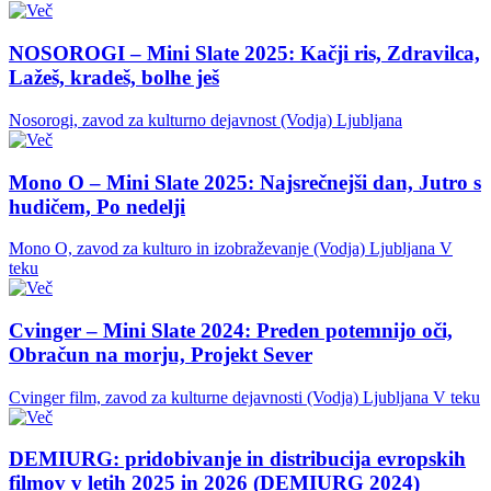
NOSOROGI – Mini Slate 2025: Kačji ris, Zdravilca,
Lažeš, kradeš, bolhe ješ
Nosorogi, zavod za kulturno dejavnost (Vodja)
Ljubljana
Mono O – Mini Slate 2025: Najsrečnejši dan, Jutro s
hudičem, Po nedelji
Mono O, zavod za kulturo in izobraževanje (Vodja)
Ljubljana
V
teku
Cvinger – Mini Slate 2024: Preden potemnijo oči,
Obračun na morju, Projekt Sever
Cvinger film, zavod za kulturne dejavnosti (Vodja)
Ljubljana
V teku
DEMIURG: pridobivanje in distribucija evropskih
filmov v letih 2025 in 2026 (DEMIURG 2024)