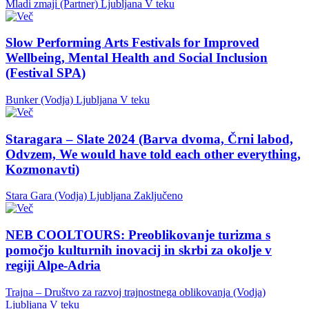
Mladi zmaji (Partner)
Ljubljana
V teku
Slow Performing Arts Festivals for Improved
Wellbeing, Mental Health and Social Inclusion
(Festival SPA)
Bunker (Vodja)
Ljubljana
V teku
Staragara – Slate 2024 (Barva dvoma, Črni labod,
Odvzem, We would have told each other everything,
Kozmonavti)
Stara Gara (Vodja)
Ljubljana
Zaključeno
NEB COOLTOURS: Preoblikovanje turizma s
pomočjo kulturnih inovacij in skrbi za okolje v
regiji Alpe-Adria
Trajna – Društvo za razvoj trajnostnega oblikovanja (Vodja)
Ljubljana
V teku