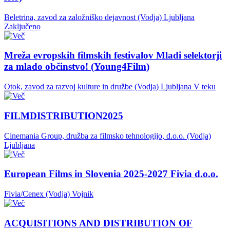
Beletrina, zavod za založniško dejavnost (Vodja)
Ljubljana
Zaključeno
Mreža evropskih filmskih festivalov Mladi selektorji
za mlado občinstvo! (Young4Film)
Otok, zavod za razvoj kulture in družbe (Vodja)
Ljubljana
V teku
FILMDISTRIBUTION2025
Cinemania Group, družba za filmsko tehnologijo, d.o.o. (Vodja)
Ljubljana
European Films in Slovenia 2025-2027 Fivia d.o.o.
Fivia/Cenex (Vodja)
Vojnik
ACQUISITIONS AND DISTRIBUTION OF