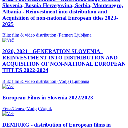
Slovenia, Bosnia-Herzegovina, Serbia, Montenegro,
Albania - Reinvestment into distribution and
Acquisition of non-national European titles 2023-
2025
Blitz film & video distribution (Partner)
Ljubljana
2020, 2021 - GENERATION SLOVENIA -
REINVESTMENT INTO DISTRIBUTION AND
ACQUISITION OF NON-NATIONAL EUROPEAN
TITLES 2022-2024
Blitz film & video distribution (Vodja)
Ljubljana
European Films in Slovenia 2022/2023
Fivia/Cenex (Vodja)
Vojnik
DEMIURG - distribution of European films in