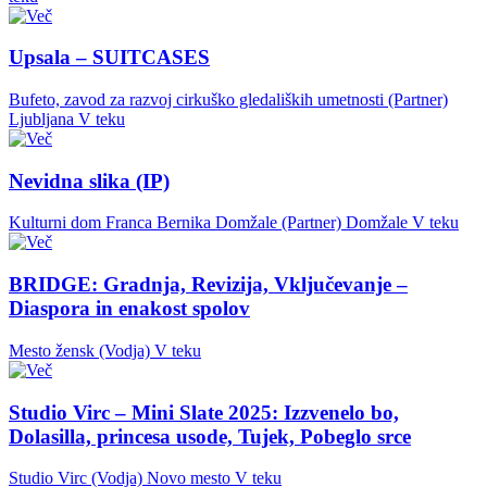
Upsala – SUITCASES
Bufeto, zavod za razvoj cirkuško gledaliških umetnosti (Partner)
Ljubljana
V teku
Nevidna slika (IP)
Kulturni dom Franca Bernika Domžale (Partner)
Domžale
V teku
BRIDGE: Gradnja, Revizija, Vključevanje –
Diaspora in enakost spolov
Mesto žensk (Vodja)
V teku
Studio Virc – Mini Slate 2025: Izzvenelo bo,
Dolasilla, princesa usode, Tujek, Pobeglo srce
Studio Virc (Vodja)
Novo mesto
V teku