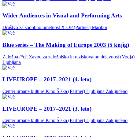
Wider Audiences in Visual and Performing Arts
Društvo za sodobno umetnost X-OP (Partner)
Maribor
Blue series – The Making of Europe 2003 (5 knjig)
Založba /*cf. Zavod za založniško in raziskovalno dejavnost (Vodja)
Ljubljana
LIVEUROPE – 2017–2021 (4. leto)
Center urbane kulture Kino Šiška (Partner)
Ljubljana
Zaključeno
LIVEUROPE – 2017–2021 (3. leto)
Center urbane kulture Kino Šiška (Partner)
Ljubljana
Zaključeno