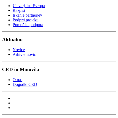
Ustvarjalna Evropa
Razpisi
Iskanje partnerjev
Podprti projekti
Pomoč in podpora
Aktualno
Novice
Arhiv e-novic
CED in Motovila
O nas
Dogodki CED