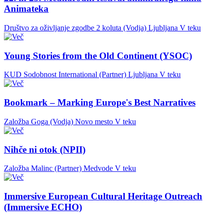
Animateka
Društvo za oživljanje zgodbe 2 koluta (Vodja)
Ljubljana
V teku
Young Stories from the Old Continent (YSOC)
KUD Sodobnost International (Partner)
Ljubljana
V teku
Bookmark – Marking Europe's Best Narratives
Založba Goga (Vodja)
Novo mesto
V teku
Nihče ni otok (NPII)
Založba Malinc (Partner)
Medvode
V teku
Immersive European Cultural Heritage Outreach
(Immersive ECHO)