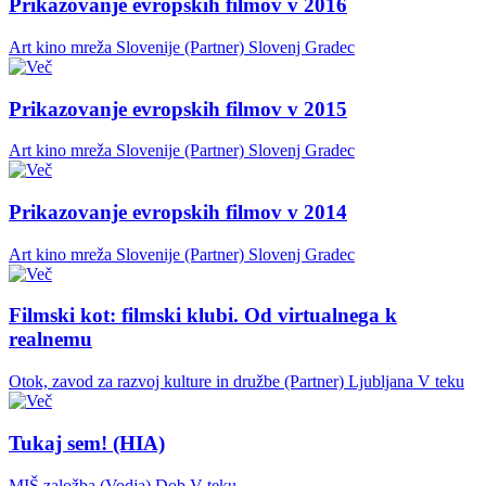
Prikazovanje evropskih filmov v 2016
Art kino mreža Slovenije (Partner)
Slovenj Gradec
Prikazovanje evropskih filmov v 2015
Art kino mreža Slovenije (Partner)
Slovenj Gradec
Prikazovanje evropskih filmov v 2014
Art kino mreža Slovenije (Partner)
Slovenj Gradec
Filmski kot: filmski klubi. Od virtualnega k
realnemu
Otok, zavod za razvoj kulture in družbe (Partner)
Ljubljana
V teku
Tukaj sem! (HIA)
MIŠ založba (Vodja)
Dob
V teku