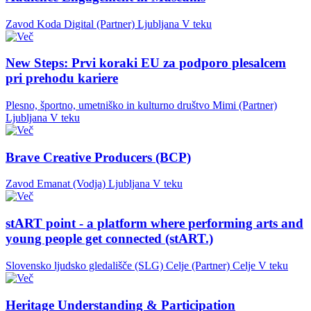
Zavod Koda Digital (Partner)
Ljubljana
V teku
New Steps: Prvi koraki EU za podporo plesalcem
pri prehodu kariere
Plesno, športno, umetniško in kulturno društvo Mimi (Partner)
Ljubljana
V teku
Brave Creative Producers (BCP)
Zavod Emanat (Vodja)
Ljubljana
V teku
stART point - a platform where performing arts and
young people get connected (stART.)
Slovensko ljudsko gledališče (SLG) Celje (Partner)
Celje
V teku
Heritage Understanding & Participation