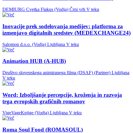
DEMIURG Cvetka Flakus (Vodja)
Črni vrh
V teku
Inovacije prek sodelovanja medijev: platforma za
izmenjavo digitalnih sredstev (MEDEXCHANGE24)
Salomon d.o.o. (Vodja)
Ljubljana
V teku
Animation HUB (A-HUB)
Društvo slovenskega animiranega filma (DSAF) (Partner)
Ljubljana
V teku
Word: Izboljšanje percepcije, kroženja in razvoja
trga evropskih grafičnih romanov
VigeVageKnjige (Vodja)
Ljubljana
V teku
Roma Soul Food (ROMASOUL)