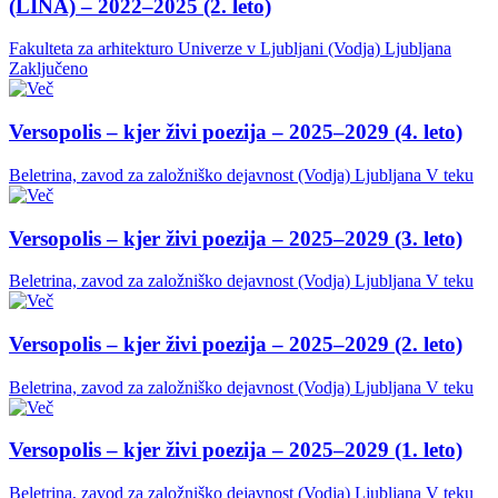
(LINA) – 2022–2025 (2. leto)
Fakulteta za arhitekturo Univerze v Ljubljani (Vodja)
Ljubljana
Zaključeno
Versopolis – kjer živi poezija – 2025–2029 (4. leto)
Beletrina, zavod za založniško dejavnost (Vodja)
Ljubljana
V teku
Versopolis – kjer živi poezija – 2025–2029 (3. leto)
Beletrina, zavod za založniško dejavnost (Vodja)
Ljubljana
V teku
Versopolis – kjer živi poezija – 2025–2029 (2. leto)
Beletrina, zavod za založniško dejavnost (Vodja)
Ljubljana
V teku
Versopolis – kjer živi poezija – 2025–2029 (1. leto)
Beletrina, zavod za založniško dejavnost (Vodja)
Ljubljana
V teku