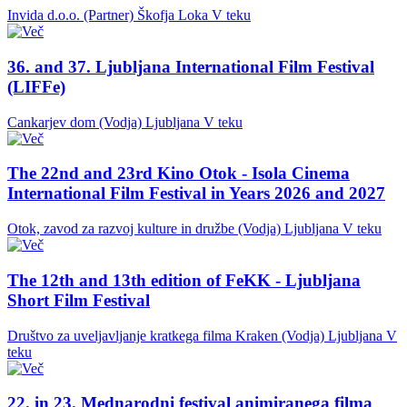
Invida d.o.o. (Partner)
Škofja Loka
V teku
36. and 37. Ljubljana International Film Festival
(LIFFe)
Cankarjev dom (Vodja)
Ljubljana
V teku
The 22nd and 23rd Kino Otok - Isola Cinema
International Film Festival in Years 2026 and 2027
Otok, zavod za razvoj kulture in družbe (Vodja)
Ljubljana
V teku
The 12th and 13th edition of FeKK - Ljubljana
Short Film Festival
Društvo za uveljavljanje kratkega filma Kraken (Vodja)
Ljubljana
V
teku
22. in 23. Mednarodni festival animiranega filma