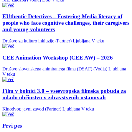
EUthentic Detectives – Fostering Media literacy of
people who face cognitive challenges, their caregivers
and young volunteers
Društvo za kulturo inkluzije (Partner)
Ljubljana
V teku
CEE Animation Workshop (CEE AW) – 2026
Društvo slovenskega animiranega filma (DSAF) (Vodja)
Ljubljana
V teku
Film v bolnici 3.0 – vseevropska filmska pobuda za
mlado občinstvo v zdravstvenih ustanovah
Kinodvor, javni zavod (Partner)
Ljubljana
V teku
Prvi pes