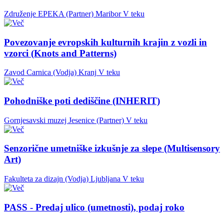
Združenje EPEKA (Partner)
Maribor
V teku
Povezovanje evropskih kulturnih krajin z vozli in
vzorci (Knots and Patterns)
Zavod Carnica (Vodja)
Kranj
V teku
Pohodniške poti dediščine (INHERIT)
Gornjesavski muzej Jesenice (Partner)
V teku
Senzorične umetniške izkušnje za slepe (Multisensory
Art)
Fakulteta za dizajn (Vodja)
Ljubljana
V teku
PASS - Predaj ulico (umetnosti), podaj roko