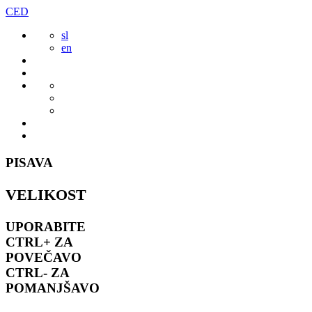
Preskoči
CED
to
sl
vsebine
en
PISAVA
VELIKOST
UPORABITE
CTRL+
ZA
POVEČAVO
CTRL-
ZA
POMANJŠAVO