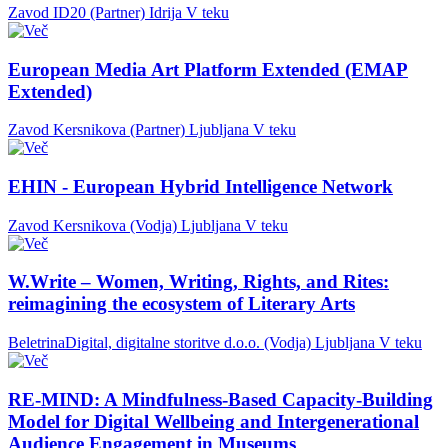
Zavod ID20 (Partner)
Idrija
V teku
European Media Art Platform Extended (EMAP
Extended)
Zavod Kersnikova (Partner)
Ljubljana
V teku
EHIN - European Hybrid Intelligence Network
Zavod Kersnikova (Vodja)
Ljubljana
V teku
W.Write – Women, Writing, Rights, and Rites:
reimagining the ecosystem of Literary Arts
BeletrinaDigital, digitalne storitve d.o.o. (Vodja)
Ljubljana
V teku
RE-MIND: A Mindfulness-Based Capacity-Building
Model for Digital Wellbeing and Intergenerational
Audience Engagement in Museums