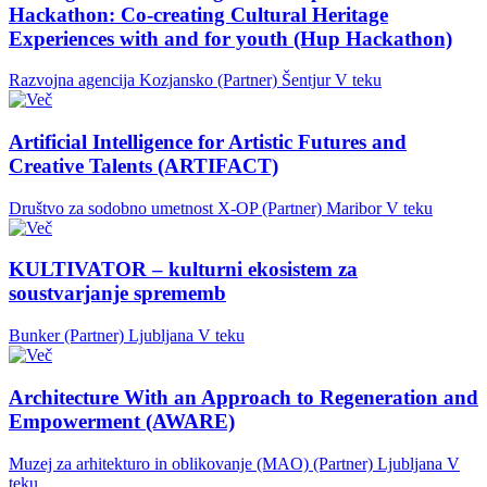
Hackathon: Co-creating Cultural Heritage
Experiences with and for youth (Hup Hackathon)
Razvojna agencija Kozjansko (Partner)
Šentjur
V teku
Artificial Intelligence for Artistic Futures and
Creative Talents (ARTIFACT)
Društvo za sodobno umetnost X-OP (Partner)
Maribor
V teku
KULTIVATOR – kulturni ekosistem za
soustvarjanje sprememb
Bunker (Partner)
Ljubljana
V teku
Architecture With an Approach to Regeneration and
Empowerment (AWARE)
Muzej za arhitekturo in oblikovanje (MAO) (Partner)
Ljubljana
V
teku