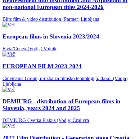
Reinvestment into distribution and Acquisition of
non-national European titles 2024-2026
Blitz film & video distribution (Partner)
Ljubljana
European films in Slovenia 2023/2024
Fivia/Cenex (Vodja)
Vojnik
EUROPEAN FILM 2023-2024
Cinemania Group, družba za filmsko tehnologijo, d.o.o. (Vodja)
Ljubljana
DEMIURG - distribution of European films in
Slovenia, years 2024 and 2025
DEMIURG Cvetka Flakus (Vodja)
Črni vrh
2022 Film Distribution - Generation stage Croatia,