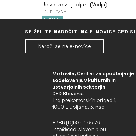
Univerze v Ljubljani (Vodja)
LJUBLJANA
V TEKU
SE ŽELITE NAROČITI NA E-NOVICE CED S
LEARN, INTERACT, AND
NETWORK IN
Naroči se na e-novice
ARCHITECTURE (LINA) –
2025–2029 (1. LETO)
Fakulteta za arhitekturo
Univerze v Ljubljani (Vodja)
Motovila, Center za spodbujanje
LJUBLJANA
sodelovanja v kulturnih in
V TEKU
ustvarjalnih sektorjih
CED Slovenia
Trg prekomorskih brigad 1,
LEARN, INTERACT, AND
1000 Ljubljana, 3. nad.
NETWORK IN
ARCHITECTURE (LINA) –
2022–2025 (4. LETO)
+386 (0)59 01 65 76
Fakulteta za arhitekturo
info@ced-slovenia.eu
Univerze v Ljubljani (Vodja)