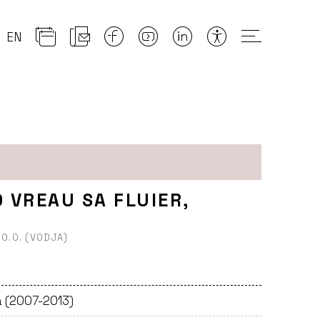
EN
 VREAU SA FLUIER,
O.O. (VODJA)
a (2007-2013)