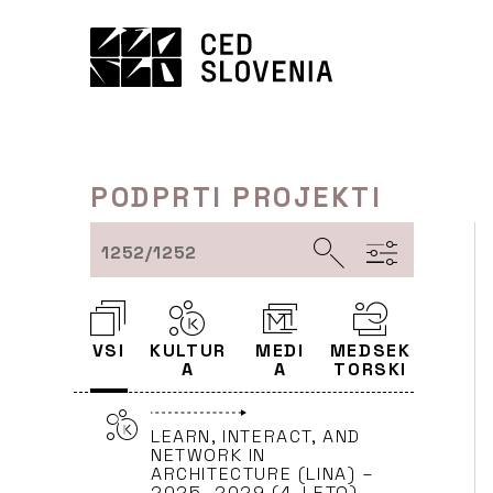
Preskoči
to
vsebine
PODPRTI PROJEKTI
1252/1252
VSI
KULTUR
MEDI
MEDSEK
A
A
TORSKI
LEARN, INTERACT, AND
NETWORK IN
ARCHITECTURE (LINA) –
2025–2029 (4. LETO)