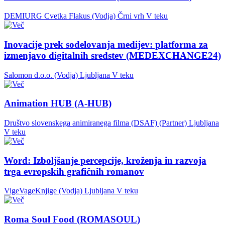
DEMIURG Cvetka Flakus (Vodja)
Črni vrh
V teku
Inovacije prek sodelovanja medijev: platforma za
izmenjavo digitalnih sredstev (MEDEXCHANGE24)
Salomon d.o.o. (Vodja)
Ljubljana
V teku
Animation HUB (A-HUB)
Društvo slovenskega animiranega filma (DSAF) (Partner)
Ljubljana
V teku
Word: Izboljšanje percepcije, kroženja in razvoja
trga evropskih grafičnih romanov
VigeVageKnjige (Vodja)
Ljubljana
V teku
Roma Soul Food (ROMASOUL)