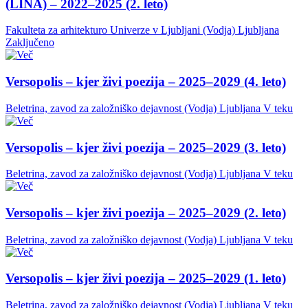
(LINA) – 2022–2025 (2. leto)
Fakulteta za arhitekturo Univerze v Ljubljani (Vodja)
Ljubljana
Zaključeno
Versopolis – kjer živi poezija – 2025–2029 (4. leto)
Beletrina, zavod za založniško dejavnost (Vodja)
Ljubljana
V teku
Versopolis – kjer živi poezija – 2025–2029 (3. leto)
Beletrina, zavod za založniško dejavnost (Vodja)
Ljubljana
V teku
Versopolis – kjer živi poezija – 2025–2029 (2. leto)
Beletrina, zavod za založniško dejavnost (Vodja)
Ljubljana
V teku
Versopolis – kjer živi poezija – 2025–2029 (1. leto)
Beletrina, zavod za založniško dejavnost (Vodja)
Ljubljana
V teku