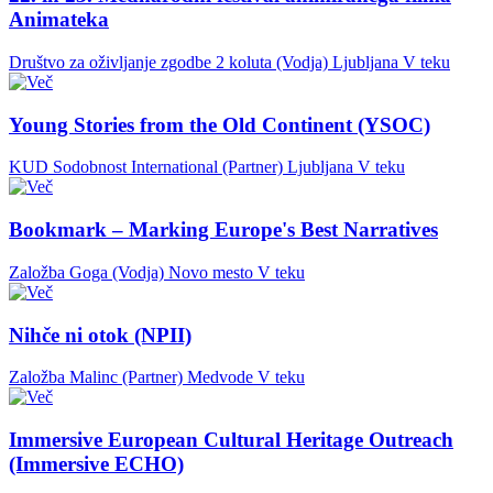
Animateka
Društvo za oživljanje zgodbe 2 koluta (Vodja)
Ljubljana
V teku
Young Stories from the Old Continent (YSOC)
KUD Sodobnost International (Partner)
Ljubljana
V teku
Bookmark – Marking Europe's Best Narratives
Založba Goga (Vodja)
Novo mesto
V teku
Nihče ni otok (NPII)
Založba Malinc (Partner)
Medvode
V teku
Immersive European Cultural Heritage Outreach
(Immersive ECHO)