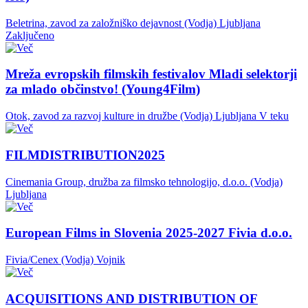
Beletrina, zavod za založniško dejavnost (Vodja)
Ljubljana
Zaključeno
Mreža evropskih filmskih festivalov Mladi selektorji
za mlado občinstvo! (Young4Film)
Otok, zavod za razvoj kulture in družbe (Vodja)
Ljubljana
V teku
FILMDISTRIBUTION2025
Cinemania Group, družba za filmsko tehnologijo, d.o.o. (Vodja)
Ljubljana
European Films in Slovenia 2025-2027 Fivia d.o.o.
Fivia/Cenex (Vodja)
Vojnik
ACQUISITIONS AND DISTRIBUTION OF