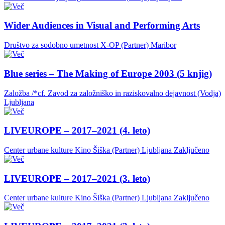
Wider Audiences in Visual and Performing Arts
Društvo za sodobno umetnost X-OP (Partner)
Maribor
Blue series – The Making of Europe 2003 (5 knjig)
Založba /*cf. Zavod za založniško in raziskovalno dejavnost (Vodja)
Ljubljana
LIVEUROPE – 2017–2021 (4. leto)
Center urbane kulture Kino Šiška (Partner)
Ljubljana
Zaključeno
LIVEUROPE – 2017–2021 (3. leto)
Center urbane kulture Kino Šiška (Partner)
Ljubljana
Zaključeno