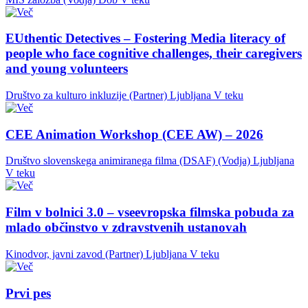
EUthentic Detectives – Fostering Media literacy of
people who face cognitive challenges, their caregivers
and young volunteers
Društvo za kulturo inkluzije (Partner)
Ljubljana
V teku
CEE Animation Workshop (CEE AW) – 2026
Društvo slovenskega animiranega filma (DSAF) (Vodja)
Ljubljana
V teku
Film v bolnici 3.0 – vseevropska filmska pobuda za
mlado občinstvo v zdravstvenih ustanovah
Kinodvor, javni zavod (Partner)
Ljubljana
V teku
Prvi pes