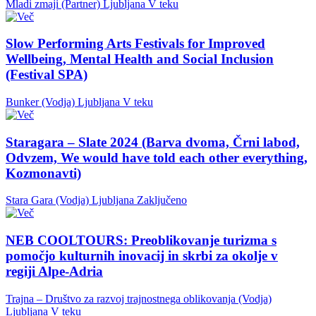
Mladi zmaji (Partner)
Ljubljana
V teku
Slow Performing Arts Festivals for Improved
Wellbeing, Mental Health and Social Inclusion
(Festival SPA)
Bunker (Vodja)
Ljubljana
V teku
Staragara – Slate 2024 (Barva dvoma, Črni labod,
Odvzem, We would have told each other everything,
Kozmonavti)
Stara Gara (Vodja)
Ljubljana
Zaključeno
NEB COOLTOURS: Preoblikovanje turizma s
pomočjo kulturnih inovacij in skrbi za okolje v
regiji Alpe-Adria
Trajna – Društvo za razvoj trajnostnega oblikovanja (Vodja)
Ljubljana
V teku