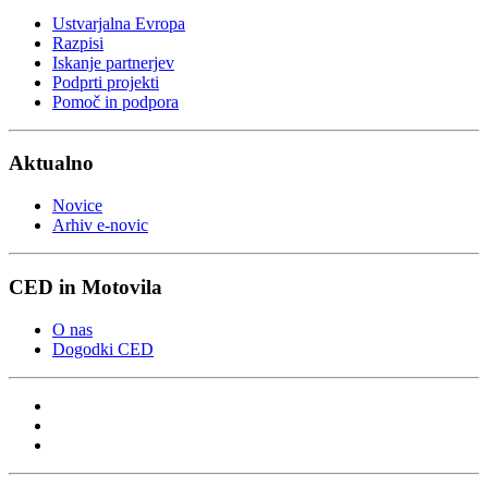
Ustvarjalna Evropa
Razpisi
Iskanje partnerjev
Podprti projekti
Pomoč in podpora
Aktualno
Novice
Arhiv e-novic
CED in Motovila
O nas
Dogodki CED