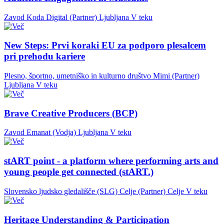
Zavod Koda Digital (Partner)
Ljubljana
V teku
New Steps: Prvi koraki EU za podporo plesalcem
pri prehodu kariere
Plesno, športno, umetniško in kulturno društvo Mimi (Partner)
Ljubljana
V teku
Brave Creative Producers (BCP)
Zavod Emanat (Vodja)
Ljubljana
V teku
stART point - a platform where performing arts and
young people get connected (stART.)
Slovensko ljudsko gledališče (SLG) Celje (Partner)
Celje
V teku
Heritage Understanding & Participation