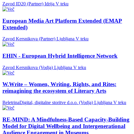
Zavod ID20 (Partner)
Idrija
V teku
European Media Art Platform Extended (EMAP
Extended)
Zavod Kersnikova (Partner)
Ljubljana
V teku
EHIN - European Hybrid Intelligence Network
Zavod Kersnikova (Vodja)
Ljubljana
V teku
W.Write – Women, Writing, Rights, and Rites:
reimagining the ecosystem of Literary Arts
BeletrinaDigital, digitalne storitve d.o.o. (Vodja)
Ljubljana
V teku
RE-MIND: A Mindfulness-Based Capacity-Building
Model for Digital Wellbeing and Intergenerational
Audience Engagement in Museums