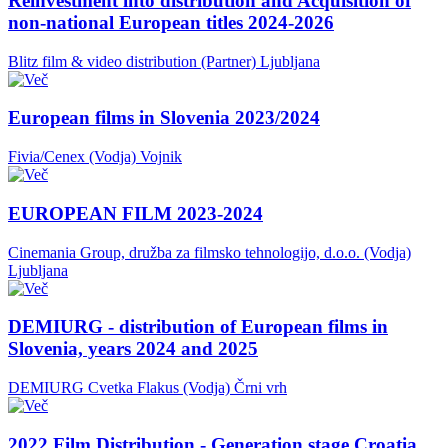
Reinvestment into distribution and Acquisition of
non-national European titles 2024-2026
Blitz film & video distribution (Partner)
Ljubljana
European films in Slovenia 2023/2024
Fivia/Cenex (Vodja)
Vojnik
EUROPEAN FILM 2023-2024
Cinemania Group, družba za filmsko tehnologijo, d.o.o. (Vodja)
Ljubljana
DEMIURG - distribution of European films in
Slovenia, years 2024 and 2025
DEMIURG Cvetka Flakus (Vodja)
Črni vrh
2022 Film Distribution - Generation stage Croatia,