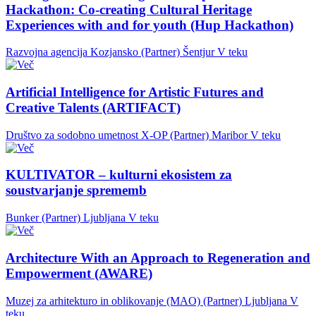
Hackathon: Co-creating Cultural Heritage
Experiences with and for youth (Hup Hackathon)
Razvojna agencija Kozjansko (Partner)
Šentjur
V teku
Artificial Intelligence for Artistic Futures and
Creative Talents (ARTIFACT)
Društvo za sodobno umetnost X-OP (Partner)
Maribor
V teku
KULTIVATOR – kulturni ekosistem za
soustvarjanje sprememb
Bunker (Partner)
Ljubljana
V teku
Architecture With an Approach to Regeneration and
Empowerment (AWARE)
Muzej za arhitekturo in oblikovanje (MAO) (Partner)
Ljubljana
V
teku