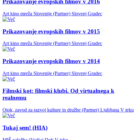
Prikazovanje evropskih filmov v 2016
Art kino mreža Slovenije (Partner)
Slovenj Gradec
Prikazovanje evropskih filmov v 2015
Art kino mreža Slovenije (Partner)
Slovenj Gradec
Prikazovanje evropskih filmov v 2014
Art kino mreža Slovenije (Partner)
Slovenj Gradec
Filmski kot: filmski klubi. Od virtualnega k
realnemu
Otok, zavod za razvoj kulture in družbe (Partner)
Ljubljana
V teku
Tukaj sem! (HIA)
MIŠ založba (Vodja)
Dob
V teku