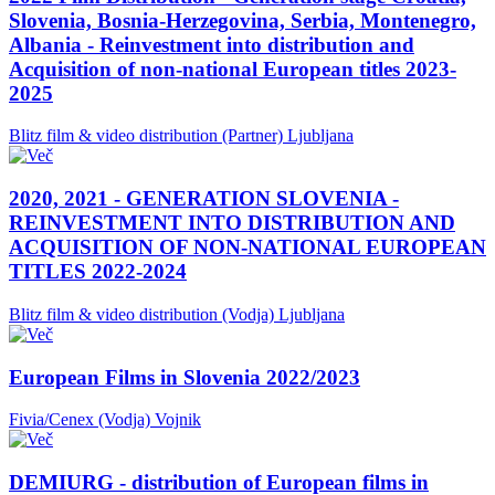
Slovenia, Bosnia-Herzegovina, Serbia, Montenegro,
Albania - Reinvestment into distribution and
Acquisition of non-national European titles 2023-
2025
Blitz film & video distribution (Partner)
Ljubljana
2020, 2021 - GENERATION SLOVENIA -
REINVESTMENT INTO DISTRIBUTION AND
ACQUISITION OF NON-NATIONAL EUROPEAN
TITLES 2022-2024
Blitz film & video distribution (Vodja)
Ljubljana
European Films in Slovenia 2022/2023
Fivia/Cenex (Vodja)
Vojnik
DEMIURG - distribution of European films in