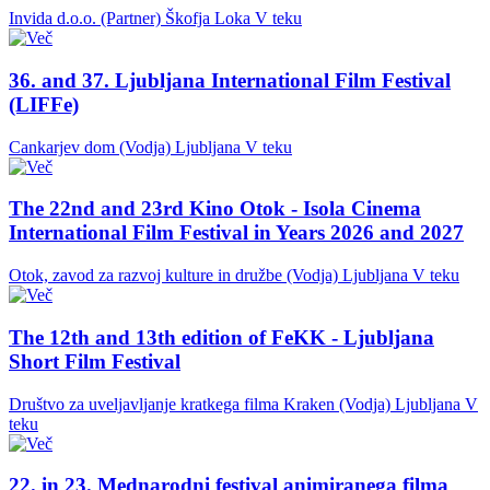
Invida d.o.o. (Partner)
Škofja Loka
V teku
36. and 37. Ljubljana International Film Festival
(LIFFe)
Cankarjev dom (Vodja)
Ljubljana
V teku
The 22nd and 23rd Kino Otok - Isola Cinema
International Film Festival in Years 2026 and 2027
Otok, zavod za razvoj kulture in družbe (Vodja)
Ljubljana
V teku
The 12th and 13th edition of FeKK - Ljubljana
Short Film Festival
Društvo za uveljavljanje kratkega filma Kraken (Vodja)
Ljubljana
V
teku
22. in 23. Mednarodni festival animiranega filma