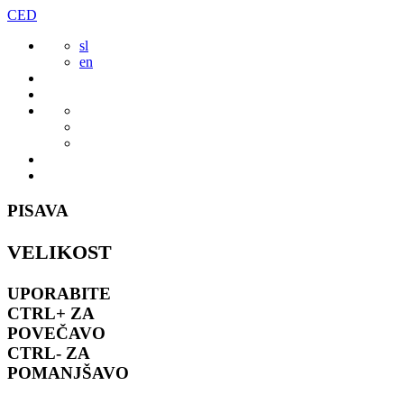
Preskoči
CED
to
sl
vsebine
en
PISAVA
VELIKOST
UPORABITE
CTRL+
ZA
POVEČAVO
CTRL-
ZA
POMANJŠAVO