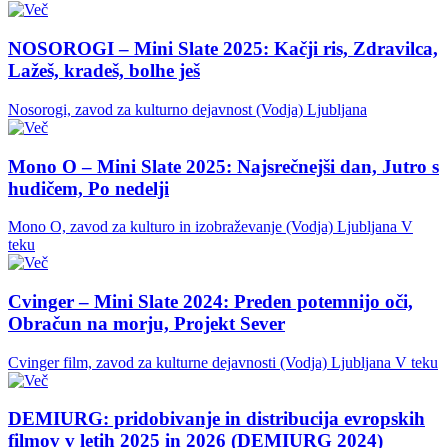
NOSOROGI – Mini Slate 2025: Kačji ris, Zdravilca,
Lažeš, kradeš, bolhe ješ
Nosorogi, zavod za kulturno dejavnost (Vodja)
Ljubljana
Mono O – Mini Slate 2025: Najsrečnejši dan, Jutro s
hudičem, Po nedelji
Mono O, zavod za kulturo in izobraževanje (Vodja)
Ljubljana
V
teku
Cvinger – Mini Slate 2024: Preden potemnijo oči,
Obračun na morju, Projekt Sever
Cvinger film, zavod za kulturne dejavnosti (Vodja)
Ljubljana
V teku
DEMIURG: pridobivanje in distribucija evropskih
filmov v letih 2025 in 2026 (DEMIURG 2024)