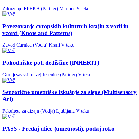
Združenje EPEKA (Partner)
Maribor
V teku
Povezovanje evropskih kulturnih krajin z vozli in
vzorci (Knots and Patterns)
Zavod Carnica (Vodja)
Kranj
V teku
Pohodniške poti dediščine (INHERIT)
Gornjesavski muzej Jesenice (Partner)
V teku
Senzorične umetniške izkušnje za slepe (Multisensory
Art)
Fakulteta za dizajn (Vodja)
Ljubljana
V teku
PASS - Predaj ulico (umetnosti), podaj roko