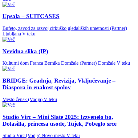
Upsala – SUITCASES
Bufeto, zavod za razvoj cirkuško gledaliških umetnosti (Partner)
Ljubljana
V teku
Nevidna slika (IP)
Kulturni dom Franca Bernika Domžale (Partner)
Domžale
V teku
BRIDGE: Gradnja, Revizija, Vključevanje –
Diaspora in enakost spolov
Mesto žensk (Vodja)
V teku
Studio Virc – Mini Slate 2025: Izzvenelo bo,
Dolasilla, princesa usode, Tujek, Pobeglo srce
Studio Virc (Vodja)
Novo mesto
V teku