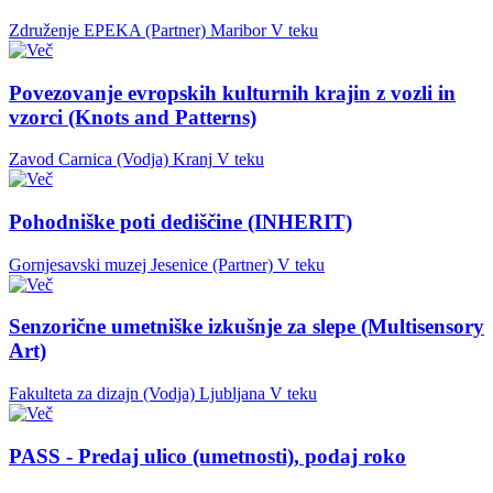
Združenje EPEKA (Partner)
Maribor
V teku
Povezovanje evropskih kulturnih krajin z vozli in
vzorci (Knots and Patterns)
Zavod Carnica (Vodja)
Kranj
V teku
Pohodniške poti dediščine (INHERIT)
Gornjesavski muzej Jesenice (Partner)
V teku
Senzorične umetniške izkušnje za slepe (Multisensory
Art)
Fakulteta za dizajn (Vodja)
Ljubljana
V teku
PASS - Predaj ulico (umetnosti), podaj roko