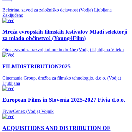
Beletrina, zavod za založniško dejavnost (Vodja)
Ljubljana
Zaključeno
Mreža evropskih filmskih festivalov Mladi selektorji
za mlado občinstvo! (Young4Film)
Otok, zavod za razvoj kulture in družbe (Vodja)
Ljubljana
V teku
FILMDISTRIBUTION2025
Cinemania Group, družba za filmsko tehnologijo, d.o.o. (Vodja)
Ljubljana
European Films in Slovenia 2025-2027 Fivia d.o.o.
Fivia/Cenex (Vodja)
Vojnik
ACQUISITIONS AND DISTRIBUTION OF