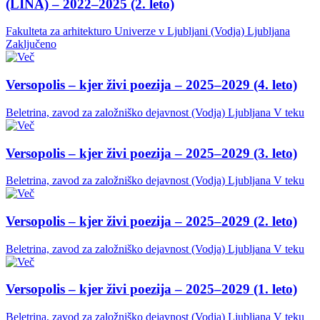
(LINA) – 2022–2025 (2. leto)
Fakulteta za arhitekturo Univerze v Ljubljani (Vodja)
Ljubljana
Zaključeno
Versopolis – kjer živi poezija – 2025–2029 (4. leto)
Beletrina, zavod za založniško dejavnost (Vodja)
Ljubljana
V teku
Versopolis – kjer živi poezija – 2025–2029 (3. leto)
Beletrina, zavod za založniško dejavnost (Vodja)
Ljubljana
V teku
Versopolis – kjer živi poezija – 2025–2029 (2. leto)
Beletrina, zavod za založniško dejavnost (Vodja)
Ljubljana
V teku
Versopolis – kjer živi poezija – 2025–2029 (1. leto)
Beletrina, zavod za založniško dejavnost (Vodja)
Ljubljana
V teku