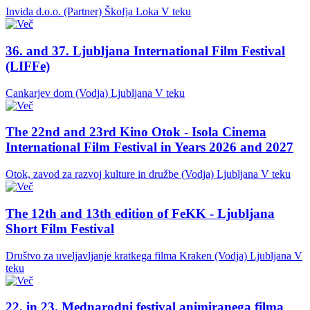
Invida d.o.o. (Partner)
Škofja Loka
V teku
36. and 37. Ljubljana International Film Festival
(LIFFe)
Cankarjev dom (Vodja)
Ljubljana
V teku
The 22nd and 23rd Kino Otok - Isola Cinema
International Film Festival in Years 2026 and 2027
Otok, zavod za razvoj kulture in družbe (Vodja)
Ljubljana
V teku
The 12th and 13th edition of FeKK - Ljubljana
Short Film Festival
Društvo za uveljavljanje kratkega filma Kraken (Vodja)
Ljubljana
V
teku
22. in 23. Mednarodni festival animiranega filma