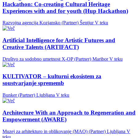
Hackathon: Co-creating Cultural Heritage
Experiences with and for youth (Hup Hackathon)
Razvojna agencija Kozjansko (Partner)
Šentjur
V teku
Artificial Intelligence for Artistic Futures and
Creative Talents (ARTIFACT)
Društvo za sodobno umetnost X-OP (Partner)
Maribor
V teku
KULTIVATOR – kulturni ekosistem za
soustvarjanje sprememb
Bunker (Partner)
Ljubljana
V teku
Architecture With an Approach to Regeneration and
Empowerment (AWARE)
Muzej za arhitekturo in oblikovanje (MAO) (Partner)
Ljubljana
V
teku