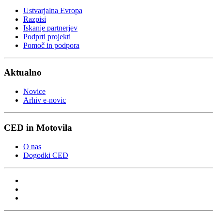
Ustvarjalna Evropa
Razpisi
Iskanje partnerjev
Podprti projekti
Pomoč in podpora
Aktualno
Novice
Arhiv e-novic
CED in Motovila
O nas
Dogodki CED