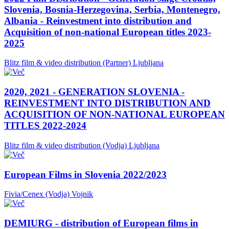
Slovenia, Bosnia-Herzegovina, Serbia, Montenegro,
Albania - Reinvestment into distribution and
Acquisition of non-national European titles 2023-
2025
Blitz film & video distribution (Partner)
Ljubljana
2020, 2021 - GENERATION SLOVENIA -
REINVESTMENT INTO DISTRIBUTION AND
ACQUISITION OF NON-NATIONAL EUROPEAN
TITLES 2022-2024
Blitz film & video distribution (Vodja)
Ljubljana
European Films in Slovenia 2022/2023
Fivia/Cenex (Vodja)
Vojnik
DEMIURG - distribution of European films in