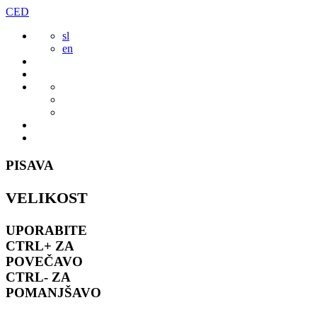
Preskoči
CED
to
sl
vsebine
en
PISAVA
VELIKOST
UPORABITE
CTRL+
ZA
POVEČAVO
CTRL-
ZA
POMANJŠAVO