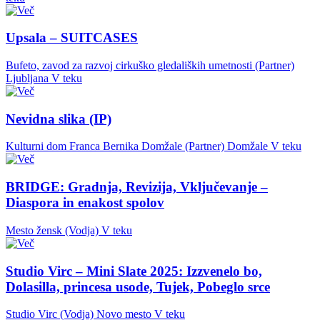
Upsala – SUITCASES
Bufeto, zavod za razvoj cirkuško gledaliških umetnosti (Partner)
Ljubljana
V teku
Nevidna slika (IP)
Kulturni dom Franca Bernika Domžale (Partner)
Domžale
V teku
BRIDGE: Gradnja, Revizija, Vključevanje –
Diaspora in enakost spolov
Mesto žensk (Vodja)
V teku
Studio Virc – Mini Slate 2025: Izzvenelo bo,
Dolasilla, princesa usode, Tujek, Pobeglo srce
Studio Virc (Vodja)
Novo mesto
V teku