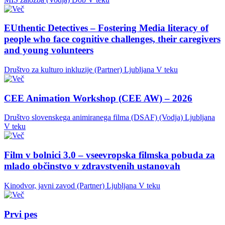
EUthentic Detectives – Fostering Media literacy of
people who face cognitive challenges, their caregivers
and young volunteers
Društvo za kulturo inkluzije (Partner)
Ljubljana
V teku
CEE Animation Workshop (CEE AW) – 2026
Društvo slovenskega animiranega filma (DSAF) (Vodja)
Ljubljana
V teku
Film v bolnici 3.0 – vseevropska filmska pobuda za
mlado občinstvo v zdravstvenih ustanovah
Kinodvor, javni zavod (Partner)
Ljubljana
V teku
Prvi pes