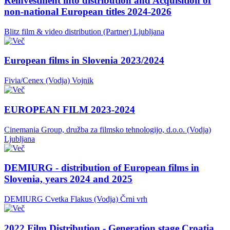
Reinvestment into distribution and Acquisition of
non-national European titles 2024-2026
Blitz film & video distribution (Partner)
Ljubljana
European films in Slovenia 2023/2024
Fivia/Cenex (Vodja)
Vojnik
EUROPEAN FILM 2023-2024
Cinemania Group, družba za filmsko tehnologijo, d.o.o. (Vodja)
Ljubljana
DEMIURG - distribution of European films in
Slovenia, years 2024 and 2025
DEMIURG Cvetka Flakus (Vodja)
Črni vrh
2022 Film Distribution - Generation stage Croatia,