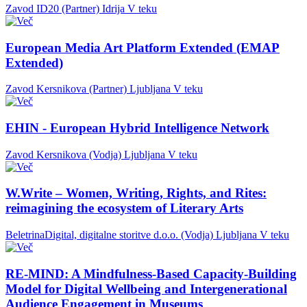
Zavod ID20 (Partner)
Idrija
V teku
European Media Art Platform Extended (EMAP
Extended)
Zavod Kersnikova (Partner)
Ljubljana
V teku
EHIN - European Hybrid Intelligence Network
Zavod Kersnikova (Vodja)
Ljubljana
V teku
W.Write – Women, Writing, Rights, and Rites:
reimagining the ecosystem of Literary Arts
BeletrinaDigital, digitalne storitve d.o.o. (Vodja)
Ljubljana
V teku
RE-MIND: A Mindfulness-Based Capacity-Building
Model for Digital Wellbeing and Intergenerational
Audience Engagement in Museums