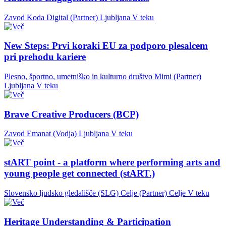
Zavod Koda Digital (Partner)
Ljubljana
V teku
New Steps: Prvi koraki EU za podporo plesalcem
pri prehodu kariere
Plesno, športno, umetniško in kulturno društvo Mimi (Partner)
Ljubljana
V teku
Brave Creative Producers (BCP)
Zavod Emanat (Vodja)
Ljubljana
V teku
stART point - a platform where performing arts and
young people get connected (stART.)
Slovensko ljudsko gledališče (SLG) Celje (Partner)
Celje
V teku
Heritage Understanding & Participation