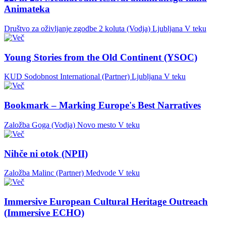
Animateka
Društvo za oživljanje zgodbe 2 koluta (Vodja)
Ljubljana
V teku
Young Stories from the Old Continent (YSOC)
KUD Sodobnost International (Partner)
Ljubljana
V teku
Bookmark – Marking Europe's Best Narratives
Založba Goga (Vodja)
Novo mesto
V teku
Nihče ni otok (NPII)
Založba Malinc (Partner)
Medvode
V teku
Immersive European Cultural Heritage Outreach
(Immersive ECHO)