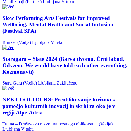
Mladi zmaji (Partner)
Ljubljana
V teku
Slow Performing Arts Festivals for Improved
Wellbeing, Mental Health and Social Inclusion
(Festival SPA)
Bunker (Vodja)
Ljubljana
V teku
Staragara – Slate 2024 (Barva dvoma, Črni labod,
Odvzem, We would have told each other everything,
Kozmonavti)
Stara Gara (Vodja)
Ljubljana
Zaključeno
NEB COOLTOURS: Preoblikovanje turizma s
pomočjo kulturnih inovacij in skrbi za okolje v
regiji Alpe-Adria
Trajna – Društvo za razvoj trajnostnega oblikovanja (Vodja)
Ljubljana
V teku