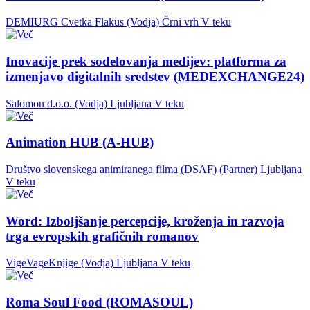
DEMIURG Cvetka Flakus (Vodja)
Črni vrh
V teku
Inovacije prek sodelovanja medijev: platforma za
izmenjavo digitalnih sredstev (MEDEXCHANGE24)
Salomon d.o.o. (Vodja)
Ljubljana
V teku
Animation HUB (A-HUB)
Društvo slovenskega animiranega filma (DSAF) (Partner)
Ljubljana
V teku
Word: Izboljšanje percepcije, kroženja in razvoja
trga evropskih grafičnih romanov
VigeVageKnjige (Vodja)
Ljubljana
V teku
Roma Soul Food (ROMASOUL)