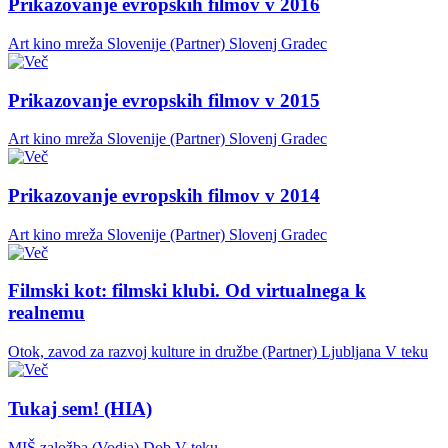
Prikazovanje evropskih filmov v 2016
Art kino mreža Slovenije (Partner)
Slovenj Gradec
Prikazovanje evropskih filmov v 2015
Art kino mreža Slovenije (Partner)
Slovenj Gradec
Prikazovanje evropskih filmov v 2014
Art kino mreža Slovenije (Partner)
Slovenj Gradec
Filmski kot: filmski klubi. Od virtualnega k
realnemu
Otok, zavod za razvoj kulture in družbe (Partner)
Ljubljana
V teku
Tukaj sem! (HIA)
MIŠ založba (Vodja)
Dob
V teku