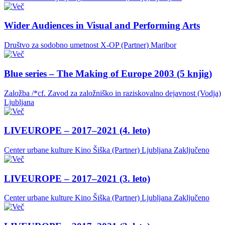
Wider Audiences in Visual and Performing Arts
Društvo za sodobno umetnost X-OP (Partner)
Maribor
Blue series – The Making of Europe 2003 (5 knjig)
Založba /*cf. Zavod za založniško in raziskovalno dejavnost (Vodja)
Ljubljana
LIVEUROPE – 2017–2021 (4. leto)
Center urbane kulture Kino Šiška (Partner)
Ljubljana
Zaključeno
LIVEUROPE – 2017–2021 (3. leto)
Center urbane kulture Kino Šiška (Partner)
Ljubljana
Zaključeno