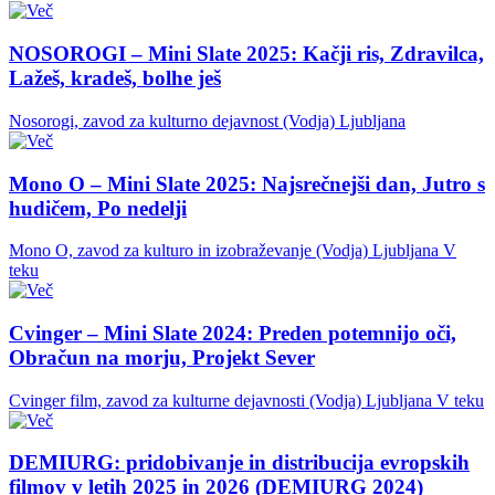
NOSOROGI – Mini Slate 2025: Kačji ris, Zdravilca,
Lažeš, kradeš, bolhe ješ
Nosorogi, zavod za kulturno dejavnost (Vodja)
Ljubljana
Mono O – Mini Slate 2025: Najsrečnejši dan, Jutro s
hudičem, Po nedelji
Mono O, zavod za kulturo in izobraževanje (Vodja)
Ljubljana
V
teku
Cvinger – Mini Slate 2024: Preden potemnijo oči,
Obračun na morju, Projekt Sever
Cvinger film, zavod za kulturne dejavnosti (Vodja)
Ljubljana
V teku
DEMIURG: pridobivanje in distribucija evropskih
filmov v letih 2025 in 2026 (DEMIURG 2024)