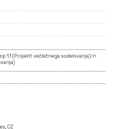
op 1.1 (Projekti večletnega sodelovanja) in
ovanja)
es, CZ