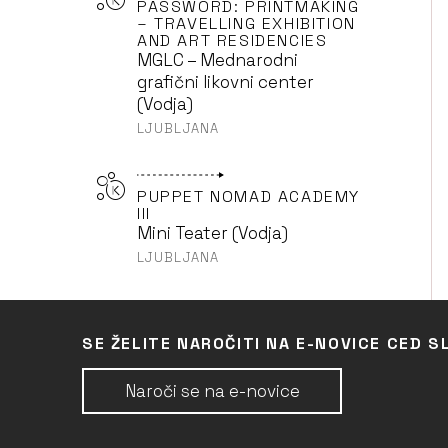
PASSWORD: PRINTMAKING
– TRAVELLING EXHIBITION
AND ART RESIDENCIES
MGLC – Mednarodni
grafični likovni center
(Vodja)
LJUBLJANA
PUPPET NOMAD ACADEMY
III
Mini Teater (Vodja)
LJUBLJANA
EVROPSKA POT
ZGODOVINSKIH
SE ŽELITE NAROČITI NA E-NOVICE CED S
GLEDALIŠČ (EUROPEAN
ROUTE OF HISTORIC
Naroči se na e-novice
THEATRES)
Slovenski gledališki inštitut
(SLOGI) (Partner)