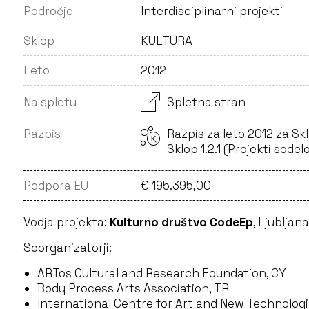
Področje
Interdisciplinarni projekti
Sklop
KULTURA
Leto
2012
Na spletu
Spletna stran
Razpis
Razpis za leto 2012 za Skl
Sklop 1.2.1 (Projekti sodel
Podpora EU
€ 195.395,00
Vodja projekta:
Kulturno društvo CodeEp
, Ljubljana
Soorganizatorji:
ARTos Cultural and Research Foundation, CY
Body Process Arts Association, TR
International Centre for Art and New Technologi