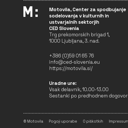
Motovila, Center za spodbujanje
HOUSTON, IMAMO
sodelovanja v kulturnih in
PROBLEM! /HOUSTON, WE
ustvarjalnih sektorjih
HAVE A PROBLEM!
CED Slovenia
Studio Virc (Vodja)
Trg prekomorskih brigad 1,
NOVO MESTO
1000 Ljubljana, 3. nad.
+386 (0)59 01 65 76
ULAY/PROJEKT RAK,
LOVELOST (ZALJUBLJEN
info@ced-slovenia.eu
ZGUBLJEN), NOČNO
https://motovila.si/
ŽIVLJENJE (NIGHTLIFE)
Vertigo zavod za kulturne
dejavnosti (Partner)
Uradne ure:
Vsak delavnik, 10.00-13.00
LJUBLJANA
Sestanki po predhodnem dogovor
BEYOND FRONT@:
BRIDGING NEW
TERRITORIES (BEYOND
© Motovila
Pogoji uporabe
O piškotkih
Impressu
FRONT@: POVEZOVANJE