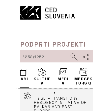
INTERNATIONAL ANIMATED
Preskoči
FILM FESTIVAL
to
Kinodvor, javni zavod
vsebine
(Partner)
LJUBLJANA
MATERIALITY
(MATERIALNOST)
PODPRTI PROJEKTI
KIBLA (Partner)
MARIBOR
1252/1252
SOFT CONTROL
KIBLA (Vodja)
VSI
KULTUR
MEDI
MEDSEK
MARIBOR
A
A
TORSKI
TRIBE – TRANSITORY
RESIDENCY INITIATIVE OF
BALKAN AND EAST
EUROPE