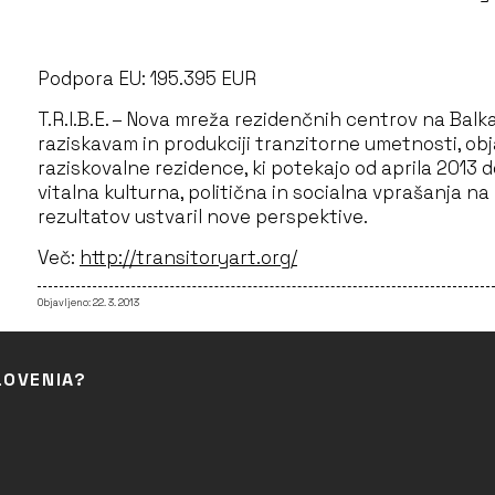
Podpora EU: 195.395 EUR
T.R.I.B.E. – Nova mreža rezidenčnih centrov na Bal
raziskavam in produkciji tranzitorne umetnosti, objav
raziskovalne rezidence, ki potekajo od aprila 2013 
vitalna kulturna, politična in socialna vprašanja na
rezultatov ustvaril nove perspektive.
Več:
http://transitoryart.org/
Objavljeno: 22. 3. 2013
LOVENIA?