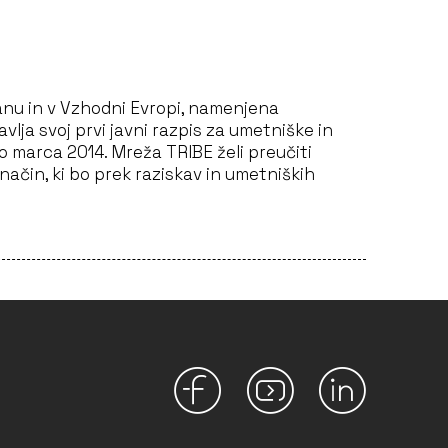
kanu in v Vzhodni Evropi, namenjena
lja svoj ​​prvi javni razpis za umetniške in
do marca 2014. Mreža TRIBE želi preučiti
 način, ki bo prek raziskav in umetniških