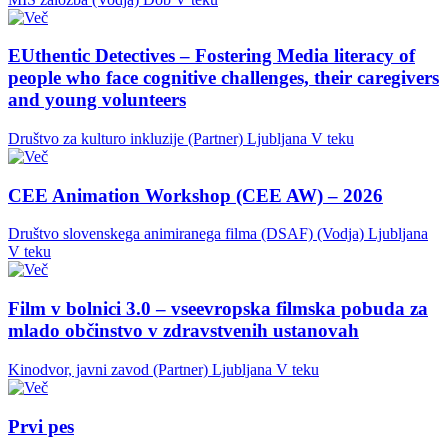
EUthentic Detectives – Fostering Media literacy of
people who face cognitive challenges, their caregivers
and young volunteers
Društvo za kulturo inkluzije (Partner)
Ljubljana
V teku
CEE Animation Workshop (CEE AW) – 2026
Društvo slovenskega animiranega filma (DSAF) (Vodja)
Ljubljana
V teku
Film v bolnici 3.0 – vseevropska filmska pobuda za
mlado občinstvo v zdravstvenih ustanovah
Kinodvor, javni zavod (Partner)
Ljubljana
V teku
Prvi pes