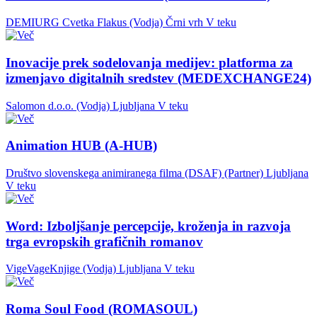
DEMIURG Cvetka Flakus (Vodja)
Črni vrh
V teku
Inovacije prek sodelovanja medijev: platforma za
izmenjavo digitalnih sredstev (MEDEXCHANGE24)
Salomon d.o.o. (Vodja)
Ljubljana
V teku
Animation HUB (A-HUB)
Društvo slovenskega animiranega filma (DSAF) (Partner)
Ljubljana
V teku
Word: Izboljšanje percepcije, kroženja in razvoja
trga evropskih grafičnih romanov
VigeVageKnjige (Vodja)
Ljubljana
V teku
Roma Soul Food (ROMASOUL)