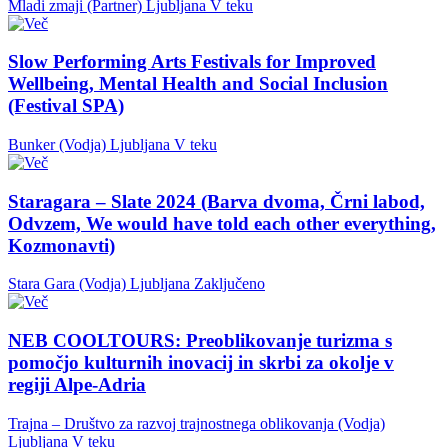
Mladi zmaji (Partner)
Ljubljana
V teku
Slow Performing Arts Festivals for Improved
Wellbeing, Mental Health and Social Inclusion
(Festival SPA)
Bunker (Vodja)
Ljubljana
V teku
Staragara – Slate 2024 (Barva dvoma, Črni labod,
Odvzem, We would have told each other everything,
Kozmonavti)
Stara Gara (Vodja)
Ljubljana
Zaključeno
NEB COOLTOURS: Preoblikovanje turizma s
pomočjo kulturnih inovacij in skrbi za okolje v
regiji Alpe-Adria
Trajna – Društvo za razvoj trajnostnega oblikovanja (Vodja)
Ljubljana
V teku