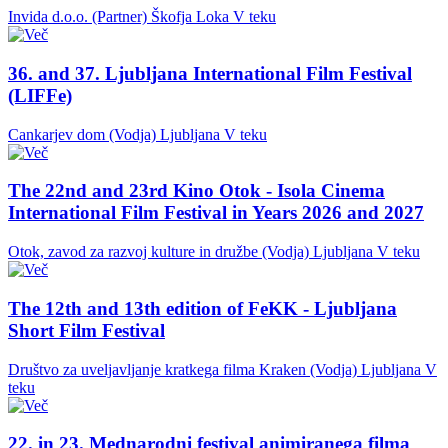
Invida d.o.o. (Partner)
Škofja Loka
V teku
36. and 37. Ljubljana International Film Festival
(LIFFe)
Cankarjev dom (Vodja)
Ljubljana
V teku
The 22nd and 23rd Kino Otok - Isola Cinema
International Film Festival in Years 2026 and 2027
Otok, zavod za razvoj kulture in družbe (Vodja)
Ljubljana
V teku
The 12th and 13th edition of FeKK - Ljubljana
Short Film Festival
Društvo za uveljavljanje kratkega filma Kraken (Vodja)
Ljubljana
V
teku
22. in 23. Mednarodni festival animiranega filma