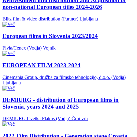
Reinvestment into distribution and Acquisition of
non-national European titles 2024-2026
Blitz film & video distribution (Partner)
Ljubljana
European films in Slovenia 2023/2024
Fivia/Cenex (Vodja)
Vojnik
EUROPEAN FILM 2023-2024
Cinemania Group, družba za filmsko tehnologijo, d.o.o. (Vodja)
Ljubljana
DEMIURG - distribution of European films in
Slovenia, years 2024 and 2025
DEMIURG Cvetka Flakus (Vodja)
Črni vrh
2022 Film Distribution - Generation stage Croatia,