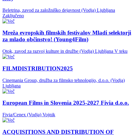
Beletrina, zavod za založniško dejavnost (Vodja)
Ljubljana
Zaključeno
Mreža evropskih filmskih festivalov Mladi selektorji
za mlado občinstvo! (Young4Film)
Otok, zavod za razvoj kulture in družbe (Vodja)
Ljubljana
V teku
FILMDISTRIBUTION2025
Cinemania Group, družba za filmsko tehnologijo, d.o.o. (Vodja)
Ljubljana
European Films in Slovenia 2025-2027 Fivia d.o.o.
Fivia/Cenex (Vodja)
Vojnik
ACQUISITIONS AND DISTRIBUTION OF