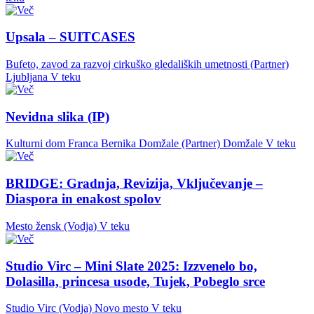
Upsala – SUITCASES
Bufeto, zavod za razvoj cirkuško gledaliških umetnosti (Partner)
Ljubljana
V teku
Nevidna slika (IP)
Kulturni dom Franca Bernika Domžale (Partner)
Domžale
V teku
BRIDGE: Gradnja, Revizija, Vključevanje –
Diaspora in enakost spolov
Mesto žensk (Vodja)
V teku
Studio Virc – Mini Slate 2025: Izzvenelo bo,
Dolasilla, princesa usode, Tujek, Pobeglo srce
Studio Virc (Vodja)
Novo mesto
V teku