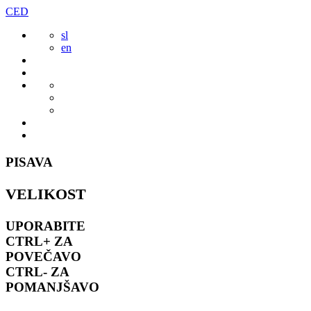
Preskoči
CED
to
sl
vsebine
en
PISAVA
VELIKOST
UPORABITE
CTRL+
ZA
POVEČAVO
CTRL-
ZA
POMANJŠAVO