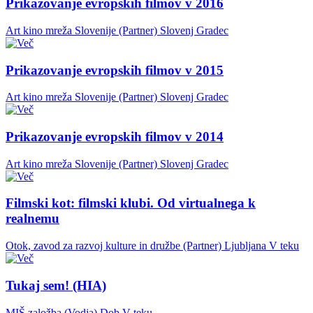
Prikazovanje evropskih filmov v 2016
Art kino mreža Slovenije (Partner)
Slovenj Gradec
Prikazovanje evropskih filmov v 2015
Art kino mreža Slovenije (Partner)
Slovenj Gradec
Prikazovanje evropskih filmov v 2014
Art kino mreža Slovenije (Partner)
Slovenj Gradec
Filmski kot: filmski klubi. Od virtualnega k
realnemu
Otok, zavod za razvoj kulture in družbe (Partner)
Ljubljana
V teku
Tukaj sem! (HIA)
MIŠ založba (Vodja)
Dob
V teku