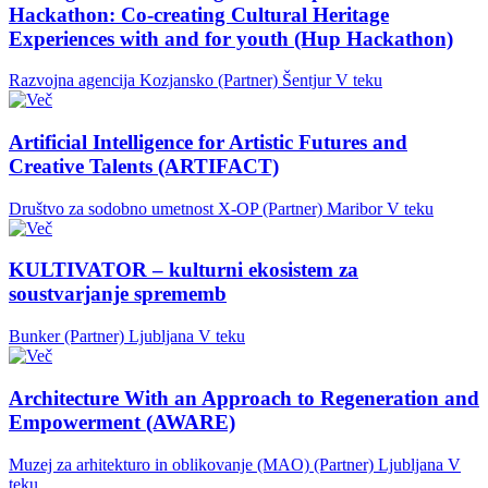
Hackathon: Co-creating Cultural Heritage
Experiences with and for youth (Hup Hackathon)
Razvojna agencija Kozjansko (Partner)
Šentjur
V teku
Artificial Intelligence for Artistic Futures and
Creative Talents (ARTIFACT)
Društvo za sodobno umetnost X-OP (Partner)
Maribor
V teku
KULTIVATOR – kulturni ekosistem za
soustvarjanje sprememb
Bunker (Partner)
Ljubljana
V teku
Architecture With an Approach to Regeneration and
Empowerment (AWARE)
Muzej za arhitekturo in oblikovanje (MAO) (Partner)
Ljubljana
V
teku