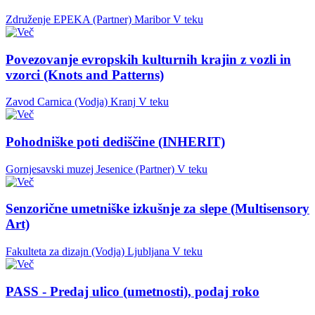
Združenje EPEKA (Partner)
Maribor
V teku
Povezovanje evropskih kulturnih krajin z vozli in
vzorci (Knots and Patterns)
Zavod Carnica (Vodja)
Kranj
V teku
Pohodniške poti dediščine (INHERIT)
Gornjesavski muzej Jesenice (Partner)
V teku
Senzorične umetniške izkušnje za slepe (Multisensory
Art)
Fakulteta za dizajn (Vodja)
Ljubljana
V teku
PASS - Predaj ulico (umetnosti), podaj roko