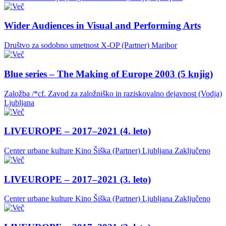
Wider Audiences in Visual and Performing Arts
Društvo za sodobno umetnost X-OP (Partner)
Maribor
Blue series – The Making of Europe 2003 (5 knjig)
Založba /*cf. Zavod za založniško in raziskovalno dejavnost (Vodja)
Ljubljana
LIVEUROPE – 2017–2021 (4. leto)
Center urbane kulture Kino Šiška (Partner)
Ljubljana
Zaključeno
LIVEUROPE – 2017–2021 (3. leto)
Center urbane kulture Kino Šiška (Partner)
Ljubljana
Zaključeno