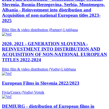
Slovenia, Bosnia-Herzegovina, Serbia, Montenegro,
Albania - Reinvestment into distribution and
Acquisition of non-national European titles 2023-
2025
Blitz film & video distribution (Partner)
Ljubljana
2020, 2021 - GENERATION SLOVENIA -
REINVESTMENT INTO DISTRIBUTION AND
ACQUISITION OF NON-NATIONAL EUROPEAN
TITLES 2022-2024
Blitz film & video distribution (Vodja)
Ljubljana
European Films in Slovenia 2022/2023
Fivia/Cenex (Vodja)
Vojnik
DEMIURG - distribution of European films in