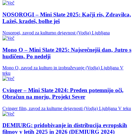
NOSOROGI – Mini Slate 2025: Kačji ris, Zdravilca,
Lažeš, kradeš, bolhe ješ
Nosorogi, zavod za kulturno dejavnost (Vodja)
Ljubljana
Mono O – Mini Slate 2025: Najsrečnejši dan, Jutro s
hudičem, Po nedelji
Mono O, zavod za kulturo in izobraževanje (Vodja)
Ljubljana
V
teku
Cvinger – Mini Slate 2024: Preden potemnijo oči,
Obračun na morju, Projekt Sever
Cvinger film, zavod za kulturne dejavnosti (Vodja)
Ljubljana
V teku
DEMIURG: pridobivanje in distribucija evropskih
filmov v letih 2025 in 2026 (DEMIURG 2024)