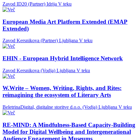
Zavod ID20 (Partner)
Idrija
V teku
European Media Art Platform Extended (EMAP
Extended)
Zavod Kersnikova (Partner)
Ljubljana
V teku
EHIN - European Hybrid Intelligence Network
Zavod Kersnikova (Vodja)
Ljubljana
V teku
W.Write – Women, Writing, Rights, and Rites:
reimagining the ecosystem of Literary Arts
BeletrinaDigital, digitalne storitve d.o.o. (Vodja)
Ljubljana
V teku
RE-MIND: A Mindfulness-Based Capacity-Building
Model for Digital Wellbeing and Intergenerational
Audience Engagement in Museums