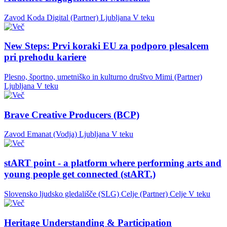
Zavod Koda Digital (Partner)
Ljubljana
V teku
New Steps: Prvi koraki EU za podporo plesalcem
pri prehodu kariere
Plesno, športno, umetniško in kulturno društvo Mimi (Partner)
Ljubljana
V teku
Brave Creative Producers (BCP)
Zavod Emanat (Vodja)
Ljubljana
V teku
stART point - a platform where performing arts and
young people get connected (stART.)
Slovensko ljudsko gledališče (SLG) Celje (Partner)
Celje
V teku
Heritage Understanding & Participation