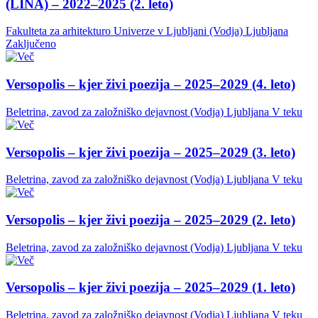
(LINA) – 2022–2025 (2. leto)
Fakulteta za arhitekturo Univerze v Ljubljani (Vodja)
Ljubljana
Zaključeno
Versopolis – kjer živi poezija – 2025–2029 (4. leto)
Beletrina, zavod za založniško dejavnost (Vodja)
Ljubljana
V teku
Versopolis – kjer živi poezija – 2025–2029 (3. leto)
Beletrina, zavod za založniško dejavnost (Vodja)
Ljubljana
V teku
Versopolis – kjer živi poezija – 2025–2029 (2. leto)
Beletrina, zavod za založniško dejavnost (Vodja)
Ljubljana
V teku
Versopolis – kjer živi poezija – 2025–2029 (1. leto)
Beletrina, zavod za založniško dejavnost (Vodja)
Ljubljana
V teku