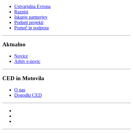
Ustvarjalna Evropa
Razpisi
Iskanje partnerjev
Podprti projekti
Pomoč in podpora
Aktualno
Novice
Arhiv e-novic
CED in Motovila
O nas
Dogodki CED