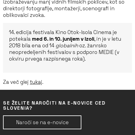
izobraževanju manj vidnih filmskih poklicev, kot so
direktorji fotografije, montažerji, scenografi in
oblikovalci zvoka.
14. edicija festivala Kino Otok-Isola Cinema je
potekala
med 6. in 10. junijem v Izoli
, in je v letu
2018 bila ena od 14
globalnih
oz. žanrsko
neopredeljenih festivalov s podporo MEDIE (v
okviru prvega razpisnega roka).
Za več glej
tukaj
.
SE ŽELITE NAROČITI NA E-NOVICE CED
SLOVENIA?
Naroči se na e-novice