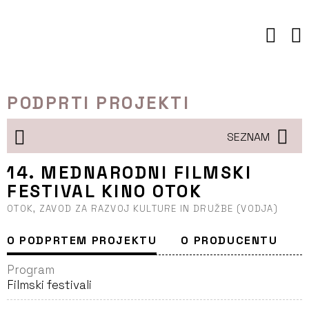
Preskoči
to
vsebine
PODPRTI PROJEKTI
SEZNAM
14. MEDNARODNI FILMSKI
FESTIVAL KINO OTOK
OTOK, ZAVOD ZA RAZVOJ KULTURE IN DRUŽBE (VODJA)
O PODPRTEM PROJEKTU
O PRODUCENTU
Program
Filmski festivali