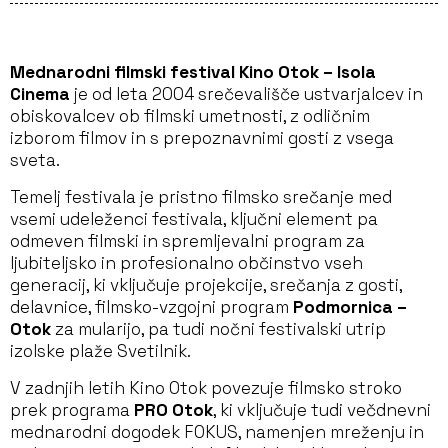
Mednarodni filmski festival Kino Otok – Isola
Cinema
je od leta 2004 srečevališče ustvarjalcev in
obiskovalcev ob filmski umetnosti, z odličnim
izborom filmov in s prepoznavnimi gosti z vsega
sveta.
Temelj festivala je pristno filmsko srečanje med
vsemi udeleženci festivala, ključni element pa
odmeven filmski in spremljevalni program za
ljubiteljsko in profesionalno občinstvo vseh
generacij, ki vključuje projekcije, srečanja z gosti,
delavnice, filmsko-vzgojni program
Podmornica –
Otok
za mularijo, pa tudi nočni festivalski utrip
izolske plaže Svetilnik.
V zadnjih letih Kino Otok povezuje filmsko stroko
prek programa
PRO Otok
, ki vključuje tudi večdnevni
mednarodni dogodek FOKUS, namenjen mreženju in