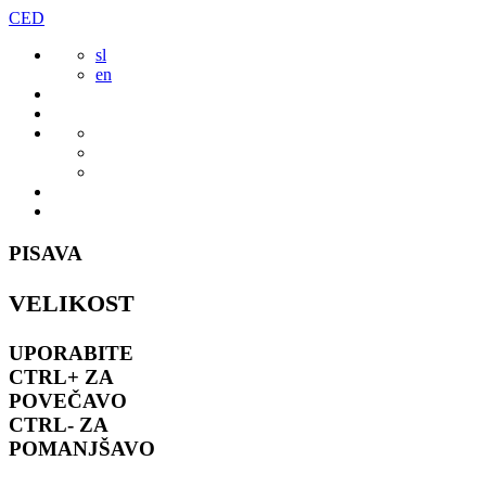
Preskoči
CED
to
sl
vsebine
en
PISAVA
VELIKOST
UPORABITE
CTRL+
ZA
POVEČAVO
CTRL-
ZA
POMANJŠAVO