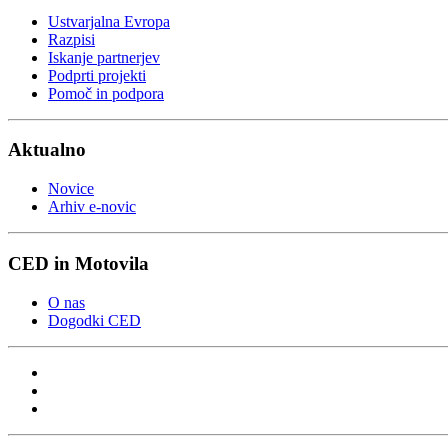
Ustvarjalna Evropa
Razpisi
Iskanje partnerjev
Podprti projekti
Pomoč in podpora
Aktualno
Novice
Arhiv e-novic
CED in Motovila
O nas
Dogodki CED