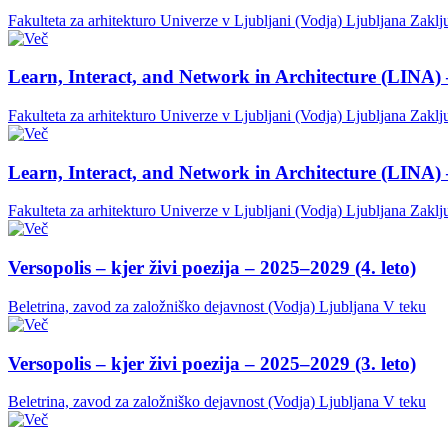
Fakulteta za arhitekturo Univerze v Ljubljani (Vodja)
Ljubljana
Zaklj
Learn, Interact, and Network in Architecture (LINA) 
Fakulteta za arhitekturo Univerze v Ljubljani (Vodja)
Ljubljana
Zaklj
Learn, Interact, and Network in Architecture (LINA) 
Fakulteta za arhitekturo Univerze v Ljubljani (Vodja)
Ljubljana
Zaklj
Versopolis – kjer živi poezija – 2025–2029 (4. leto)
Beletrina, zavod za založniško dejavnost (Vodja)
Ljubljana
V teku
Versopolis – kjer živi poezija – 2025–2029 (3. leto)
Beletrina, zavod za založniško dejavnost (Vodja)
Ljubljana
V teku