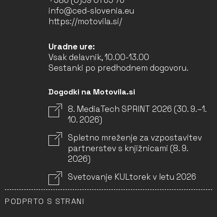
+386 (0)59 01 65 76
info@ced-slovenia.eu
https://motovila.si/
Uradne ure:
Vsak delavnik, 10.00-13.00
Sestanki po predhodnem dogovoru.
Dogodki na Motovila.si
8. MediaTech SPRINT 2026 (30. 9.–1.
10. 2026)
Spletno mreženje za vzpostavitev
partnerstev s knjižnicami (8. 9.
2026)
Svetovanje KULtorek v letu 2026
PODPRTO S STRANI