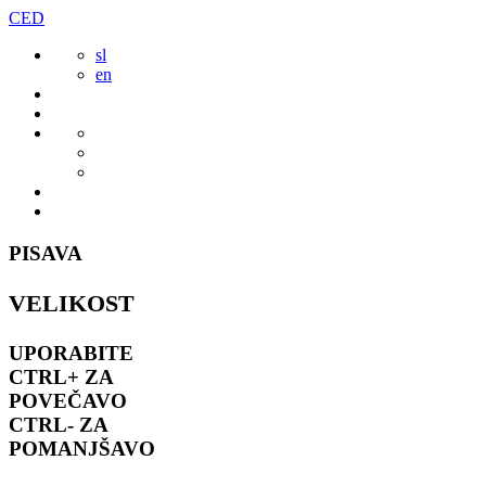
Preskoči
CED
to
sl
vsebine
en
PISAVA
VELIKOST
UPORABITE
CTRL+
ZA
POVEČAVO
CTRL-
ZA
POMANJŠAVO