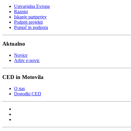
Ustvarjalna Evropa
Razpisi
Iskanje partnerjev
Podprti projekti
Pomoč in podpora
Aktualno
Novice
Arhiv e-novic
CED in Motovila
O nas
Dogodki CED