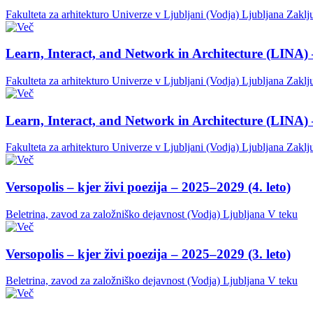
Fakulteta za arhitekturo Univerze v Ljubljani (Vodja)
Ljubljana
Zaklj
Learn, Interact, and Network in Architecture (LINA) 
Fakulteta za arhitekturo Univerze v Ljubljani (Vodja)
Ljubljana
Zaklj
Learn, Interact, and Network in Architecture (LINA) 
Fakulteta za arhitekturo Univerze v Ljubljani (Vodja)
Ljubljana
Zaklj
Versopolis – kjer živi poezija – 2025–2029 (4. leto)
Beletrina, zavod za založniško dejavnost (Vodja)
Ljubljana
V teku
Versopolis – kjer živi poezija – 2025–2029 (3. leto)
Beletrina, zavod za založniško dejavnost (Vodja)
Ljubljana
V teku