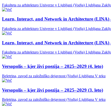
Fakulteta za arhitekturo Univerze v Ljubljani (Vodja)
Ljubljana
Zaklj
Learn, Interact, and Network in Architecture (LINA) 
Fakulteta za arhitekturo Univerze v Ljubljani (Vodja)
Ljubljana
Zaklj
Learn, Interact, and Network in Architecture (LINA) 
Fakulteta za arhitekturo Univerze v Ljubljani (Vodja)
Ljubljana
Zaklj
Versopolis – kjer živi poezija – 2025–2029 (4. leto)
Beletrina, zavod za založniško dejavnost (Vodja)
Ljubljana
V teku
Versopolis – kjer živi poezija – 2025–2029 (3. leto)
Beletrina, zavod za založniško dejavnost (Vodja)
Ljubljana
V teku