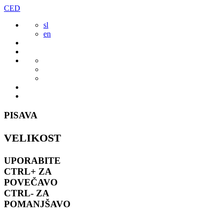
Preskoči
CED
to
sl
vsebine
en
PISAVA
VELIKOST
UPORABITE
CTRL+
ZA
POVEČAVO
CTRL-
ZA
POMANJŠAVO