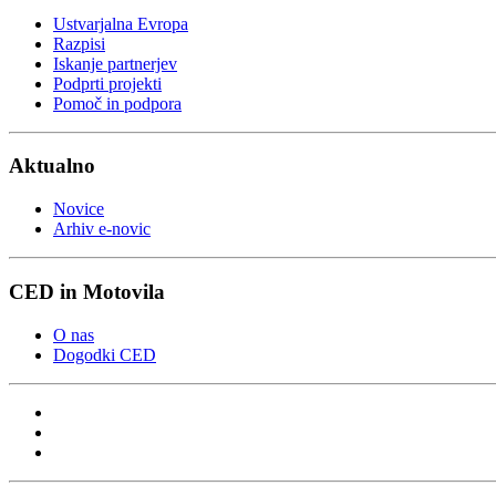
Ustvarjalna Evropa
Razpisi
Iskanje partnerjev
Podprti projekti
Pomoč in podpora
Aktualno
Novice
Arhiv e-novic
CED in Motovila
O nas
Dogodki CED