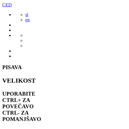
Preskoči
CED
to
sl
vsebine
en
PISAVA
VELIKOST
UPORABITE
CTRL+
ZA
POVEČAVO
CTRL-
ZA
POMANJŠAVO