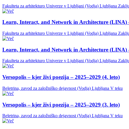
Fakulteta za arhitekturo Univerze v Ljubljani (Vodja)
Ljubljana
Zaklj
Learn, Interact, and Network in Architecture (LINA) 
Fakulteta za arhitekturo Univerze v Ljubljani (Vodja)
Ljubljana
Zaklj
Learn, Interact, and Network in Architecture (LINA) 
Fakulteta za arhitekturo Univerze v Ljubljani (Vodja)
Ljubljana
Zaklj
Versopolis – kjer živi poezija – 2025–2029 (4. leto)
Beletrina, zavod za založniško dejavnost (Vodja)
Ljubljana
V teku
Versopolis – kjer živi poezija – 2025–2029 (3. leto)
Beletrina, zavod za založniško dejavnost (Vodja)
Ljubljana
V teku