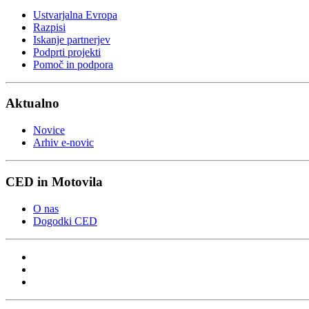
Ustvarjalna Evropa
Razpisi
Iskanje partnerjev
Podprti projekti
Pomoč in podpora
Aktualno
Novice
Arhiv e-novic
CED in Motovila
O nas
Dogodki CED