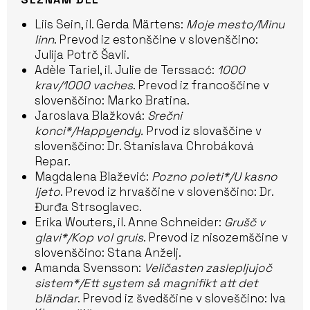
Liis Sein, il. Gerda Märtens:
Moje mesto/Minu
linn
. Prevod iz estonščine v slovenščino:
Julija Potrč Šavli.
Adèle Tariel, il. Julie de Terssacć:
1000
krav/1000 vaches
. Prevod iz francoščine v
slovenščino: Marko Bratina.
Jaroslava Blažková:
Srečni
konci*/Happyendy.
Prvod iz slovaščine v
slovenščino: Dr. Stanislava Chrobáková
Repar.
Magdalena Blažević:
Pozno poleti*/U kasno
ljeto
. Prevod iz hrvaščine v slovenščino: Dr.
Đurđa Strsoglavec.
Erika Wouters, il. Anne Schneider:
Grušč v
glavi*/Kop vol gruis
. Prevod iz nisozemščine v
slovenščino: Stana Anželj.
Amanda Svensson:
Veličasten zaslepljujoč
sistem*/Ett system så magnifikt att det
bländar
. Prevod iz švedščine v sloveščino: Iva