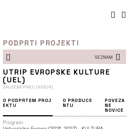
Preskoči
to
vsebine
PODPRTI PROJEKTI
SEZNAM
UTRIP EVROPSKE KULTURE
(UEL)
ZALOŽBA PIVEC (VODJA)
O PODPRTEM PROJ
O PRODUCE
POVEZA
EKTU
NTU
NE
NOVICE
Program
Ustvarjalna Evropa (2021–2027) – KULTURA