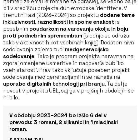
namreč zajemal le romane za odrasle), še vedno pa je
bil v središču projekta duh evropske identitete. V
trenutni fazi (2023–2024) so projektu
dodane teme
inkluzivnosti, raznolikosti in spolne enakosti
s
posebnim
poudarkom na varovanju okolja in boju
proti podnebnim spremembam
(slednje se odraža
tako v aktivnostih kot vsebinah knjig). Dodaten nivo
sodelovanja zajema tudi
medgeneracijsko
sodelovanje
. Tako je program projekta naravnan na
zgoraj omenjene usmeritve in nagovarja publiko
vseh starosti. Prav tako vključuje poseben projekt
sodelovanja med generacijami in se nanaša na
uporabo digitalnih tehnologij pri branju
. Ta del je
novost v projektu UEL, saj ga v prejšnjih obdobjih še
ni bilo.
V obdobju 2023–2024 bo izšlo 6 del v
prevodu: 3 romani, 2 slikanici in 1 mladinski
roman.
SEZNAM DEL