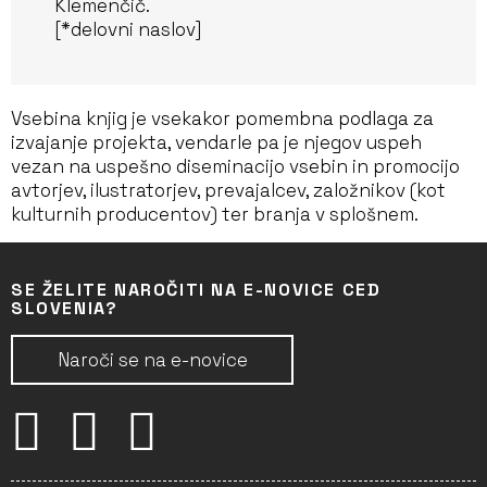
Klemenčič.
[*delovni naslov]
Vsebina knjig je vsekakor pomembna podlaga za
izvajanje projekta, vendarle pa je njegov uspeh
vezan na uspešno diseminacijo vsebin in promocijo
avtorjev, ilustratorjev, prevajalcev, založnikov (kot
kulturnih producentov) ter branja v splošnem.
SE ŽELITE NAROČITI NA E-NOVICE CED
SLOVENIA?
Naroči se na e-novice