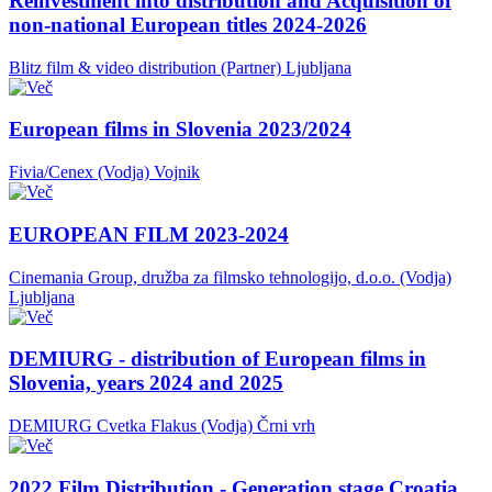
Reinvestment into distribution and Acquisition of
non-national European titles 2024-2026
Blitz film & video distribution (Partner)
Ljubljana
European films in Slovenia 2023/2024
Fivia/Cenex (Vodja)
Vojnik
EUROPEAN FILM 2023-2024
Cinemania Group, družba za filmsko tehnologijo, d.o.o. (Vodja)
Ljubljana
DEMIURG - distribution of European films in
Slovenia, years 2024 and 2025
DEMIURG Cvetka Flakus (Vodja)
Črni vrh
2022 Film Distribution - Generation stage Croatia,