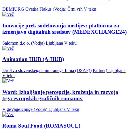
DEMIURG Cvetka Flakus (Vodja)
Črni vrh
V teku
Inovacije prek sodelovanja medijev: platforma za
izmenjavo digitalnih sredstev (MEDEXCHANGE24)
Salomon d.o.o. (Vodja)
Ljubljana
V teku
Animation HUB (A-HUB)
Društvo slovenskega animiranega filma (DSAF) (Partner)
Ljubljana
V teku
Word: Izboljšanje percepcije, kroženja in razvoja
trga evropskih grafičnih romanov
VigeVageKnjige (Vodja)
Ljubljana
V teku
Roma Soul Food (ROMASOUL)