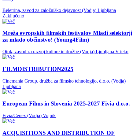
Beletrina, zavod za založniško dejavnost (Vodja)
Ljubljana
Zaključeno
Mreža evropskih filmskih festivalov Mladi selektorji
za mlado občinstvo! (Young4Film)
Otok, zavod za razvoj kulture in družbe (Vodja)
Ljubljana
V teku
FILMDISTRIBUTION2025
Cinemania Group, družba za filmsko tehnologijo, d.o.o. (Vodja)
Ljubljana
European Films in Slovenia 2025-2027 Fivia d.o.o.
Fivia/Cenex (Vodja)
Vojnik
ACQUISITIONS AND DISTRIBUTION OF