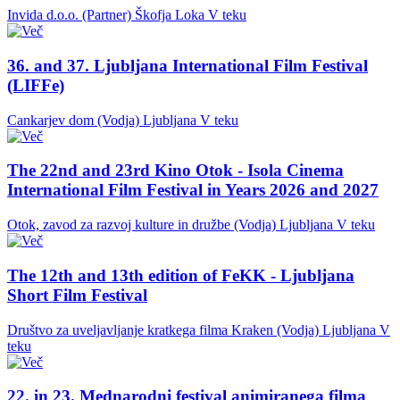
Invida d.o.o. (Partner)
Škofja Loka
V teku
36. and 37. Ljubljana International Film Festival
(LIFFe)
Cankarjev dom (Vodja)
Ljubljana
V teku
The 22nd and 23rd Kino Otok - Isola Cinema
International Film Festival in Years 2026 and 2027
Otok, zavod za razvoj kulture in družbe (Vodja)
Ljubljana
V teku
The 12th and 13th edition of FeKK - Ljubljana
Short Film Festival
Društvo za uveljavljanje kratkega filma Kraken (Vodja)
Ljubljana
V
teku
22. in 23. Mednarodni festival animiranega filma