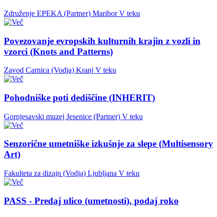
Združenje EPEKA (Partner)
Maribor
V teku
Povezovanje evropskih kulturnih krajin z vozli in
vzorci (Knots and Patterns)
Zavod Carnica (Vodja)
Kranj
V teku
Pohodniške poti dediščine (INHERIT)
Gornjesavski muzej Jesenice (Partner)
V teku
Senzorične umetniške izkušnje za slepe (Multisensory
Art)
Fakulteta za dizajn (Vodja)
Ljubljana
V teku
PASS - Predaj ulico (umetnosti), podaj roko