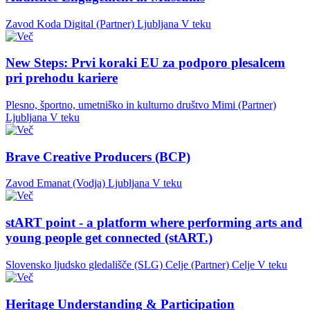
Zavod Koda Digital (Partner)
Ljubljana
V teku
New Steps: Prvi koraki EU za podporo plesalcem
pri prehodu kariere
Plesno, športno, umetniško in kulturno društvo Mimi (Partner)
Ljubljana
V teku
Brave Creative Producers (BCP)
Zavod Emanat (Vodja)
Ljubljana
V teku
stART point - a platform where performing arts and
young people get connected (stART.)
Slovensko ljudsko gledališče (SLG) Celje (Partner)
Celje
V teku
Heritage Understanding & Participation