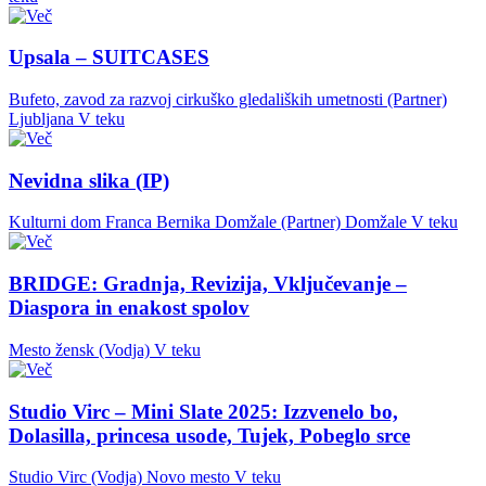
Upsala – SUITCASES
Bufeto, zavod za razvoj cirkuško gledaliških umetnosti (Partner)
Ljubljana
V teku
Nevidna slika (IP)
Kulturni dom Franca Bernika Domžale (Partner)
Domžale
V teku
BRIDGE: Gradnja, Revizija, Vključevanje –
Diaspora in enakost spolov
Mesto žensk (Vodja)
V teku
Studio Virc – Mini Slate 2025: Izzvenelo bo,
Dolasilla, princesa usode, Tujek, Pobeglo srce
Studio Virc (Vodja)
Novo mesto
V teku