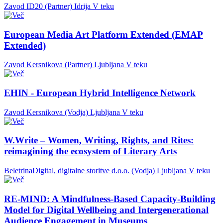
Zavod ID20 (Partner)
Idrija
V teku
European Media Art Platform Extended (EMAP
Extended)
Zavod Kersnikova (Partner)
Ljubljana
V teku
EHIN - European Hybrid Intelligence Network
Zavod Kersnikova (Vodja)
Ljubljana
V teku
W.Write – Women, Writing, Rights, and Rites:
reimagining the ecosystem of Literary Arts
BeletrinaDigital, digitalne storitve d.o.o. (Vodja)
Ljubljana
V teku
RE-MIND: A Mindfulness-Based Capacity-Building
Model for Digital Wellbeing and Intergenerational
Audience Engagement in Museums