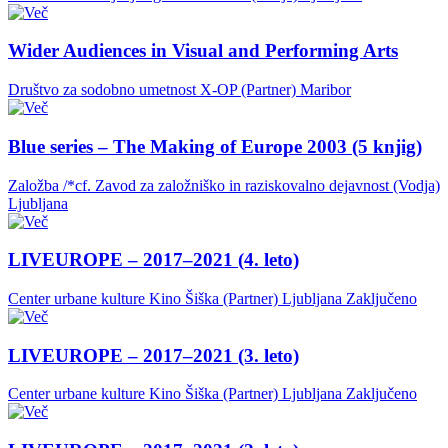
Wider Audiences in Visual and Performing Arts
Društvo za sodobno umetnost X-OP (Partner)
Maribor
Blue series – The Making of Europe 2003 (5 knjig)
Založba /*cf. Zavod za založniško in raziskovalno dejavnost (Vodja)
Ljubljana
LIVEUROPE – 2017–2021 (4. leto)
Center urbane kulture Kino Šiška (Partner)
Ljubljana
Zaključeno
LIVEUROPE – 2017–2021 (3. leto)
Center urbane kulture Kino Šiška (Partner)
Ljubljana
Zaključeno