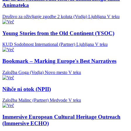
Animateka
Društvo za oživljanje zgodbe 2 koluta (Vodja)
Ljubljana
V teku
Young Stories from the Old Continent (YSOC)
KUD Sodobnost International (Partner)
Ljubljana
V teku
Bookmark – Marking Europe's Best Narratives
Založba Goga (Vodja)
Novo mesto
V teku
Nihče ni otok (NPII)
Založba Malinc (Partner)
Medvode
V teku
Immersive European Cultural Heritage Outreach
(Immersive ECHO)