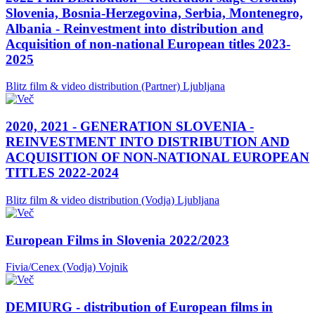
Slovenia, Bosnia-Herzegovina, Serbia, Montenegro,
Albania - Reinvestment into distribution and
Acquisition of non-national European titles 2023-
2025
Blitz film & video distribution (Partner)
Ljubljana
2020, 2021 - GENERATION SLOVENIA -
REINVESTMENT INTO DISTRIBUTION AND
ACQUISITION OF NON-NATIONAL EUROPEAN
TITLES 2022-2024
Blitz film & video distribution (Vodja)
Ljubljana
European Films in Slovenia 2022/2023
Fivia/Cenex (Vodja)
Vojnik
DEMIURG - distribution of European films in