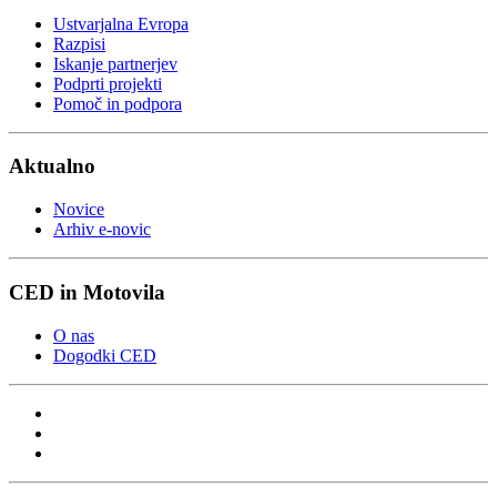
Ustvarjalna Evropa
Razpisi
Iskanje partnerjev
Podprti projekti
Pomoč in podpora
Aktualno
Novice
Arhiv e-novic
CED in Motovila
O nas
Dogodki CED