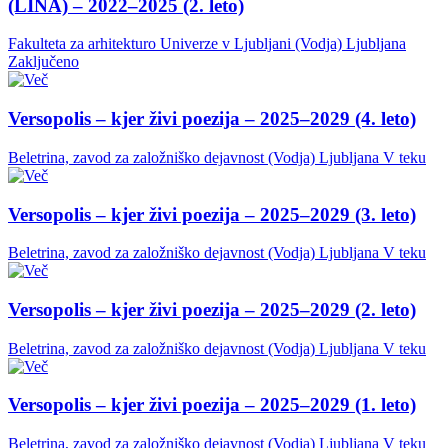
(LINA) – 2022–2025 (2. leto)
Fakulteta za arhitekturo Univerze v Ljubljani (Vodja)
Ljubljana
Zaključeno
Versopolis – kjer živi poezija – 2025–2029 (4. leto)
Beletrina, zavod za založniško dejavnost (Vodja)
Ljubljana
V teku
Versopolis – kjer živi poezija – 2025–2029 (3. leto)
Beletrina, zavod za založniško dejavnost (Vodja)
Ljubljana
V teku
Versopolis – kjer živi poezija – 2025–2029 (2. leto)
Beletrina, zavod za založniško dejavnost (Vodja)
Ljubljana
V teku
Versopolis – kjer živi poezija – 2025–2029 (1. leto)
Beletrina, zavod za založniško dejavnost (Vodja)
Ljubljana
V teku