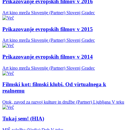
Prikazovanje evropskih filmov v 2016
Art kino mreža Slovenije (Partner)
Slovenj Gradec
Prikazovanje evropskih filmov v 2015
Art kino mreža Slovenije (Partner)
Slovenj Gradec
Prikazovanje evropskih filmov v 2014
Art kino mreža Slovenije (Partner)
Slovenj Gradec
Filmski kot: filmski klubi. Od virtualnega k
realnemu
Otok, zavod za razvoj kulture in družbe (Partner)
Ljubljana
V teku
Tukaj sem! (HIA)
MIŠ založba (Vodja)
Dob
V teku