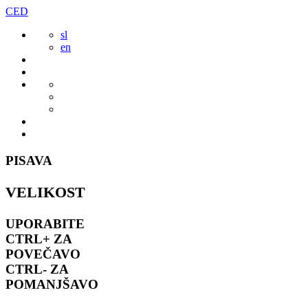
Preskoči
CED
to
sl
vsebine
en
PISAVA
VELIKOST
UPORABITE
CTRL+
ZA
POVEČAVO
CTRL-
ZA
POMANJŠAVO