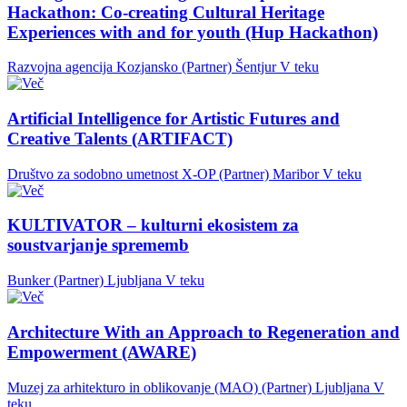
Hackathon: Co-creating Cultural Heritage
Experiences with and for youth (Hup Hackathon)
Razvojna agencija Kozjansko (Partner)
Šentjur
V teku
Artificial Intelligence for Artistic Futures and
Creative Talents (ARTIFACT)
Društvo za sodobno umetnost X-OP (Partner)
Maribor
V teku
KULTIVATOR – kulturni ekosistem za
soustvarjanje sprememb
Bunker (Partner)
Ljubljana
V teku
Architecture With an Approach to Regeneration and
Empowerment (AWARE)
Muzej za arhitekturo in oblikovanje (MAO) (Partner)
Ljubljana
V
teku