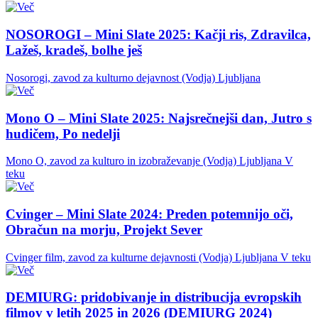
NOSOROGI – Mini Slate 2025: Kačji ris, Zdravilca,
Lažeš, kradeš, bolhe ješ
Nosorogi, zavod za kulturno dejavnost (Vodja)
Ljubljana
Mono O – Mini Slate 2025: Najsrečnejši dan, Jutro s
hudičem, Po nedelji
Mono O, zavod za kulturo in izobraževanje (Vodja)
Ljubljana
V
teku
Cvinger – Mini Slate 2024: Preden potemnijo oči,
Obračun na morju, Projekt Sever
Cvinger film, zavod za kulturne dejavnosti (Vodja)
Ljubljana
V teku
DEMIURG: pridobivanje in distribucija evropskih
filmov v letih 2025 in 2026 (DEMIURG 2024)