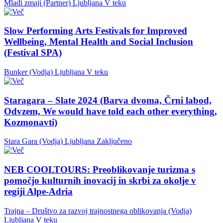
Mladi zmaji (Partner)
Ljubljana
V teku
Slow Performing Arts Festivals for Improved
Wellbeing, Mental Health and Social Inclusion
(Festival SPA)
Bunker (Vodja)
Ljubljana
V teku
Staragara – Slate 2024 (Barva dvoma, Črni labod,
Odvzem, We would have told each other everything,
Kozmonavti)
Stara Gara (Vodja)
Ljubljana
Zaključeno
NEB COOLTOURS: Preoblikovanje turizma s
pomočjo kulturnih inovacij in skrbi za okolje v
regiji Alpe-Adria
Trajna – Društvo za razvoj trajnostnega oblikovanja (Vodja)
Ljubljana
V teku