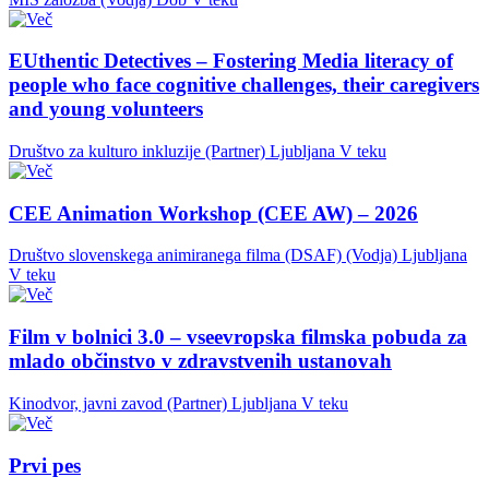
EUthentic Detectives – Fostering Media literacy of
people who face cognitive challenges, their caregivers
and young volunteers
Društvo za kulturo inkluzije (Partner)
Ljubljana
V teku
CEE Animation Workshop (CEE AW) – 2026
Društvo slovenskega animiranega filma (DSAF) (Vodja)
Ljubljana
V teku
Film v bolnici 3.0 – vseevropska filmska pobuda za
mlado občinstvo v zdravstvenih ustanovah
Kinodvor, javni zavod (Partner)
Ljubljana
V teku
Prvi pes