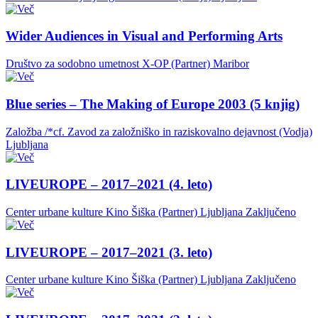
Wider Audiences in Visual and Performing Arts
Društvo za sodobno umetnost X-OP (Partner)
Maribor
Blue series – The Making of Europe 2003 (5 knjig)
Založba /*cf. Zavod za založniško in raziskovalno dejavnost (Vodja)
Ljubljana
LIVEUROPE – 2017–2021 (4. leto)
Center urbane kulture Kino Šiška (Partner)
Ljubljana
Zaključeno
LIVEUROPE – 2017–2021 (3. leto)
Center urbane kulture Kino Šiška (Partner)
Ljubljana
Zaključeno