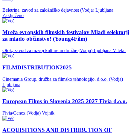
Beletrina, zavod za založniško dejavnost (Vodja)
Ljubljana
Zaključeno
Mreža evropskih filmskih festivalov Mladi selektorji
za mlado občinstvo! (Young4Film)
Otok, zavod za razvoj kulture in družbe (Vodja)
Ljubljana
V teku
FILMDISTRIBUTION2025
Cinemania Group, družba za filmsko tehnologijo, d.o.o. (Vodja)
Ljubljana
European Films in Slovenia 2025-2027 Fivia d.o.o.
Fivia/Cenex (Vodja)
Vojnik
ACQUISITIONS AND DISTRIBUTION OF