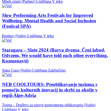
Mladi zmaji (Partner)
Ljubljana
V teku
Slow Performing Arts Festivals for Improved
Wellbeing, Mental Health and Social Inclusion
(Festival SPA)
Bunker (Vodja)
Ljubljana
V teku
Staragara – Slate 2024 (Barva dvoma, Črni labod,
Odvzem, We would have told each other everything,
Kozmonavti)
Stara Gara (Vodja)
Ljubljana
Zaključeno
NEB COOLTOURS: Preoblikovanje turizma s
pomočjo kulturnih inovacij in skrbi za okolje v
regiji Alpe-Adria
Trajna – Društvo za razvoj trajnostnega oblikovanja (Vodja)
Ljubljana
V teku