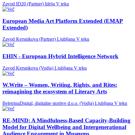
Zavod ID20 (Partner)
Idrija
V teku
European Media Art Platform Extended (EMAP
Extended)
Zavod Kersnikova (Partner)
Ljubljana
V teku
EHIN - European Hybrid Intelligence Network
Zavod Kersnikova (Vodja)
Ljubljana
V teku
W.Write – Women, Writing, Rights, and Rites:
reimagining the ecosystem of Literary Arts
BeletrinaDigital, digitalne storitve d.o.o. (Vodja)
Ljubljana
V teku
RE-MIND: A Mindfulness-Based Capacity-Building
Model for Digital Wellbeing and Intergenerational
Audience Engagement in Museums