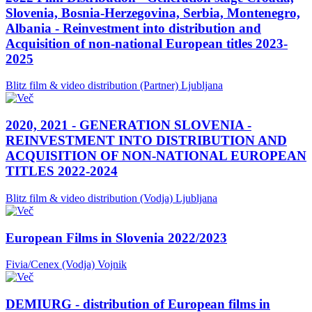
Slovenia, Bosnia-Herzegovina, Serbia, Montenegro,
Albania - Reinvestment into distribution and
Acquisition of non-national European titles 2023-
2025
Blitz film & video distribution (Partner)
Ljubljana
2020, 2021 - GENERATION SLOVENIA -
REINVESTMENT INTO DISTRIBUTION AND
ACQUISITION OF NON-NATIONAL EUROPEAN
TITLES 2022-2024
Blitz film & video distribution (Vodja)
Ljubljana
European Films in Slovenia 2022/2023
Fivia/Cenex (Vodja)
Vojnik
DEMIURG - distribution of European films in