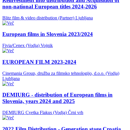
Reinvestment into distribution and Acquisition of
non-national European titles 2024-2026
Blitz film & video distribution (Partner)
Ljubljana
European films in Slovenia 2023/2024
Fivia/Cenex (Vodja)
Vojnik
EUROPEAN FILM 2023-2024
Cinemania Group, družba za filmsko tehnologijo, d.o.o. (Vodja)
Ljubljana
DEMIURG - distribution of European films in
Slovenia, years 2024 and 2025
DEMIURG Cvetka Flakus (Vodja)
Črni vrh
2022 Film Distribution - Generation stage Croatia,