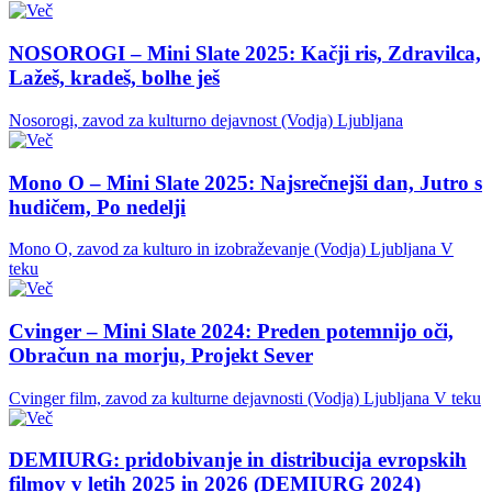
NOSOROGI – Mini Slate 2025: Kačji ris, Zdravilca,
Lažeš, kradeš, bolhe ješ
Nosorogi, zavod za kulturno dejavnost (Vodja)
Ljubljana
Mono O – Mini Slate 2025: Najsrečnejši dan, Jutro s
hudičem, Po nedelji
Mono O, zavod za kulturo in izobraževanje (Vodja)
Ljubljana
V
teku
Cvinger – Mini Slate 2024: Preden potemnijo oči,
Obračun na morju, Projekt Sever
Cvinger film, zavod za kulturne dejavnosti (Vodja)
Ljubljana
V teku
DEMIURG: pridobivanje in distribucija evropskih
filmov v letih 2025 in 2026 (DEMIURG 2024)