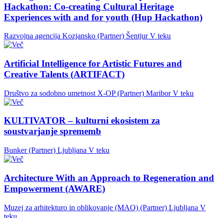
Hackathon: Co-creating Cultural Heritage
Experiences with and for youth (Hup Hackathon)
Razvojna agencija Kozjansko (Partner)
Šentjur
V teku
Artificial Intelligence for Artistic Futures and
Creative Talents (ARTIFACT)
Društvo za sodobno umetnost X-OP (Partner)
Maribor
V teku
KULTIVATOR – kulturni ekosistem za
soustvarjanje sprememb
Bunker (Partner)
Ljubljana
V teku
Architecture With an Approach to Regeneration and
Empowerment (AWARE)
Muzej za arhitekturo in oblikovanje (MAO) (Partner)
Ljubljana
V
teku