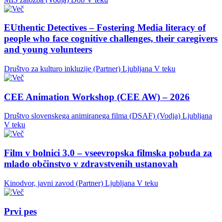
EUthentic Detectives – Fostering Media literacy of
people who face cognitive challenges, their caregivers
and young volunteers
Društvo za kulturo inkluzije (Partner)
Ljubljana
V teku
CEE Animation Workshop (CEE AW) – 2026
Društvo slovenskega animiranega filma (DSAF) (Vodja)
Ljubljana
V teku
Film v bolnici 3.0 – vseevropska filmska pobuda za
mlado občinstvo v zdravstvenih ustanovah
Kinodvor, javni zavod (Partner)
Ljubljana
V teku
Prvi pes