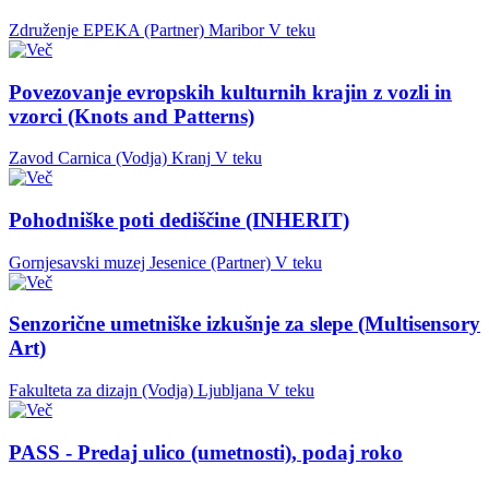
Združenje EPEKA (Partner)
Maribor
V teku
Povezovanje evropskih kulturnih krajin z vozli in
vzorci (Knots and Patterns)
Zavod Carnica (Vodja)
Kranj
V teku
Pohodniške poti dediščine (INHERIT)
Gornjesavski muzej Jesenice (Partner)
V teku
Senzorične umetniške izkušnje za slepe (Multisensory
Art)
Fakulteta za dizajn (Vodja)
Ljubljana
V teku
PASS - Predaj ulico (umetnosti), podaj roko