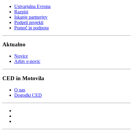
Ustvarjalna Evropa
Razpisi
Iskanje partnerjev
Podprti projekti
Pomoč in podpora
Aktualno
Novice
Arhiv e-novic
CED in Motovila
O nas
Dogodki CED