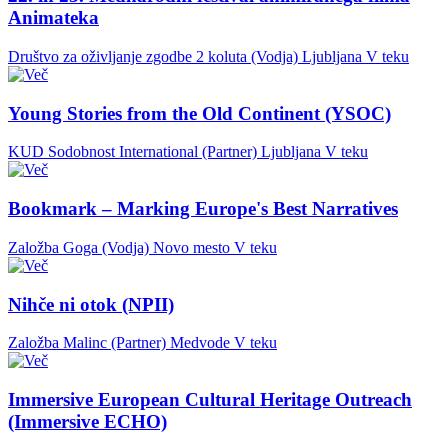
Animateka
Društvo za oživljanje zgodbe 2 koluta (Vodja)
Ljubljana
V teku
Young Stories from the Old Continent (YSOC)
KUD Sodobnost International (Partner)
Ljubljana
V teku
Bookmark – Marking Europe's Best Narratives
Založba Goga (Vodja)
Novo mesto
V teku
Nihče ni otok (NPII)
Založba Malinc (Partner)
Medvode
V teku
Immersive European Cultural Heritage Outreach
(Immersive ECHO)