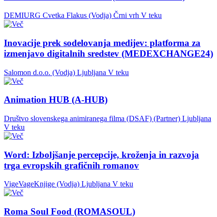
DEMIURG Cvetka Flakus (Vodja)
Črni vrh
V teku
Inovacije prek sodelovanja medijev: platforma za
izmenjavo digitalnih sredstev (MEDEXCHANGE24)
Salomon d.o.o. (Vodja)
Ljubljana
V teku
Animation HUB (A-HUB)
Društvo slovenskega animiranega filma (DSAF) (Partner)
Ljubljana
V teku
Word: Izboljšanje percepcije, kroženja in razvoja
trga evropskih grafičnih romanov
VigeVageKnjige (Vodja)
Ljubljana
V teku
Roma Soul Food (ROMASOUL)