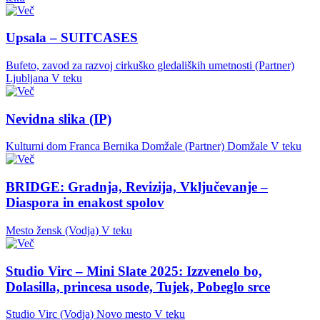
Upsala – SUITCASES
Bufeto, zavod za razvoj cirkuško gledaliških umetnosti (Partner)
Ljubljana
V teku
Nevidna slika (IP)
Kulturni dom Franca Bernika Domžale (Partner)
Domžale
V teku
BRIDGE: Gradnja, Revizija, Vključevanje –
Diaspora in enakost spolov
Mesto žensk (Vodja)
V teku
Studio Virc – Mini Slate 2025: Izzvenelo bo,
Dolasilla, princesa usode, Tujek, Pobeglo srce
Studio Virc (Vodja)
Novo mesto
V teku