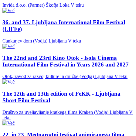
Invida d.o.o. (Partner)
Škofja Loka
V teku
36. and 37. Ljubljana International Film Festival
(LIFFe)
Cankarjev dom (Vodja)
Ljubljana
V teku
The 22nd and 23rd Kino Otok - Isola Cinema
International Film Festival in Years 2026 and 2027
Otok, zavod za razvoj kulture in družbe (Vodja)
Ljubljana
V teku
The 12th and 13th edition of FeKK - Ljubljana
Short Film Festival
Društvo za uveljavljanje kratkega filma Kraken (Vodja)
Ljubljana
V
teku
22. in 23. Mednarodni festival animiranega filma