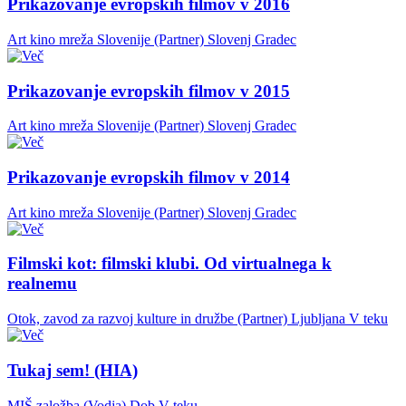
Prikazovanje evropskih filmov v 2016
Art kino mreža Slovenije (Partner)
Slovenj Gradec
Prikazovanje evropskih filmov v 2015
Art kino mreža Slovenije (Partner)
Slovenj Gradec
Prikazovanje evropskih filmov v 2014
Art kino mreža Slovenije (Partner)
Slovenj Gradec
Filmski kot: filmski klubi. Od virtualnega k
realnemu
Otok, zavod za razvoj kulture in družbe (Partner)
Ljubljana
V teku
Tukaj sem! (HIA)
MIŠ založba (Vodja)
Dob
V teku