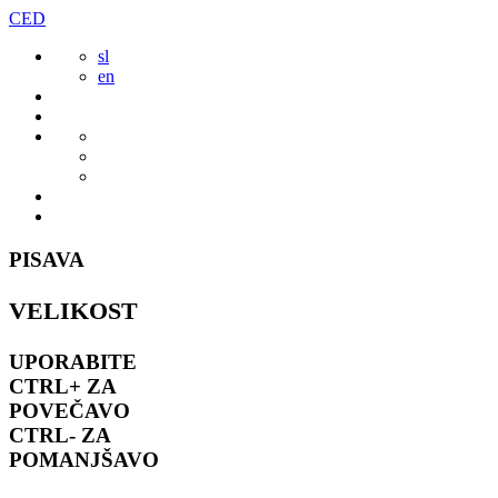
Preskoči
CED
to
sl
vsebine
en
PISAVA
VELIKOST
UPORABITE
CTRL+
ZA
POVEČAVO
CTRL-
ZA
POMANJŠAVO