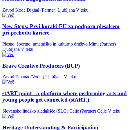
Zavod Koda Digital (Partner)
Ljubljana
V teku
New Steps: Prvi koraki EU za podporo plesalcem
pri prehodu kariere
Plesno, športno, umetniško in kulturno društvo Mimi (Partner)
Ljubljana
V teku
Brave Creative Producers (BCP)
Zavod Emanat (Vodja)
Ljubljana
V teku
stART point - a platform where performing arts and
young people get connected (stART.)
Slovensko ljudsko gledališče (SLG) Celje (Partner)
Celje
V teku
Heritage Understanding & Participation