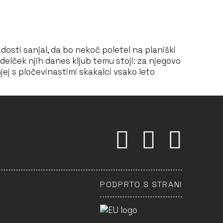
adosti sanjal, da bo nekoč poletel na planiški
 delček njih danes kljub temu stoji: za njegovo
jej s pločevinastimi skakalci vsako leto
PODPRTO S STRANI