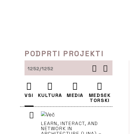
Preskoči
to
vsebine
PODPRTI PROJEKTI
1252/1252
VSI
KULTURA
MEDIA
MEDSEK
TORSKI
LEARN, INTERACT, AND
NETWORK IN
ARCHITECTURE (LINA) –