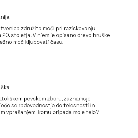
anija
venica združita moči pri raziskovanju
0. stoletja. V njem je opisano drevo hruške
udežno moč kljubovati času.
vaška
i katoliškem pevskem zboru, zaznamuje
jočo se radovednostjo do telesnosti in
nim vprašanjem: komu pripada moje telo?