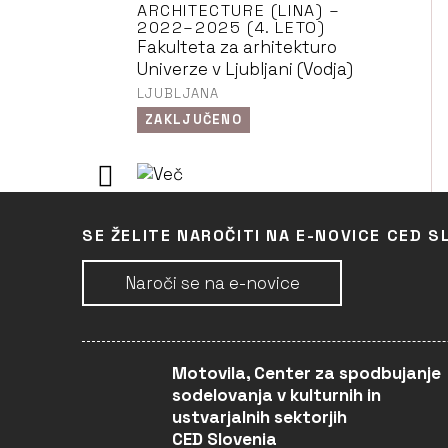
ARCHITECTURE (LINA) –
2022–2025 (4. LETO)
Fakulteta za arhitekturo
Univerze v Ljubljani (Vodja)
LJUBLJANA
ZAKLJUČENO
LEARN, INTERACT, AND
NETWORK IN
SE ŽELITE NAROČITI NA E-NOVICE CED S
ARCHITECTURE (LINA) –
2022–2025 (3. LETO)
Fakulteta za arhitekturo
Naroči se na e-novice
Univerze v Ljubljani (Vodja)
LJUBLJANA
ZAKLJUČENO
Motovila, Center za spodbujanje
sodelovanja v kulturnih in
ustvarjalnih sektorjih
LEARN, INTERACT, AND
CED Slovenia
NETWORK IN