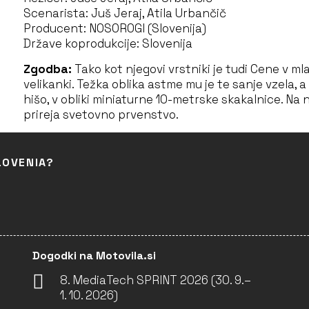
Scenarista: Juš Jeraj, Atila Urbančič
Producent: NOSOROGI (Slovenija)
Države koprodukcije: Slovenija
Zgodba:
Tako kot njegovi vrstniki je tudi Cene v ml
velikanki. Težka oblika astme mu je te sanje vzela, a
hišo, v obliki miniaturne 10-metrske skakalnice. Na n
prireja svetovno prvenstvo.
LOVENIA?
Dogodki na Motovila.si
8. MediaTech SPRINT 2026 (30. 9.–
1. 10. 2026)