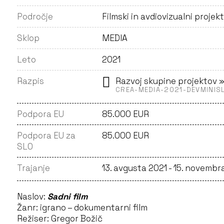
Področje
Filmski in avdiovizualni projekt
Sklop
MEDIA
Leto
2021
Razpis
Razvoj skupine projektov 
CREA-MEDIA-2021-DEVMINIS
Podpora EU
85.000 EUR
Podpora EU za
85.000 EUR
SLO
Trajanje
13. avgusta 2021 - 15. novemb
Naslov:
Sadni film
Žanr: igrano – dokumentarni film
Režiser: Gregor Božič