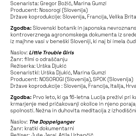
Scenarista: Gregor Božič, Marina Gumzi
Producent: Nosorogi (Slovenija)
Države koprodukcije: Slovenija, Francija, Velika Brit
Zgodba:
Slovenski botanik in japonska nevroznanst
kontroverznega agronomskega dokumenta iz srede 2
iz majhne vasi v beneški Sloveniji, ki naj bi imela č
Naslov:
Little Trouble Girls
Žanr: filmi o odraščanju
Režiserka: Urška Djukić
Scenaristki: Urška Djukić, Marina Gumzi
Producent: NOSOROGI (Slovenija), SPOK (Slovenija)
Države koprodukcije : Slovenija, Francija, Italija, Hr
Zgodba:
Prvo leto, ki ga 16-letna Lucija preživi pr
krmarjenje med pričakovanji okolice in njeno poraja
spolnosti. Nežna in duhovita meditacija z izhodišč
Naslov:
The Doppelganger
Žanr: kratki dokumentarni
Režiser: Juše Jeraj, Atila Urbančič