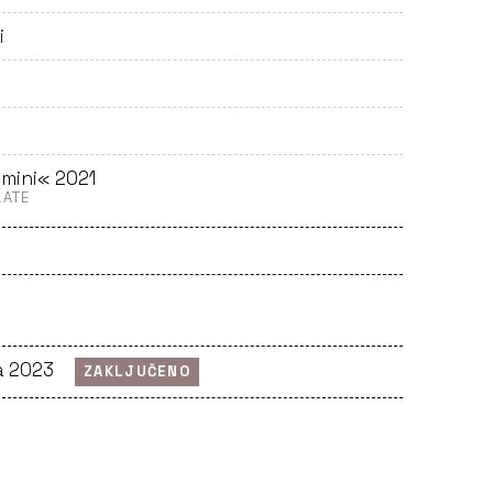
i
»mini« 2021
LATE
ra 2023
ZAKLJUČENO