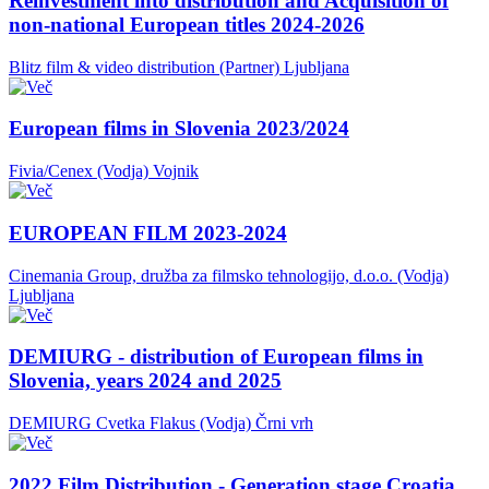
Reinvestment into distribution and Acquisition of
non-national European titles 2024-2026
Blitz film & video distribution (Partner)
Ljubljana
European films in Slovenia 2023/2024
Fivia/Cenex (Vodja)
Vojnik
EUROPEAN FILM 2023-2024
Cinemania Group, družba za filmsko tehnologijo, d.o.o. (Vodja)
Ljubljana
DEMIURG - distribution of European films in
Slovenia, years 2024 and 2025
DEMIURG Cvetka Flakus (Vodja)
Črni vrh
2022 Film Distribution - Generation stage Croatia,