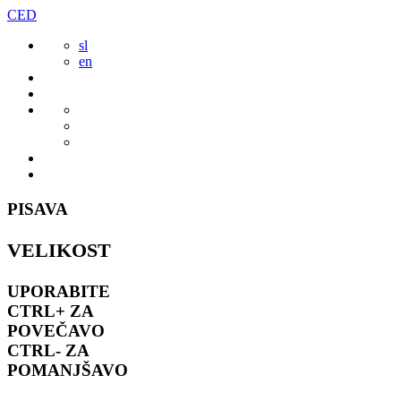
Preskoči
CED
to
sl
vsebine
en
PISAVA
VELIKOST
UPORABITE
CTRL+
ZA
POVEČAVO
CTRL-
ZA
POMANJŠAVO