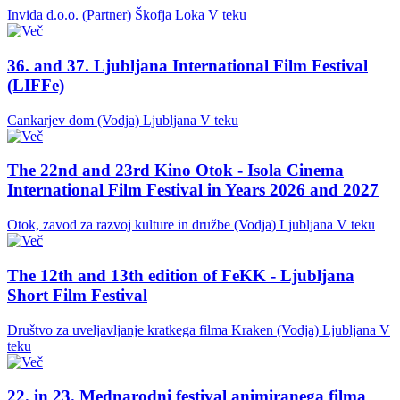
Invida d.o.o. (Partner)
Škofja Loka
V teku
36. and 37. Ljubljana International Film Festival
(LIFFe)
Cankarjev dom (Vodja)
Ljubljana
V teku
The 22nd and 23rd Kino Otok - Isola Cinema
International Film Festival in Years 2026 and 2027
Otok, zavod za razvoj kulture in družbe (Vodja)
Ljubljana
V teku
The 12th and 13th edition of FeKK - Ljubljana
Short Film Festival
Društvo za uveljavljanje kratkega filma Kraken (Vodja)
Ljubljana
V
teku
22. in 23. Mednarodni festival animiranega filma