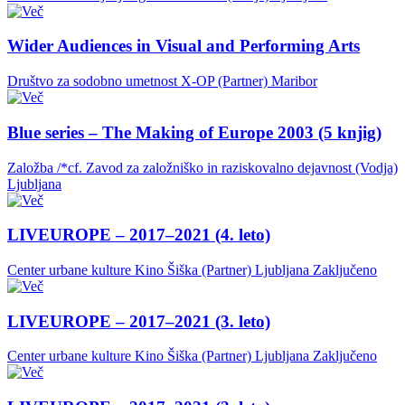
Wider Audiences in Visual and Performing Arts
Društvo za sodobno umetnost X-OP (Partner)
Maribor
Blue series – The Making of Europe 2003 (5 knjig)
Založba /*cf. Zavod za založniško in raziskovalno dejavnost (Vodja)
Ljubljana
LIVEUROPE – 2017–2021 (4. leto)
Center urbane kulture Kino Šiška (Partner)
Ljubljana
Zaključeno
LIVEUROPE – 2017–2021 (3. leto)
Center urbane kulture Kino Šiška (Partner)
Ljubljana
Zaključeno