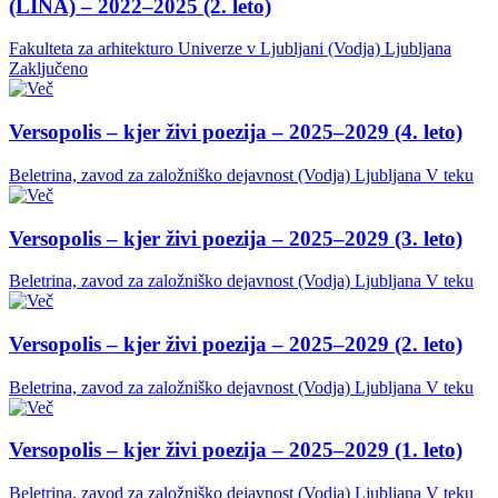
(LINA) – 2022–2025 (2. leto)
Fakulteta za arhitekturo Univerze v Ljubljani (Vodja)
Ljubljana
Zaključeno
Versopolis – kjer živi poezija – 2025–2029 (4. leto)
Beletrina, zavod za založniško dejavnost (Vodja)
Ljubljana
V teku
Versopolis – kjer živi poezija – 2025–2029 (3. leto)
Beletrina, zavod za založniško dejavnost (Vodja)
Ljubljana
V teku
Versopolis – kjer živi poezija – 2025–2029 (2. leto)
Beletrina, zavod za založniško dejavnost (Vodja)
Ljubljana
V teku
Versopolis – kjer živi poezija – 2025–2029 (1. leto)
Beletrina, zavod za založniško dejavnost (Vodja)
Ljubljana
V teku