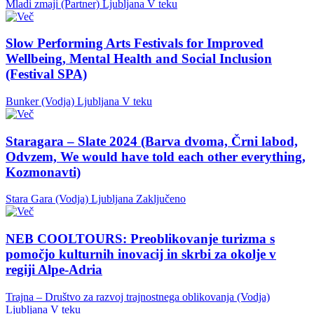
Mladi zmaji (Partner)
Ljubljana
V teku
Slow Performing Arts Festivals for Improved
Wellbeing, Mental Health and Social Inclusion
(Festival SPA)
Bunker (Vodja)
Ljubljana
V teku
Staragara – Slate 2024 (Barva dvoma, Črni labod,
Odvzem, We would have told each other everything,
Kozmonavti)
Stara Gara (Vodja)
Ljubljana
Zaključeno
NEB COOLTOURS: Preoblikovanje turizma s
pomočjo kulturnih inovacij in skrbi za okolje v
regiji Alpe-Adria
Trajna – Društvo za razvoj trajnostnega oblikovanja (Vodja)
Ljubljana
V teku