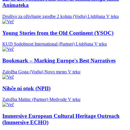
Animateka
Društvo za oživljanje zgodbe 2 koluta (Vodja)
Ljubljana
V teku
Young Stories from the Old Continent (YSOC)
KUD Sodobnost International (Partner)
Ljubljana
V teku
Bookmark – Marking Europe's Best Narratives
Založba Goga (Vodja)
Novo mesto
V teku
Nihče ni otok (NPII)
Založba Malinc (Partner)
Medvode
V teku
Immersive European Cultural Heritage Outreach
(Immersive ECHO)