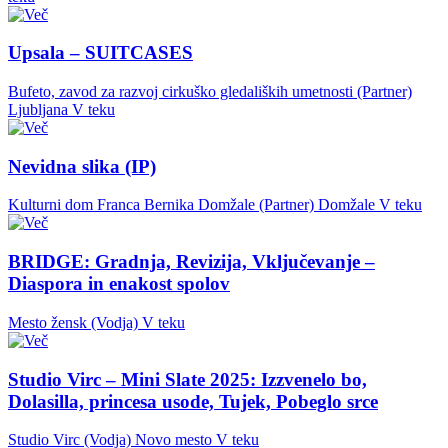
Upsala – SUITCASES
Bufeto, zavod za razvoj cirkuško gledaliških umetnosti (Partner)
Ljubljana
V teku
Nevidna slika (IP)
Kulturni dom Franca Bernika Domžale (Partner)
Domžale
V teku
BRIDGE: Gradnja, Revizija, Vključevanje –
Diaspora in enakost spolov
Mesto žensk (Vodja)
V teku
Studio Virc – Mini Slate 2025: Izzvenelo bo,
Dolasilla, princesa usode, Tujek, Pobeglo srce
Studio Virc (Vodja)
Novo mesto
V teku