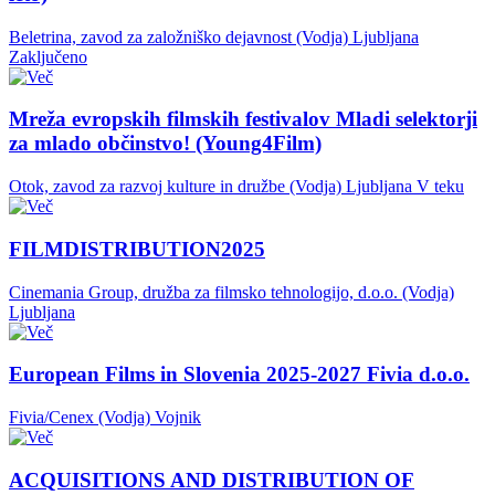
Beletrina, zavod za založniško dejavnost (Vodja)
Ljubljana
Zaključeno
Mreža evropskih filmskih festivalov Mladi selektorji
za mlado občinstvo! (Young4Film)
Otok, zavod za razvoj kulture in družbe (Vodja)
Ljubljana
V teku
FILMDISTRIBUTION2025
Cinemania Group, družba za filmsko tehnologijo, d.o.o. (Vodja)
Ljubljana
European Films in Slovenia 2025-2027 Fivia d.o.o.
Fivia/Cenex (Vodja)
Vojnik
ACQUISITIONS AND DISTRIBUTION OF