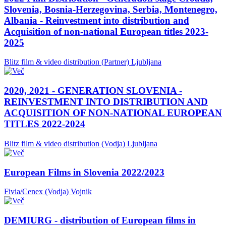
Slovenia, Bosnia-Herzegovina, Serbia, Montenegro,
Albania - Reinvestment into distribution and
Acquisition of non-national European titles 2023-
2025
Blitz film & video distribution (Partner)
Ljubljana
2020, 2021 - GENERATION SLOVENIA -
REINVESTMENT INTO DISTRIBUTION AND
ACQUISITION OF NON-NATIONAL EUROPEAN
TITLES 2022-2024
Blitz film & video distribution (Vodja)
Ljubljana
European Films in Slovenia 2022/2023
Fivia/Cenex (Vodja)
Vojnik
DEMIURG - distribution of European films in