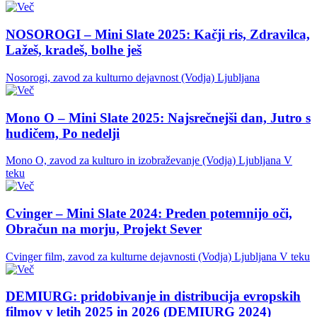
NOSOROGI – Mini Slate 2025: Kačji ris, Zdravilca,
Lažeš, kradeš, bolhe ješ
Nosorogi, zavod za kulturno dejavnost (Vodja)
Ljubljana
Mono O – Mini Slate 2025: Najsrečnejši dan, Jutro s
hudičem, Po nedelji
Mono O, zavod za kulturo in izobraževanje (Vodja)
Ljubljana
V
teku
Cvinger – Mini Slate 2024: Preden potemnijo oči,
Obračun na morju, Projekt Sever
Cvinger film, zavod za kulturne dejavnosti (Vodja)
Ljubljana
V teku
DEMIURG: pridobivanje in distribucija evropskih
filmov v letih 2025 in 2026 (DEMIURG 2024)