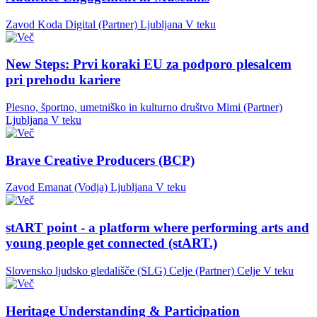
Zavod Koda Digital (Partner)
Ljubljana
V teku
New Steps: Prvi koraki EU za podporo plesalcem
pri prehodu kariere
Plesno, športno, umetniško in kulturno društvo Mimi (Partner)
Ljubljana
V teku
Brave Creative Producers (BCP)
Zavod Emanat (Vodja)
Ljubljana
V teku
stART point - a platform where performing arts and
young people get connected (stART.)
Slovensko ljudsko gledališče (SLG) Celje (Partner)
Celje
V teku
Heritage Understanding & Participation