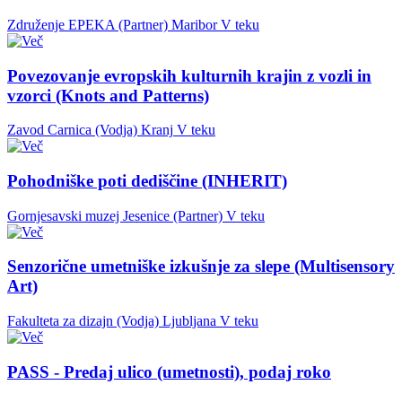
Združenje EPEKA (Partner)
Maribor
V teku
Povezovanje evropskih kulturnih krajin z vozli in
vzorci (Knots and Patterns)
Zavod Carnica (Vodja)
Kranj
V teku
Pohodniške poti dediščine (INHERIT)
Gornjesavski muzej Jesenice (Partner)
V teku
Senzorične umetniške izkušnje za slepe (Multisensory
Art)
Fakulteta za dizajn (Vodja)
Ljubljana
V teku
PASS - Predaj ulico (umetnosti), podaj roko