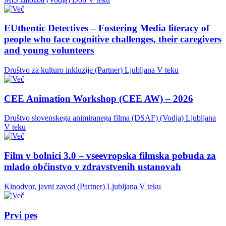
EUthentic Detectives – Fostering Media literacy of
people who face cognitive challenges, their caregivers
and young volunteers
Društvo za kulturo inkluzije (Partner)
Ljubljana
V teku
CEE Animation Workshop (CEE AW) – 2026
Društvo slovenskega animiranega filma (DSAF) (Vodja)
Ljubljana
V teku
Film v bolnici 3.0 – vseevropska filmska pobuda za
mlado občinstvo v zdravstvenih ustanovah
Kinodvor, javni zavod (Partner)
Ljubljana
V teku
Prvi pes