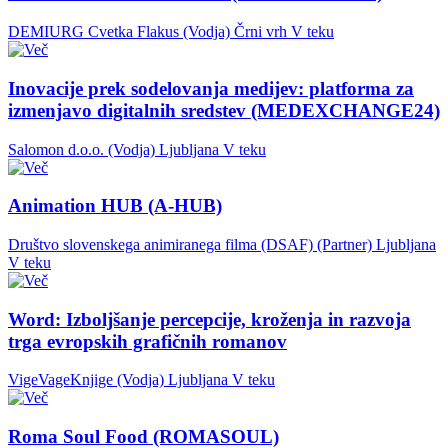
DEMIURG Cvetka Flakus (Vodja)
Črni vrh
V teku
Inovacije prek sodelovanja medijev: platforma za
izmenjavo digitalnih sredstev (MEDEXCHANGE24)
Salomon d.o.o. (Vodja)
Ljubljana
V teku
Animation HUB (A-HUB)
Društvo slovenskega animiranega filma (DSAF) (Partner)
Ljubljana
V teku
Word: Izboljšanje percepcije, kroženja in razvoja
trga evropskih grafičnih romanov
VigeVageKnjige (Vodja)
Ljubljana
V teku
Roma Soul Food (ROMASOUL)