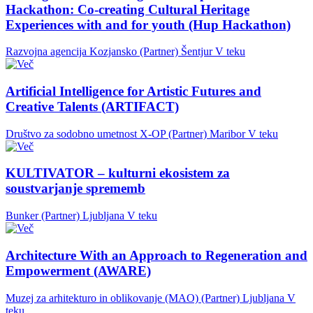
Hackathon: Co-creating Cultural Heritage
Experiences with and for youth (Hup Hackathon)
Razvojna agencija Kozjansko (Partner)
Šentjur
V teku
Artificial Intelligence for Artistic Futures and
Creative Talents (ARTIFACT)
Društvo za sodobno umetnost X-OP (Partner)
Maribor
V teku
KULTIVATOR – kulturni ekosistem za
soustvarjanje sprememb
Bunker (Partner)
Ljubljana
V teku
Architecture With an Approach to Regeneration and
Empowerment (AWARE)
Muzej za arhitekturo in oblikovanje (MAO) (Partner)
Ljubljana
V
teku