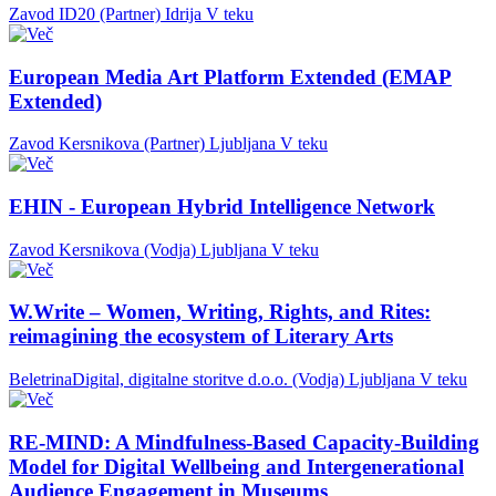
Zavod ID20 (Partner)
Idrija
V teku
European Media Art Platform Extended (EMAP
Extended)
Zavod Kersnikova (Partner)
Ljubljana
V teku
EHIN - European Hybrid Intelligence Network
Zavod Kersnikova (Vodja)
Ljubljana
V teku
W.Write – Women, Writing, Rights, and Rites:
reimagining the ecosystem of Literary Arts
BeletrinaDigital, digitalne storitve d.o.o. (Vodja)
Ljubljana
V teku
RE-MIND: A Mindfulness-Based Capacity-Building
Model for Digital Wellbeing and Intergenerational
Audience Engagement in Museums