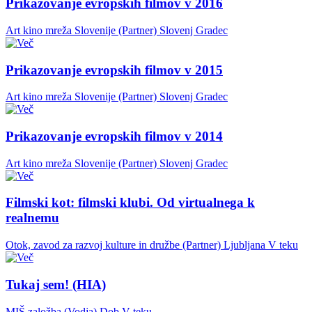
Prikazovanje evropskih filmov v 2016
Art kino mreža Slovenije (Partner)
Slovenj Gradec
Prikazovanje evropskih filmov v 2015
Art kino mreža Slovenije (Partner)
Slovenj Gradec
Prikazovanje evropskih filmov v 2014
Art kino mreža Slovenije (Partner)
Slovenj Gradec
Filmski kot: filmski klubi. Od virtualnega k
realnemu
Otok, zavod za razvoj kulture in družbe (Partner)
Ljubljana
V teku
Tukaj sem! (HIA)
MIŠ založba (Vodja)
Dob
V teku