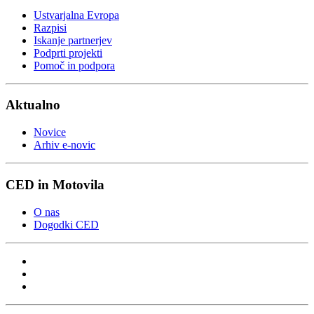
Ustvarjalna Evropa
Razpisi
Iskanje partnerjev
Podprti projekti
Pomoč in podpora
Aktualno
Novice
Arhiv e-novic
CED in Motovila
O nas
Dogodki CED