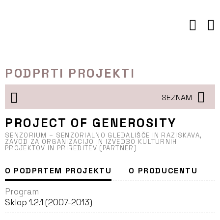
Preskoči
to
vsebine
PODPRTI PROJEKTI
SEZNAM
PROJECT OF GENEROSITY
SENZORIUM – SENZORIALNO GLEDALIŠČE IN RAZISKAVA,
ZAVOD ZA ORGANIZACIJO IN IZVEDBO KULTURNIH
PROJEKTOV IN PRIREDITEV (PARTNER)
O PODPRTEM PROJEKTU
O PRODUCENTU
Program
Sklop 1.2.1 (2007-2013)