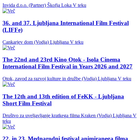
Invida d.o.o. (Partner)
Škofja Loka
V teku
36. and 37. Ljubljana International Film Festival
(LIFFe)
Cankarjev dom (Vodja)
Ljubljana
V teku
The 22nd and 23rd Kino Otok - Isola Cinema
International Film Festival in Years 2026 and 2027
Otok, zavod za razvoj kulture in družbe (Vodja)
Ljubljana
V teku
The 12th and 13th edition of FeKK - Ljubljana
Short Film Festival
Društvo za uveljavljanje kratkega filma Kraken (Vodja)
Ljubljana
V
teku
22. in 23. Mednarodni festival animiranega filma