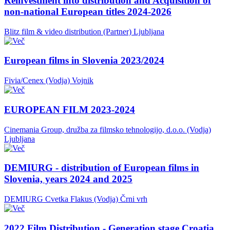
Reinvestment into distribution and Acquisition of
non-national European titles 2024-2026
Blitz film & video distribution (Partner)
Ljubljana
European films in Slovenia 2023/2024
Fivia/Cenex (Vodja)
Vojnik
EUROPEAN FILM 2023-2024
Cinemania Group, družba za filmsko tehnologijo, d.o.o. (Vodja)
Ljubljana
DEMIURG - distribution of European films in
Slovenia, years 2024 and 2025
DEMIURG Cvetka Flakus (Vodja)
Črni vrh
2022 Film Distribution - Generation stage Croatia,