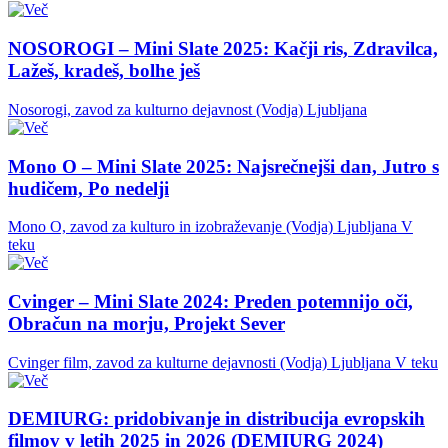
NOSOROGI – Mini Slate 2025: Kačji ris, Zdravilca,
Lažeš, kradeš, bolhe ješ
Nosorogi, zavod za kulturno dejavnost (Vodja)
Ljubljana
Mono O – Mini Slate 2025: Najsrečnejši dan, Jutro s
hudičem, Po nedelji
Mono O, zavod za kulturo in izobraževanje (Vodja)
Ljubljana
V
teku
Cvinger – Mini Slate 2024: Preden potemnijo oči,
Obračun na morju, Projekt Sever
Cvinger film, zavod za kulturne dejavnosti (Vodja)
Ljubljana
V teku
DEMIURG: pridobivanje in distribucija evropskih
filmov v letih 2025 in 2026 (DEMIURG 2024)