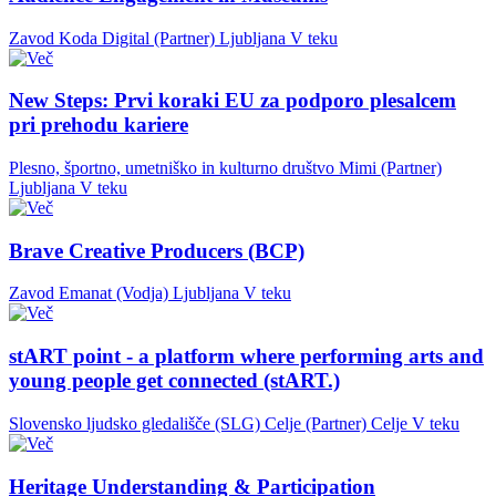
Zavod Koda Digital (Partner)
Ljubljana
V teku
New Steps: Prvi koraki EU za podporo plesalcem
pri prehodu kariere
Plesno, športno, umetniško in kulturno društvo Mimi (Partner)
Ljubljana
V teku
Brave Creative Producers (BCP)
Zavod Emanat (Vodja)
Ljubljana
V teku
stART point - a platform where performing arts and
young people get connected (stART.)
Slovensko ljudsko gledališče (SLG) Celje (Partner)
Celje
V teku
Heritage Understanding & Participation