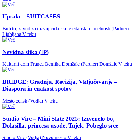
Upsala – SUITCASES
Bufeto, zavod za razvoj cirkuško gledaliških umetnosti (Partner)
Ljubljana
V teku
Nevidna slika (IP)
Kulturni dom Franca Bernika Domžale (Partner)
Domžale
V teku
BRIDGE: Gradnja, Revizija, Vključevanje –
Diaspora in enakost spolov
Mesto žensk (Vodja)
V teku
Studio Virc – Mini Slate 2025: Izzvenelo bo,
Dolasilla, princesa usode, Tujek, Pobeglo srce
Studio Virc (Vodja)
Novo mesto
V teku