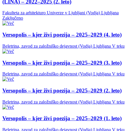
(LINA) – 2022–2025 (2. leto)
Fakulteta za arhitekturo Univerze v Ljubljani (Vodja)
Ljubljana
Zaključeno
Versopolis – kjer živi poezija – 2025–2029 (4. leto)
Beletrina, zavod za založniško dejavnost (Vodja)
Ljubljana
V teku
Versopolis – kjer živi poezija – 2025–2029 (3. leto)
Beletrina, zavod za založniško dejavnost (Vodja)
Ljubljana
V teku
Versopolis – kjer živi poezija – 2025–2029 (2. leto)
Beletrina, zavod za založniško dejavnost (Vodja)
Ljubljana
V teku
Versopolis – kjer živi poezija – 2025–2029 (1. leto)
Beletrina, zavod za založniško dejavnost (Vodja)
Ljubljana
V teku