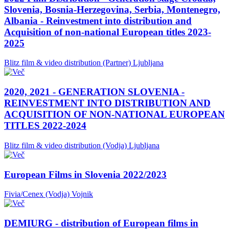
Slovenia, Bosnia-Herzegovina, Serbia, Montenegro,
Albania - Reinvestment into distribution and
Acquisition of non-national European titles 2023-
2025
Blitz film & video distribution (Partner)
Ljubljana
2020, 2021 - GENERATION SLOVENIA -
REINVESTMENT INTO DISTRIBUTION AND
ACQUISITION OF NON-NATIONAL EUROPEAN
TITLES 2022-2024
Blitz film & video distribution (Vodja)
Ljubljana
European Films in Slovenia 2022/2023
Fivia/Cenex (Vodja)
Vojnik
DEMIURG - distribution of European films in