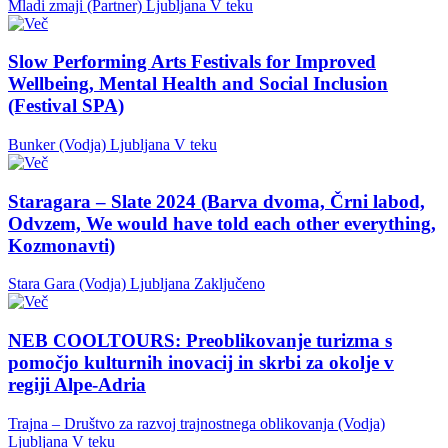
Mladi zmaji (Partner)
Ljubljana
V teku
Slow Performing Arts Festivals for Improved
Wellbeing, Mental Health and Social Inclusion
(Festival SPA)
Bunker (Vodja)
Ljubljana
V teku
Staragara – Slate 2024 (Barva dvoma, Črni labod,
Odvzem, We would have told each other everything,
Kozmonavti)
Stara Gara (Vodja)
Ljubljana
Zaključeno
NEB COOLTOURS: Preoblikovanje turizma s
pomočjo kulturnih inovacij in skrbi za okolje v
regiji Alpe-Adria
Trajna – Društvo za razvoj trajnostnega oblikovanja (Vodja)
Ljubljana
V teku