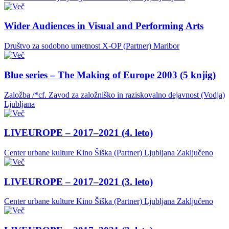
Wider Audiences in Visual and Performing Arts
Društvo za sodobno umetnost X-OP (Partner)
Maribor
Blue series – The Making of Europe 2003 (5 knjig)
Založba /*cf. Zavod za založniško in raziskovalno dejavnost (Vodja)
Ljubljana
LIVEUROPE – 2017–2021 (4. leto)
Center urbane kulture Kino Šiška (Partner)
Ljubljana
Zaključeno
LIVEUROPE – 2017–2021 (3. leto)
Center urbane kulture Kino Šiška (Partner)
Ljubljana
Zaključeno