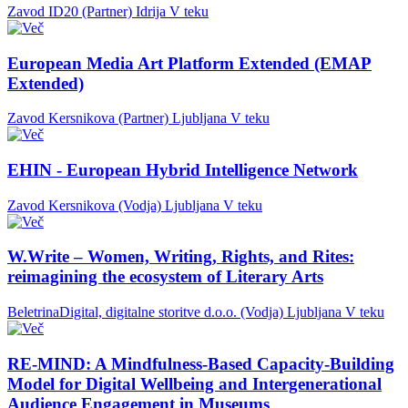
Zavod ID20 (Partner)
Idrija
V teku
European Media Art Platform Extended (EMAP
Extended)
Zavod Kersnikova (Partner)
Ljubljana
V teku
EHIN - European Hybrid Intelligence Network
Zavod Kersnikova (Vodja)
Ljubljana
V teku
W.Write – Women, Writing, Rights, and Rites:
reimagining the ecosystem of Literary Arts
BeletrinaDigital, digitalne storitve d.o.o. (Vodja)
Ljubljana
V teku
RE-MIND: A Mindfulness-Based Capacity-Building
Model for Digital Wellbeing and Intergenerational
Audience Engagement in Museums