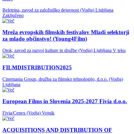
Beletrina, zavod za založniško dejavnost (Vodja)
Ljubljana
Zaključeno
Mreža evropskih filmskih festivalov Mladi selektorji
za mlado občinstvo! (Young4Film)
Otok, zavod za razvoj kulture in družbe (Vodja)
Ljubljana
V teku
FILMDISTRIBUTION2025
Cinemania Group, družba za filmsko tehnologijo, d.o.o. (Vodja)
Ljubljana
European Films in Slovenia 2025-2027 Fivia d.o.o.
Fivia/Cenex (Vodja)
Vojnik
ACQUISITIONS AND DISTRIBUTION OF