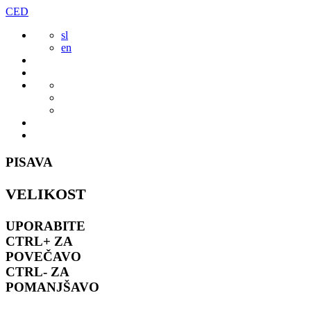
Preskoči
CED
to
sl
vsebine
en
PISAVA
VELIKOST
UPORABITE
CTRL+
ZA
POVEČAVO
CTRL-
ZA
POMANJŠAVO