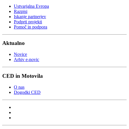
Ustvarjalna Evropa
Razpisi
Iskanje partnerjev
Podprti projekti
Pomoč in podpora
Aktualno
Novice
Arhiv e-novic
CED in Motovila
O nas
Dogodki CED