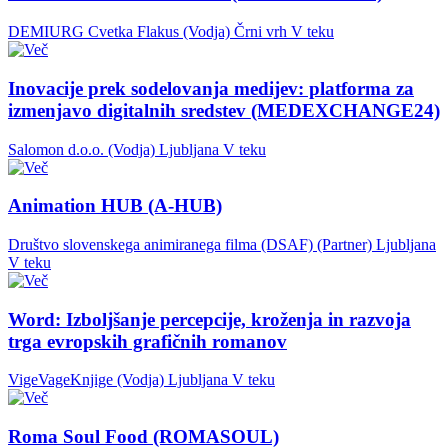
DEMIURG Cvetka Flakus (Vodja)
Črni vrh
V teku
Inovacije prek sodelovanja medijev: platforma za
izmenjavo digitalnih sredstev (MEDEXCHANGE24)
Salomon d.o.o. (Vodja)
Ljubljana
V teku
Animation HUB (A-HUB)
Društvo slovenskega animiranega filma (DSAF) (Partner)
Ljubljana
V teku
Word: Izboljšanje percepcije, kroženja in razvoja
trga evropskih grafičnih romanov
VigeVageKnjige (Vodja)
Ljubljana
V teku
Roma Soul Food (ROMASOUL)