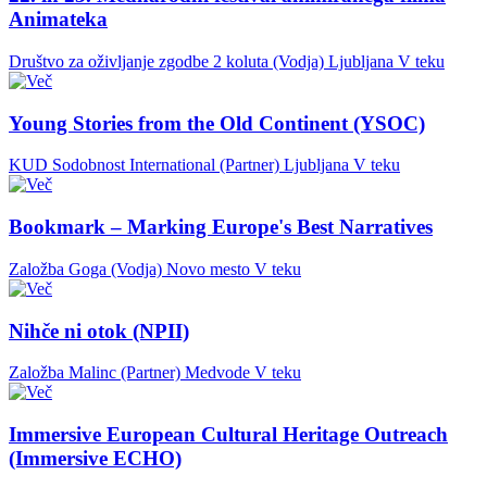
Animateka
Društvo za oživljanje zgodbe 2 koluta (Vodja)
Ljubljana
V teku
Young Stories from the Old Continent (YSOC)
KUD Sodobnost International (Partner)
Ljubljana
V teku
Bookmark – Marking Europe's Best Narratives
Založba Goga (Vodja)
Novo mesto
V teku
Nihče ni otok (NPII)
Založba Malinc (Partner)
Medvode
V teku
Immersive European Cultural Heritage Outreach
(Immersive ECHO)