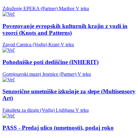
Združenje EPEKA (Partner)
Maribor
V teku
Povezovanje evropskih kulturnih krajin z vozli in
vzorci (Knots and Patterns)
Zavod Carnica (Vodja)
Kranj
V teku
Pohodniške poti dediščine (INHERIT)
Gornjesavski muzej Jesenice (Partner)
V teku
Senzorične umetniške izkušnje za slepe (Multisensory
Art)
Fakulteta za dizajn (Vodja)
Ljubljana
V teku
PASS - Predaj ulico (umetnosti), podaj roko