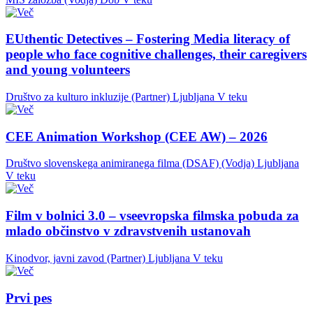
EUthentic Detectives – Fostering Media literacy of
people who face cognitive challenges, their caregivers
and young volunteers
Društvo za kulturo inkluzije (Partner)
Ljubljana
V teku
CEE Animation Workshop (CEE AW) – 2026
Društvo slovenskega animiranega filma (DSAF) (Vodja)
Ljubljana
V teku
Film v bolnici 3.0 – vseevropska filmska pobuda za
mlado občinstvo v zdravstvenih ustanovah
Kinodvor, javni zavod (Partner)
Ljubljana
V teku
Prvi pes