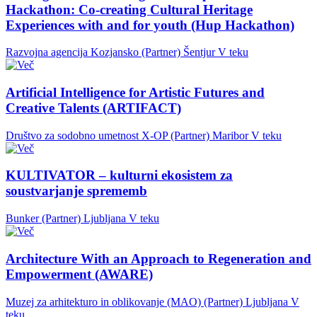
Hackathon: Co-creating Cultural Heritage
Experiences with and for youth (Hup Hackathon)
Razvojna agencija Kozjansko (Partner)
Šentjur
V teku
Artificial Intelligence for Artistic Futures and
Creative Talents (ARTIFACT)
Društvo za sodobno umetnost X-OP (Partner)
Maribor
V teku
KULTIVATOR – kulturni ekosistem za
soustvarjanje sprememb
Bunker (Partner)
Ljubljana
V teku
Architecture With an Approach to Regeneration and
Empowerment (AWARE)
Muzej za arhitekturo in oblikovanje (MAO) (Partner)
Ljubljana
V
teku