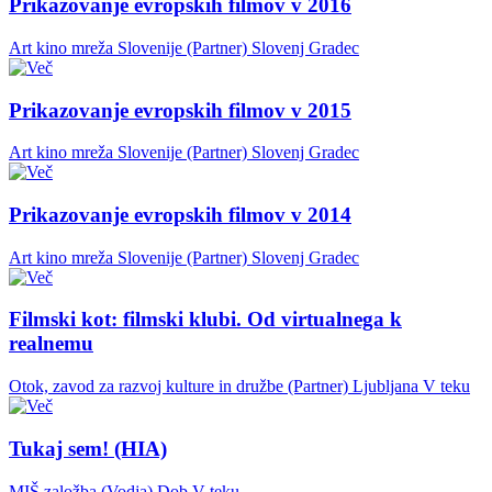
Prikazovanje evropskih filmov v 2016
Art kino mreža Slovenije (Partner)
Slovenj Gradec
Prikazovanje evropskih filmov v 2015
Art kino mreža Slovenije (Partner)
Slovenj Gradec
Prikazovanje evropskih filmov v 2014
Art kino mreža Slovenije (Partner)
Slovenj Gradec
Filmski kot: filmski klubi. Od virtualnega k
realnemu
Otok, zavod za razvoj kulture in družbe (Partner)
Ljubljana
V teku
Tukaj sem! (HIA)
MIŠ založba (Vodja)
Dob
V teku