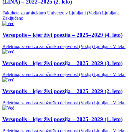
(LINA) – 2022–2025 (2. leto)
Fakulteta za arhitekturo Univerze v Ljubljani (Vodja)
Ljubljana
Zaključeno
Versopolis – kjer živi poezija – 2025–2029 (4. leto)
Beletrina, zavod za založniško dejavnost (Vodja)
Ljubljana
V teku
Versopolis – kjer živi poezija – 2025–2029 (3. leto)
Beletrina, zavod za založniško dejavnost (Vodja)
Ljubljana
V teku
Versopolis – kjer živi poezija – 2025–2029 (2. leto)
Beletrina, zavod za založniško dejavnost (Vodja)
Ljubljana
V teku
Versopolis – kjer živi poezija – 2025–2029 (1. leto)
Beletrina, zavod za založniško dejavnost (Vodja)
Ljubljana
V teku