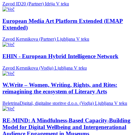
Zavod ID20 (Partner)
Idrija
V teku
European Media Art Platform Extended (EMAP
Extended)
Zavod Kersnikova (Partner)
Ljubljana
V teku
EHIN - European Hybrid Intelligence Network
Zavod Kersnikova (Vodja)
Ljubljana
V teku
W.Write – Women, Writing, Rights, and Rites:
reimagining the ecosystem of Literary Arts
BeletrinaDigital, digitalne storitve d.o.o. (Vodja)
Ljubljana
V teku
RE-MIND: A Mindfulness-Based Capacity-Building
Model for Digital Wellbeing and Intergenerational
Audience Engagement in Museums