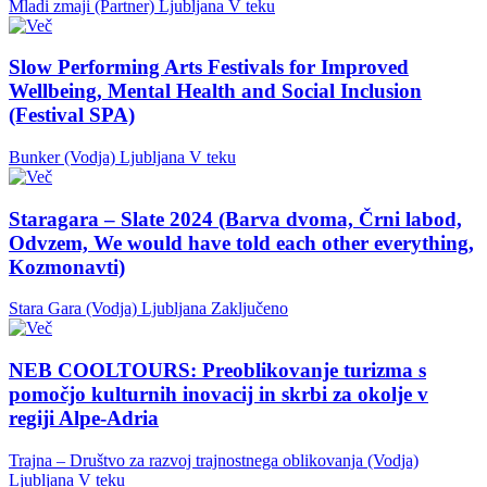
Mladi zmaji (Partner)
Ljubljana
V teku
Slow Performing Arts Festivals for Improved
Wellbeing, Mental Health and Social Inclusion
(Festival SPA)
Bunker (Vodja)
Ljubljana
V teku
Staragara – Slate 2024 (Barva dvoma, Črni labod,
Odvzem, We would have told each other everything,
Kozmonavti)
Stara Gara (Vodja)
Ljubljana
Zaključeno
NEB COOLTOURS: Preoblikovanje turizma s
pomočjo kulturnih inovacij in skrbi za okolje v
regiji Alpe-Adria
Trajna – Društvo za razvoj trajnostnega oblikovanja (Vodja)
Ljubljana
V teku