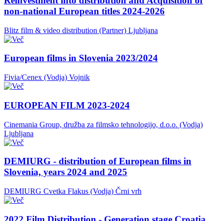
Reinvestment into distribution and Acquisition of
non-national European titles 2024-2026
Blitz film & video distribution (Partner)
Ljubljana
European films in Slovenia 2023/2024
Fivia/Cenex (Vodja)
Vojnik
EUROPEAN FILM 2023-2024
Cinemania Group, družba za filmsko tehnologijo, d.o.o. (Vodja)
Ljubljana
DEMIURG - distribution of European films in
Slovenia, years 2024 and 2025
DEMIURG Cvetka Flakus (Vodja)
Črni vrh
2022 Film Distribution - Generation stage Croatia,