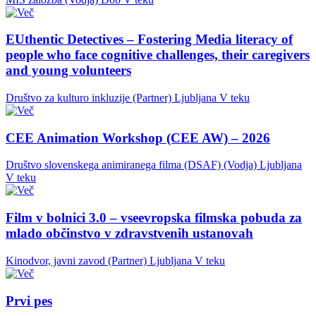
EUthentic Detectives – Fostering Media literacy of
people who face cognitive challenges, their caregivers
and young volunteers
Društvo za kulturo inkluzije (Partner)
Ljubljana
V teku
CEE Animation Workshop (CEE AW) – 2026
Društvo slovenskega animiranega filma (DSAF) (Vodja)
Ljubljana
V teku
Film v bolnici 3.0 – vseevropska filmska pobuda za
mlado občinstvo v zdravstvenih ustanovah
Kinodvor, javni zavod (Partner)
Ljubljana
V teku
Prvi pes