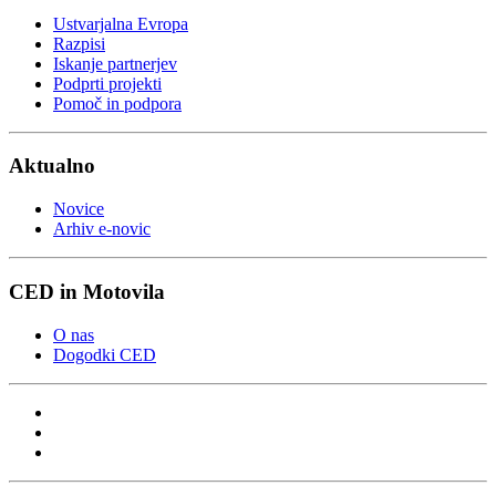
Ustvarjalna Evropa
Razpisi
Iskanje partnerjev
Podprti projekti
Pomoč in podpora
Aktualno
Novice
Arhiv e-novic
CED in Motovila
O nas
Dogodki CED