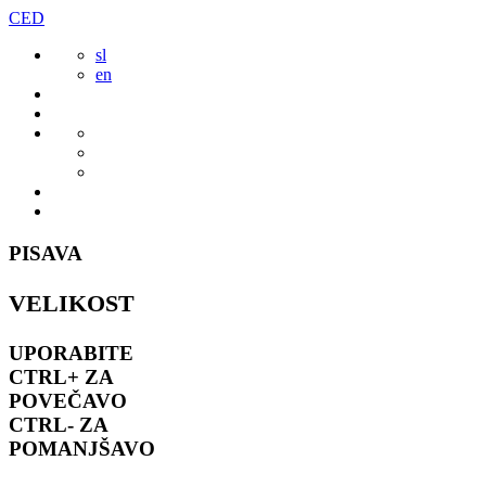
Preskoči
CED
to
sl
vsebine
en
PISAVA
VELIKOST
UPORABITE
CTRL+
ZA
POVEČAVO
CTRL-
ZA
POMANJŠAVO