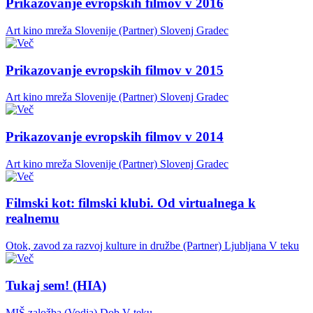
Prikazovanje evropskih filmov v 2016
Art kino mreža Slovenije (Partner)
Slovenj Gradec
Prikazovanje evropskih filmov v 2015
Art kino mreža Slovenije (Partner)
Slovenj Gradec
Prikazovanje evropskih filmov v 2014
Art kino mreža Slovenije (Partner)
Slovenj Gradec
Filmski kot: filmski klubi. Od virtualnega k
realnemu
Otok, zavod za razvoj kulture in družbe (Partner)
Ljubljana
V teku
Tukaj sem! (HIA)
MIŠ založba (Vodja)
Dob
V teku