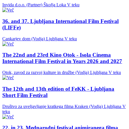
Invida d.o.o. (Partner)
Škofja Loka
V teku
36. and 37. Ljubljana International Film Festival
(LIFFe)
Cankarjev dom (Vodja)
Ljubljana
V teku
The 22nd and 23rd Kino Otok - Isola Cinema
International Film Festival in Years 2026 and 2027
Otok, zavod za razvoj kulture in družbe (Vodja)
Ljubljana
V teku
The 12th and 13th edition of FeKK - Ljubljana
Short Film Festival
Društvo za uveljavljanje kratkega filma Kraken (Vodja)
Ljubljana
V
teku
22. in 23. Mednarodni festival animiranega filma