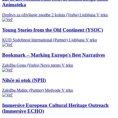
Animateka
Društvo za oživljanje zgodbe 2 koluta (Vodja)
Ljubljana
V teku
Young Stories from the Old Continent (YSOC)
KUD Sodobnost International (Partner)
Ljubljana
V teku
Bookmark – Marking Europe's Best Narratives
Založba Goga (Vodja)
Novo mesto
V teku
Nihče ni otok (NPII)
Založba Malinc (Partner)
Medvode
V teku
Immersive European Cultural Heritage Outreach
(Immersive ECHO)