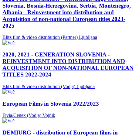
Slovenia, Bosnia-Herzegovina, Serbia, Montenegro,
Albania - Reinvestment into distribution and
Acquisition of non-national European titles 2023-
2025
Blitz film & video distribution (Partner)
Ljubljana
2020, 2021 - GENERATION SLOVENIA -
REINVESTMENT INTO DISTRIBUTION AND
ACQUISITION OF NON-NATIONAL EUROPEAN
TITLES 2022-2024
Blitz film & video distribution (Vodja)
Ljubljana
European Films in Slovenia 2022/2023
Fivia/Cenex (Vodja)
Vojnik
DEMIURG - distribution of European films in