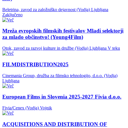
Beletrina, zavod za založniško dejavnost (Vodja)
Ljubljana
Zaključeno
Mreža evropskih filmskih festivalov Mladi selektorji
za mlado občinstvo! (Young4Film)
Otok, zavod za razvoj kulture in družbe (Vodja)
Ljubljana
V teku
FILMDISTRIBUTION2025
Cinemania Group, družba za filmsko tehnologijo, d.o.o. (Vodja)
Ljubljana
European Films in Slovenia 2025-2027 Fivia d.o.o.
Fivia/Cenex (Vodja)
Vojnik
ACQUISITIONS AND DISTRIBUTION OF