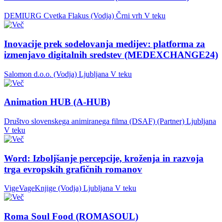
DEMIURG Cvetka Flakus (Vodja)
Črni vrh
V teku
Inovacije prek sodelovanja medijev: platforma za
izmenjavo digitalnih sredstev (MEDEXCHANGE24)
Salomon d.o.o. (Vodja)
Ljubljana
V teku
Animation HUB (A-HUB)
Društvo slovenskega animiranega filma (DSAF) (Partner)
Ljubljana
V teku
Word: Izboljšanje percepcije, kroženja in razvoja
trga evropskih grafičnih romanov
VigeVageKnjige (Vodja)
Ljubljana
V teku
Roma Soul Food (ROMASOUL)