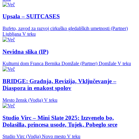
Upsala – SUITCASES
Bufeto, zavod za razvoj cirkuško gledaliških umetnosti (Partner)
Ljubljana
V teku
Nevidna slika (IP)
Kulturni dom Franca Bernika Domžale (Partner)
Domžale
V teku
BRIDGE: Gradnja, Revizija, Vključevanje –
Diaspora in enakost spolov
Mesto žensk (Vodja)
V teku
Studio Virc – Mini Slate 2025: Izzvenelo bo,
Dolasilla, princesa usode, Tujek, Pobeglo srce
Studio Virc (Vodja)
Novo mesto
V teku