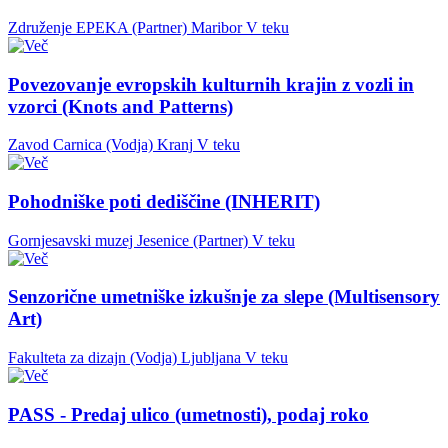
Združenje EPEKA (Partner)
Maribor
V teku
Povezovanje evropskih kulturnih krajin z vozli in
vzorci (Knots and Patterns)
Zavod Carnica (Vodja)
Kranj
V teku
Pohodniške poti dediščine (INHERIT)
Gornjesavski muzej Jesenice (Partner)
V teku
Senzorične umetniške izkušnje za slepe (Multisensory
Art)
Fakulteta za dizajn (Vodja)
Ljubljana
V teku
PASS - Predaj ulico (umetnosti), podaj roko