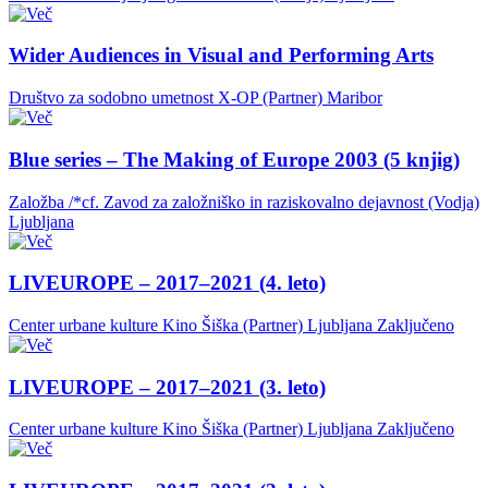
Wider Audiences in Visual and Performing Arts
Društvo za sodobno umetnost X-OP (Partner)
Maribor
Blue series – The Making of Europe 2003 (5 knjig)
Založba /*cf. Zavod za založniško in raziskovalno dejavnost (Vodja)
Ljubljana
LIVEUROPE – 2017–2021 (4. leto)
Center urbane kulture Kino Šiška (Partner)
Ljubljana
Zaključeno
LIVEUROPE – 2017–2021 (3. leto)
Center urbane kulture Kino Šiška (Partner)
Ljubljana
Zaključeno