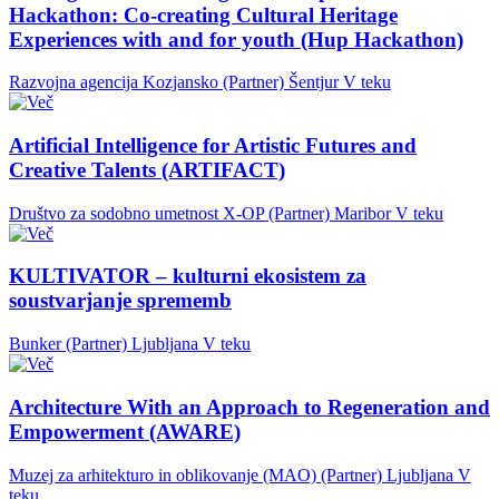
Hackathon: Co-creating Cultural Heritage
Experiences with and for youth (Hup Hackathon)
Razvojna agencija Kozjansko (Partner)
Šentjur
V teku
Artificial Intelligence for Artistic Futures and
Creative Talents (ARTIFACT)
Društvo za sodobno umetnost X-OP (Partner)
Maribor
V teku
KULTIVATOR – kulturni ekosistem za
soustvarjanje sprememb
Bunker (Partner)
Ljubljana
V teku
Architecture With an Approach to Regeneration and
Empowerment (AWARE)
Muzej za arhitekturo in oblikovanje (MAO) (Partner)
Ljubljana
V
teku