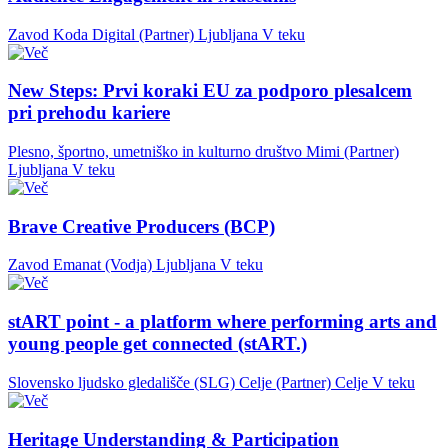
Zavod Koda Digital (Partner)
Ljubljana
V teku
New Steps: Prvi koraki EU za podporo plesalcem
pri prehodu kariere
Plesno, športno, umetniško in kulturno društvo Mimi (Partner)
Ljubljana
V teku
Brave Creative Producers (BCP)
Zavod Emanat (Vodja)
Ljubljana
V teku
stART point - a platform where performing arts and
young people get connected (stART.)
Slovensko ljudsko gledališče (SLG) Celje (Partner)
Celje
V teku
Heritage Understanding & Participation