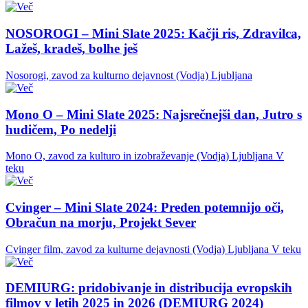
NOSOROGI – Mini Slate 2025: Kačji ris, Zdravilca,
Lažeš, kradeš, bolhe ješ
Nosorogi, zavod za kulturno dejavnost (Vodja)
Ljubljana
Mono O – Mini Slate 2025: Najsrečnejši dan, Jutro s
hudičem, Po nedelji
Mono O, zavod za kulturo in izobraževanje (Vodja)
Ljubljana
V
teku
Cvinger – Mini Slate 2024: Preden potemnijo oči,
Obračun na morju, Projekt Sever
Cvinger film, zavod za kulturne dejavnosti (Vodja)
Ljubljana
V teku
DEMIURG: pridobivanje in distribucija evropskih
filmov v letih 2025 in 2026 (DEMIURG 2024)