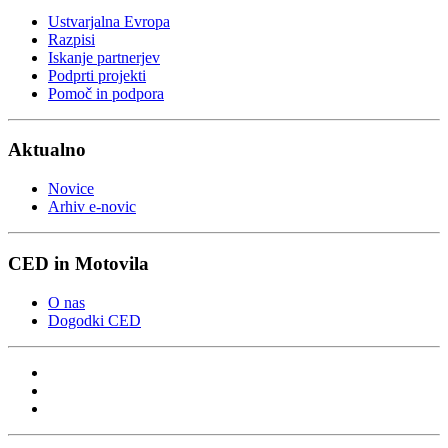
Ustvarjalna Evropa
Razpisi
Iskanje partnerjev
Podprti projekti
Pomoč in podpora
Aktualno
Novice
Arhiv e-novic
CED in Motovila
O nas
Dogodki CED