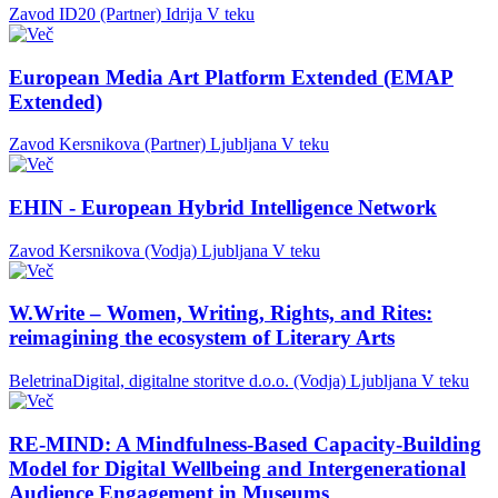
Zavod ID20 (Partner)
Idrija
V teku
European Media Art Platform Extended (EMAP
Extended)
Zavod Kersnikova (Partner)
Ljubljana
V teku
EHIN - European Hybrid Intelligence Network
Zavod Kersnikova (Vodja)
Ljubljana
V teku
W.Write – Women, Writing, Rights, and Rites:
reimagining the ecosystem of Literary Arts
BeletrinaDigital, digitalne storitve d.o.o. (Vodja)
Ljubljana
V teku
RE-MIND: A Mindfulness-Based Capacity-Building
Model for Digital Wellbeing and Intergenerational
Audience Engagement in Museums