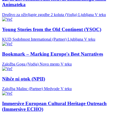
Animateka
Društvo za oživljanje zgodbe 2 koluta (Vodja)
Ljubljana
V teku
Young Stories from the Old Continent (YSOC)
KUD Sodobnost International (Partner)
Ljubljana
V teku
Bookmark – Marking Europe's Best Narratives
Založba Goga (Vodja)
Novo mesto
V teku
Nihče ni otok (NPII)
Založba Malinc (Partner)
Medvode
V teku
Immersive European Cultural Heritage Outreach
(Immersive ECHO)