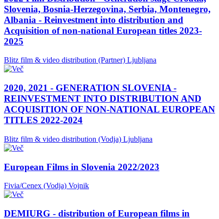
Slovenia, Bosnia-Herzegovina, Serbia, Montenegro,
Albania - Reinvestment into distribution and
Acquisition of non-national European titles 2023-
2025
Blitz film & video distribution (Partner)
Ljubljana
2020, 2021 - GENERATION SLOVENIA -
REINVESTMENT INTO DISTRIBUTION AND
ACQUISITION OF NON-NATIONAL EUROPEAN
TITLES 2022-2024
Blitz film & video distribution (Vodja)
Ljubljana
European Films in Slovenia 2022/2023
Fivia/Cenex (Vodja)
Vojnik
DEMIURG - distribution of European films in