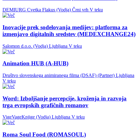
DEMIURG Cvetka Flakus (Vodja)
Črni vrh
V teku
Inovacije prek sodelovanja medijev: platforma za
izmenjavo digitalnih sredstev (MEDEXCHANGE24)
Salomon d.o.o. (Vodja)
Ljubljana
V teku
Animation HUB (A-HUB)
Društvo slovenskega animiranega filma (DSAF) (Partner)
Ljubljana
V teku
Word: Izboljšanje percepcije, kroženja in razvoja
trga evropskih grafičnih romanov
VigeVageKnjige (Vodja)
Ljubljana
V teku
Roma Soul Food (ROMASOUL)