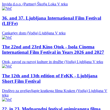
Invida d.o.o. (Partner)
Škofja Loka
V teku
36. and 37. Ljubljana International Film Festival
(LIFFe)
Cankarjev dom (Vodja)
Ljubljana
V teku
The 22nd and 23rd Kino Otok - Isola Cinema
International Film Festival in Years 2026 and 2027
Otok, zavod za razvoj kulture in družbe (Vodja)
Ljubljana
V teku
The 12th and 13th edition of FeKK - Ljubljana
Short Film Festival
Društvo za uveljavljanje kratkega filma Kraken (Vodja)
Ljubljana
V
teku
22. in 23. Mednarodni festival animiranega filma