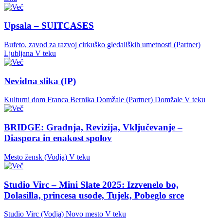
Upsala – SUITCASES
Bufeto, zavod za razvoj cirkuško gledaliških umetnosti (Partner)
Ljubljana
V teku
Nevidna slika (IP)
Kulturni dom Franca Bernika Domžale (Partner)
Domžale
V teku
BRIDGE: Gradnja, Revizija, Vključevanje –
Diaspora in enakost spolov
Mesto žensk (Vodja)
V teku
Studio Virc – Mini Slate 2025: Izzvenelo bo,
Dolasilla, princesa usode, Tujek, Pobeglo srce
Studio Virc (Vodja)
Novo mesto
V teku