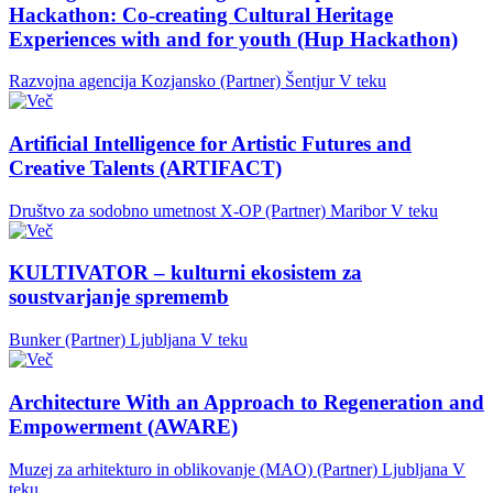
Hackathon: Co-creating Cultural Heritage
Experiences with and for youth (Hup Hackathon)
Razvojna agencija Kozjansko (Partner)
Šentjur
V teku
Artificial Intelligence for Artistic Futures and
Creative Talents (ARTIFACT)
Društvo za sodobno umetnost X-OP (Partner)
Maribor
V teku
KULTIVATOR – kulturni ekosistem za
soustvarjanje sprememb
Bunker (Partner)
Ljubljana
V teku
Architecture With an Approach to Regeneration and
Empowerment (AWARE)
Muzej za arhitekturo in oblikovanje (MAO) (Partner)
Ljubljana
V
teku