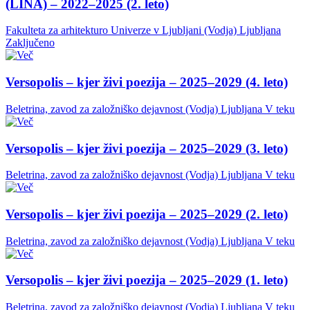
(LINA) – 2022–2025 (2. leto)
Fakulteta za arhitekturo Univerze v Ljubljani (Vodja)
Ljubljana
Zaključeno
Versopolis – kjer živi poezija – 2025–2029 (4. leto)
Beletrina, zavod za založniško dejavnost (Vodja)
Ljubljana
V teku
Versopolis – kjer živi poezija – 2025–2029 (3. leto)
Beletrina, zavod za založniško dejavnost (Vodja)
Ljubljana
V teku
Versopolis – kjer živi poezija – 2025–2029 (2. leto)
Beletrina, zavod za založniško dejavnost (Vodja)
Ljubljana
V teku
Versopolis – kjer živi poezija – 2025–2029 (1. leto)
Beletrina, zavod za založniško dejavnost (Vodja)
Ljubljana
V teku