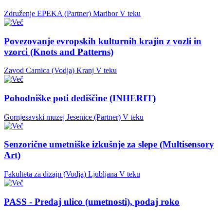
Združenje EPEKA (Partner)
Maribor
V teku
Povezovanje evropskih kulturnih krajin z vozli in
vzorci (Knots and Patterns)
Zavod Carnica (Vodja)
Kranj
V teku
Pohodniške poti dediščine (INHERIT)
Gornjesavski muzej Jesenice (Partner)
V teku
Senzorične umetniške izkušnje za slepe (Multisensory
Art)
Fakulteta za dizajn (Vodja)
Ljubljana
V teku
PASS - Predaj ulico (umetnosti), podaj roko