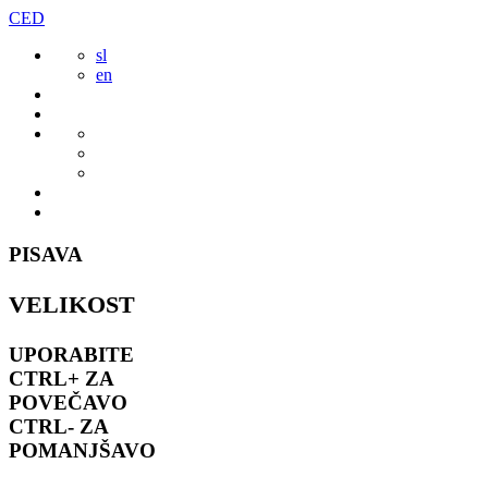
Preskoči
CED
to
sl
vsebine
en
PISAVA
VELIKOST
UPORABITE
CTRL+
ZA
POVEČAVO
CTRL-
ZA
POMANJŠAVO