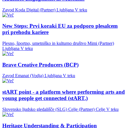
Zavod Koda Digital (Partner)
Ljubljana
V teku
New Steps: Prvi koraki EU za podporo plesalcem
pri prehodu kariere
Plesno, športno, umetniško in kulturno društvo Mimi (Partner)
Ljubljana
V teku
Brave Creative Producers (BCP)
Zavod Emanat (Vodja)
Ljubljana
V teku
stART point - a platform where performing arts and
young people get connected (stART.)
Slovensko ljudsko gledališče (SLG) Celje (Partner)
Celje
V teku
Heritage Understanding & Participation