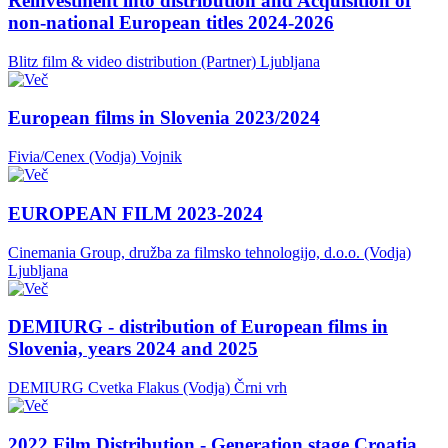
Reinvestment into distribution and Acquisition of
non-national European titles 2024-2026
Blitz film & video distribution (Partner)
Ljubljana
European films in Slovenia 2023/2024
Fivia/Cenex (Vodja)
Vojnik
EUROPEAN FILM 2023-2024
Cinemania Group, družba za filmsko tehnologijo, d.o.o. (Vodja)
Ljubljana
DEMIURG - distribution of European films in
Slovenia, years 2024 and 2025
DEMIURG Cvetka Flakus (Vodja)
Črni vrh
2022 Film Distribution - Generation stage Croatia,