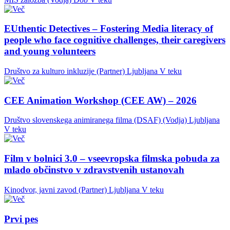
EUthentic Detectives – Fostering Media literacy of
people who face cognitive challenges, their caregivers
and young volunteers
Društvo za kulturo inkluzije (Partner)
Ljubljana
V teku
CEE Animation Workshop (CEE AW) – 2026
Društvo slovenskega animiranega filma (DSAF) (Vodja)
Ljubljana
V teku
Film v bolnici 3.0 – vseevropska filmska pobuda za
mlado občinstvo v zdravstvenih ustanovah
Kinodvor, javni zavod (Partner)
Ljubljana
V teku
Prvi pes