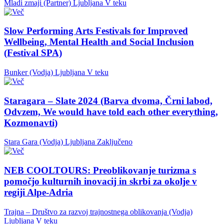
Mladi zmaji (Partner)
Ljubljana
V teku
Slow Performing Arts Festivals for Improved
Wellbeing, Mental Health and Social Inclusion
(Festival SPA)
Bunker (Vodja)
Ljubljana
V teku
Staragara – Slate 2024 (Barva dvoma, Črni labod,
Odvzem, We would have told each other everything,
Kozmonavti)
Stara Gara (Vodja)
Ljubljana
Zaključeno
NEB COOLTOURS: Preoblikovanje turizma s
pomočjo kulturnih inovacij in skrbi za okolje v
regiji Alpe-Adria
Trajna – Društvo za razvoj trajnostnega oblikovanja (Vodja)
Ljubljana
V teku