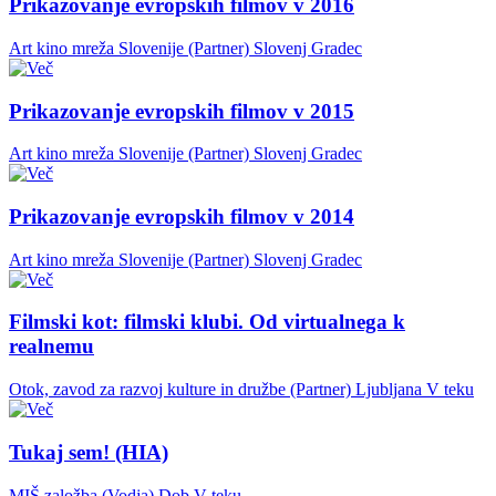
Prikazovanje evropskih filmov v 2016
Art kino mreža Slovenije (Partner)
Slovenj Gradec
Prikazovanje evropskih filmov v 2015
Art kino mreža Slovenije (Partner)
Slovenj Gradec
Prikazovanje evropskih filmov v 2014
Art kino mreža Slovenije (Partner)
Slovenj Gradec
Filmski kot: filmski klubi. Od virtualnega k
realnemu
Otok, zavod za razvoj kulture in družbe (Partner)
Ljubljana
V teku
Tukaj sem! (HIA)
MIŠ založba (Vodja)
Dob
V teku