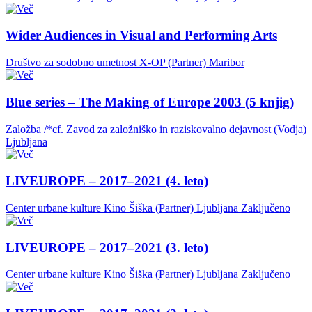
Wider Audiences in Visual and Performing Arts
Društvo za sodobno umetnost X-OP (Partner)
Maribor
Blue series – The Making of Europe 2003 (5 knjig)
Založba /*cf. Zavod za založniško in raziskovalno dejavnost (Vodja)
Ljubljana
LIVEUROPE – 2017–2021 (4. leto)
Center urbane kulture Kino Šiška (Partner)
Ljubljana
Zaključeno
LIVEUROPE – 2017–2021 (3. leto)
Center urbane kulture Kino Šiška (Partner)
Ljubljana
Zaključeno