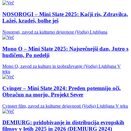
NOSOROGI – Mini Slate 2025: Kačji ris, Zdravilca,
Lažeš, kradeš, bolhe ješ
Nosorogi, zavod za kulturno dejavnost (Vodja)
Ljubljana
Mono O – Mini Slate 2025: Najsrečnejši dan, Jutro s
hudičem, Po nedelji
Mono O, zavod za kulturo in izobraževanje (Vodja)
Ljubljana
V
teku
Cvinger – Mini Slate 2024: Preden potemnijo oči,
Obračun na morju, Projekt Sever
Cvinger film, zavod za kulturne dejavnosti (Vodja)
Ljubljana
V teku
DEMIURG: pridobivanje in distribucija evropskih
filmov v letih 2025 in 2026 (DEMIURG 2024)