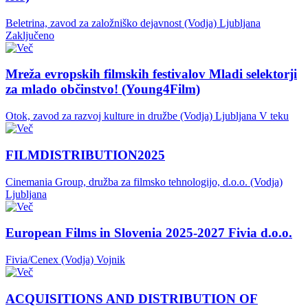
Beletrina, zavod za založniško dejavnost (Vodja)
Ljubljana
Zaključeno
Mreža evropskih filmskih festivalov Mladi selektorji
za mlado občinstvo! (Young4Film)
Otok, zavod za razvoj kulture in družbe (Vodja)
Ljubljana
V teku
FILMDISTRIBUTION2025
Cinemania Group, družba za filmsko tehnologijo, d.o.o. (Vodja)
Ljubljana
European Films in Slovenia 2025-2027 Fivia d.o.o.
Fivia/Cenex (Vodja)
Vojnik
ACQUISITIONS AND DISTRIBUTION OF