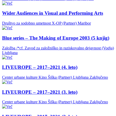
Wider Audiences in Visual and Performing Arts
Društvo za sodobno umetnost X-OP (Partner)
Maribor
Blue series – The Making of Europe 2003 (5 knjig)
Založba /*cf. Zavod za založniško in raziskovalno dejavnost (Vodja)
Ljubljana
LIVEUROPE – 2017–2021 (4. leto)
Center urbane kulture Kino Šiška (Partner)
Ljubljana
Zaključeno
LIVEUROPE – 2017–2021 (3. leto)
Center urbane kulture Kino Šiška (Partner)
Ljubljana
Zaključeno