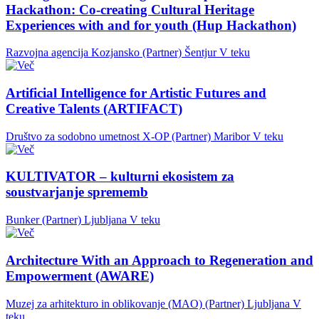
Hackathon: Co-creating Cultural Heritage
Experiences with and for youth (Hup Hackathon)
Razvojna agencija Kozjansko (Partner)
Šentjur
V teku
Artificial Intelligence for Artistic Futures and
Creative Talents (ARTIFACT)
Društvo za sodobno umetnost X-OP (Partner)
Maribor
V teku
KULTIVATOR – kulturni ekosistem za
soustvarjanje sprememb
Bunker (Partner)
Ljubljana
V teku
Architecture With an Approach to Regeneration and
Empowerment (AWARE)
Muzej za arhitekturo in oblikovanje (MAO) (Partner)
Ljubljana
V
teku