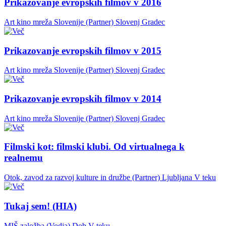
Prikazovanje evropskih filmov v 2016
Art kino mreža Slovenije (Partner)
Slovenj Gradec
Prikazovanje evropskih filmov v 2015
Art kino mreža Slovenije (Partner)
Slovenj Gradec
Prikazovanje evropskih filmov v 2014
Art kino mreža Slovenije (Partner)
Slovenj Gradec
Filmski kot: filmski klubi. Od virtualnega k
realnemu
Otok, zavod za razvoj kulture in družbe (Partner)
Ljubljana
V teku
Tukaj sem! (HIA)
MIŠ založba (Vodja)
Dob
V teku