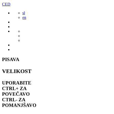
Preskoči
CED
to
sl
vsebine
en
PISAVA
VELIKOST
UPORABITE
CTRL+
ZA
POVEČAVO
CTRL-
ZA
POMANJŠAVO