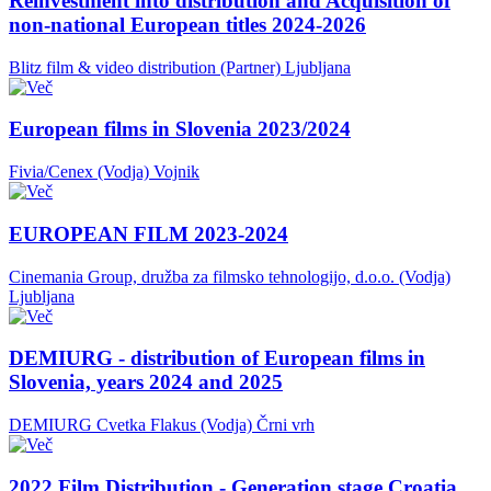
Reinvestment into distribution and Acquisition of
non-national European titles 2024-2026
Blitz film & video distribution (Partner)
Ljubljana
European films in Slovenia 2023/2024
Fivia/Cenex (Vodja)
Vojnik
EUROPEAN FILM 2023-2024
Cinemania Group, družba za filmsko tehnologijo, d.o.o. (Vodja)
Ljubljana
DEMIURG - distribution of European films in
Slovenia, years 2024 and 2025
DEMIURG Cvetka Flakus (Vodja)
Črni vrh
2022 Film Distribution - Generation stage Croatia,