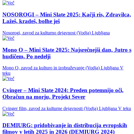
NOSOROGI – Mini Slate 2025: Kačji ris, Zdravilca,
Lažeš, kradeš, bolhe ješ
Nosorogi, zavod za kulturno dejavnost (Vodja)
Ljubljana
Mono O – Mini Slate 2025: Najsrečnejši dan, Jutro s
hudičem, Po nedelji
Mono O, zavod za kulturo in izobraževanje (Vodja)
Ljubljana
V
teku
Cvinger – Mini Slate 2024: Preden potemnijo oči,
Obračun na morju, Projekt Sever
Cvinger film, zavod za kulturne dejavnosti (Vodja)
Ljubljana
V teku
DEMIURG: pridobivanje in distribucija evropskih
filmov v letih 2025 in 2026 (DEMIURG 2024)