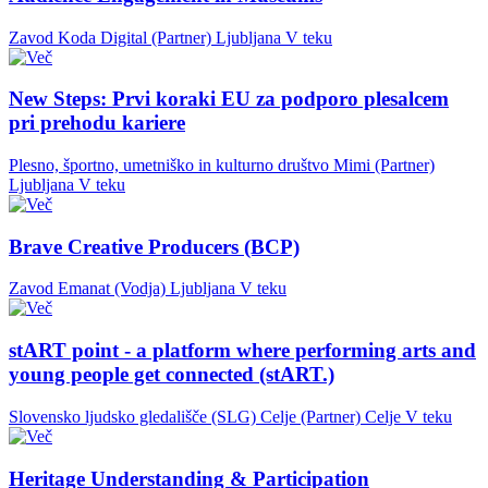
Zavod Koda Digital (Partner)
Ljubljana
V teku
New Steps: Prvi koraki EU za podporo plesalcem
pri prehodu kariere
Plesno, športno, umetniško in kulturno društvo Mimi (Partner)
Ljubljana
V teku
Brave Creative Producers (BCP)
Zavod Emanat (Vodja)
Ljubljana
V teku
stART point - a platform where performing arts and
young people get connected (stART.)
Slovensko ljudsko gledališče (SLG) Celje (Partner)
Celje
V teku
Heritage Understanding & Participation