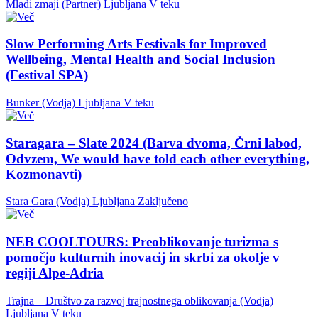
Mladi zmaji (Partner)
Ljubljana
V teku
Slow Performing Arts Festivals for Improved
Wellbeing, Mental Health and Social Inclusion
(Festival SPA)
Bunker (Vodja)
Ljubljana
V teku
Staragara – Slate 2024 (Barva dvoma, Črni labod,
Odvzem, We would have told each other everything,
Kozmonavti)
Stara Gara (Vodja)
Ljubljana
Zaključeno
NEB COOLTOURS: Preoblikovanje turizma s
pomočjo kulturnih inovacij in skrbi za okolje v
regiji Alpe-Adria
Trajna – Društvo za razvoj trajnostnega oblikovanja (Vodja)
Ljubljana
V teku