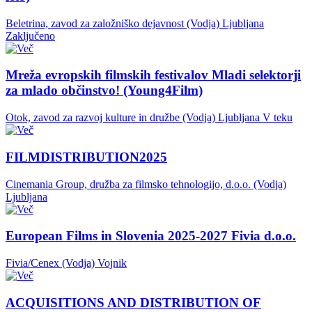
Beletrina, zavod za založniško dejavnost (Vodja)
Ljubljana
Zaključeno
Mreža evropskih filmskih festivalov Mladi selektorji
za mlado občinstvo! (Young4Film)
Otok, zavod za razvoj kulture in družbe (Vodja)
Ljubljana
V teku
FILMDISTRIBUTION2025
Cinemania Group, družba za filmsko tehnologijo, d.o.o. (Vodja)
Ljubljana
European Films in Slovenia 2025-2027 Fivia d.o.o.
Fivia/Cenex (Vodja)
Vojnik
ACQUISITIONS AND DISTRIBUTION OF