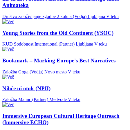
Animateka
Društvo za oživljanje zgodbe 2 koluta (Vodja)
Ljubljana
V teku
Young Stories from the Old Continent (YSOC)
KUD Sodobnost International (Partner)
Ljubljana
V teku
Bookmark – Marking Europe's Best Narratives
Založba Goga (Vodja)
Novo mesto
V teku
Nihče ni otok (NPII)
Založba Malinc (Partner)
Medvode
V teku
Immersive European Cultural Heritage Outreach
(Immersive ECHO)