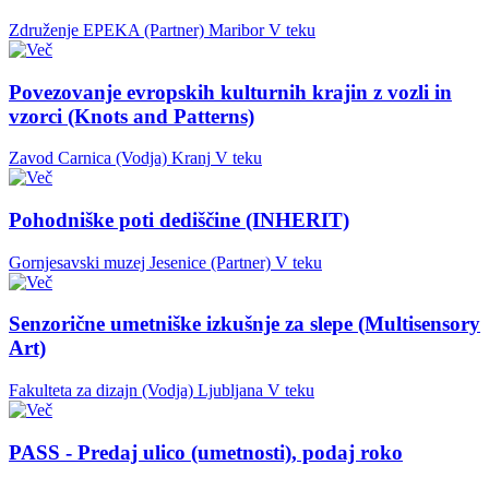
Združenje EPEKA (Partner)
Maribor
V teku
Povezovanje evropskih kulturnih krajin z vozli in
vzorci (Knots and Patterns)
Zavod Carnica (Vodja)
Kranj
V teku
Pohodniške poti dediščine (INHERIT)
Gornjesavski muzej Jesenice (Partner)
V teku
Senzorične umetniške izkušnje za slepe (Multisensory
Art)
Fakulteta za dizajn (Vodja)
Ljubljana
V teku
PASS - Predaj ulico (umetnosti), podaj roko