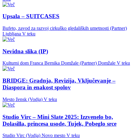
Upsala – SUITCASES
Bufeto, zavod za razvoj cirkuško gledaliških umetnosti (Partner)
Ljubljana
V teku
Nevidna slika (IP)
Kulturni dom Franca Bernika Domžale (Partner)
Domžale
V teku
BRIDGE: Gradnja, Revizija, Vključevanje –
Diaspora in enakost spolov
Mesto žensk (Vodja)
V teku
Studio Virc – Mini Slate 2025: Izzvenelo bo,
Dolasilla, princesa usode, Tujek, Pobeglo srce
Studio Virc (Vodja)
Novo mesto
V teku