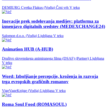
DEMIURG Cvetka Flakus (Vodja)
Črni vrh
V teku
Inovacije prek sodelovanja medijev: platforma za
izmenjavo digitalnih sredstev (MEDEXCHANGE24)
Salomon d.o.o. (Vodja)
Ljubljana
V teku
Animation HUB (A-HUB)
Društvo slovenskega animiranega filma (DSAF) (Partner)
Ljubljana
V teku
Word: Izboljšanje percepcije, kroženja in razvoja
trga evropskih grafičnih romanov
VigeVageKnjige (Vodja)
Ljubljana
V teku
Roma Soul Food (ROMASOUL)