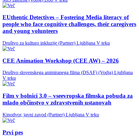
EUthentic Detectives – Fostering Media literacy of
people who face cognitive challenges, their caregivers
and young volunteers
Društvo za kulturo inkluzije (Partner)
Ljubljana
V teku
CEE Animation Workshop (CEE AW) – 2026
Društvo slovenskega animiranega filma (DSAF) (Vodja)
Ljubljana
V teku
Film v bolnici 3.0 – vseevropska filmska pobuda za
mlado občinstvo v zdravstvenih ustanovah
Kinodvor, javni zavod (Partner)
Ljubljana
V teku
Prvi pes