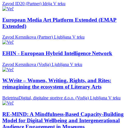
Zavod ID20 (Partner)
Idrija
V teku
European Media Art Platform Extended (EMAP
Extended)
Zavod Kersnikova (Partner)
Ljubljana
V teku
EHIN - European Hybrid Intelligence Network
Zavod Kersnikova (Vodja)
Ljubljana
V teku
W.Write – Women, Writing, Rights, and Rites:
reimagining the ecosystem of Literary Arts
BeletrinaDigital, digitalne storitve d.o.o. (Vodja)
Ljubljana
V teku
RE-MIND: A Mindfulness-Based Capacity-Building
Model for Digital Wellbeing and Intergenerational
Audience Engagement in Museums