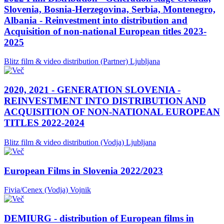
Slovenia, Bosnia-Herzegovina, Serbia, Montenegro,
Albania - Reinvestment into distribution and
Acquisition of non-national European titles 2023-
2025
Blitz film & video distribution (Partner)
Ljubljana
2020, 2021 - GENERATION SLOVENIA -
REINVESTMENT INTO DISTRIBUTION AND
ACQUISITION OF NON-NATIONAL EUROPEAN
TITLES 2022-2024
Blitz film & video distribution (Vodja)
Ljubljana
European Films in Slovenia 2022/2023
Fivia/Cenex (Vodja)
Vojnik
DEMIURG - distribution of European films in