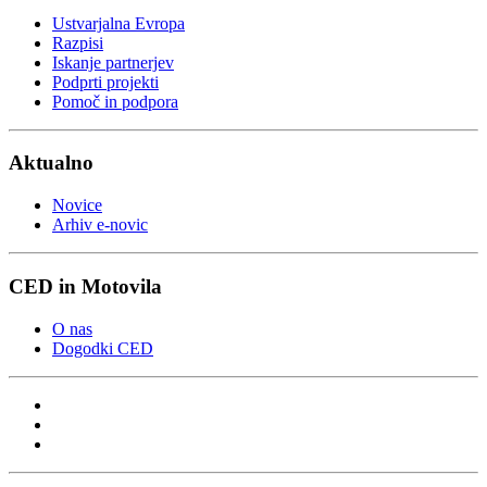
Ustvarjalna Evropa
Razpisi
Iskanje partnerjev
Podprti projekti
Pomoč in podpora
Aktualno
Novice
Arhiv e-novic
CED in Motovila
O nas
Dogodki CED