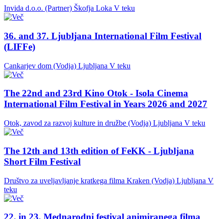
Invida d.o.o. (Partner)
Škofja Loka
V teku
36. and 37. Ljubljana International Film Festival
(LIFFe)
Cankarjev dom (Vodja)
Ljubljana
V teku
The 22nd and 23rd Kino Otok - Isola Cinema
International Film Festival in Years 2026 and 2027
Otok, zavod za razvoj kulture in družbe (Vodja)
Ljubljana
V teku
The 12th and 13th edition of FeKK - Ljubljana
Short Film Festival
Društvo za uveljavljanje kratkega filma Kraken (Vodja)
Ljubljana
V
teku
22. in 23. Mednarodni festival animiranega filma