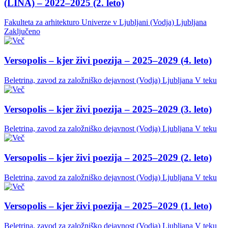
(LINA) – 2022–2025 (2. leto)
Fakulteta za arhitekturo Univerze v Ljubljani (Vodja)
Ljubljana
Zaključeno
Versopolis – kjer živi poezija – 2025–2029 (4. leto)
Beletrina, zavod za založniško dejavnost (Vodja)
Ljubljana
V teku
Versopolis – kjer živi poezija – 2025–2029 (3. leto)
Beletrina, zavod za založniško dejavnost (Vodja)
Ljubljana
V teku
Versopolis – kjer živi poezija – 2025–2029 (2. leto)
Beletrina, zavod za založniško dejavnost (Vodja)
Ljubljana
V teku
Versopolis – kjer živi poezija – 2025–2029 (1. leto)
Beletrina, zavod za založniško dejavnost (Vodja)
Ljubljana
V teku