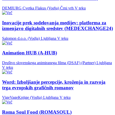
DEMIURG Cvetka Flakus (Vodja)
Črni vrh
V teku
Inovacije prek sodelovanja medijev: platforma za
izmenjavo digitalnih sredstev (MEDEXCHANGE24)
Salomon d.o.o. (Vodja)
Ljubljana
V teku
Animation HUB (A-HUB)
Društvo slovenskega animiranega filma (DSAF) (Partner)
Ljubljana
V teku
Word: Izboljšanje percepcije, kroženja in razvoja
trga evropskih grafičnih romanov
VigeVageKnjige (Vodja)
Ljubljana
V teku
Roma Soul Food (ROMASOUL)