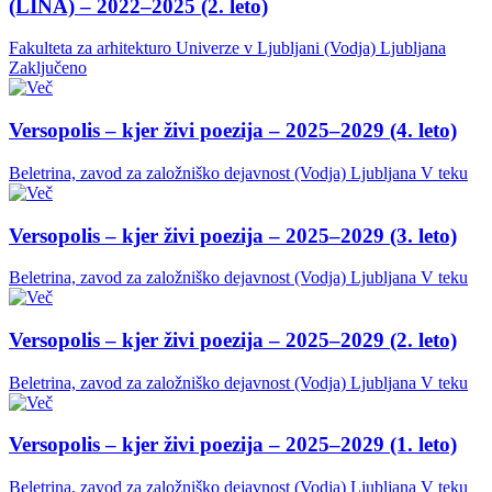
(LINA) – 2022–2025 (2. leto)
Fakulteta za arhitekturo Univerze v Ljubljani (Vodja)
Ljubljana
Zaključeno
Versopolis – kjer živi poezija – 2025–2029 (4. leto)
Beletrina, zavod za založniško dejavnost (Vodja)
Ljubljana
V teku
Versopolis – kjer živi poezija – 2025–2029 (3. leto)
Beletrina, zavod za založniško dejavnost (Vodja)
Ljubljana
V teku
Versopolis – kjer živi poezija – 2025–2029 (2. leto)
Beletrina, zavod za založniško dejavnost (Vodja)
Ljubljana
V teku
Versopolis – kjer živi poezija – 2025–2029 (1. leto)
Beletrina, zavod za založniško dejavnost (Vodja)
Ljubljana
V teku