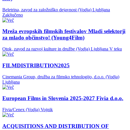
Beletrina, zavod za založniško dejavnost (Vodja)
Ljubljana
Zaključeno
Mreža evropskih filmskih festivalov Mladi selektorji
za mlado občinstvo! (Young4Film)
Otok, zavod za razvoj kulture in družbe (Vodja)
Ljubljana
V teku
FILMDISTRIBUTION2025
Cinemania Group, družba za filmsko tehnologijo, d.o.o. (Vodja)
Ljubljana
European Films in Slovenia 2025-2027 Fivia d.o.o.
Fivia/Cenex (Vodja)
Vojnik
ACQUISITIONS AND DISTRIBUTION OF