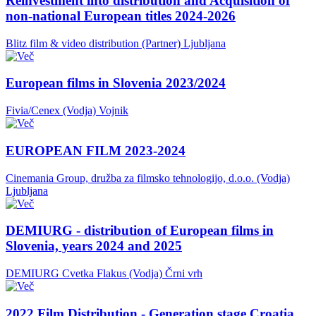
Reinvestment into distribution and Acquisition of
non-national European titles 2024-2026
Blitz film & video distribution (Partner)
Ljubljana
European films in Slovenia 2023/2024
Fivia/Cenex (Vodja)
Vojnik
EUROPEAN FILM 2023-2024
Cinemania Group, družba za filmsko tehnologijo, d.o.o. (Vodja)
Ljubljana
DEMIURG - distribution of European films in
Slovenia, years 2024 and 2025
DEMIURG Cvetka Flakus (Vodja)
Črni vrh
2022 Film Distribution - Generation stage Croatia,