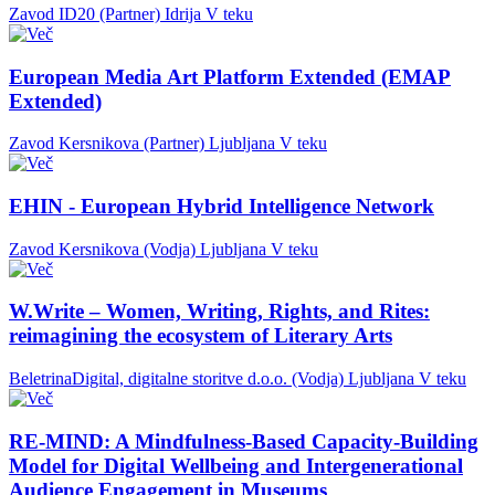
Zavod ID20 (Partner)
Idrija
V teku
European Media Art Platform Extended (EMAP
Extended)
Zavod Kersnikova (Partner)
Ljubljana
V teku
EHIN - European Hybrid Intelligence Network
Zavod Kersnikova (Vodja)
Ljubljana
V teku
W.Write – Women, Writing, Rights, and Rites:
reimagining the ecosystem of Literary Arts
BeletrinaDigital, digitalne storitve d.o.o. (Vodja)
Ljubljana
V teku
RE-MIND: A Mindfulness-Based Capacity-Building
Model for Digital Wellbeing and Intergenerational
Audience Engagement in Museums