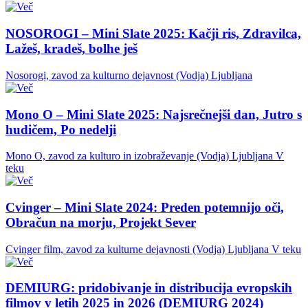
NOSOROGI – Mini Slate 2025: Kačji ris, Zdravilca,
Lažeš, kradeš, bolhe ješ
Nosorogi, zavod za kulturno dejavnost (Vodja)
Ljubljana
Mono O – Mini Slate 2025: Najsrečnejši dan, Jutro s
hudičem, Po nedelji
Mono O, zavod za kulturo in izobraževanje (Vodja)
Ljubljana
V
teku
Cvinger – Mini Slate 2024: Preden potemnijo oči,
Obračun na morju, Projekt Sever
Cvinger film, zavod za kulturne dejavnosti (Vodja)
Ljubljana
V teku
DEMIURG: pridobivanje in distribucija evropskih
filmov v letih 2025 in 2026 (DEMIURG 2024)