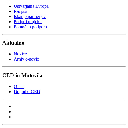
Ustvarjalna Evropa
Razpisi
Iskanje partnerjev
Podprti projekti
Pomoč in podpora
Aktualno
Novice
Arhiv e-novic
CED in Motovila
O nas
Dogodki CED