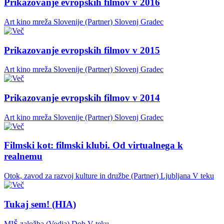
Prikazovanje evropskih filmov v 2016
Art kino mreža Slovenije (Partner)
Slovenj Gradec
Prikazovanje evropskih filmov v 2015
Art kino mreža Slovenije (Partner)
Slovenj Gradec
Prikazovanje evropskih filmov v 2014
Art kino mreža Slovenije (Partner)
Slovenj Gradec
Filmski kot: filmski klubi. Od virtualnega k
realnemu
Otok, zavod za razvoj kulture in družbe (Partner)
Ljubljana
V teku
Tukaj sem! (HIA)
MIŠ založba (Vodja)
Dob
V teku