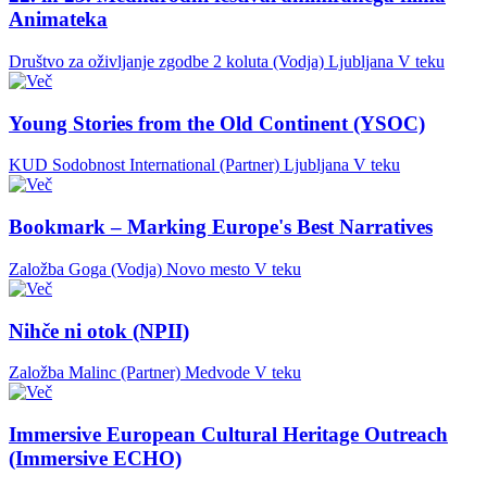
Animateka
Društvo za oživljanje zgodbe 2 koluta (Vodja)
Ljubljana
V teku
Young Stories from the Old Continent (YSOC)
KUD Sodobnost International (Partner)
Ljubljana
V teku
Bookmark – Marking Europe's Best Narratives
Založba Goga (Vodja)
Novo mesto
V teku
Nihče ni otok (NPII)
Založba Malinc (Partner)
Medvode
V teku
Immersive European Cultural Heritage Outreach
(Immersive ECHO)