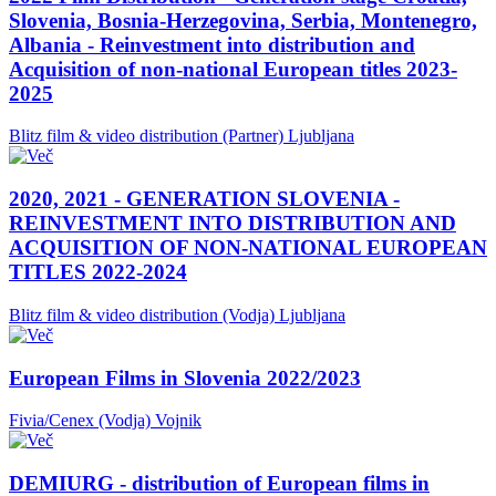
Slovenia, Bosnia-Herzegovina, Serbia, Montenegro,
Albania - Reinvestment into distribution and
Acquisition of non-national European titles 2023-
2025
Blitz film & video distribution (Partner)
Ljubljana
2020, 2021 - GENERATION SLOVENIA -
REINVESTMENT INTO DISTRIBUTION AND
ACQUISITION OF NON-NATIONAL EUROPEAN
TITLES 2022-2024
Blitz film & video distribution (Vodja)
Ljubljana
European Films in Slovenia 2022/2023
Fivia/Cenex (Vodja)
Vojnik
DEMIURG - distribution of European films in