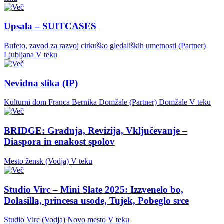
Upsala – SUITCASES
Bufeto, zavod za razvoj cirkuško gledaliških umetnosti (Partner)
Ljubljana
V teku
Nevidna slika (IP)
Kulturni dom Franca Bernika Domžale (Partner)
Domžale
V teku
BRIDGE: Gradnja, Revizija, Vključevanje –
Diaspora in enakost spolov
Mesto žensk (Vodja)
V teku
Studio Virc – Mini Slate 2025: Izzvenelo bo,
Dolasilla, princesa usode, Tujek, Pobeglo srce
Studio Virc (Vodja)
Novo mesto
V teku