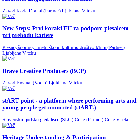
Zavod Koda Digital (Partner)
Ljubljana
V teku
New Steps: Prvi koraki EU za podporo plesalcem
pri prehodu kariere
Plesno, športno, umetniško in kulturno društvo Mimi (Partner)
Ljubljana
V teku
Brave Creative Producers (BCP)
Zavod Emanat (Vodja)
Ljubljana
V teku
stART point - a platform where performing arts and
young people get connected (stART.)
Slovensko ljudsko gledališče (SLG) Celje (Partner)
Celje
V teku
Heritage Understanding & Participation