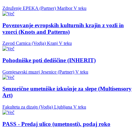
Združenje EPEKA (Partner)
Maribor
V teku
Povezovanje evropskih kulturnih krajin z vozli in
vzorci (Knots and Patterns)
Zavod Carnica (Vodja)
Kranj
V teku
Pohodniške poti dediščine (INHERIT)
Gornjesavski muzej Jesenice (Partner)
V teku
Senzorične umetniške izkušnje za slepe (Multisensory
Art)
Fakulteta za dizajn (Vodja)
Ljubljana
V teku
PASS - Predaj ulico (umetnosti), podaj roko