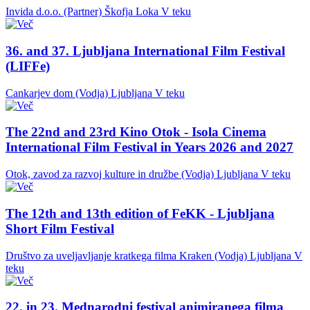
Invida d.o.o. (Partner)
Škofja Loka
V teku
36. and 37. Ljubljana International Film Festival
(LIFFe)
Cankarjev dom (Vodja)
Ljubljana
V teku
The 22nd and 23rd Kino Otok - Isola Cinema
International Film Festival in Years 2026 and 2027
Otok, zavod za razvoj kulture in družbe (Vodja)
Ljubljana
V teku
The 12th and 13th edition of FeKK - Ljubljana
Short Film Festival
Društvo za uveljavljanje kratkega filma Kraken (Vodja)
Ljubljana
V
teku
22. in 23. Mednarodni festival animiranega filma