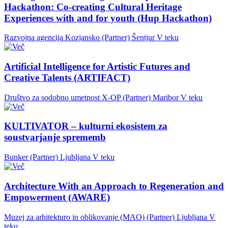
Hackathon: Co-creating Cultural Heritage
Experiences with and for youth (Hup Hackathon)
Razvojna agencija Kozjansko (Partner)
Šentjur
V teku
Artificial Intelligence for Artistic Futures and
Creative Talents (ARTIFACT)
Društvo za sodobno umetnost X-OP (Partner)
Maribor
V teku
KULTIVATOR – kulturni ekosistem za
soustvarjanje sprememb
Bunker (Partner)
Ljubljana
V teku
Architecture With an Approach to Regeneration and
Empowerment (AWARE)
Muzej za arhitekturo in oblikovanje (MAO) (Partner)
Ljubljana
V
teku