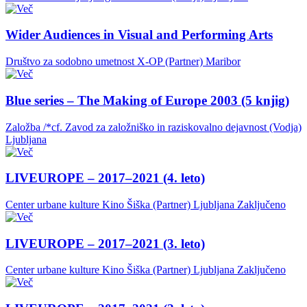
Wider Audiences in Visual and Performing Arts
Društvo za sodobno umetnost X-OP (Partner)
Maribor
Blue series – The Making of Europe 2003 (5 knjig)
Založba /*cf. Zavod za založniško in raziskovalno dejavnost (Vodja)
Ljubljana
LIVEUROPE – 2017–2021 (4. leto)
Center urbane kulture Kino Šiška (Partner)
Ljubljana
Zaključeno
LIVEUROPE – 2017–2021 (3. leto)
Center urbane kulture Kino Šiška (Partner)
Ljubljana
Zaključeno