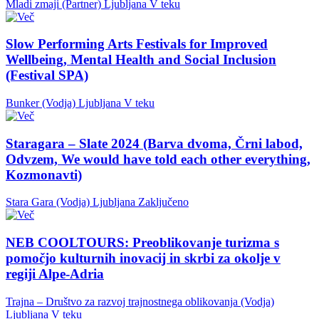
Mladi zmaji (Partner)
Ljubljana
V teku
Slow Performing Arts Festivals for Improved
Wellbeing, Mental Health and Social Inclusion
(Festival SPA)
Bunker (Vodja)
Ljubljana
V teku
Staragara – Slate 2024 (Barva dvoma, Črni labod,
Odvzem, We would have told each other everything,
Kozmonavti)
Stara Gara (Vodja)
Ljubljana
Zaključeno
NEB COOLTOURS: Preoblikovanje turizma s
pomočjo kulturnih inovacij in skrbi za okolje v
regiji Alpe-Adria
Trajna – Društvo za razvoj trajnostnega oblikovanja (Vodja)
Ljubljana
V teku