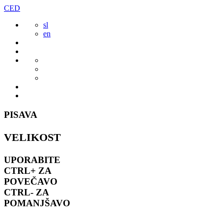
Preskoči
CED
to
sl
vsebine
en
PISAVA
VELIKOST
UPORABITE
CTRL+
ZA
POVEČAVO
CTRL-
ZA
POMANJŠAVO