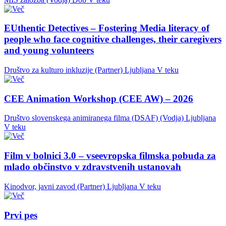
EUthentic Detectives – Fostering Media literacy of
people who face cognitive challenges, their caregivers
and young volunteers
Društvo za kulturo inkluzije (Partner)
Ljubljana
V teku
CEE Animation Workshop (CEE AW) – 2026
Društvo slovenskega animiranega filma (DSAF) (Vodja)
Ljubljana
V teku
Film v bolnici 3.0 – vseevropska filmska pobuda za
mlado občinstvo v zdravstvenih ustanovah
Kinodvor, javni zavod (Partner)
Ljubljana
V teku
Prvi pes