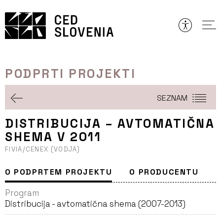
Preskoči
to
vsebine
PODPRTI PROJEKTI
SEZNAM
DISTRIBUCIJA – AVTOMATIČNA
SHEMA V 2011
FIVIA/CENEX (VODJA)
O PODPRTEM PROJEKTU
O PRODUCENTU
Program
Distribucija - avtomatična shema (2007-2013)