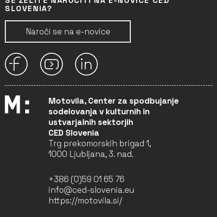
SE ŽELITE NAROČITI NA E-NOVICE CED
SLOVENIA?
Naroči se na e-novice
Motovila, Center za spodbujanje
sodelovanja v kulturnih in
ustvarjalnih sektorjih
CED Slovenia
Trg prekomorskih brigad 1,
1000 Ljubljana, 3. nad.
+386 (0)59 01 65 76
info@ced-slovenia.eu
https://motovila.si/