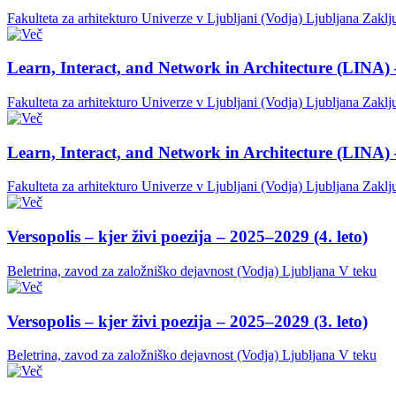
Fakulteta za arhitekturo Univerze v Ljubljani (Vodja)
Ljubljana
Zaklj
Learn, Interact, and Network in Architecture (LINA) 
Fakulteta za arhitekturo Univerze v Ljubljani (Vodja)
Ljubljana
Zaklj
Learn, Interact, and Network in Architecture (LINA) 
Fakulteta za arhitekturo Univerze v Ljubljani (Vodja)
Ljubljana
Zaklj
Versopolis – kjer živi poezija – 2025–2029 (4. leto)
Beletrina, zavod za založniško dejavnost (Vodja)
Ljubljana
V teku
Versopolis – kjer živi poezija – 2025–2029 (3. leto)
Beletrina, zavod za založniško dejavnost (Vodja)
Ljubljana
V teku