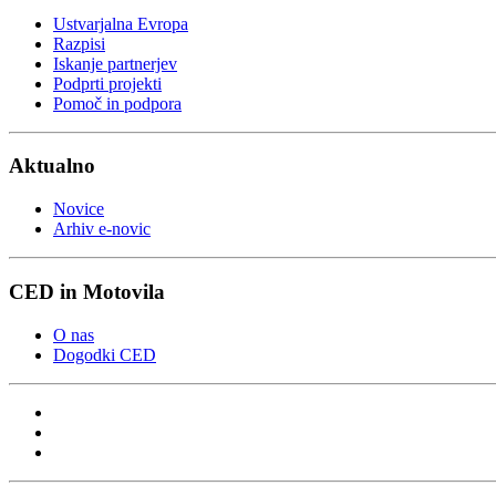
Ustvarjalna Evropa
Razpisi
Iskanje partnerjev
Podprti projekti
Pomoč in podpora
Aktualno
Novice
Arhiv e-novic
CED in Motovila
O nas
Dogodki CED