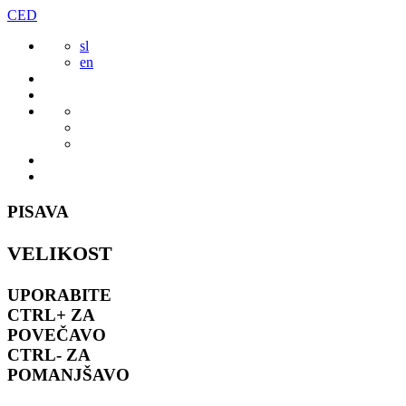
Preskoči
CED
to
sl
vsebine
en
PISAVA
VELIKOST
UPORABITE
CTRL+
ZA
POVEČAVO
CTRL-
ZA
POMANJŠAVO