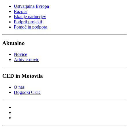
Ustvarjalna Evropa
Razpisi
Iskanje partnerjev
Podprti projekti
Pomoč in podpora
Aktualno
Novice
Arhiv e-novic
CED in Motovila
O nas
Dogodki CED