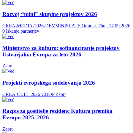
Razvoj “mini” skupine projektov 2026
CREA-MEDIA-2026-DEVMINISLATE
Odprt > Thu., 17.09.2026
0 Iskanje partnerjev
Ministrstvo za kulturo: sofinanciranje projektov
Ustvarjalna Evropa za leto 2026
Zaprt
Projekti evropskega sodelovanja 2026
CREA-CULT-2026-COOP
Zaprt
Razpis za gostitelje rezidenc Kultura premika
Evropo 2025–2026
Zaprt