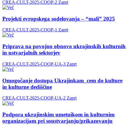
CREA-CULT-2025-COOP-2
Zaprt
Projekti evropskega sodelovanja – “mali” 2025
CREA-CULT-2025-COOP-1
Zaprt
Priprava na povojno obnovo ukrajinskih kulturnih
in ustvarjalnih sektorjev
CREA-CULT-2025-COOP-UA-3
Zaprt
Omogočanje dostopa Ukrajinkam_cem do kulture
in kulturne dediščine
CREA-CULT-2025-COOP-UA-2
Zaprt
Podpora ukrajinskim umetnikom in kulturnim
organizacijam pri soustvarjanju/prikazovanju