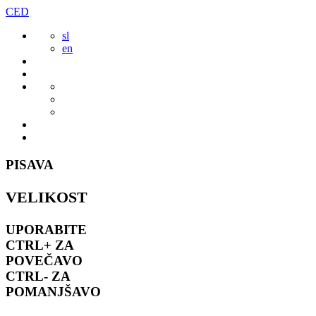
Preskoči
CED
to
sl
vsebine
en
PISAVA
VELIKOST
UPORABITE
CTRL+
ZA
POVEČAVO
CTRL-
ZA
POMANJŠAVO