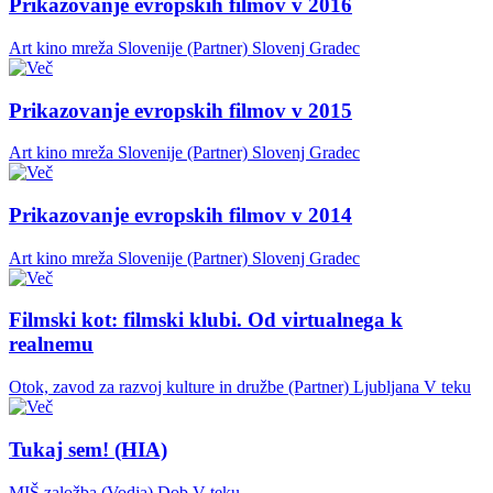
Prikazovanje evropskih filmov v 2016
Art kino mreža Slovenije (Partner)
Slovenj Gradec
Prikazovanje evropskih filmov v 2015
Art kino mreža Slovenije (Partner)
Slovenj Gradec
Prikazovanje evropskih filmov v 2014
Art kino mreža Slovenije (Partner)
Slovenj Gradec
Filmski kot: filmski klubi. Od virtualnega k
realnemu
Otok, zavod za razvoj kulture in družbe (Partner)
Ljubljana
V teku
Tukaj sem! (HIA)
MIŠ založba (Vodja)
Dob
V teku