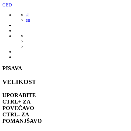
Preskoči
CED
to
sl
vsebine
en
PISAVA
VELIKOST
UPORABITE
CTRL+
ZA
POVEČAVO
CTRL-
ZA
POMANJŠAVO