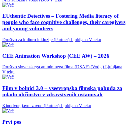
EUthentic Detectives – Fostering Media literacy of
people who face cognitive challenges, their caregivers
and young volunteers
Društvo za kulturo inkluzije (Partner)
Ljubljana
V teku
CEE Animation Workshop (CEE AW) – 2026
Društvo slovenskega animiranega filma (DSAF) (Vodja)
Ljubljana
V teku
Film v bolnici 3.0 – vseevropska filmska pobuda za
mlado občinstvo v zdravstvenih ustanovah
Kinodvor, javni zavod (Partner)
Ljubljana
V teku
Prvi pes