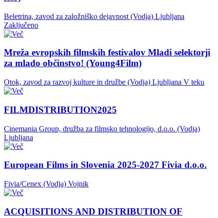
Beletrina, zavod za založniško dejavnost (Vodja)
Ljubljana
Zaključeno
Mreža evropskih filmskih festivalov Mladi selektorji
za mlado občinstvo! (Young4Film)
Otok, zavod za razvoj kulture in družbe (Vodja)
Ljubljana
V teku
FILMDISTRIBUTION2025
Cinemania Group, družba za filmsko tehnologijo, d.o.o. (Vodja)
Ljubljana
European Films in Slovenia 2025-2027 Fivia d.o.o.
Fivia/Cenex (Vodja)
Vojnik
ACQUISITIONS AND DISTRIBUTION OF