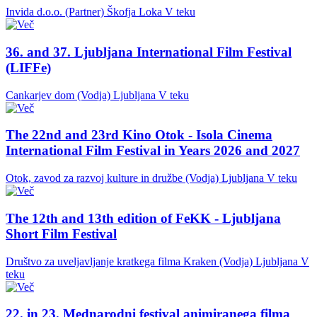
Invida d.o.o. (Partner)
Škofja Loka
V teku
36. and 37. Ljubljana International Film Festival
(LIFFe)
Cankarjev dom (Vodja)
Ljubljana
V teku
The 22nd and 23rd Kino Otok - Isola Cinema
International Film Festival in Years 2026 and 2027
Otok, zavod za razvoj kulture in družbe (Vodja)
Ljubljana
V teku
The 12th and 13th edition of FeKK - Ljubljana
Short Film Festival
Društvo za uveljavljanje kratkega filma Kraken (Vodja)
Ljubljana
V
teku
22. in 23. Mednarodni festival animiranega filma