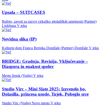
Upsala – SUITCASES
Bufeto, zavod za razvoj cirkuško gledaliških umetnosti (Partner)
Ljubljana
V teku
Nevidna slika (IP)
Kulturni dom Franca Bernika Domžale (Partner)
Domžale
V teku
BRIDGE: Gradnja, Revizija, Vključevanje –
Diaspora in enakost spolov
Mesto žensk (Vodja)
V teku
Studio Virc – Mini Slate 2025: Izzvenelo bo,
Dolasilla, princesa usode, Tujek, Pobeglo srce
Studio Virc (Vodja)
Novo mesto
V teku