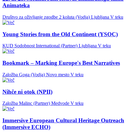
Animateka
Društvo za oživljanje zgodbe 2 koluta (Vodja)
Ljubljana
V teku
Young Stories from the Old Continent (YSOC)
KUD Sodobnost International (Partner)
Ljubljana
V teku
Bookmark – Marking Europe's Best Narratives
Založba Goga (Vodja)
Novo mesto
V teku
Nihče ni otok (NPII)
Založba Malinc (Partner)
Medvode
V teku
Immersive European Cultural Heritage Outreach
(Immersive ECHO)