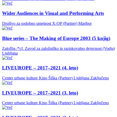
Wider Audiences in Visual and Performing Arts
Društvo za sodobno umetnost X-OP (Partner)
Maribor
Blue series – The Making of Europe 2003 (5 knjig)
Založba /*cf. Zavod za založniško in raziskovalno dejavnost (Vodja)
Ljubljana
LIVEUROPE – 2017–2021 (4. leto)
Center urbane kulture Kino Šiška (Partner)
Ljubljana
Zaključeno
LIVEUROPE – 2017–2021 (3. leto)
Center urbane kulture Kino Šiška (Partner)
Ljubljana
Zaključeno