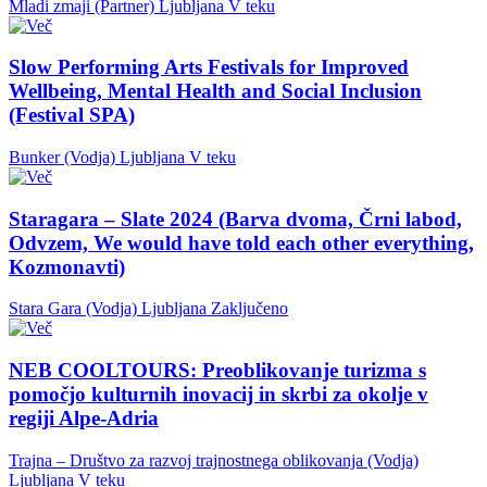
Mladi zmaji (Partner)
Ljubljana
V teku
Slow Performing Arts Festivals for Improved
Wellbeing, Mental Health and Social Inclusion
(Festival SPA)
Bunker (Vodja)
Ljubljana
V teku
Staragara – Slate 2024 (Barva dvoma, Črni labod,
Odvzem, We would have told each other everything,
Kozmonavti)
Stara Gara (Vodja)
Ljubljana
Zaključeno
NEB COOLTOURS: Preoblikovanje turizma s
pomočjo kulturnih inovacij in skrbi za okolje v
regiji Alpe-Adria
Trajna – Društvo za razvoj trajnostnega oblikovanja (Vodja)
Ljubljana
V teku