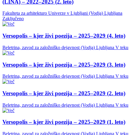
(LINA) – 2022–2025 (2. leto)
Fakulteta za arhitekturo Univerze v Ljubljani (Vodja)
Ljubljana
Zaključeno
Versopolis – kjer živi poezija – 2025–2029 (4. leto)
Beletrina, zavod za založniško dejavnost (Vodja)
Ljubljana
V teku
Versopolis – kjer živi poezija – 2025–2029 (3. leto)
Beletrina, zavod za založniško dejavnost (Vodja)
Ljubljana
V teku
Versopolis – kjer živi poezija – 2025–2029 (2. leto)
Beletrina, zavod za založniško dejavnost (Vodja)
Ljubljana
V teku
Versopolis – kjer živi poezija – 2025–2029 (1. leto)
Beletrina, zavod za založniško dejavnost (Vodja)
Ljubljana
V teku