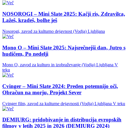
NOSOROGI – Mini Slate 2025: Kačji ris, Zdravilca,
Lažeš, kradeš, bolhe ješ
Nosorogi, zavod za kulturno dejavnost (Vodja)
Ljubljana
Mono O – Mini Slate 2025: Najsrečnejši dan, Jutro s
hudičem, Po nedelji
Mono O, zavod za kulturo in izobraževanje (Vodja)
Ljubljana
V
teku
Cvinger – Mini Slate 2024: Preden potemnijo oči,
Obračun na morju, Projekt Sever
Cvinger film, zavod za kulturne dejavnosti (Vodja)
Ljubljana
V teku
DEMIURG: pridobivanje in distribucija evropskih
filmov v letih 2025 in 2026 (DEMIURG 2024)