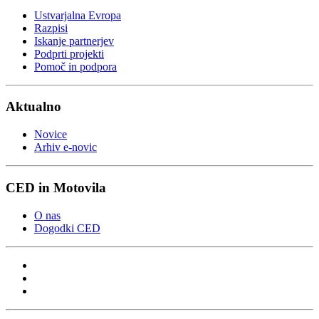
Ustvarjalna Evropa
Razpisi
Iskanje partnerjev
Podprti projekti
Pomoč in podpora
Aktualno
Novice
Arhiv e-novic
CED in Motovila
O nas
Dogodki CED