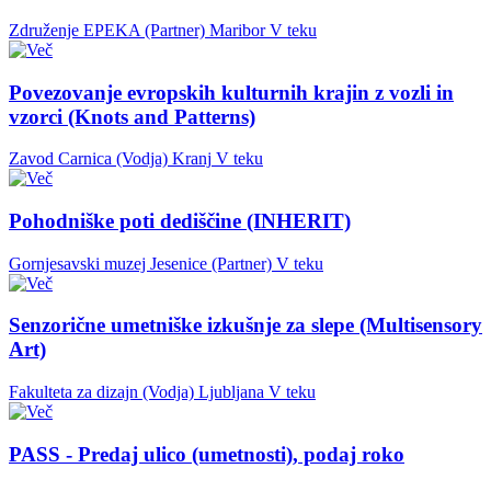
Združenje EPEKA (Partner)
Maribor
V teku
Povezovanje evropskih kulturnih krajin z vozli in
vzorci (Knots and Patterns)
Zavod Carnica (Vodja)
Kranj
V teku
Pohodniške poti dediščine (INHERIT)
Gornjesavski muzej Jesenice (Partner)
V teku
Senzorične umetniške izkušnje za slepe (Multisensory
Art)
Fakulteta za dizajn (Vodja)
Ljubljana
V teku
PASS - Predaj ulico (umetnosti), podaj roko