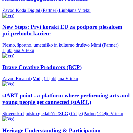
Zavod Koda Digital (Partner)
Ljubljana
V teku
New Steps: Prvi koraki EU za podporo plesalcem
pri prehodu kariere
Plesno, športno, umetniško in kulturno društvo Mimi (Partner)
Ljubljana
V teku
Brave Creative Producers (BCP)
Zavod Emanat (Vodja)
Ljubljana
V teku
stART point - a platform where performing arts and
young people get connected (stART.)
Slovensko ljudsko gledališče (SLG) Celje (Partner)
Celje
V teku
Heritage Understanding & Participation