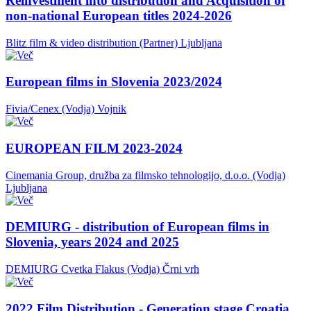
Reinvestment into distribution and Acquisition of
non-national European titles 2024-2026
Blitz film & video distribution (Partner)
Ljubljana
European films in Slovenia 2023/2024
Fivia/Cenex (Vodja)
Vojnik
EUROPEAN FILM 2023-2024
Cinemania Group, družba za filmsko tehnologijo, d.o.o. (Vodja)
Ljubljana
DEMIURG - distribution of European films in
Slovenia, years 2024 and 2025
DEMIURG Cvetka Flakus (Vodja)
Črni vrh
2022 Film Distribution - Generation stage Croatia,