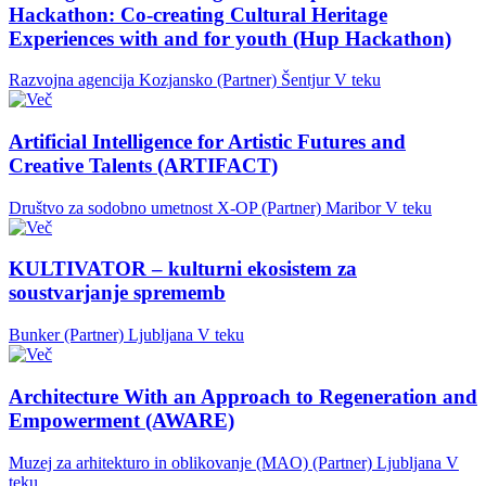
Hackathon: Co-creating Cultural Heritage
Experiences with and for youth (Hup Hackathon)
Razvojna agencija Kozjansko (Partner)
Šentjur
V teku
Artificial Intelligence for Artistic Futures and
Creative Talents (ARTIFACT)
Društvo za sodobno umetnost X-OP (Partner)
Maribor
V teku
KULTIVATOR – kulturni ekosistem za
soustvarjanje sprememb
Bunker (Partner)
Ljubljana
V teku
Architecture With an Approach to Regeneration and
Empowerment (AWARE)
Muzej za arhitekturo in oblikovanje (MAO) (Partner)
Ljubljana
V
teku