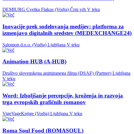
DEMIURG Cvetka Flakus (Vodja)
Črni vrh
V teku
Inovacije prek sodelovanja medijev: platforma za
izmenjavo digitalnih sredstev (MEDEXCHANGE24)
Salomon d.o.o. (Vodja)
Ljubljana
V teku
Animation HUB (A-HUB)
Društvo slovenskega animiranega filma (DSAF) (Partner)
Ljubljana
V teku
Word: Izboljšanje percepcije, kroženja in razvoja
trga evropskih grafičnih romanov
VigeVageKnjige (Vodja)
Ljubljana
V teku
Roma Soul Food (ROMASOUL)