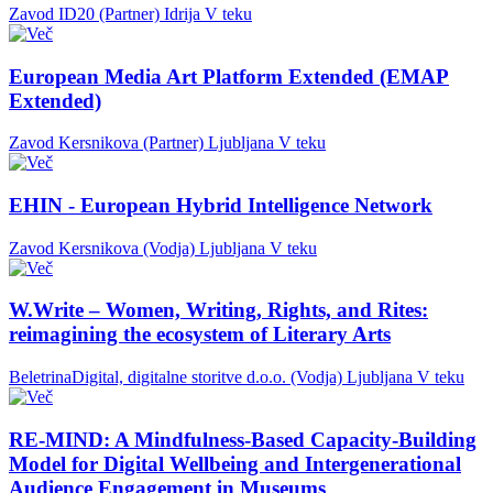
Zavod ID20 (Partner)
Idrija
V teku
European Media Art Platform Extended (EMAP
Extended)
Zavod Kersnikova (Partner)
Ljubljana
V teku
EHIN - European Hybrid Intelligence Network
Zavod Kersnikova (Vodja)
Ljubljana
V teku
W.Write – Women, Writing, Rights, and Rites:
reimagining the ecosystem of Literary Arts
BeletrinaDigital, digitalne storitve d.o.o. (Vodja)
Ljubljana
V teku
RE-MIND: A Mindfulness-Based Capacity-Building
Model for Digital Wellbeing and Intergenerational
Audience Engagement in Museums