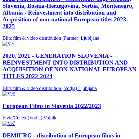
Slovenia, Bosnia-Herzegovina, Serbia, Montenegro,
Albania - Reinvestment into distribution and
Acquisition of non-national European titles 2023-
2025
Blitz film & video distribution (Partner)
Ljubljana
2020, 2021 - GENERATION SLOVENIA -
REINVESTMENT INTO DISTRIBUTION AND
ACQUISITION OF NON-NATIONAL EUROPEAN
TITLES 2022-2024
Blitz film & video distribution (Vodja)
Ljubljana
European Films in Slovenia 2022/2023
Fivia/Cenex (Vodja)
Vojnik
DEMIURG - distribution of European films in