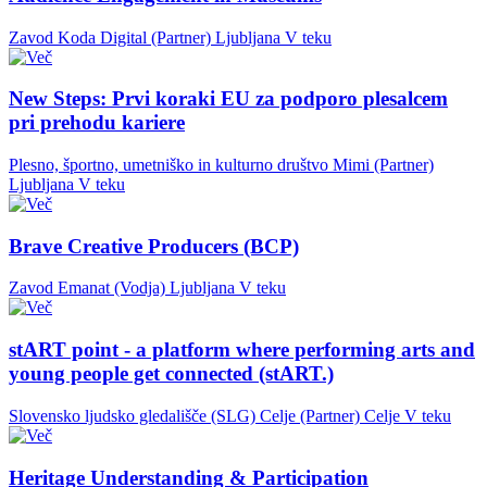
Zavod Koda Digital (Partner)
Ljubljana
V teku
New Steps: Prvi koraki EU za podporo plesalcem
pri prehodu kariere
Plesno, športno, umetniško in kulturno društvo Mimi (Partner)
Ljubljana
V teku
Brave Creative Producers (BCP)
Zavod Emanat (Vodja)
Ljubljana
V teku
stART point - a platform where performing arts and
young people get connected (stART.)
Slovensko ljudsko gledališče (SLG) Celje (Partner)
Celje
V teku
Heritage Understanding & Participation