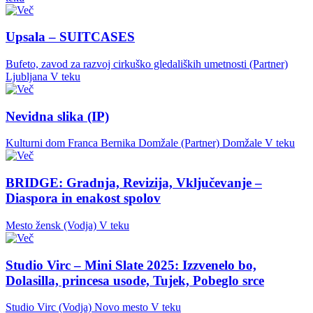
Upsala – SUITCASES
Bufeto, zavod za razvoj cirkuško gledaliških umetnosti (Partner)
Ljubljana
V teku
Nevidna slika (IP)
Kulturni dom Franca Bernika Domžale (Partner)
Domžale
V teku
BRIDGE: Gradnja, Revizija, Vključevanje –
Diaspora in enakost spolov
Mesto žensk (Vodja)
V teku
Studio Virc – Mini Slate 2025: Izzvenelo bo,
Dolasilla, princesa usode, Tujek, Pobeglo srce
Studio Virc (Vodja)
Novo mesto
V teku