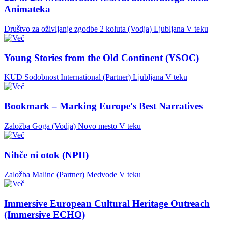
Animateka
Društvo za oživljanje zgodbe 2 koluta (Vodja)
Ljubljana
V teku
Young Stories from the Old Continent (YSOC)
KUD Sodobnost International (Partner)
Ljubljana
V teku
Bookmark – Marking Europe's Best Narratives
Založba Goga (Vodja)
Novo mesto
V teku
Nihče ni otok (NPII)
Založba Malinc (Partner)
Medvode
V teku
Immersive European Cultural Heritage Outreach
(Immersive ECHO)