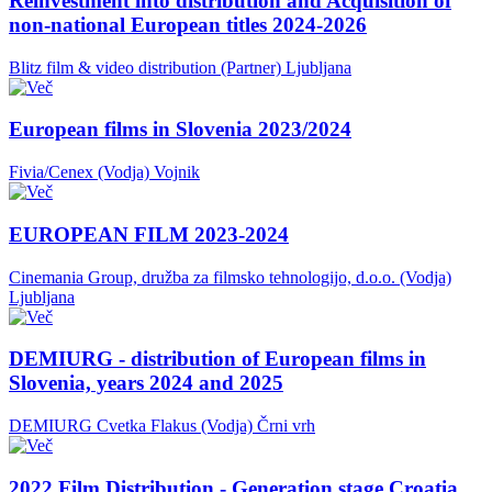
Reinvestment into distribution and Acquisition of
non-national European titles 2024-2026
Blitz film & video distribution (Partner)
Ljubljana
European films in Slovenia 2023/2024
Fivia/Cenex (Vodja)
Vojnik
EUROPEAN FILM 2023-2024
Cinemania Group, družba za filmsko tehnologijo, d.o.o. (Vodja)
Ljubljana
DEMIURG - distribution of European films in
Slovenia, years 2024 and 2025
DEMIURG Cvetka Flakus (Vodja)
Črni vrh
2022 Film Distribution - Generation stage Croatia,