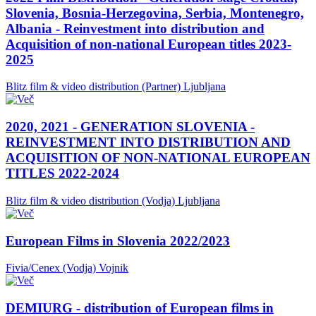
Slovenia, Bosnia-Herzegovina, Serbia, Montenegro,
Albania - Reinvestment into distribution and
Acquisition of non-national European titles 2023-
2025
Blitz film & video distribution (Partner)
Ljubljana
2020, 2021 - GENERATION SLOVENIA -
REINVESTMENT INTO DISTRIBUTION AND
ACQUISITION OF NON-NATIONAL EUROPEAN
TITLES 2022-2024
Blitz film & video distribution (Vodja)
Ljubljana
European Films in Slovenia 2022/2023
Fivia/Cenex (Vodja)
Vojnik
DEMIURG - distribution of European films in