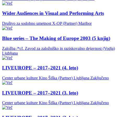
Wider Audiences in Visual and Performing Arts
Društvo za sodobno umetnost X-OP (Partner)
Maribor
Blue series – The Making of Europe 2003 (5 knjig)
Založba /*cf. Zavod za založniško in raziskovalno dejavnost (Vodja)
Ljubljana
LIVEUROPE – 2017–2021 (4. leto)
Center urbane kulture Kino Šiška (Partner)
Ljubljana
Zaključeno
LIVEUROPE – 2017–2021 (3. leto)
Center urbane kulture Kino Šiška (Partner)
Ljubljana
Zaključeno