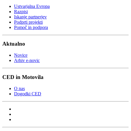
Ustvarjalna Evropa
Razpisi
Iskanje partnerjev
Podprti projekti
Pomoč in podpora
Aktualno
Novice
Arhiv e-novic
CED in Motovila
O nas
Dogodki CED