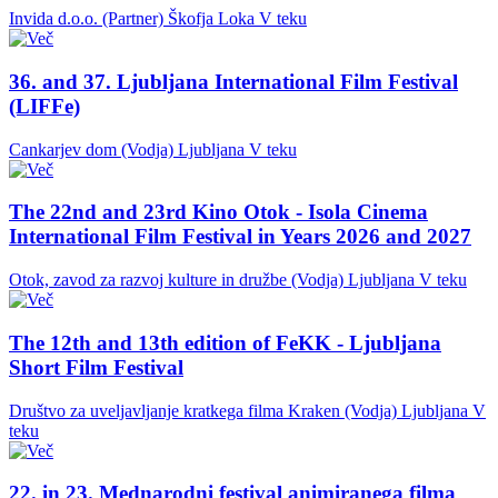
Invida d.o.o. (Partner)
Škofja Loka
V teku
36. and 37. Ljubljana International Film Festival
(LIFFe)
Cankarjev dom (Vodja)
Ljubljana
V teku
The 22nd and 23rd Kino Otok - Isola Cinema
International Film Festival in Years 2026 and 2027
Otok, zavod za razvoj kulture in družbe (Vodja)
Ljubljana
V teku
The 12th and 13th edition of FeKK - Ljubljana
Short Film Festival
Društvo za uveljavljanje kratkega filma Kraken (Vodja)
Ljubljana
V
teku
22. in 23. Mednarodni festival animiranega filma