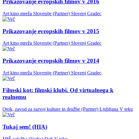
Prikazovanje evropskih filmov v 2016
Art kino mreža Slovenije (Partner)
Slovenj Gradec
Prikazovanje evropskih filmov v 2015
Art kino mreža Slovenije (Partner)
Slovenj Gradec
Prikazovanje evropskih filmov v 2014
Art kino mreža Slovenije (Partner)
Slovenj Gradec
Filmski kot: filmski klubi. Od virtualnega k
realnemu
Otok, zavod za razvoj kulture in družbe (Partner)
Ljubljana
V teku
Tukaj sem! (HIA)
MIŠ založba (Vodja)
Dob
V teku