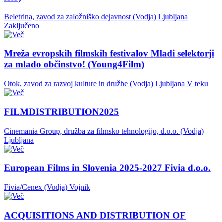
Beletrina, zavod za založniško dejavnost (Vodja)
Ljubljana
Zaključeno
Mreža evropskih filmskih festivalov Mladi selektorji
za mlado občinstvo! (Young4Film)
Otok, zavod za razvoj kulture in družbe (Vodja)
Ljubljana
V teku
FILMDISTRIBUTION2025
Cinemania Group, družba za filmsko tehnologijo, d.o.o. (Vodja)
Ljubljana
European Films in Slovenia 2025-2027 Fivia d.o.o.
Fivia/Cenex (Vodja)
Vojnik
ACQUISITIONS AND DISTRIBUTION OF