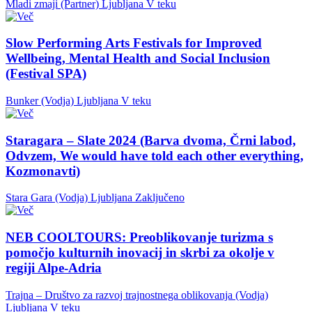
Mladi zmaji (Partner)
Ljubljana
V teku
Slow Performing Arts Festivals for Improved
Wellbeing, Mental Health and Social Inclusion
(Festival SPA)
Bunker (Vodja)
Ljubljana
V teku
Staragara – Slate 2024 (Barva dvoma, Črni labod,
Odvzem, We would have told each other everything,
Kozmonavti)
Stara Gara (Vodja)
Ljubljana
Zaključeno
NEB COOLTOURS: Preoblikovanje turizma s
pomočjo kulturnih inovacij in skrbi za okolje v
regiji Alpe-Adria
Trajna – Društvo za razvoj trajnostnega oblikovanja (Vodja)
Ljubljana
V teku