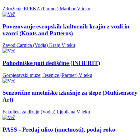
Združenje EPEKA (Partner)
Maribor
V teku
Povezovanje evropskih kulturnih krajin z vozli in
vzorci (Knots and Patterns)
Zavod Carnica (Vodja)
Kranj
V teku
Pohodniške poti dediščine (INHERIT)
Gornjesavski muzej Jesenice (Partner)
V teku
Senzorične umetniške izkušnje za slepe (Multisensory
Art)
Fakulteta za dizajn (Vodja)
Ljubljana
V teku
PASS - Predaj ulico (umetnosti), podaj roko