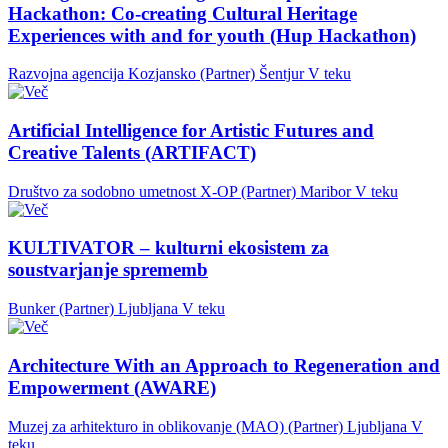
Hackathon: Co-creating Cultural Heritage
Experiences with and for youth (Hup Hackathon)
Razvojna agencija Kozjansko (Partner)
Šentjur
V teku
Artificial Intelligence for Artistic Futures and
Creative Talents (ARTIFACT)
Društvo za sodobno umetnost X-OP (Partner)
Maribor
V teku
KULTIVATOR – kulturni ekosistem za
soustvarjanje sprememb
Bunker (Partner)
Ljubljana
V teku
Architecture With an Approach to Regeneration and
Empowerment (AWARE)
Muzej za arhitekturo in oblikovanje (MAO) (Partner)
Ljubljana
V
teku