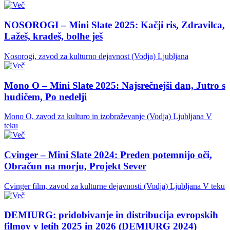
NOSOROGI – Mini Slate 2025: Kačji ris, Zdravilca,
Lažeš, kradeš, bolhe ješ
Nosorogi, zavod za kulturno dejavnost (Vodja)
Ljubljana
Mono O – Mini Slate 2025: Najsrečnejši dan, Jutro s
hudičem, Po nedelji
Mono O, zavod za kulturo in izobraževanje (Vodja)
Ljubljana
V
teku
Cvinger – Mini Slate 2024: Preden potemnijo oči,
Obračun na morju, Projekt Sever
Cvinger film, zavod za kulturne dejavnosti (Vodja)
Ljubljana
V teku
DEMIURG: pridobivanje in distribucija evropskih
filmov v letih 2025 in 2026 (DEMIURG 2024)