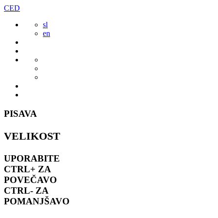
Preskoči
CED
to
sl
vsebine
en
PISAVA
VELIKOST
UPORABITE
CTRL+
ZA
POVEČAVO
CTRL-
ZA
POMANJŠAVO