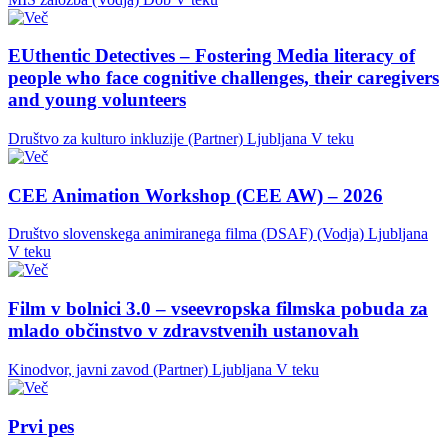
EUthentic Detectives – Fostering Media literacy of
people who face cognitive challenges, their caregivers
and young volunteers
Društvo za kulturo inkluzije (Partner)
Ljubljana
V teku
CEE Animation Workshop (CEE AW) – 2026
Društvo slovenskega animiranega filma (DSAF) (Vodja)
Ljubljana
V teku
Film v bolnici 3.0 – vseevropska filmska pobuda za
mlado občinstvo v zdravstvenih ustanovah
Kinodvor, javni zavod (Partner)
Ljubljana
V teku
Prvi pes