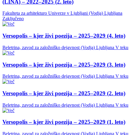
(LINA) – 2022–2025 (2. leto)
Fakulteta za arhitekturo Univerze v Ljubljani (Vodja)
Ljubljana
Zaključeno
Versopolis – kjer živi poezija – 2025–2029 (4. leto)
Beletrina, zavod za založniško dejavnost (Vodja)
Ljubljana
V teku
Versopolis – kjer živi poezija – 2025–2029 (3. leto)
Beletrina, zavod za založniško dejavnost (Vodja)
Ljubljana
V teku
Versopolis – kjer živi poezija – 2025–2029 (2. leto)
Beletrina, zavod za založniško dejavnost (Vodja)
Ljubljana
V teku
Versopolis – kjer živi poezija – 2025–2029 (1. leto)
Beletrina, zavod za založniško dejavnost (Vodja)
Ljubljana
V teku