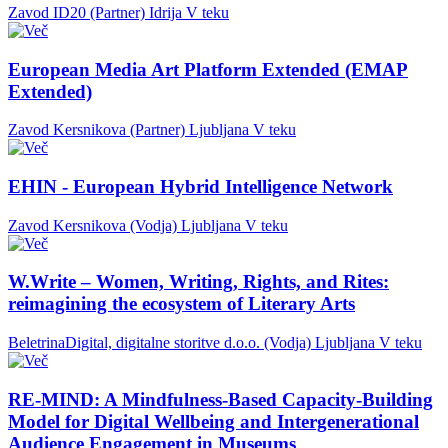
Zavod ID20 (Partner)
Idrija
V teku
European Media Art Platform Extended (EMAP
Extended)
Zavod Kersnikova (Partner)
Ljubljana
V teku
EHIN - European Hybrid Intelligence Network
Zavod Kersnikova (Vodja)
Ljubljana
V teku
W.Write – Women, Writing, Rights, and Rites:
reimagining the ecosystem of Literary Arts
BeletrinaDigital, digitalne storitve d.o.o. (Vodja)
Ljubljana
V teku
RE-MIND: A Mindfulness-Based Capacity-Building
Model for Digital Wellbeing and Intergenerational
Audience Engagement in Museums