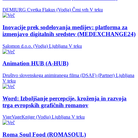
DEMIURG Cvetka Flakus (Vodja)
Črni vrh
V teku
Inovacije prek sodelovanja medijev: platforma za
izmenjavo digitalnih sredstev (MEDEXCHANGE24)
Salomon d.o.o. (Vodja)
Ljubljana
V teku
Animation HUB (A-HUB)
Društvo slovenskega animiranega filma (DSAF) (Partner)
Ljubljana
V teku
Word: Izboljšanje percepcije, kroženja in razvoja
trga evropskih grafičnih romanov
VigeVageKnjige (Vodja)
Ljubljana
V teku
Roma Soul Food (ROMASOUL)