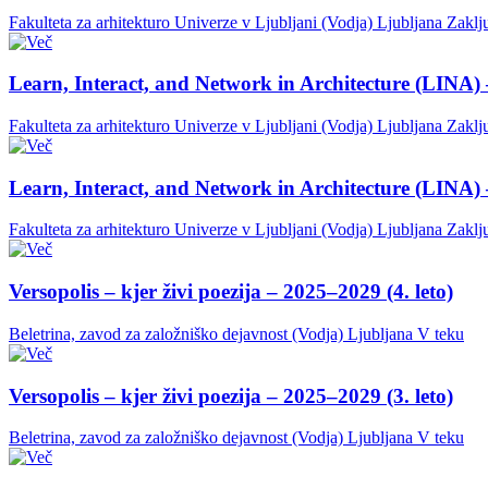
Fakulteta za arhitekturo Univerze v Ljubljani (Vodja)
Ljubljana
Zaklj
Learn, Interact, and Network in Architecture (LINA) 
Fakulteta za arhitekturo Univerze v Ljubljani (Vodja)
Ljubljana
Zaklj
Learn, Interact, and Network in Architecture (LINA) 
Fakulteta za arhitekturo Univerze v Ljubljani (Vodja)
Ljubljana
Zaklj
Versopolis – kjer živi poezija – 2025–2029 (4. leto)
Beletrina, zavod za založniško dejavnost (Vodja)
Ljubljana
V teku
Versopolis – kjer živi poezija – 2025–2029 (3. leto)
Beletrina, zavod za založniško dejavnost (Vodja)
Ljubljana
V teku