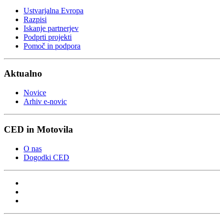
Ustvarjalna Evropa
Razpisi
Iskanje partnerjev
Podprti projekti
Pomoč in podpora
Aktualno
Novice
Arhiv e-novic
CED in Motovila
O nas
Dogodki CED