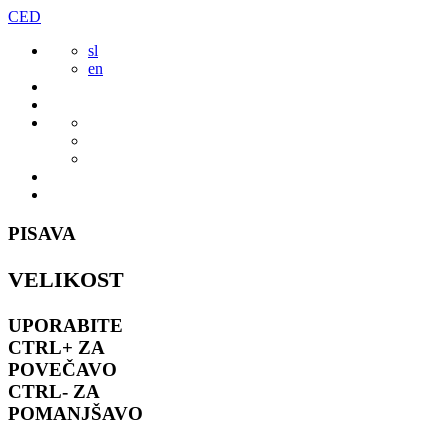
Preskoči
CED
to
sl
vsebine
en
PISAVA
VELIKOST
UPORABITE
CTRL+
ZA
POVEČAVO
CTRL-
ZA
POMANJŠAVO