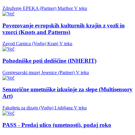
Združenje EPEKA (Partner)
Maribor
V teku
Povezovanje evropskih kulturnih krajin z vozli in
vzorci (Knots and Patterns)
Zavod Carnica (Vodja)
Kranj
V teku
Pohodniške poti dediščine (INHERIT)
Gornjesavski muzej Jesenice (Partner)
V teku
Senzorične umetniške izkušnje za slepe (Multisensory
Art)
Fakulteta za dizajn (Vodja)
Ljubljana
V teku
PASS - Predaj ulico (umetnosti), podaj roko