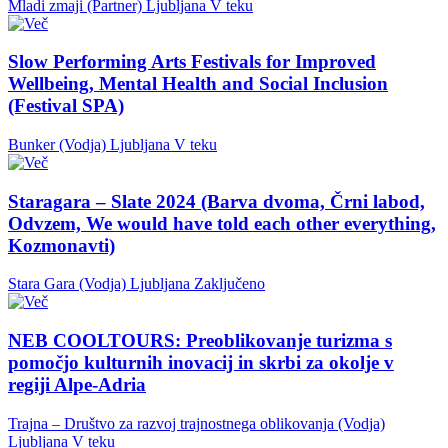
Mladi zmaji (Partner)
Ljubljana
V teku
Slow Performing Arts Festivals for Improved
Wellbeing, Mental Health and Social Inclusion
(Festival SPA)
Bunker (Vodja)
Ljubljana
V teku
Staragara – Slate 2024 (Barva dvoma, Črni labod,
Odvzem, We would have told each other everything,
Kozmonavti)
Stara Gara (Vodja)
Ljubljana
Zaključeno
NEB COOLTOURS: Preoblikovanje turizma s
pomočjo kulturnih inovacij in skrbi za okolje v
regiji Alpe-Adria
Trajna – Društvo za razvoj trajnostnega oblikovanja (Vodja)
Ljubljana
V teku