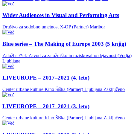
Wider Audiences in Visual and Performing Arts
Društvo za sodobno umetnost X-OP (Partner)
Maribor
Blue series – The Making of Europe 2003 (5 knjig)
Založba /*cf. Zavod za založniško in raziskovalno dejavnost (Vodja)
Ljubljana
LIVEUROPE – 2017–2021 (4. leto)
Center urbane kulture Kino Šiška (Partner)
Ljubljana
Zaključeno
LIVEUROPE – 2017–2021 (3. leto)
Center urbane kulture Kino Šiška (Partner)
Ljubljana
Zaključeno