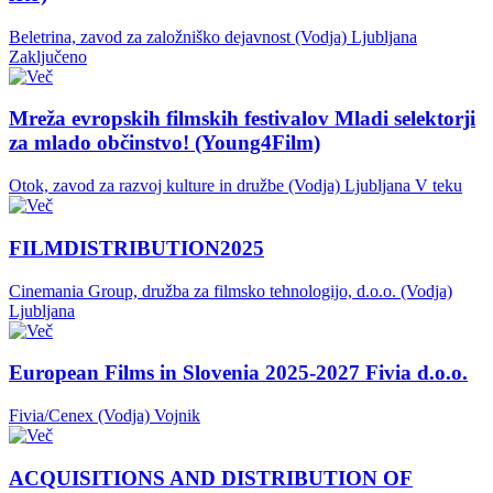
Beletrina, zavod za založniško dejavnost (Vodja)
Ljubljana
Zaključeno
Mreža evropskih filmskih festivalov Mladi selektorji
za mlado občinstvo! (Young4Film)
Otok, zavod za razvoj kulture in družbe (Vodja)
Ljubljana
V teku
FILMDISTRIBUTION2025
Cinemania Group, družba za filmsko tehnologijo, d.o.o. (Vodja)
Ljubljana
European Films in Slovenia 2025-2027 Fivia d.o.o.
Fivia/Cenex (Vodja)
Vojnik
ACQUISITIONS AND DISTRIBUTION OF