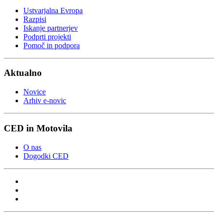
Ustvarjalna Evropa
Razpisi
Iskanje partnerjev
Podprti projekti
Pomoč in podpora
Aktualno
Novice
Arhiv e-novic
CED in Motovila
O nas
Dogodki CED