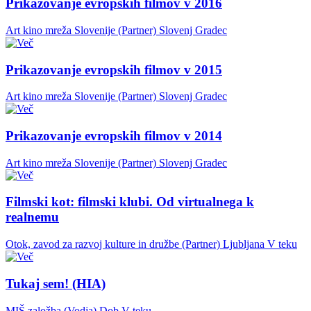
Prikazovanje evropskih filmov v 2016
Art kino mreža Slovenije (Partner)
Slovenj Gradec
Prikazovanje evropskih filmov v 2015
Art kino mreža Slovenije (Partner)
Slovenj Gradec
Prikazovanje evropskih filmov v 2014
Art kino mreža Slovenije (Partner)
Slovenj Gradec
Filmski kot: filmski klubi. Od virtualnega k
realnemu
Otok, zavod za razvoj kulture in družbe (Partner)
Ljubljana
V teku
Tukaj sem! (HIA)
MIŠ založba (Vodja)
Dob
V teku