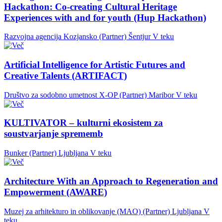
Hackathon: Co-creating Cultural Heritage
Experiences with and for youth (Hup Hackathon)
Razvojna agencija Kozjansko (Partner)
Šentjur
V teku
Artificial Intelligence for Artistic Futures and
Creative Talents (ARTIFACT)
Društvo za sodobno umetnost X-OP (Partner)
Maribor
V teku
KULTIVATOR – kulturni ekosistem za
soustvarjanje sprememb
Bunker (Partner)
Ljubljana
V teku
Architecture With an Approach to Regeneration and
Empowerment (AWARE)
Muzej za arhitekturo in oblikovanje (MAO) (Partner)
Ljubljana
V
teku