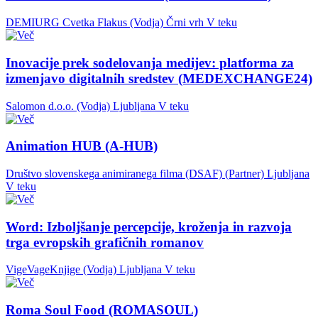
DEMIURG Cvetka Flakus (Vodja)
Črni vrh
V teku
Inovacije prek sodelovanja medijev: platforma za
izmenjavo digitalnih sredstev (MEDEXCHANGE24)
Salomon d.o.o. (Vodja)
Ljubljana
V teku
Animation HUB (A-HUB)
Društvo slovenskega animiranega filma (DSAF) (Partner)
Ljubljana
V teku
Word: Izboljšanje percepcije, kroženja in razvoja
trga evropskih grafičnih romanov
VigeVageKnjige (Vodja)
Ljubljana
V teku
Roma Soul Food (ROMASOUL)