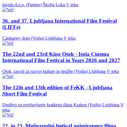
Invida d.o.o. (Partner)
Škofja Loka
V teku
36. and 37. Ljubljana International Film Festival
(LIFFe)
Cankarjev dom (Vodja)
Ljubljana
V teku
The 22nd and 23rd Kino Otok - Isola Cinema
International Film Festival in Years 2026 and 2027
Otok, zavod za razvoj kulture in družbe (Vodja)
Ljubljana
V teku
The 12th and 13th edition of FeKK - Ljubljana
Short Film Festival
Društvo za uveljavljanje kratkega filma Kraken (Vodja)
Ljubljana
V
teku
22. in 23. Mednarodni festival animiranega filma