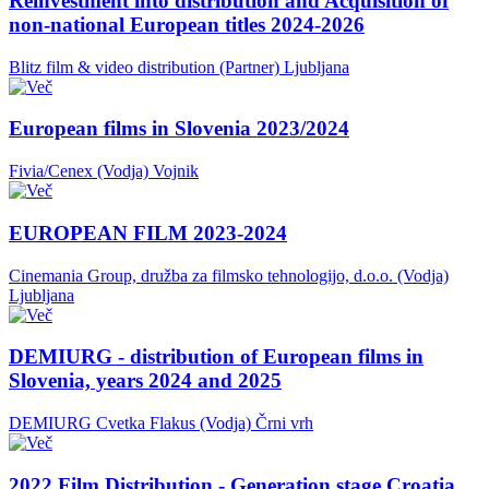
Reinvestment into distribution and Acquisition of
non-national European titles 2024-2026
Blitz film & video distribution (Partner)
Ljubljana
European films in Slovenia 2023/2024
Fivia/Cenex (Vodja)
Vojnik
EUROPEAN FILM 2023-2024
Cinemania Group, družba za filmsko tehnologijo, d.o.o. (Vodja)
Ljubljana
DEMIURG - distribution of European films in
Slovenia, years 2024 and 2025
DEMIURG Cvetka Flakus (Vodja)
Črni vrh
2022 Film Distribution - Generation stage Croatia,