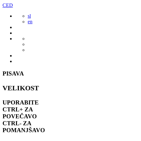
Preskoči
CED
to
sl
vsebine
en
PISAVA
VELIKOST
UPORABITE
CTRL+
ZA
POVEČAVO
CTRL-
ZA
POMANJŠAVO