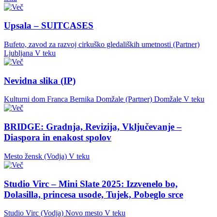
Upsala – SUITCASES
Bufeto, zavod za razvoj cirkuško gledaliških umetnosti (Partner)
Ljubljana
V teku
Nevidna slika (IP)
Kulturni dom Franca Bernika Domžale (Partner)
Domžale
V teku
BRIDGE: Gradnja, Revizija, Vključevanje –
Diaspora in enakost spolov
Mesto žensk (Vodja)
V teku
Studio Virc – Mini Slate 2025: Izzvenelo bo,
Dolasilla, princesa usode, Tujek, Pobeglo srce
Studio Virc (Vodja)
Novo mesto
V teku