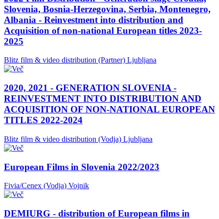
Slovenia, Bosnia-Herzegovina, Serbia, Montenegro,
Albania - Reinvestment into distribution and
Acquisition of non-national European titles 2023-
2025
Blitz film & video distribution (Partner)
Ljubljana
2020, 2021 - GENERATION SLOVENIA -
REINVESTMENT INTO DISTRIBUTION AND
ACQUISITION OF NON-NATIONAL EUROPEAN
TITLES 2022-2024
Blitz film & video distribution (Vodja)
Ljubljana
European Films in Slovenia 2022/2023
Fivia/Cenex (Vodja)
Vojnik
DEMIURG - distribution of European films in