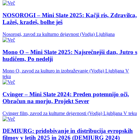
NOSOROGI – Mini Slate 2025: Kačji ris, Zdravilca,
Lažeš, kradeš, bolhe ješ
Nosorogi, zavod za kulturno dejavnost (Vodja)
Ljubljana
Mono O – Mini Slate 2025: Najsrečnejši dan, Jutro s
hudičem, Po nedelji
Mono O, zavod za kulturo in izobraževanje (Vodja)
Ljubljana
V
teku
Cvinger – Mini Slate 2024: Preden potemnijo oči,
Obračun na morju, Projekt Sever
Cvinger film, zavod za kulturne dejavnosti (Vodja)
Ljubljana
V teku
DEMIURG: pridobivanje in distribucija evropskih
filmov v letih 2025 in 2026 (DEMIURG 2024)