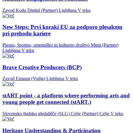
Zavod Koda Digital (Partner)
Ljubljana
V teku
New Steps: Prvi koraki EU za podporo plesalcem
pri prehodu kariere
Plesno, športno, umetniško in kulturno društvo Mimi (Partner)
Ljubljana
V teku
Brave Creative Producers (BCP)
Zavod Emanat (Vodja)
Ljubljana
V teku
stART point - a platform where performing arts and
young people get connected (stART.)
Slovensko ljudsko gledališče (SLG) Celje (Partner)
Celje
V teku
Heritage Understanding & Participation