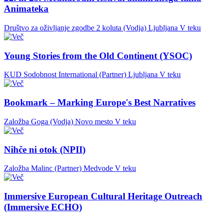
Animateka
Društvo za oživljanje zgodbe 2 koluta (Vodja)
Ljubljana
V teku
Young Stories from the Old Continent (YSOC)
KUD Sodobnost International (Partner)
Ljubljana
V teku
Bookmark – Marking Europe's Best Narratives
Založba Goga (Vodja)
Novo mesto
V teku
Nihče ni otok (NPII)
Založba Malinc (Partner)
Medvode
V teku
Immersive European Cultural Heritage Outreach
(Immersive ECHO)