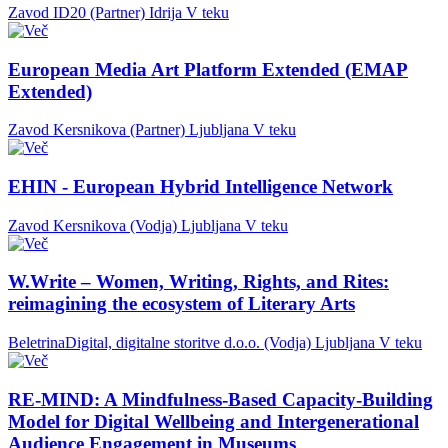
Zavod ID20 (Partner)
Idrija
V teku
European Media Art Platform Extended (EMAP
Extended)
Zavod Kersnikova (Partner)
Ljubljana
V teku
EHIN - European Hybrid Intelligence Network
Zavod Kersnikova (Vodja)
Ljubljana
V teku
W.Write – Women, Writing, Rights, and Rites:
reimagining the ecosystem of Literary Arts
BeletrinaDigital, digitalne storitve d.o.o. (Vodja)
Ljubljana
V teku
RE-MIND: A Mindfulness-Based Capacity-Building
Model for Digital Wellbeing and Intergenerational
Audience Engagement in Museums