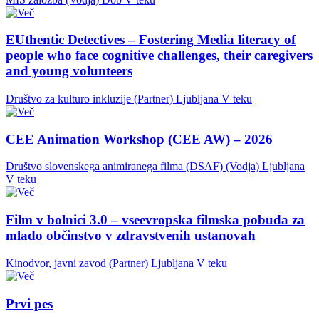
EUthentic Detectives – Fostering Media literacy of
people who face cognitive challenges, their caregivers
and young volunteers
Društvo za kulturo inkluzije (Partner)
Ljubljana
V teku
CEE Animation Workshop (CEE AW) – 2026
Društvo slovenskega animiranega filma (DSAF) (Vodja)
Ljubljana
V teku
Film v bolnici 3.0 – vseevropska filmska pobuda za
mlado občinstvo v zdravstvenih ustanovah
Kinodvor, javni zavod (Partner)
Ljubljana
V teku
Prvi pes