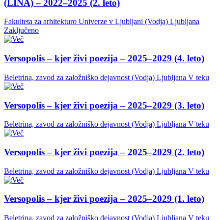
(LINA) – 2022–2025 (2. leto)
Fakulteta za arhitekturo Univerze v Ljubljani (Vodja)
Ljubljana
Zaključeno
Versopolis – kjer živi poezija – 2025–2029 (4. leto)
Beletrina, zavod za založniško dejavnost (Vodja)
Ljubljana
V teku
Versopolis – kjer živi poezija – 2025–2029 (3. leto)
Beletrina, zavod za založniško dejavnost (Vodja)
Ljubljana
V teku
Versopolis – kjer živi poezija – 2025–2029 (2. leto)
Beletrina, zavod za založniško dejavnost (Vodja)
Ljubljana
V teku
Versopolis – kjer živi poezija – 2025–2029 (1. leto)
Beletrina, zavod za založniško dejavnost (Vodja)
Ljubljana
V teku