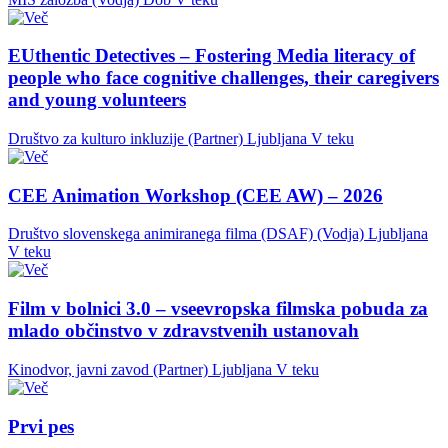
EUthentic Detectives – Fostering Media literacy of
people who face cognitive challenges, their caregivers
and young volunteers
Društvo za kulturo inkluzije (Partner)
Ljubljana
V teku
CEE Animation Workshop (CEE AW) – 2026
Društvo slovenskega animiranega filma (DSAF) (Vodja)
Ljubljana
V teku
Film v bolnici 3.0 – vseevropska filmska pobuda za
mlado občinstvo v zdravstvenih ustanovah
Kinodvor, javni zavod (Partner)
Ljubljana
V teku
Prvi pes