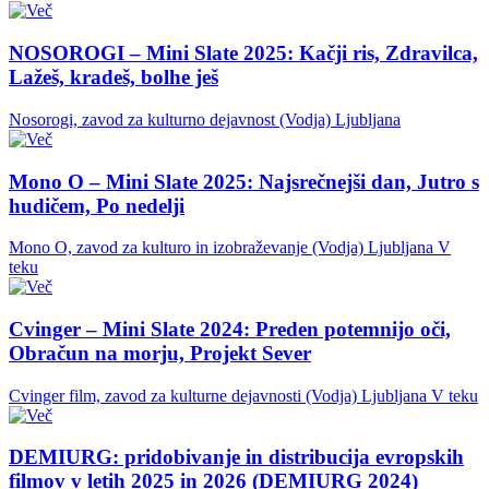
NOSOROGI – Mini Slate 2025: Kačji ris, Zdravilca,
Lažeš, kradeš, bolhe ješ
Nosorogi, zavod za kulturno dejavnost (Vodja)
Ljubljana
Mono O – Mini Slate 2025: Najsrečnejši dan, Jutro s
hudičem, Po nedelji
Mono O, zavod za kulturo in izobraževanje (Vodja)
Ljubljana
V
teku
Cvinger – Mini Slate 2024: Preden potemnijo oči,
Obračun na morju, Projekt Sever
Cvinger film, zavod za kulturne dejavnosti (Vodja)
Ljubljana
V teku
DEMIURG: pridobivanje in distribucija evropskih
filmov v letih 2025 in 2026 (DEMIURG 2024)