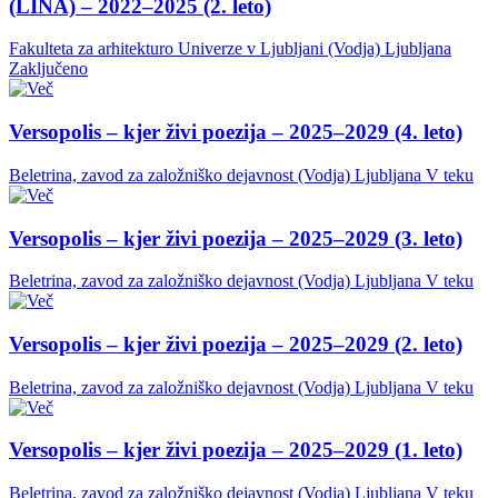
(LINA) – 2022–2025 (2. leto)
Fakulteta za arhitekturo Univerze v Ljubljani (Vodja)
Ljubljana
Zaključeno
Versopolis – kjer živi poezija – 2025–2029 (4. leto)
Beletrina, zavod za založniško dejavnost (Vodja)
Ljubljana
V teku
Versopolis – kjer živi poezija – 2025–2029 (3. leto)
Beletrina, zavod za založniško dejavnost (Vodja)
Ljubljana
V teku
Versopolis – kjer živi poezija – 2025–2029 (2. leto)
Beletrina, zavod za založniško dejavnost (Vodja)
Ljubljana
V teku
Versopolis – kjer živi poezija – 2025–2029 (1. leto)
Beletrina, zavod za založniško dejavnost (Vodja)
Ljubljana
V teku