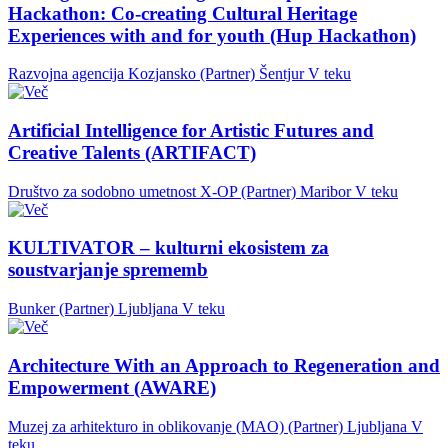
Hackathon: Co-creating Cultural Heritage
Experiences with and for youth (Hup Hackathon)
Razvojna agencija Kozjansko (Partner)
Šentjur
V teku
Artificial Intelligence for Artistic Futures and
Creative Talents (ARTIFACT)
Društvo za sodobno umetnost X-OP (Partner)
Maribor
V teku
KULTIVATOR – kulturni ekosistem za
soustvarjanje sprememb
Bunker (Partner)
Ljubljana
V teku
Architecture With an Approach to Regeneration and
Empowerment (AWARE)
Muzej za arhitekturo in oblikovanje (MAO) (Partner)
Ljubljana
V
teku