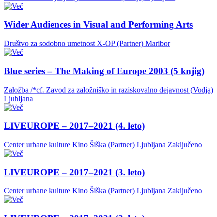
Wider Audiences in Visual and Performing Arts
Društvo za sodobno umetnost X-OP (Partner)
Maribor
Blue series – The Making of Europe 2003 (5 knjig)
Založba /*cf. Zavod za založniško in raziskovalno dejavnost (Vodja)
Ljubljana
LIVEUROPE – 2017–2021 (4. leto)
Center urbane kulture Kino Šiška (Partner)
Ljubljana
Zaključeno
LIVEUROPE – 2017–2021 (3. leto)
Center urbane kulture Kino Šiška (Partner)
Ljubljana
Zaključeno