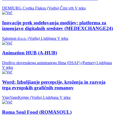
DEMIURG Cvetka Flakus (Vodja)
Črni vrh
V teku
Inovacije prek sodelovanja medijev: platforma za
izmenjavo digitalnih sredstev (MEDEXCHANGE24)
Salomon d.o.o. (Vodja)
Ljubljana
V teku
Animation HUB (A-HUB)
Društvo slovenskega animiranega filma (DSAF) (Partner)
Ljubljana
V teku
Word: Izboljšanje percepcije, kroženja in razvoja
trga evropskih grafičnih romanov
VigeVageKnjige (Vodja)
Ljubljana
V teku
Roma Soul Food (ROMASOUL)