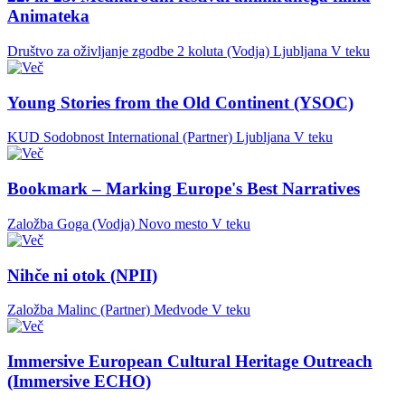
Animateka
Društvo za oživljanje zgodbe 2 koluta (Vodja)
Ljubljana
V teku
Young Stories from the Old Continent (YSOC)
KUD Sodobnost International (Partner)
Ljubljana
V teku
Bookmark – Marking Europe's Best Narratives
Založba Goga (Vodja)
Novo mesto
V teku
Nihče ni otok (NPII)
Založba Malinc (Partner)
Medvode
V teku
Immersive European Cultural Heritage Outreach
(Immersive ECHO)