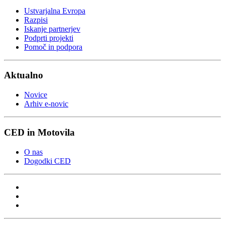
Ustvarjalna Evropa
Razpisi
Iskanje partnerjev
Podprti projekti
Pomoč in podpora
Aktualno
Novice
Arhiv e-novic
CED in Motovila
O nas
Dogodki CED