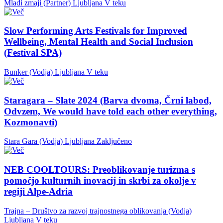
Mladi zmaji (Partner)
Ljubljana
V teku
Slow Performing Arts Festivals for Improved
Wellbeing, Mental Health and Social Inclusion
(Festival SPA)
Bunker (Vodja)
Ljubljana
V teku
Staragara – Slate 2024 (Barva dvoma, Črni labod,
Odvzem, We would have told each other everything,
Kozmonavti)
Stara Gara (Vodja)
Ljubljana
Zaključeno
NEB COOLTOURS: Preoblikovanje turizma s
pomočjo kulturnih inovacij in skrbi za okolje v
regiji Alpe-Adria
Trajna – Društvo za razvoj trajnostnega oblikovanja (Vodja)
Ljubljana
V teku