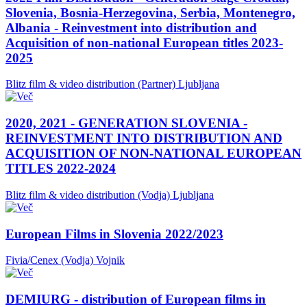
Slovenia, Bosnia-Herzegovina, Serbia, Montenegro,
Albania - Reinvestment into distribution and
Acquisition of non-national European titles 2023-
2025
Blitz film & video distribution (Partner)
Ljubljana
2020, 2021 - GENERATION SLOVENIA -
REINVESTMENT INTO DISTRIBUTION AND
ACQUISITION OF NON-NATIONAL EUROPEAN
TITLES 2022-2024
Blitz film & video distribution (Vodja)
Ljubljana
European Films in Slovenia 2022/2023
Fivia/Cenex (Vodja)
Vojnik
DEMIURG - distribution of European films in