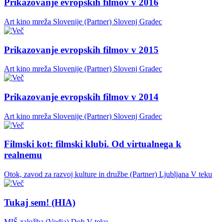
Prikazovanje evropskih filmov v 2016
Art kino mreža Slovenije (Partner)
Slovenj Gradec
Prikazovanje evropskih filmov v 2015
Art kino mreža Slovenije (Partner)
Slovenj Gradec
Prikazovanje evropskih filmov v 2014
Art kino mreža Slovenije (Partner)
Slovenj Gradec
Filmski kot: filmski klubi. Od virtualnega k
realnemu
Otok, zavod za razvoj kulture in družbe (Partner)
Ljubljana
V teku
Tukaj sem! (HIA)
MIŠ založba (Vodja)
Dob
V teku