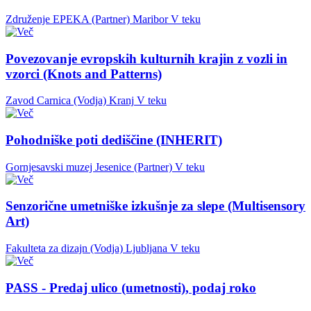
Združenje EPEKA (Partner)
Maribor
V teku
Povezovanje evropskih kulturnih krajin z vozli in
vzorci (Knots and Patterns)
Zavod Carnica (Vodja)
Kranj
V teku
Pohodniške poti dediščine (INHERIT)
Gornjesavski muzej Jesenice (Partner)
V teku
Senzorične umetniške izkušnje za slepe (Multisensory
Art)
Fakulteta za dizajn (Vodja)
Ljubljana
V teku
PASS - Predaj ulico (umetnosti), podaj roko