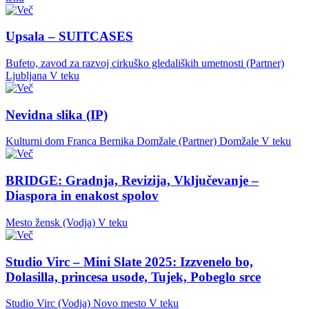
Upsala – SUITCASES
Bufeto, zavod za razvoj cirkuško gledaliških umetnosti (Partner)
Ljubljana
V teku
Nevidna slika (IP)
Kulturni dom Franca Bernika Domžale (Partner)
Domžale
V teku
BRIDGE: Gradnja, Revizija, Vključevanje –
Diaspora in enakost spolov
Mesto žensk (Vodja)
V teku
Studio Virc – Mini Slate 2025: Izzvenelo bo,
Dolasilla, princesa usode, Tujek, Pobeglo srce
Studio Virc (Vodja)
Novo mesto
V teku