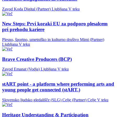
Zavod Koda Digital (Partner)
Ljubljana
V teku
New Steps: Prvi koraki EU za podporo plesalcem
pri prehodu kariere
Plesno, športno, umetniško in kulturno društvo Mimi (Partner)
Ljubljana
V teku
Brave Creative Producers (BCP)
Zavod Emanat (Vodja)
Ljubljana
V teku
stART point - a platform where performing arts and
young people get connected (stART.)
Slovensko ljudsko gledališče (SLG) Celje (Partner)
Celje
V teku
Heritage Understanding & Participation