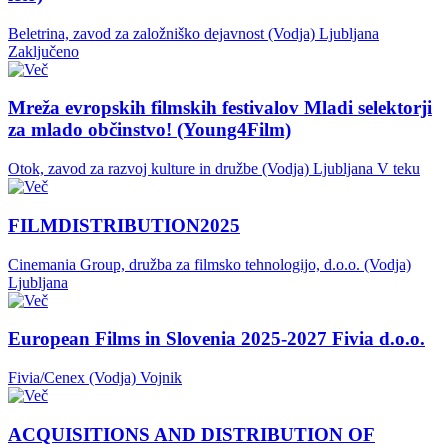
Beletrina, zavod za založniško dejavnost (Vodja)
Ljubljana
Zaključeno
Mreža evropskih filmskih festivalov Mladi selektorji
za mlado občinstvo! (Young4Film)
Otok, zavod za razvoj kulture in družbe (Vodja)
Ljubljana
V teku
FILMDISTRIBUTION2025
Cinemania Group, družba za filmsko tehnologijo, d.o.o. (Vodja)
Ljubljana
European Films in Slovenia 2025-2027 Fivia d.o.o.
Fivia/Cenex (Vodja)
Vojnik
ACQUISITIONS AND DISTRIBUTION OF