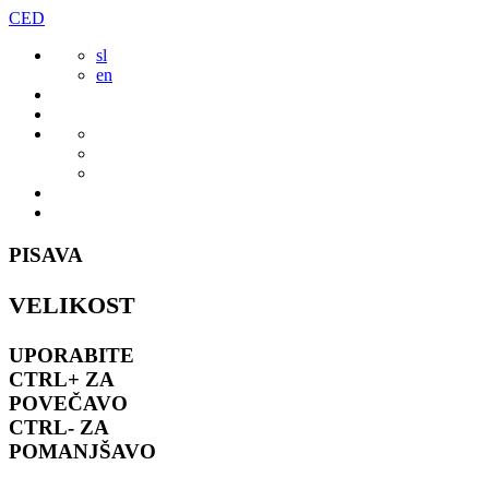
Preskoči
CED
to
sl
vsebine
en
PISAVA
VELIKOST
UPORABITE
CTRL+
ZA
POVEČAVO
CTRL-
ZA
POMANJŠAVO