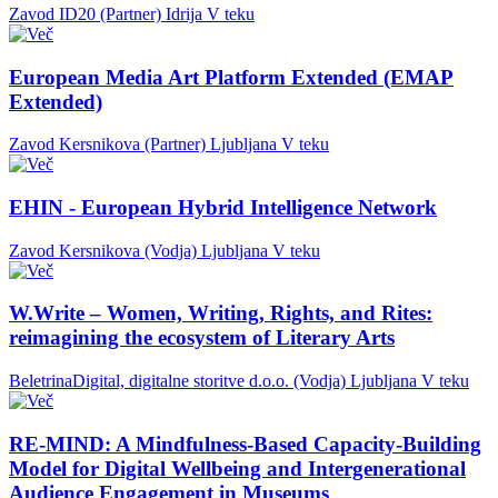
Zavod ID20 (Partner)
Idrija
V teku
European Media Art Platform Extended (EMAP
Extended)
Zavod Kersnikova (Partner)
Ljubljana
V teku
EHIN - European Hybrid Intelligence Network
Zavod Kersnikova (Vodja)
Ljubljana
V teku
W.Write – Women, Writing, Rights, and Rites:
reimagining the ecosystem of Literary Arts
BeletrinaDigital, digitalne storitve d.o.o. (Vodja)
Ljubljana
V teku
RE-MIND: A Mindfulness-Based Capacity-Building
Model for Digital Wellbeing and Intergenerational
Audience Engagement in Museums