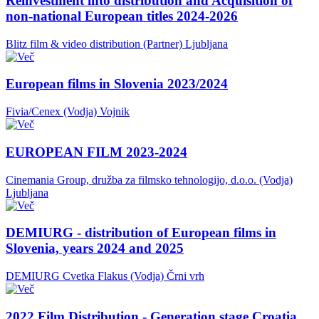
Reinvestment into distribution and Acquisition of
non-national European titles 2024-2026
Blitz film & video distribution (Partner)
Ljubljana
European films in Slovenia 2023/2024
Fivia/Cenex (Vodja)
Vojnik
EUROPEAN FILM 2023-2024
Cinemania Group, družba za filmsko tehnologijo, d.o.o. (Vodja)
Ljubljana
DEMIURG - distribution of European films in
Slovenia, years 2024 and 2025
DEMIURG Cvetka Flakus (Vodja)
Črni vrh
2022 Film Distribution - Generation stage Croatia,