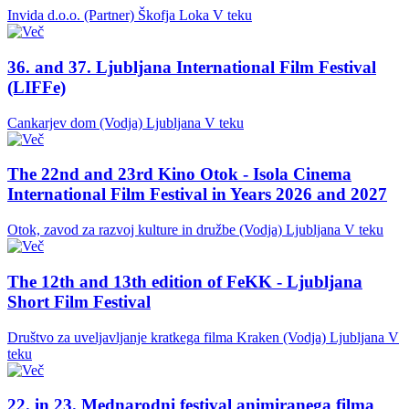
Invida d.o.o. (Partner)
Škofja Loka
V teku
36. and 37. Ljubljana International Film Festival
(LIFFe)
Cankarjev dom (Vodja)
Ljubljana
V teku
The 22nd and 23rd Kino Otok - Isola Cinema
International Film Festival in Years 2026 and 2027
Otok, zavod za razvoj kulture in družbe (Vodja)
Ljubljana
V teku
The 12th and 13th edition of FeKK - Ljubljana
Short Film Festival
Društvo za uveljavljanje kratkega filma Kraken (Vodja)
Ljubljana
V
teku
22. in 23. Mednarodni festival animiranega filma