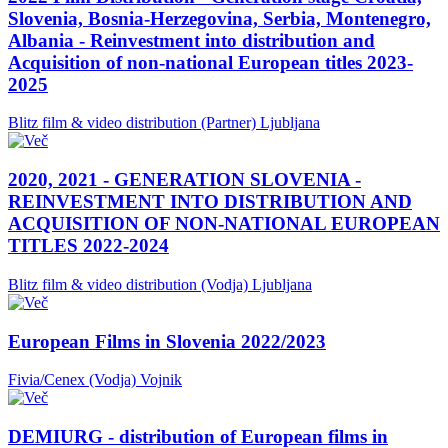
Slovenia, Bosnia-Herzegovina, Serbia, Montenegro,
Albania - Reinvestment into distribution and
Acquisition of non-national European titles 2023-
2025
Blitz film & video distribution (Partner)
Ljubljana
2020, 2021 - GENERATION SLOVENIA -
REINVESTMENT INTO DISTRIBUTION AND
ACQUISITION OF NON-NATIONAL EUROPEAN
TITLES 2022-2024
Blitz film & video distribution (Vodja)
Ljubljana
European Films in Slovenia 2022/2023
Fivia/Cenex (Vodja)
Vojnik
DEMIURG - distribution of European films in