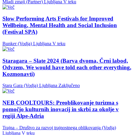
Mladi zmaji (Partner)
Ljubljana
V teku
Slow Performing Arts Festivals for Improved
Wellbeing, Mental Health and Social Inclusion
(Festival SPA)
Bunker (Vodja)
Ljubljana
V teku
Staragara – Slate 2024 (Barva dvoma, Črni labod,
Odvzem, We would have told each other everything,
Kozmonavti)
Stara Gara (Vodja)
Ljubljana
Zaključeno
NEB COOLTOURS: Preoblikovanje turizma s
pomočjo kulturnih inovacij in skrbi za okolje v
regiji Alpe-Adria
Trajna – Društvo za razvoj trajnostnega oblikovanja (Vodja)
Ljubljana
V teku