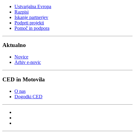
Ustvarjalna Evropa
Razpisi
Iskanje partnerjev
Podprti projekti
Pomoč in podpora
Aktualno
Novice
Arhiv e-novic
CED in Motovila
O nas
Dogodki CED