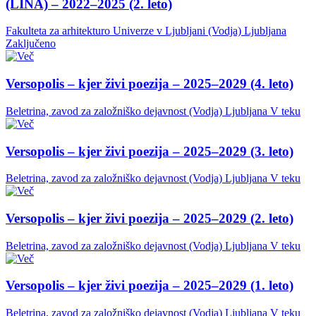
(LINA) – 2022–2025 (2. leto)
Fakulteta za arhitekturo Univerze v Ljubljani (Vodja)
Ljubljana
Zaključeno
Versopolis – kjer živi poezija – 2025–2029 (4. leto)
Beletrina, zavod za založniško dejavnost (Vodja)
Ljubljana
V teku
Versopolis – kjer živi poezija – 2025–2029 (3. leto)
Beletrina, zavod za založniško dejavnost (Vodja)
Ljubljana
V teku
Versopolis – kjer živi poezija – 2025–2029 (2. leto)
Beletrina, zavod za založniško dejavnost (Vodja)
Ljubljana
V teku
Versopolis – kjer živi poezija – 2025–2029 (1. leto)
Beletrina, zavod za založniško dejavnost (Vodja)
Ljubljana
V teku