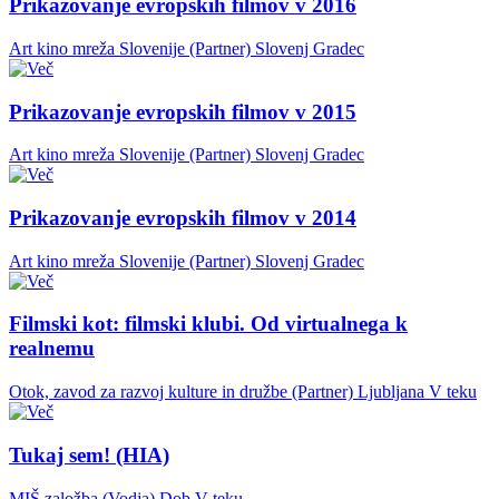
Prikazovanje evropskih filmov v 2016
Art kino mreža Slovenije (Partner)
Slovenj Gradec
Prikazovanje evropskih filmov v 2015
Art kino mreža Slovenije (Partner)
Slovenj Gradec
Prikazovanje evropskih filmov v 2014
Art kino mreža Slovenije (Partner)
Slovenj Gradec
Filmski kot: filmski klubi. Od virtualnega k
realnemu
Otok, zavod za razvoj kulture in družbe (Partner)
Ljubljana
V teku
Tukaj sem! (HIA)
MIŠ založba (Vodja)
Dob
V teku