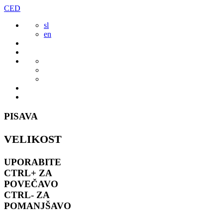
Preskoči
CED
to
sl
vsebine
en
PISAVA
VELIKOST
UPORABITE
CTRL+
ZA
POVEČAVO
CTRL-
ZA
POMANJŠAVO