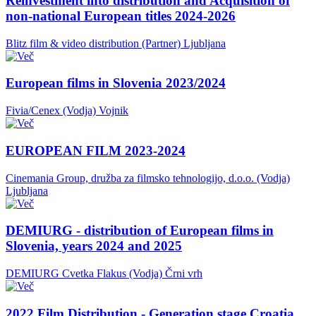
Reinvestment into distribution and Acquisition of
non-national European titles 2024-2026
Blitz film & video distribution (Partner)
Ljubljana
European films in Slovenia 2023/2024
Fivia/Cenex (Vodja)
Vojnik
EUROPEAN FILM 2023-2024
Cinemania Group, družba za filmsko tehnologijo, d.o.o. (Vodja)
Ljubljana
DEMIURG - distribution of European films in
Slovenia, years 2024 and 2025
DEMIURG Cvetka Flakus (Vodja)
Črni vrh
2022 Film Distribution - Generation stage Croatia,