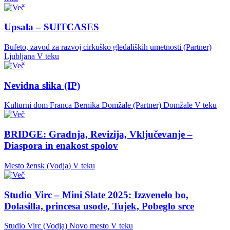
Upsala – SUITCASES
Bufeto, zavod za razvoj cirkuško gledaliških umetnosti (Partner)
Ljubljana
V teku
Nevidna slika (IP)
Kulturni dom Franca Bernika Domžale (Partner)
Domžale
V teku
BRIDGE: Gradnja, Revizija, Vključevanje –
Diaspora in enakost spolov
Mesto žensk (Vodja)
V teku
Studio Virc – Mini Slate 2025: Izzvenelo bo,
Dolasilla, princesa usode, Tujek, Pobeglo srce
Studio Virc (Vodja)
Novo mesto
V teku