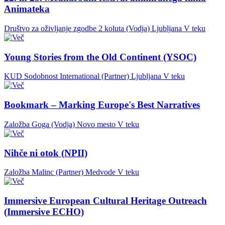
Animateka
Društvo za oživljanje zgodbe 2 koluta (Vodja)
Ljubljana
V teku
Young Stories from the Old Continent (YSOC)
KUD Sodobnost International (Partner)
Ljubljana
V teku
Bookmark – Marking Europe's Best Narratives
Založba Goga (Vodja)
Novo mesto
V teku
Nihče ni otok (NPII)
Založba Malinc (Partner)
Medvode
V teku
Immersive European Cultural Heritage Outreach
(Immersive ECHO)