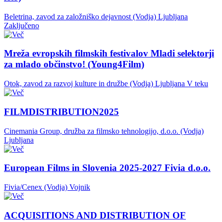
Beletrina, zavod za založniško dejavnost (Vodja)
Ljubljana
Zaključeno
Mreža evropskih filmskih festivalov Mladi selektorji
za mlado občinstvo! (Young4Film)
Otok, zavod za razvoj kulture in družbe (Vodja)
Ljubljana
V teku
FILMDISTRIBUTION2025
Cinemania Group, družba za filmsko tehnologijo, d.o.o. (Vodja)
Ljubljana
European Films in Slovenia 2025-2027 Fivia d.o.o.
Fivia/Cenex (Vodja)
Vojnik
ACQUISITIONS AND DISTRIBUTION OF