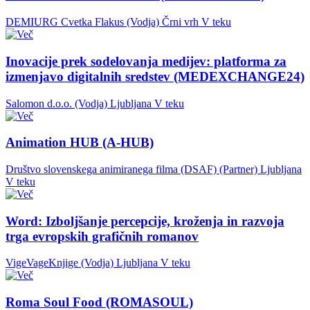
DEMIURG Cvetka Flakus (Vodja)
Črni vrh
V teku
Inovacije prek sodelovanja medijev: platforma za
izmenjavo digitalnih sredstev (MEDEXCHANGE24)
Salomon d.o.o. (Vodja)
Ljubljana
V teku
Animation HUB (A-HUB)
Društvo slovenskega animiranega filma (DSAF) (Partner)
Ljubljana
V teku
Word: Izboljšanje percepcije, kroženja in razvoja
trga evropskih grafičnih romanov
VigeVageKnjige (Vodja)
Ljubljana
V teku
Roma Soul Food (ROMASOUL)