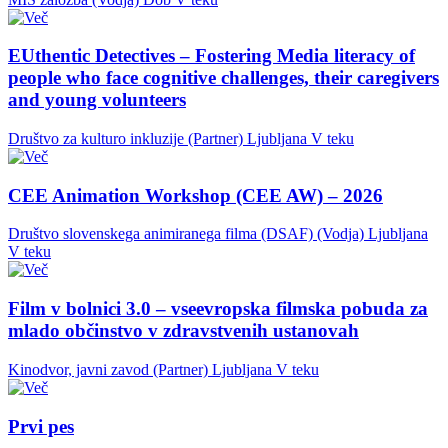
EUthentic Detectives – Fostering Media literacy of
people who face cognitive challenges, their caregivers
and young volunteers
Društvo za kulturo inkluzije (Partner)
Ljubljana
V teku
CEE Animation Workshop (CEE AW) – 2026
Društvo slovenskega animiranega filma (DSAF) (Vodja)
Ljubljana
V teku
Film v bolnici 3.0 – vseevropska filmska pobuda za
mlado občinstvo v zdravstvenih ustanovah
Kinodvor, javni zavod (Partner)
Ljubljana
V teku
Prvi pes