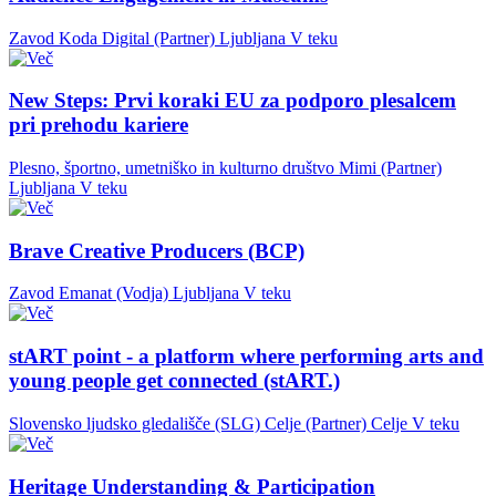
Zavod Koda Digital (Partner)
Ljubljana
V teku
New Steps: Prvi koraki EU za podporo plesalcem
pri prehodu kariere
Plesno, športno, umetniško in kulturno društvo Mimi (Partner)
Ljubljana
V teku
Brave Creative Producers (BCP)
Zavod Emanat (Vodja)
Ljubljana
V teku
stART point - a platform where performing arts and
young people get connected (stART.)
Slovensko ljudsko gledališče (SLG) Celje (Partner)
Celje
V teku
Heritage Understanding & Participation