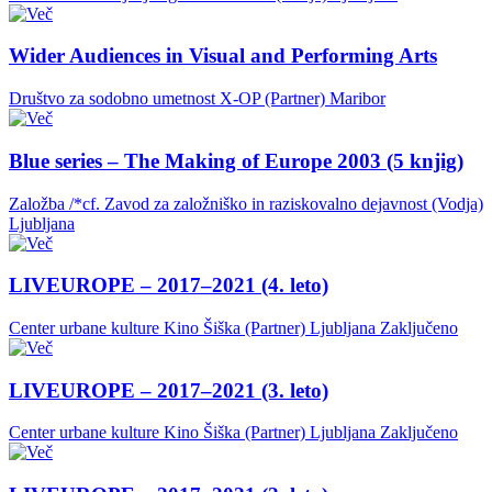
Wider Audiences in Visual and Performing Arts
Društvo za sodobno umetnost X-OP (Partner)
Maribor
Blue series – The Making of Europe 2003 (5 knjig)
Založba /*cf. Zavod za založniško in raziskovalno dejavnost (Vodja)
Ljubljana
LIVEUROPE – 2017–2021 (4. leto)
Center urbane kulture Kino Šiška (Partner)
Ljubljana
Zaključeno
LIVEUROPE – 2017–2021 (3. leto)
Center urbane kulture Kino Šiška (Partner)
Ljubljana
Zaključeno