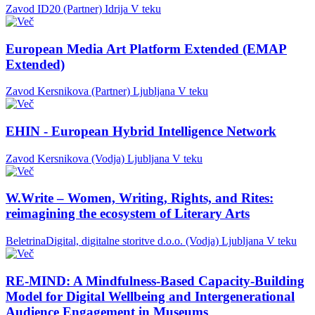
Zavod ID20 (Partner)
Idrija
V teku
European Media Art Platform Extended (EMAP
Extended)
Zavod Kersnikova (Partner)
Ljubljana
V teku
EHIN - European Hybrid Intelligence Network
Zavod Kersnikova (Vodja)
Ljubljana
V teku
W.Write – Women, Writing, Rights, and Rites:
reimagining the ecosystem of Literary Arts
BeletrinaDigital, digitalne storitve d.o.o. (Vodja)
Ljubljana
V teku
RE-MIND: A Mindfulness-Based Capacity-Building
Model for Digital Wellbeing and Intergenerational
Audience Engagement in Museums