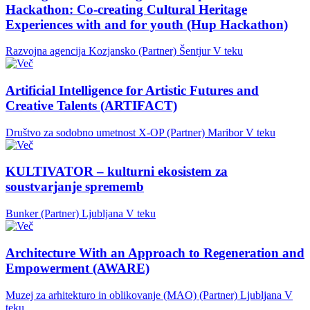
Hackathon: Co-creating Cultural Heritage
Experiences with and for youth (Hup Hackathon)
Razvojna agencija Kozjansko (Partner)
Šentjur
V teku
Artificial Intelligence for Artistic Futures and
Creative Talents (ARTIFACT)
Društvo za sodobno umetnost X-OP (Partner)
Maribor
V teku
KULTIVATOR – kulturni ekosistem za
soustvarjanje sprememb
Bunker (Partner)
Ljubljana
V teku
Architecture With an Approach to Regeneration and
Empowerment (AWARE)
Muzej za arhitekturo in oblikovanje (MAO) (Partner)
Ljubljana
V
teku