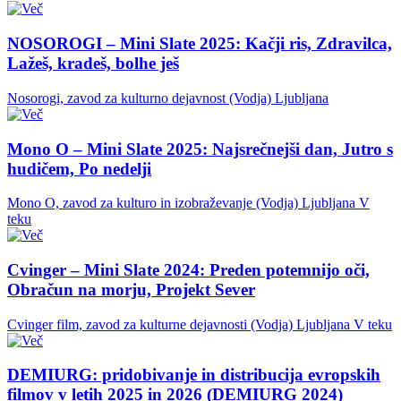
NOSOROGI – Mini Slate 2025: Kačji ris, Zdravilca,
Lažeš, kradeš, bolhe ješ
Nosorogi, zavod za kulturno dejavnost (Vodja)
Ljubljana
Mono O – Mini Slate 2025: Najsrečnejši dan, Jutro s
hudičem, Po nedelji
Mono O, zavod za kulturo in izobraževanje (Vodja)
Ljubljana
V
teku
Cvinger – Mini Slate 2024: Preden potemnijo oči,
Obračun na morju, Projekt Sever
Cvinger film, zavod za kulturne dejavnosti (Vodja)
Ljubljana
V teku
DEMIURG: pridobivanje in distribucija evropskih
filmov v letih 2025 in 2026 (DEMIURG 2024)