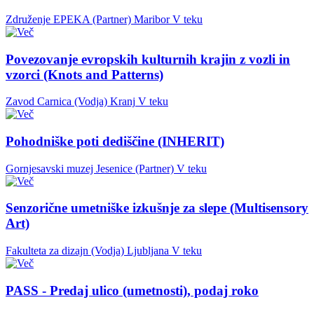
Združenje EPEKA (Partner)
Maribor
V teku
Povezovanje evropskih kulturnih krajin z vozli in
vzorci (Knots and Patterns)
Zavod Carnica (Vodja)
Kranj
V teku
Pohodniške poti dediščine (INHERIT)
Gornjesavski muzej Jesenice (Partner)
V teku
Senzorične umetniške izkušnje za slepe (Multisensory
Art)
Fakulteta za dizajn (Vodja)
Ljubljana
V teku
PASS - Predaj ulico (umetnosti), podaj roko