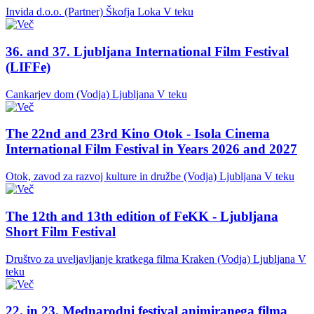
Invida d.o.o. (Partner)
Škofja Loka
V teku
36. and 37. Ljubljana International Film Festival
(LIFFe)
Cankarjev dom (Vodja)
Ljubljana
V teku
The 22nd and 23rd Kino Otok - Isola Cinema
International Film Festival in Years 2026 and 2027
Otok, zavod za razvoj kulture in družbe (Vodja)
Ljubljana
V teku
The 12th and 13th edition of FeKK - Ljubljana
Short Film Festival
Društvo za uveljavljanje kratkega filma Kraken (Vodja)
Ljubljana
V
teku
22. in 23. Mednarodni festival animiranega filma