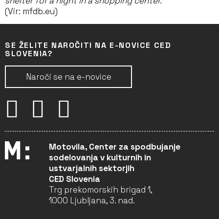
shelter for a night in a shopping center.
(Vir: mfdb.eu)
SE ŽELITE NAROČITI NA E-NOVICE CED
SLOVENIA?
Naroči se na e-novice
Motovila, Center za spodbujanje
sodelovanja v kulturnih in
ustvarjalnih sektorjih
CED Slovenia
Trg prekomorskih brigad 1,
1000 Ljubljana, 3. nad.